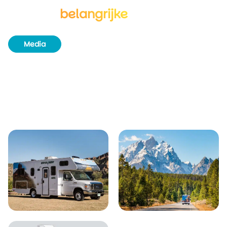
Alle
belangrijke
informatie
Media
Beddenconfiguratie
Interieur en inrichting
Technische specificaties
Huurvoorwaarden