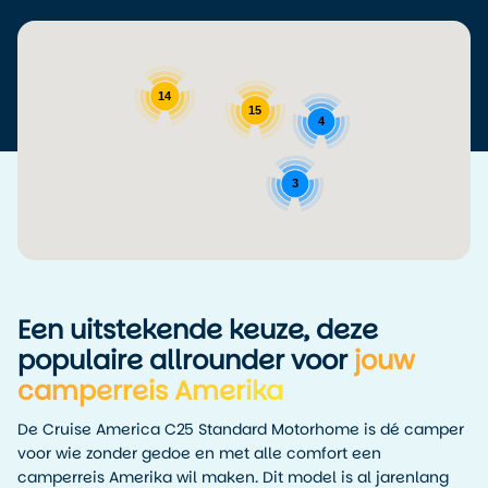
Een groot voordeel is dat veel van deze locaties ook
one-
way rentals
toestaan. Dus je kunt de camper ophalen in
Denver en in Seattle inleveren, bijvoorbeeld. Ideaal voor
wie niet in een rondje wil rijden. Hiervoor geldt een toeslag
14
die wij meenemen in het reisvoorstel.
15
4
Let op: sommige locaties zijn seizoensgebonden gesloten
(zoals Anchorage in de winter). Bekijk onze
camperreizen
3
of neem contact met ons op voor advies over jouw
gewenste route en beschikbaarheid.
Een uitstekende keuze, deze
populaire allrounder voor
jouw
camperreis Amerika
De Cruise America C25 Standard Motorhome is dé camper
voor wie zonder gedoe en met alle comfort een
camperreis Amerika wil maken. Dit model is al jarenlang