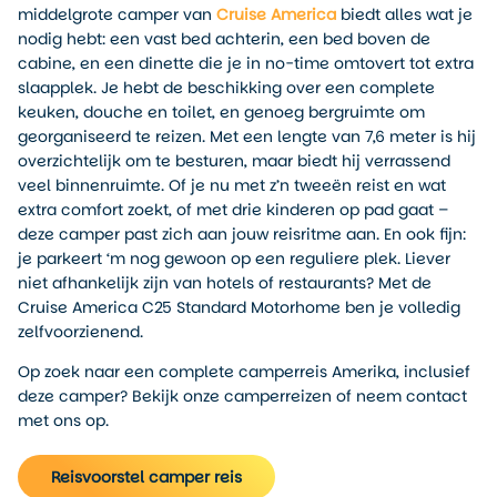
middelgrote camper van
Cruise America
biedt alles wat je
nodig hebt: een vast bed achterin, een bed boven de
cabine, en een dinette die je in no-time omtovert tot extra
slaapplek. Je hebt de beschikking over een complete
keuken, douche en toilet, en genoeg bergruimte om
georganiseerd te reizen. Met een lengte van 7,6 meter is hij
overzichtelijk om te besturen, maar biedt hij verrassend
veel binnenruimte. Of je nu met z’n tweeën reist en wat
extra comfort zoekt, of met drie kinderen op pad gaat –
deze camper past zich aan jouw reisritme aan. En ook fijn:
je parkeert ‘m nog gewoon op een reguliere plek. Liever
niet afhankelijk zijn van hotels of restaurants? Met de
Cruise America C25 Standard Motorhome ben je volledig
zelfvoorzienend.
Op zoek naar een complete camperreis Amerika, inclusief
deze camper? Bekijk onze camperreizen of neem contact
met ons op.
Reisvoorstel camper reis