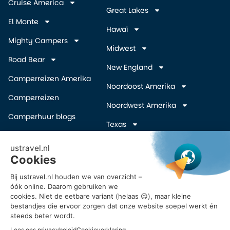
Cruise America
Great Lakes
El Monte
Hawaï
Mighty Campers
Midwest
Road Bear
New England
Camperreizen Amerika
Noordoost Amerika
Camperreizen
Noordwest Amerika
Camperhuur blogs
Texas
Camper wegbrengspecials
Zuidelijke Staten
(overige)
Inschrijven Amerika
camper deals
Zuidwest Amerika
Vroegboekkorting camper
USA
Reisvoorstel Camperreis
Amerika