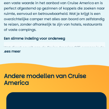
een vaste waarde in het aanbod van Cruise America en is
perfect afgestemd op gezinnen of koppels die zoeken naar
ruimte, eenvoud en betrouwbaarheid. Wat je krijgt is een
overzichtelijke camper met alles aan boord om zelfstandig
te reizen, zonder afhankelijk te zijn van hotels, restaurants
of vaste campings.
Een slimme indeling voor onderweg
Wat direct opvalt aan de Cruise America C25 camper is de
Lees meer
indeling. Achterin vind je een tweepersoonsbed in de hoek.
Dat bed blijft gewoon beschikbaar, ook als je overdag
bezig bent in de camper. Boven de cabine is een tweede
vast bed, dat extra ruim is, ideaal voor lange mensen of
kinderen die graag een eigen plek hebben. En de dinette?
Andere modellen van Cruise
Die bouw je in een handomdraai om tot een derde
America
slaapplek.
Hierdoor kunnen er met gemak vijf personen in deze
camper slapen, zonder dat je elke avond een bouwproject
hebt. Het scheelt tijd en gedoe, dat maakt een wereld van