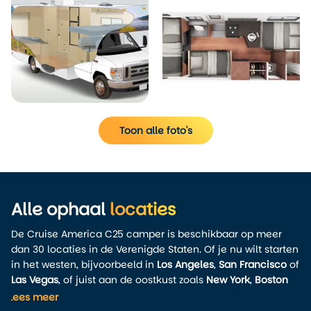
Toon alle foto's
Alle ophaal
locaties
De Cruise America C25 camper is beschikbaar op meer
dan 30 locaties in de Verenigde Staten. Of je nu wilt starten
in het westen, bijvoorbeeld in
Los Angeles
,
San Francisco
of
Las Vegas
, of juist aan de oostkust zoals
New York
,
Boston
of
Orlando
: je hebt volop keuze.
Lees meer