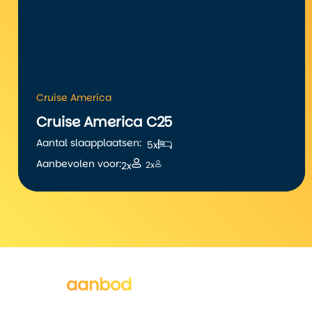
Cruise America
Cruise America C25
Aantal slaapplaatsen:
5x
Aanbevolen voor:
2x
2x
Al het
aanbod
van Cruise America