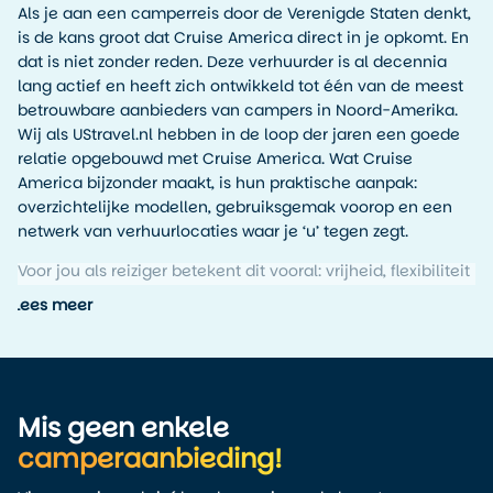
Als je aan een camperreis door de Verenigde Staten denkt,
is de kans groot dat Cruise America direct in je opkomt. En
dat is niet zonder reden. Deze verhuurder is al decennia
lang actief en heeft zich ontwikkeld tot één van de meest
betrouwbare aanbieders van campers in Noord-Amerika.
Wij als UStravel.nl hebben in de loop der jaren een goede
relatie opgebouwd met Cruise America. Wat Cruise
America bijzonder maakt, is hun praktische aanpak:
overzichtelijke modellen, gebruiksgemak voorop en een
netwerk van verhuurlocaties waar je ‘u’ tegen zegt.
Voor jou als reiziger betekent dit vooral: vrijheid, flexibiliteit
én zekerheid.
Lees meer
Eenvoudig huren, direct op pad
Cruise America richt zich op het gemak van de reiziger. De
campers zijn zo ingericht dat je er direct mee op pad kunt.
Mis geen enkele
Elke camper is voorzien van een keukentje, toilet, douche,
camperaanbieding!
airco en ruime slaapplaatsen. Van het compacte C18-
model dat in een normaal parkeervak past, tot de ruime