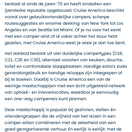
bestaat al sinds de jaren ‘70 en heeft sindsdien een
ijzersterke reputatie opgebouwd. Cruise America beschikt
vooral over gebruiksvriendelijke campers, scherpe
routesuggesties en enorme dekking: van New York tot Los
Angeles en van Seattle tot Miami. Of je nu voor het eerst
met een camper reist of al vaker achter het stuur hebt
gezeten, met Cruise America weet je waar je aan toe bent.
Het aanbod bestaat uit vier duidelijke campertypes (C18,
C21, C25 en C30), allemaal voorzien van keuken, douche,
toilet en comfortabele slaapplaatsen. Handige extra’s zoals
generatorgebruik en handige reisapps zijn inbegrepen of
bij te boeken. Daarbij is Cruise America een van de
weinige maatschappijen met een écht uitgebreid netwerk
van ophaal- en inleverlocaties, waardoor je eenvoudig
een one-way camperreis kunt plannen.
Deze maatschappij is populair bij gezinnen, stellen én
vriendengroepen die de vrijheid van het reizen in een
camper willen combineren met de zekerheid van een
goed georganiseerde verhuur. En eerlijk is eerlijk: met de