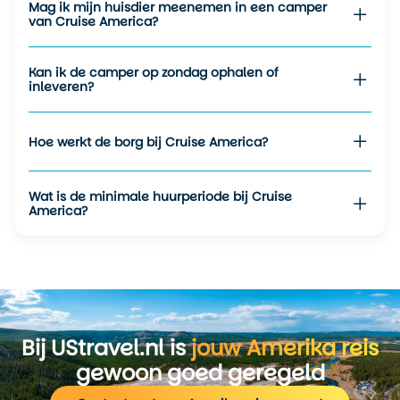
Mag ik mijn huisdier meenemen in een camper
bij inleveren inbegrepen.
van Cruise America?
Alles draait om flexibiliteit
Kan ik de camper op zondag ophalen of
Wat Cruise America vooral aantrekkelijk maakt, is de
inleveren?
flexibiliteit. Zowel in modelkeuze als in reisroute, ophaal-
en inleverlocaties en extra opties. Daarmee is deze
verhuurder een veilige keuze voor zowel ervaren
Hoe werkt de borg bij Cruise America?
roadtrippers als beginnende camperreizigers. Ben je op
zoek naar een camper in Canada? Bekijk dan de campers
Wat is de minimale huurperiode bij Cruise
van
Cruise Canada
.
America?
Bij UStravel.nl is
jouw Amerika reis
gewoon goed geregeld