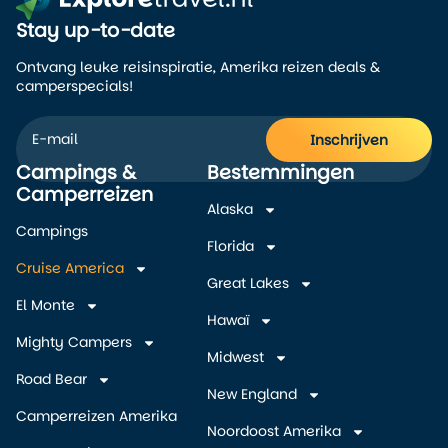
Stay up-to-date
Ontvang leuke reisinspiratie, Amerika reizen deals &
camperspecials!
Inschrijven
Campings &
Bestemmingen
Alternative:
Camperreizen
Alaska
Campings
Florida
Cruise America
Great Lakes
El Monte
Hawaï
Mighty Campers
Midwest
Road Bear
New England
Camperreizen Amerika
Noordoost Amerika