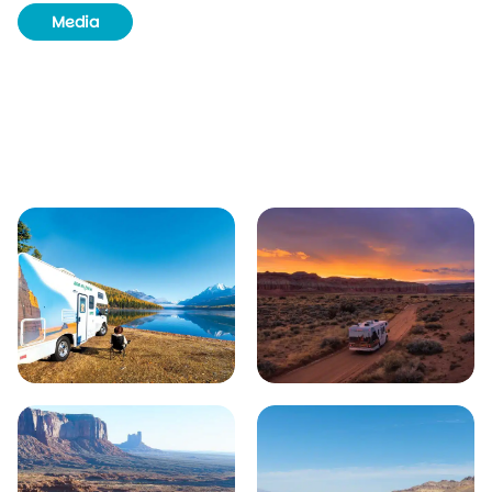
Media
Ophalen & inleveren
Huurvereisten
Wat is inbegrepen?
Verzekeringen
One-Way kosten
Borg