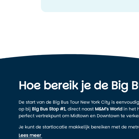
Hoe bereik je de Big 
De start van de Big Bus Tour New York City is eenvoudig 
op bij
Big Bus Stop #1
, direct naast
M&M’s World
in het 
perfect vertrekpunt om Midtown en Downtown te verke
Je kunt de startlocatie makkelijk bereiken met de metro
Street Station (lijnen 1, 2, 3, 7, A, C, E)
. Vanaf daar is het
Lees meer