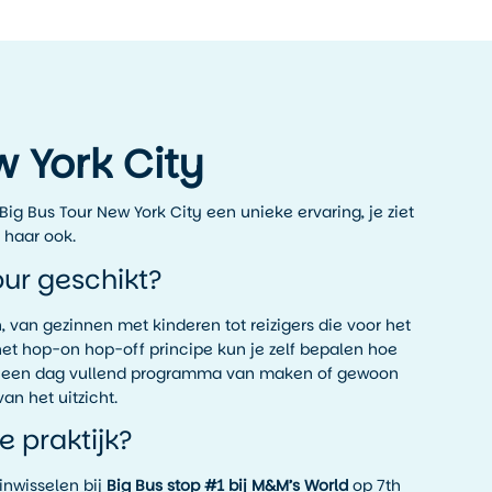
w York City
Big Bus Tour New York City een unieke ervaring, je ziet
 haar ook.
our geschikt?
n, van gezinnen met kinderen tot reizigers die voor het
j het hop-on hop-off principe kun je zelf bepalen hoe
t er een dag vullend programma van maken of gewoon
an het uitzicht.
e praktijk?
inwisselen bij
Big Bus stop #1 bij M&M’s World
op 7th