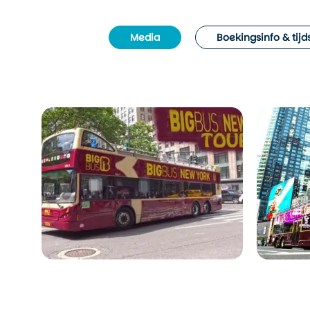
Media
Boekingsinfo & tij