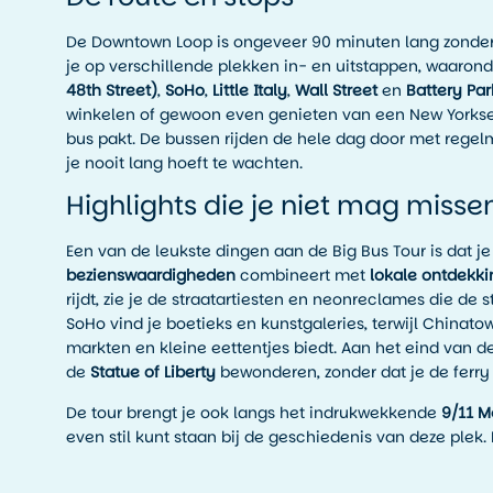
De Downtown Loop is ongeveer 90 minuten lang zonder
je op verschillende plekken in- en uitstappen, waaron
48th Street)
,
SoHo
,
Little Italy
,
Wall Street
en
Battery Par
winkelen of gewoon even genieten van een New Yorkse 
bus pakt. De bussen rijden de hele dag door met rege
je nooit lang hoeft te wachten.
Highlights die je niet mag misse
Een van de leukste dingen aan de Big Bus Tour is dat j
bezienswaardigheden
combineert met
lokale ontdekk
rijdt, zie je de straatartiesten en neonreclames die de 
SoHo vind je boetieks en kunstgaleries, terwijl Chinat
markten en kleine eettentjes biedt. Aan het eind van de
de
Statue of Liberty
bewonderen, zonder dat je de ferry
De tour brengt je ook langs het indrukwekkende
9/11 
even stil kunt staan bij de geschiedenis van deze plek.