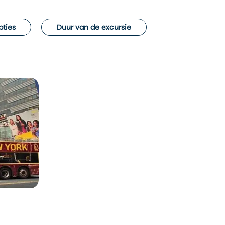
pties
Duur van de excursie