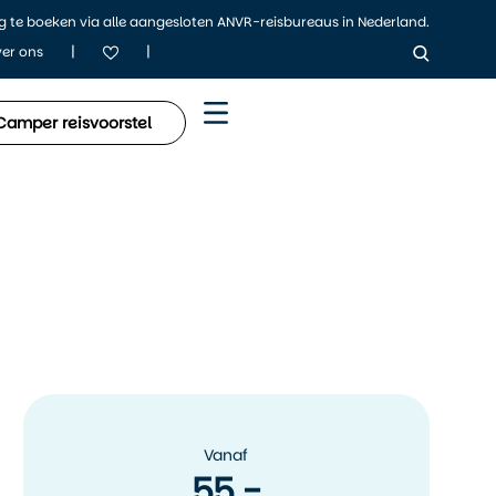
ig te boeken via alle aangesloten ANVR-reisbureaus in Nederland.
|
|
er ons
Camper reisvoorstel
Vanaf
55,-