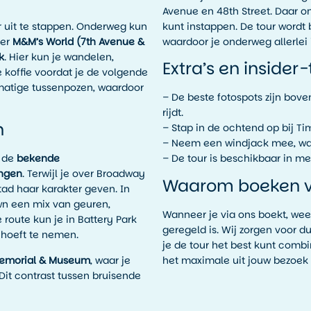
Avenue en 48th Street. Daar o
 uit te stappen. Onderweg kun
kunt instappen. De tour wordt
der
M&M’s World (7th Avenue &
waardoor je onderweg allerlei 
k
. Hier kun je wandelen,
Extra’s en insider-
koffie voordat je de volgende
lmatige tussenpozen, waardoor
– De beste fotospots zijn bov
rijdt.
n
– Stap in de ochtend op bij Ti
– Neem een windjack mee, want
e de
bekende
– De tour is beschikbaar in mee
ingen
. Terwijl je over Broadway
Waarom boeken vi
stad haar karakter geven. In
own een mix van geuren,
Wanneer je via ons boekt, weet
 route kun je in Battery Park
geregeld is. Wij zorgen voor du
 hoeft te nemen.
je de tour het best kunt comb
Memorial & Museum
, waar je
het maximale uit jouw bezoek 
 Dit contrast tussen bruisende