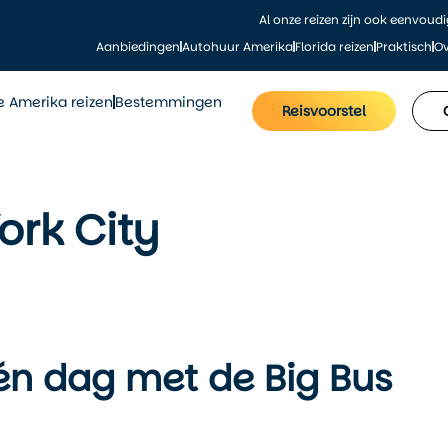
Al onze reizen zijn ook eenvoud
Aanbiedingen
Autohuur Amerika
Florida reizen
Praktisch
Ov
le Amerika reizen
Bestemmingen
Reisvoorstel
ork City
én dag met de Big Bus