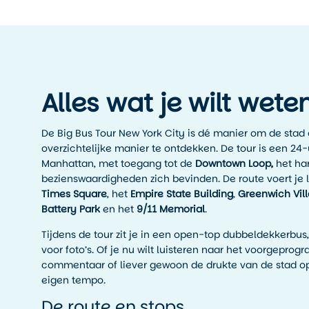
Alles wat je wilt wete
De Big Bus Tour New York City is dé manier om de stad 
overzichtelijke manier te ontdekken. De tour is een 24
Manhattan, met toegang tot de
Downtown Loop,
het ha
bezienswaardigheden zich bevinden. De route voert je 
Times Square
, het
Empire State Building
,
Greenwich Vil
Battery Park
en het
9/11 Memorial
.
Tijdens de tour zit je in een open-top dubbeldekkerbus,
voor foto’s. Of je nu wilt luisteren naar het voorgepro
commentaar of liever gewoon de drukte van de stad op j
eigen tempo.
De route en stops