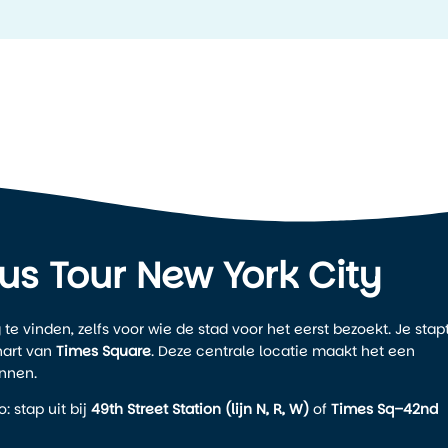
Bus Tour New York City
te vinden, zelfs voor wie de stad voor het eerst bezoekt. Je stap
hart van
Times Square
. Deze centrale locatie maakt het een
nnen.
: stap uit bij
49th Street Station (lijn N, R, W)
of
Times Sq–42nd
 slechts een paar minuten lopen. Ook taxi’s en rideshare-dienste