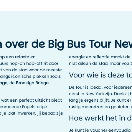
n over de Big Bus Tour Ne
op een relaxte en
energie en reflectie maakt de 
-uurs hop-on hop-off rit door
niet alleen de stad, maar voelt
rt van de stad waar de meeste
Voor wie is deze t
langs iconische plekken zoals
lage
, de
Brooklyn Bridge
,
De tour is ideaal voor iederee
eerst in New York zijn. Dankzi
 wat een perfect uitzicht biedt
lang je ergens blijft. Je kun
grammeerde Engelstalige
rustig meereizen en genieten v
e laat inwerken, jij bepaalt je
Hoe werkt het in d
Je kunt je voucher eenvoudig 