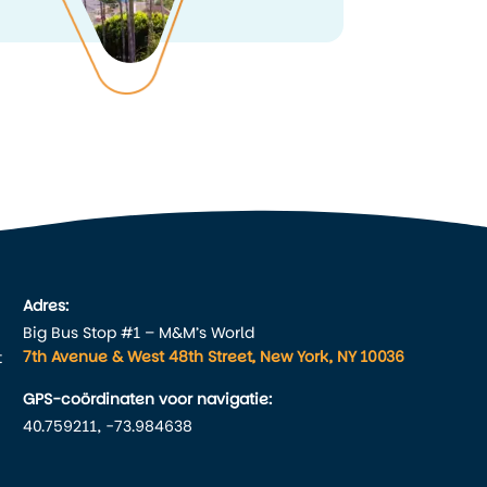
Adres:
Big Bus Stop #1 – M&M’s World
7th Avenue & West 48th Street, New York, NY 10036
t
GPS-coördinaten voor navigatie:
40.759211, -73.984638
n