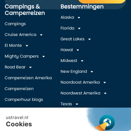
Campings &
Bestemmingen
Alternative:
Camperreizen
Alaska
Campings
Florida
Cruise America
Great Lakes
El Monte
Hawaï
Mighty Campers
Midwest
Road Bear
New England
Camperreizen Amerika
Noordoost Amerika
Camperreizen
Noordwest Amerika
Camperhuur blogs
Texas
Camper wegbrengspecials
Zuidelijke Staten
(overige)
Inschrijven Amerika
camper deals