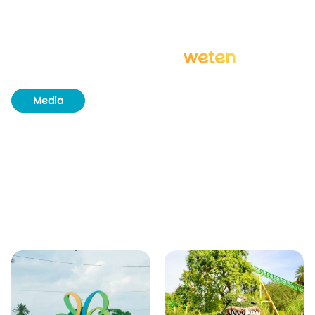
Goed om te
weten
Media
Boekingsinfo & tijdsvakken
Minimum leeftijd
Verschillende opties
Duur van de excursie
Rolstoeltoegankelijkheid
Duurzaamheid