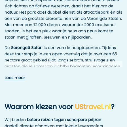
zich richten op fictieve werelden, draait het hier om de
natuur. Het park doet dubbel dienst: als attractiepark én als
een van de grootste dierentuinen van de Verenigde Staten.
Met meer dan 12.000 dieren, waaronder 2000 exotische
soorten, is het een plek waar je neus aan neus komt te
staan met giraffen, leeuwen en nijlpaarden.
De
Serengeti Safari
is een van de hoogtepunten. Tijdens
deze tour stap je in een open voertuig dat je over een 65
hectare groot gebied rijdt, langs zebra’s, struisvogels en
giraffen die je soms van dichtbij begroeten. Voor kinderen
is er de mogelijkheid om dieren te voeren of mee te doen
Lees meer
aan interactieve programma’s waarin ze leren over
natuurbehoud.
Naast de dieren zijn de
achtbanen
een trekpleister op zich.
De
Iron Gwazi
, herbouwd in 2022, is de snelste hybride
Waarom kiezen voor
UStravel.nl
?
achtbaan ter wereld met een snelheid van ruim 120 km/u.
Andere favorieten zijn
SheiKra
, een duikachtbaan met een
Wij bieden
betere reizen tegen scherpere prijzen
verticale val van 61 meter, en
Cheetah Hunt
, een soepele
dankzij directe afspraken met lokale leveranciers.
rit die het jachtinstinct van een cheeta nabootst. Tussen