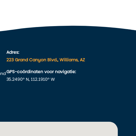
Adres:
223 Grand Canyon Blvd., Williams, AZ
GPS-coördinaten voor navigatie:
and
35.2490° N, 112.1910° W