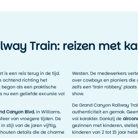
way Train: reizen met ka
s een reis terug in de tijd.
Westen. De medewerkers vertel
ke ochtend richting het
over cowboys en pioniers die oo
t begon als een praktische
zelfs een ‘train robbery’ plaats
s nu een geliefde excursie vol
show.
De Grand Canyon Railway Train 
nd Canyon Blvd.
in Williams.
authenticiteit en gemak. Geen
sfeer van vroegere tijden. De
vol karakter. Dankzij de
aircon
 stijl van de jaren vijftig,
gezinnen met kinderen, stelletj
 houten details die de charme
kinderen van 2 tot 15 jaar heb