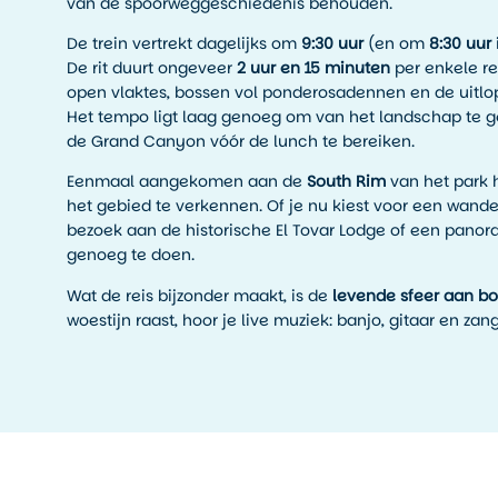
van de spoorweggeschiedenis behouden.
De trein vertrekt dagelijks om
9:30 uur
(en om
8:30 uur
De rit duurt ongeveer
2 uur en 15 minuten
per enkele re
open vlaktes, bossen vol ponderosadennen en de uitlop
Het tempo ligt laag genoeg om van het landschap te 
de Grand Canyon vóór de lunch te bereiken.
Eenmaal aangekomen aan de
South Rim
van het park 
het gebied te verkennen. Of je nu kiest voor een wande
bezoek aan de historische El Tovar Lodge of een panoram
genoeg te doen.
Wat de reis bijzonder maakt, is de
levende sfeer aan b
woestijn raast, hoor je live muziek: banjo, gitaar en zang