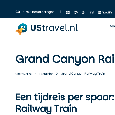
9,3
uit 568 beoordelingen
|
Al
Grand Canyon Rai
Grand Canyon Railway Train
ustravel.nl
Excursies
Een tijdreis per spo
Railway Train