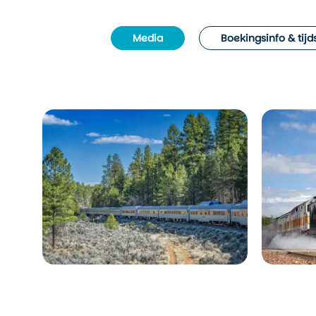
Media
Boekingsinfo & tij