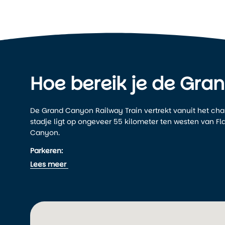
Hoe bereik je de Gra
De Grand Canyon Railway Train vertrekt vanuit het ch
stadje ligt op ongeveer 55 kilometer ten westen van Fl
Canyon.
Parkeren:
Bij het station in Williams is ruime parkeergelegenheid
Lees meer
overnachten in het Grand Canyon Railway Hotel naast 
Bereikbaarheid per auto:
Vanuit
Flagstaff
: ca. 40 minuten rijden via I-40 We
Vanuit
Sedona
: ca. 1 uur en 15 minuten via AZ-89A