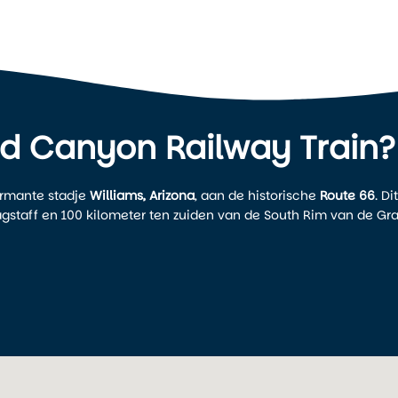
nd Canyon Railway Train?
armante stadje
Williams, Arizona
, aan de historische
Route 66
. Dit
agstaff en 100 kilometer ten zuiden van de South Rim van de Gr
 beschikbaar, zowel voor dagreizigers als voor gasten die
het depot.
st.
 North.