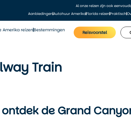
Al onze reizen zijn ook eenvoud
Aanbiedingen
Autohuur Amerika
Florida reizen
Praktisch
Ov
le Amerika reizen
Bestemmingen
Reisvoorstel
lway Train
or: ontdek de Grand Canyo