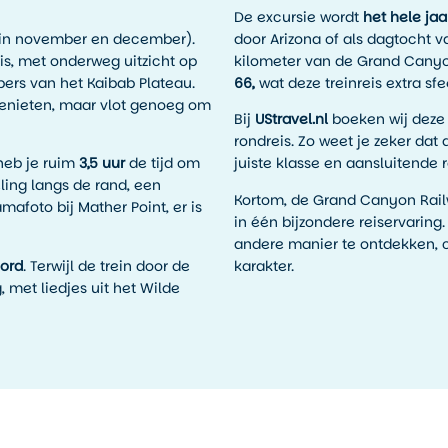
De excursie wordt
het hele jaa
in november en december).
door Arizona of als dagtocht v
is, met onderweg uitzicht op
kilometer van de Grand Canyon
ers van het Kaibab Plateau.
66,
wat deze treinreis extra sf
genieten, maar vlot genoeg om
Bij
UStravel.nl
boeken wij deze 
rondreis. Zo weet je zeker dat a
heb je ruim
3,5 uur
de tijd om
juiste klasse en aansluitende r
ling langs de rand, een
Kortom, de Grand Canyon Rail
afoto bij Mather Point, er is
in één bijzondere reiservarin
andere manier te ontdekken, 
oord
. Terwijl de trein door de
karakter.
, met liedjes uit het Wilde