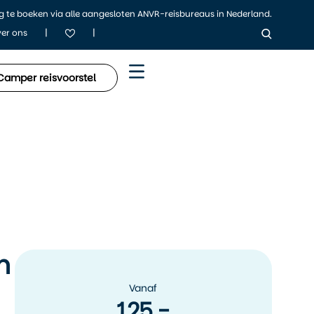
ig te boeken via alle aangesloten ANVR-reisbureaus in Nederland.
|
|
er ons
Camper reisvoorstel
n
Vanaf
125,-