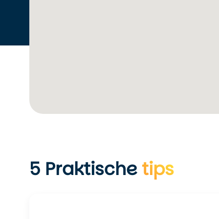
Vanuit
Las Vegas
: ca. 3,5 uur via US-93 South en I-
Navigatietip:
Voer de exacte adresgegevens of de GPS-coördinaten in
station ligt aan de hoofdstraat van Williams, op loopafs
Wij adviseren om uiterlijk
8:30 uur
in te checken voor v
alvast de nostalgische sfeer van het station te proeven
5
Praktische
tips