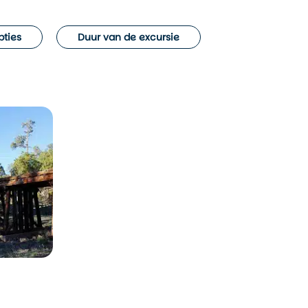
pties
Duur van de excursie