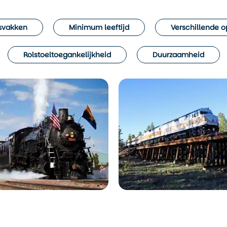
dsvakken
Minimum leeftijd
Verschillende o
Rolstoeltoegankelijkheid
Duurzaamheid