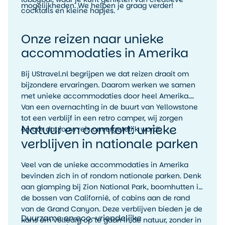
mogelijkheden. We helpen je graag verder!
cocktails en kleine hapjes.
Onze reizen naar unieke
accommodaties in Amerika
Bij UStravel.nl begrijpen we dat reizen draait om
bijzondere ervaringen. Daarom werken we samen
met unieke accommodaties door heel Amerika.
Van een overnachting in de buurt van Yellowstone
tot een verblijf in een retro camper, wij zorgen
Natuur en comfort: unieke
ervoor dat jouw reis onvergetelijk wordt.
verblijven in nationale parken
Veel van de unieke accommodaties in Amerika
bevinden zich in of rondom nationale parken. Denk
aan glamping bij Zion National Park, boomhutten in
de bossen van Californië, of cabins aan de rand
van de Grand Canyon. Deze verblijven bieden je de
Duurzame en eco-vriendelijke
kans om volledig op te gaan in de natuur, zonder in