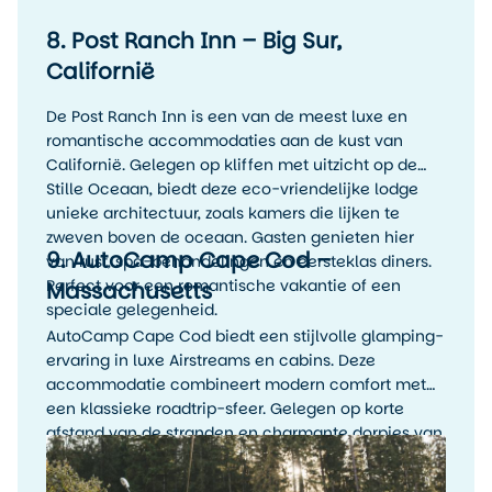
8. Post Ranch Inn – Big Sur,
Californië
De Post Ranch Inn is een van de meest luxe en
romantische accommodaties aan de kust van
Californië. Gelegen op kliffen met uitzicht op de
Stille Oceaan, biedt deze eco-vriendelijke lodge
unieke architectuur, zoals kamers die lijken te
zweven boven de oceaan. Gasten genieten hier
9. AutoCamp Cape Cod –
van rust, spa-behandelingen en eersteklas diners.
Perfect voor een romantische vakantie of een
Massachusetts
speciale gelegenheid.
AutoCamp Cape Cod biedt een stijlvolle glamping-
ervaring in luxe Airstreams en cabins. Deze
accommodatie combineert modern comfort met
een klassieke roadtrip-sfeer. Gelegen op korte
afstand van de stranden en charmante dorpjes van
Cape Cod, is het de perfecte uitvalsbasis voor een
ontspannen vakantie in
New England
.