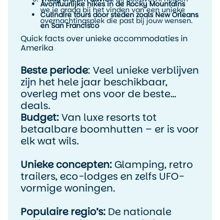
Avontuurlijke hikes in de Rocky Mountains
we je graag bij het vinden van een unieke
Culinaire tours door steden zoals New Orleans
overnachtingsplek die past bij jouw wensen.
en San Francisco
Quick facts over unieke accommodaties in
Amerika
Beste periode
: Veel unieke verblijven
zijn het hele jaar beschikbaar,
overleg met ons voor de beste
deals.
Budget:
Van luxe resorts tot
betaalbare boomhutten – er is voor
elk wat wils.
Unieke concepten:
Glamping, retro
trailers, eco-lodges en zelfs UFO-
vormige woningen.
Populaire regio’s:
De nationale