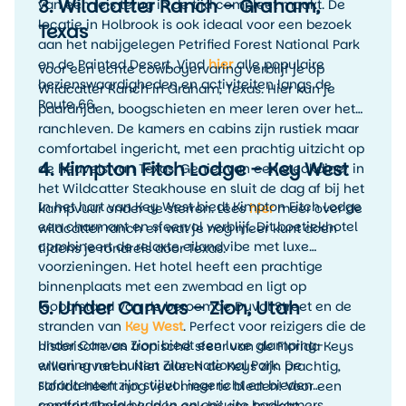
3. Wildcatter Ranch – Graham,
van een reis terug in de tijd compleet maakt. De
locatie in Holbrook is ook ideaal voor een bezoek
Texas
aan het nabijgelegen Petrified Forest National Park
en de Painted Desert. Vind
hier
alle populaire
Voor een echte cowboyervaring verblijf je op
bezienswaardigheden en activiteiten langs de
Wildcatter Ranch in Graham, Texas. Hier kun je
Route 66.
paardrijden, boogschieten en meer leren over het
ranchleven. De kamers en cabins zijn rustiek maar
comfortabel ingericht, met een prachtig uitzicht op
4. Kimpton Fitch Lodge – Key West
de heuvels van Texas. Geniet van een steakdiner in
het Wildcatter Steakhouse en sluit de dag af bij het
In het hart van Key West biedt Kimpton Fitch Lodge
kampvuur onder de sterren. Lees
hier
meer over de
een charmant en sfeervol verblijf. Dit boetiekhotel
wildcatter ranch en wat je nog meer kunt doen
combineert de relaxte eilandvibe met luxe
tijdens je rondreis door Texas.
voorzieningen. Het hotel heeft een prachtige
binnenplaats met een zwembad en ligt op
5. Under Canvas – Zion, Utah
loopafstand van de beroemde Duval Street en de
stranden van
Key West
. Perfect voor reizigers die de
Under Canvas Zion biedt een luxe glamping-
historische en tropische sfeer van de Florida Keys
ervaring net buiten Zion National Park. De
willen ervaren. Niet alleen de Keys zijn prachtig,
safaritenten zijn stijlvol ingericht en bieden
Florida heeft nog veel meer te bieden! Voor een
comfortabele bedden en ensuite badkamers.