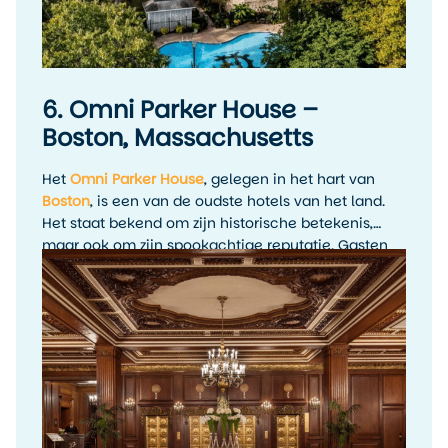
6. Omni Parker House –
Boston, Massachusetts
Het
Omni Parker House
, gelegen in het hart van
Boston
, is een van de oudste hotels van het land.
Het staat bekend om zijn historische betekenis,
maar ook om zijn spookachtige reputatie. Gasten
hebben gemeld dat ze schimmen in spiegels zien
en mysterieuze voetstappen horen in verlaten
kamers. Ook zou de geest van de oprichter, Harvey
Parker, nog steeds rondwaren om ervoor te zorgen
dat zijn gasten goed worden verzorgd.