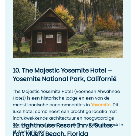
10. The Majestic Yosemite Hotel –
Yosemite National Park, Californië
The Majestic Yosemite Hotel (voorheen Ahwahnee
Hotel) is een historische lodge en een van de
meest iconische accommodaties in
Yosemite
. Dit
luxe hotel combineert een prachtige locatie met
indrukwekkende architectuur en hoogwaardige
11. Lighthouse Resort Inn & Suites –
voorzieningen. Ideaal voor wie het nationale park in
stijl wil beleven.
Fort Myers Beach, Florida