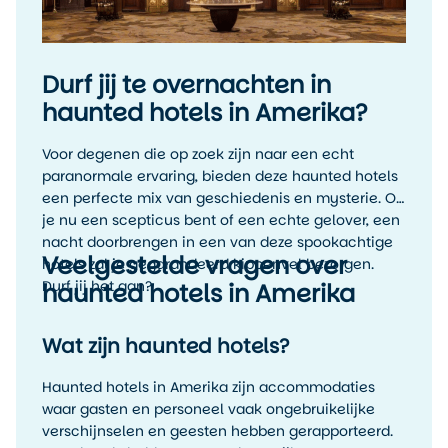
Durf jij te overnachten in
haunted hotels in Amerika?
Voor degenen die op zoek zijn naar een echt
paranormale ervaring, bieden deze haunted hotels
een perfecte mix van geschiedenis en mysterie. Of
je nu een scepticus bent of een echte gelover, een
nacht doorbrengen in een van deze spookachtige
Veelgestelde vragen over
hotels zal je gegarandeerd kippenvel bezorgen.
Durf jij het aan?
haunted hotels in Amerika
Wat zijn haunted hotels?
Haunted hotels in Amerika zijn accommodaties
waar gasten en personeel vaak ongebruikelijke
verschijnselen en geesten hebben gerapporteerd.