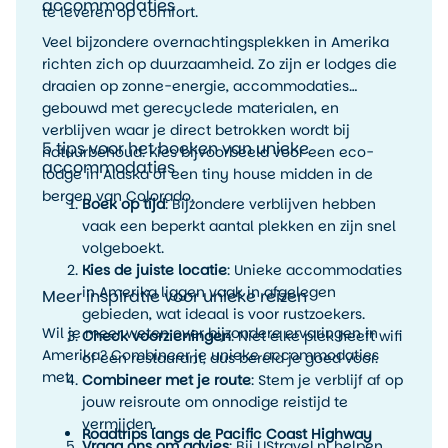
accommodaties
te leveren op comfort.
Veel bijzondere overnachtingsplekken in Amerika
richten zich op duurzaamheid. Zo zijn er lodges die
draaien op zonne-energie, accommodaties
gebouwd met gerecyclede materialen, en
verblijven waar je direct betrokken wordt bij
5 tips voor het boeken van unieke
natuurbehoud. Kies bijvoorbeeld voor een eco-
accommodaties
lodge in Alaska of een tiny house midden in de
bergen van Colorado.
Boek op tijd
: Bijzondere verblijven hebben
vaak een beperkt aantal plekken en zijn snel
volgeboekt.
Kies de juiste locatie
: Unieke accommodaties
in Amerika liggen vaak in afgelegen
Meer inspiratie voor unieke reizen
gebieden, wat ideaal is voor rustzoekers.
Wil je meer weten over bijzondere ervaringen in
Check voorzieningen
: Niet elke plek heeft wifi
Amerika? Combineer je unieke accommodaties
of een restaurant, dus bereid je goed voor.
met:
Combineer met je route
: Stem je verblijf af op
jouw reisroute om onnodige reistijd te
vermijden.
Roadtrips langs de Pacific Coast Highway
Vraag ons om advies
: Bij UStravel.nl helpen