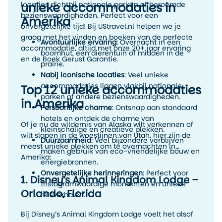
locaties dichtbij nationale parken of beroemde
unieke accommodaties in
bezienswaardigheden. Perfect voor een
Amerika
onvergetelijke tijd! Bij UStravel.nl helpen we je
graag met het vinden en boeken van de perfecte
Avontuurlijke ervaring
: Overnacht in een
accommodatie, altijd met onze 20+ jaar ervaring
boomhut, een dierentuin of midden in de
en de Boek Gerust Garantie.
prairie.
Nabij iconische locaties
: Veel unieke
accommodaties liggen vlakbij nationale
Top 12 unieke accommodaties
parken of andere bezienswaardigheden.
in Amerika
Persoonlijke charme
: Ontsnap aan standaard
hotels en ontdek de charme van
Of je nu de wildernis van Alaska wilt verkennen of
kleinschalige en creatieve plekken.
wilt slapen in de woestijnen van Utah, hier zijn de
Duurzaamheid
: Veel bijzondere verblijven
meest unieke plekken om te overnachten in
maken gebruik van eco-vriendelijke bouw en
Amerika:
energiebronnen.
Onvergetelijke herinneringen
: Perfect voor
1. Disney’s Animal Kingdom Lodge –
Instagramwaardige momenten en unieke
Orlando, Florida
reisverhalen.
Bij Disney’s Animal Kingdom Lodge voelt het alsof