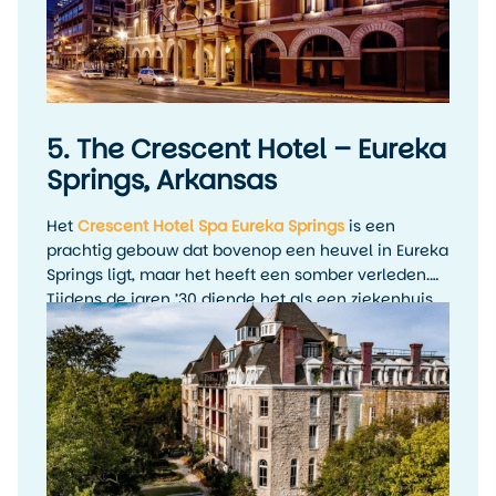
5. The Crescent Hotel – Eureka
Springs, Arkansas
Het
Crescent Hotel Spa Eureka Springs
is een
prachtig gebouw dat bovenop een heuvel in Eureka
Springs ligt, maar het heeft een somber verleden.
Tijdens de jaren ’30 diende het als een ziekenhuis
voor kankerbehandelingen, onder leiding van een
frauduleuze arts. Er wordt gezegd dat de geesten
van voormalige patiënten nog steeds ronddwalen
in de gangen. Paranormale onderzoekers hebben
hier talloze spookverschijningen en onverklaarbare
geluiden vastgelegd, waardoor dit hotel de bijnaam
“The Most Haunted Hotel in America” heeft
gekregen.