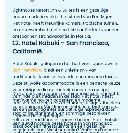
Lighthouse Resort Inn & Suites is een gezellige
accommodatie vlakbij het strand van Fort Myers.
Het hotel heeft kleurrijke kamers, tropische tuinen
en een zwembad met een tiki-bar. Perfect voor een
ontspannen strandvakantie in Florida.
12. Hotel Kabuki – San Francisco,
Californië
Hotel Kabuki, gelegen in het hart van Japantown in
San Francisco
, biedt een unieke mix van
traditionele Japanse invloeden en moderne luxe.
Deze stijlvolle accommodatie is een perfecte keuze
voor reizigers die op zoek zijn naar een rustige,
De kamers zijn elegant en minimalistisch ingericht,
verfijnde plek midden in de stad. Het hotel heeft
met warme houten accenten en moderne
een serene sfeer, met Zen-tuinen, rustige zithoeken
voorzieningen. Veel kamers hebben uitzicht op de
en een prachtig interieur dat is geïnspireerd door
stad of de binnentuin, en sommige beschikken
Japanse designprincipes.
zelfs over traditionele Japanse baden. Hotel Kabuki
Benieuwd naar de beste hotels in San Francisco
biedt ook een fitnessruimte en een gezellige
voor je reis door West-Amerika? Vraag ons naar de
lobbybar, waar je kunt genieten van creatieve