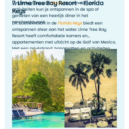
7. Lime Tree Bay Resort – Florida
landschappen van
Moab
. Na een dag vol
activiteiten kun je ontspannen in de spa of
Keys
genieten van een heerlijk diner in het
ranchrestaurant.
Dit boetiekresort in de
Florida Keys
biedt een
ontspannen sfeer aan het water. Lime Tree Bay
Resort heeft comfortabele kamers en
appartementen met uitzicht op de Golf van Mexico.
Met een privéstrand, hangmatten en activiteiten
zoals kajakken en paddleboarden, is dit resort
perfect voor reizigers die op zoek zijn naar een
rustige tropische getaway.