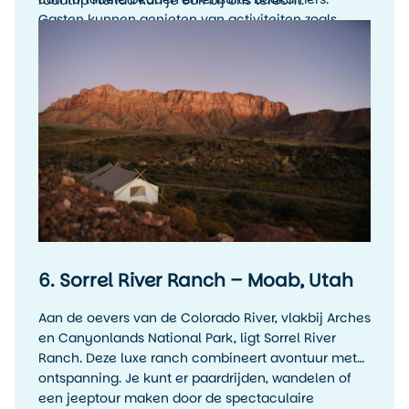
roadtrip Florida kun je ook bij ons terecht.
Gasten kunnen genieten van activiteiten zoals
wandelen en paardrijden in Zion, gevolgd door een
avond ontspannen bij het kampvuur onder de
sterren. Maak je reis door het zuidwesten van
Amerika compleet met deze unieke ervaring.
6. Sorrel River Ranch – Moab, Utah
Aan de oevers van de Colorado River, vlakbij Arches
en Canyonlands National Park, ligt Sorrel River
Ranch. Deze luxe ranch combineert avontuur met
ontspanning. Je kunt er paardrijden, wandelen of
een jeeptour maken door de spectaculaire