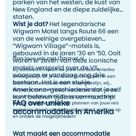
parken van het westen, de kust van
New England en de diepe zuidelijke
staten.
Wist je dat?
Het legendarische
Wigwam Motel langs Route 66 een
van de weinige overgebleven
“Wigwam Village”-motels is,
gebouwd in de jaren ’30 en ’50. Ooit
Plan jouw reis met UStravel.nl
waren er zeven van deze iconische
motels verspreid over de VS,
Bij UStravel.nl maken we jouw reis door Amerika
waarvan er vandaag nog drie
onvergetelijk. Of je nu droomt van slapen in een
bestaan. Het is een stukje
boomhut of een luxe resort in de woestijn, wij
Americana-geschiedenis dat je zelf
helpen je met het vinden van de perfecte unieke
kunt beleven tijdens een roadtrip!
accommodatie. Onze 20+ jaar ervaring en Boek
FAQ over unieke
Gerust Garantie maken het plannen van jouw reis
zorgeloos. Neem vandaag nog contact met ons op
accommodaties in Amerika
en ontdek de mogelijkheden!
Wat maakt een accommodatie