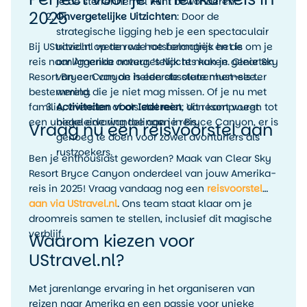
je de sterrenhemel kunt bewonderen.
2025
Onvergetelijke Uitzichten
: Door de
strategische ligging heb je een spectaculair
Bij UStravel.nl weten we hoe belangrijk het is om je
uitzicht op de rode rotsformaties en de
reis naar Amerika onvergetelijk te maken. Clear Sky
omliggende natuur. ’s Nachts kun je genieten
Resort Bryce Canyon is een absolute must-see
van een van de helderste sterrenhemels ter
bestemming die je niet mag missen. Of je nu met
wereld.
familie, vrienden of als stel reist, dit resort voegt
Activiteiten voor Iedereen
: Van kampvuren tot
een unieke ervaring toe aan je reis.
begeleide wandelingen in Bryce Canyon, er is
Vraag nu een reisvoorstel aan
genoeg te doen voor zowel avonturiers als
rustzoekers.
Ben je enthousiast geworden? Maak van Clear Sky
Resort Bryce Canyon onderdeel van jouw Amerika-
reis in 2025! Vraag vandaag nog een
reisvoorstel
aan via UStravel.nl
. Ons team staat klaar om je
droomreis samen te stellen, inclusief dit magische
verblijf.
Waarom kiezen voor
UStravel.nl?
Met jarenlange ervaring in het organiseren van
reizen naar Amerika en een passie voor unieke