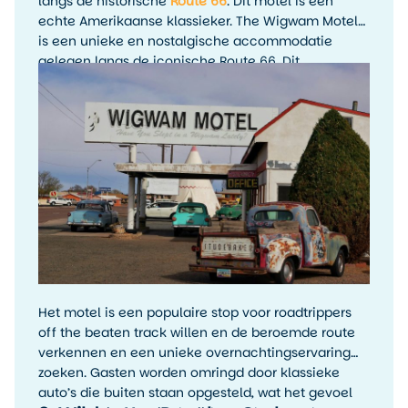
langs de historische
Route 66
. Dit motel is een
echte Amerikaanse klassieker. The Wigwam Motel
is een unieke en nostalgische accommodatie
gelegen langs de iconische Route 66. Dit
historische motel bestaat uit 15 charmante
wigwams (tipi-vormige kamers) die dateren uit de
jaren ’50 en het klassieke Amerika van weleer
oproepen. De kamers zijn eenvoudig maar
comfortabel ingericht, met authentieke retro-
details die perfect passen bij de sfeer van Route 66.
Het motel is een populaire stop voor roadtrippers
off the beaten track willen en de beroemde route
verkennen en een unieke overnachtingservaring
zoeken. Gasten worden omringd door klassieke
auto’s die buiten staan opgesteld, wat het gevoel