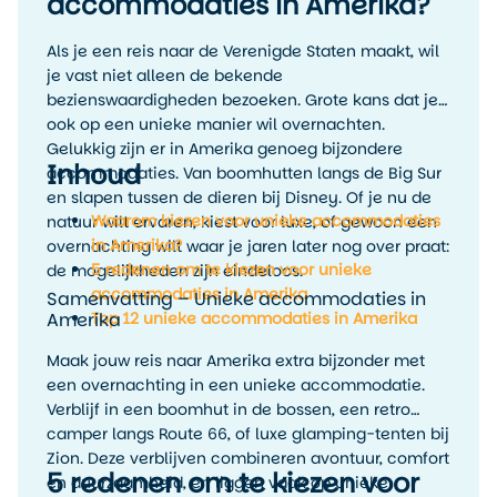
accommodaties in Amerika?
Als je een reis naar de Verenigde Staten maakt, wil
je vast niet alleen de bekende
bezienswaardigheden bezoeken. Grote kans dat je
ook op een unieke manier wil overnachten.
Gelukkig zijn er in Amerika genoeg bijzondere
Inhoud
accommodaties. Van boomhutten langs de Big Sur
en slapen tussen de dieren bij Disney. Of je nu de
Waarom kiezen voor unieke accommodaties
natuur wilt ervaren, kiest voor luxe, of gewoon een
in Amerika?
overnachting wilt waar je jaren later nog over praat:
5 redenen om te kiezen voor unieke
de mogelijkheden zijn eindeloos.
accommodaties in Amerika
Samenvatting – Unieke accommodaties in
Amerika
Top 12 unieke accommodaties in Amerika
Maak jouw reis naar Amerika extra bijzonder met
een overnachting in een unieke accommodatie.
Verblijf in een boomhut in de bossen, een retro
camper langs Route 66, of luxe glamping-tenten bij
Zion. Deze verblijven combineren avontuur, comfort
5 redenen om te kiezen voor
en duurzaamheid, en liggen vaak op unieke