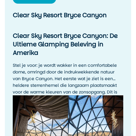
Clear Sky Resort Bryce Canyon
Clear Sky Resort Bryce Canyon: De
Ultieme Glamping Beleving in
Amerika
Stel je voor: je wordt wakker in een comfortabele
dome, omringd door de indrukwekkende natuur
van Bryce Canyon. Het eerste wat je ziet is een
heldere sterrenhemel die langzaam plaatsmaakt
voor de warme kleuren van de zonsopgang. Dit is
wat Clear Sky Resort Bryce Canyon je biedt – een
unieke glamping ervaring die luxe en avontuur
perfect combineert. Vraag hier een
gratis
reisvoorstel
aan!