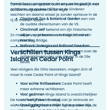
Parent Swap-programma: de ene ouder gaat in een
Combineer een bezoek aan het park makkelijk met
achtbaan, de andere blijft met de kinderen
andere hoogtepunten in de regio
wachten en daarna wissel je zonder opnieuw in de
Cincinnati Zoo & Botanical Garden
een van
rij te moeten staan.
de oudste dierentuinen van de VS.
Cincinnati zelf
bekend om zijn historische
Zo maak je van je bezoek aan Kings Island een
wijken, sportteams en het uitzicht vanaf
complete trip.
Roebling Bridge.
National Underground Railroad Freedom
Verschillen tussen Kings
Center
een indrukwekkend museum over de
ontsnappingsroutes van slaven in de 19e
Island en Cedar Point
eeuw.
Veel reizigers die Ohio bezoeken, vragen zich af
moet ik naar Cedar Point of Kings Island?
Voor echte thrillseekers
Cedar Point heeft
meer extreme achtbanen.
Voor gezinnen
Kings Island is overzichtelijker
De keuze hangt dus vooral af van je reisroute en
en heeft Planet Snoopy.
wie er mee gaat. Maar eerlijk: beide parken zijn de
Qua ligging
Cedar Point ligt aan Lake Erie,