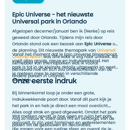
Epic Universe - het nieuwste
Universal park in Orlando
Afgelopen decemer/januari ben ik (Nerée) op reis
geweest door Orlando. Tijdens mijn reis door
Orlando stond ook een bezoek aan
Epic Universe
op
de planning. Dit nieuwste themapark van
Universal
Vanaf het moment dat je Epic Universe binnenloopt,
Orlando Resort
was iets waar ik erg naar uitkeek. Als
voelt alles groots, nieuw en indrukwekkend. Het
liefhebber van themaparken was ik vooral
park is tot in de kleinste details uitgewerkt en weet
benieuwd hoe dit zich zou onderscheiden van de
je meteen mee te nemen in verschillende
andere parken in Orlando.
Onze eerste indruk
werelden.
Bij binnenkomst loop je onder een grote,
indrukwekkende poort door. Vanaf dit punt kijk je
het park in en heb je direct een mooi overzicht.
Alles oogt strak en goed afgewerkt. Omdat het park
Wat meteen opvalt, is hoe open en ruim het park
nog zo nieuw is, voelt alles fris en verzorgd, van de
aanvoelt. Er zijn veel fonteinen en waterelementen
paden tot de gebouwen en decoraties.
die zorgen voor een rustige sfeer, en overal zie je