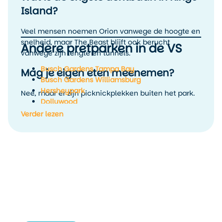
Island?
Veel mensen noemen Orion vanwege de hoogte en
snelheid, maar The Beast blijft ook berucht
Andere pretparken in de VS
vanwege zijn lengte en tunnels.
Busch Gardens Tampa Bay
Mag je eigen eten meenemen?
Busch Gardens Williamsburg
Hersheypark
Nee, maar er zijn picknickplekken buiten het park.
Dollywood
Hoeveel kost parkeren?
Silver Dollar City
Verder lezen
Carowinds
Parkeren kost rond de 25 dollar per dag.
Hoeveel achtbanen heeft Kings
Island?
In totaal 15 achtbanen, variërend van
kindercoasters tot wereldrecordhouders