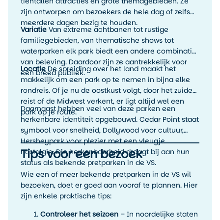
tientallen attracties en grote themagebieden. Ze
zijn ontworpen om bezoekers de hele dag of zelfs
meerdere dagen bezig te houden.
Variatie
Van extreme achtbanen tot rustige
familiegebieden, van thematische shows tot
waterparken elk park biedt een andere combinatie
van beleving. Daardoor zijn ze aantrekkelijk voor
Locatie
De spreiding over het land maakt het
een breed publiek.
makkelijk om een park op te nemen in bijna elke
rondreis. Of je nu de oostkust volgt, door het zuiden
reist of de Midwest verkent, er ligt altijd wel een
Daarnaast hebben veel van deze parken een
park op je route.
herkenbare identiteit opgebouwd. Cedar Point staat
symbool voor snelheid, Dollywood voor cultuur,
Hersheypark voor plezier met een vleugje
Tips voor een bezoek
nostalgie. Die herkenbaarheid draagt bij aan hun
status als bekende pretparken in de VS.
Wie een of meer bekende pretparken in de VS wil
bezoeken, doet er goed aan vooraf te plannen. Hier
zijn enkele praktische tips:
Controleer het seizoen
– In noordelijke staten