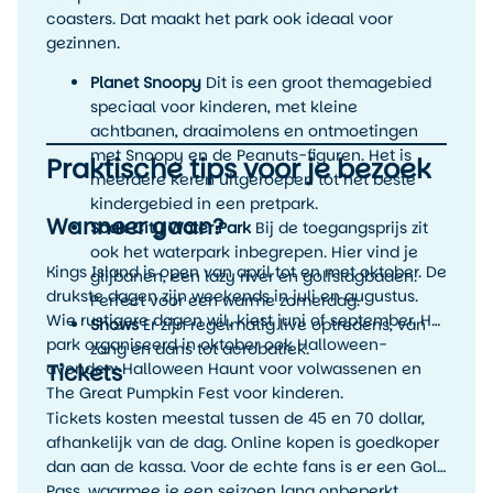
coasters. Dat maakt het park ook ideaal voor
gezinnen.
Planet Snoopy
Dit is een groot themagebied
speciaal voor kinderen, met kleine
achtbanen, draaimolens en ontmoetingen
met Snoopy en de Peanuts-figuren. Het is
Praktische tips voor je bezoek
meerdere keren uitgeroepen tot het beste
kindergebied in een pretpark.
Wanneer gaan?
Soak City Water Park
Bij de toegangsprijs zit
ook het waterpark inbegrepen. Hier vind je
Kings Island is open van april tot en met oktober. De
glijbanen, een lazy river en golfslagbaden.
drukste dagen zijn weekends in juli en augustus.
Perfect voor een warme zomerdag.
Wie rustigere dagen wil, kiest juni of september. Het
Shows
Er zijn regelmatig live optredens, van
park organiseerd in oktober ook Halloween-
zang en dans tot acrobatiek.
Tickets
avonden: Halloween Haunt voor volwassenen en
The Great Pumpkin Fest voor kinderen.
Tickets kosten meestal tussen de 45 en 70 dollar,
afhankelijk van de dag. Online kopen is goedkoper
dan aan de kassa. Voor de echte fans is er een Gold
Pass, waarmee je een seizoen lang onbeperkt