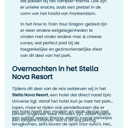
die passen bij het vampier-thema. Ook zijn
er unieke snacks, zoals een pretzel in de
vorm van het hoofd van Frankenstein.
In het How to Train Your Dragon-gebied zijn
er weer andere eetgelegenheden te
vinden met onder andere mac & cheese
cones, wat perfect past bij de
toegankelijke en gezinsvriendelijke sfeer
van dit deel van het park.
Overnachten in het Stella
Nova Resort
Tijdens dit deel van de reis verbleven wij in het
Stella Nova Resort
, een hotel dat direct naast Epic
Universe ligt. Vanaf het hotel kun je naar het park
lopen, maar er rijden ook pendelbussen die er
Het hotel heeft een modern en strak design met
binnen ongeveer twee minuten zijn. Zeker tijdens
een subtiel space-thema, waarin overal sterretjes
een langere Orlando-reis is dit erg prettig.
terugkomen, zelfs boven de oprit voor auto’s. Het