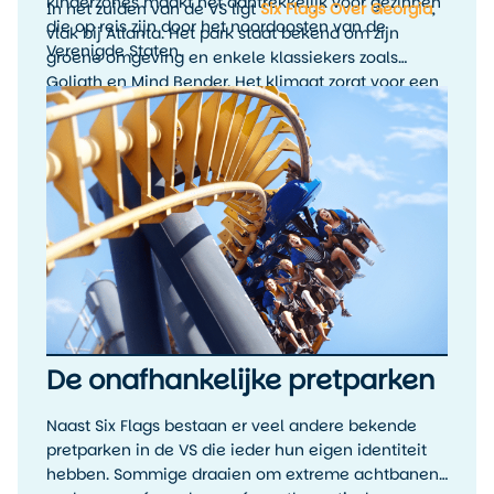
kinderzones maakt het aantrekkelijk voor gezinnen
In het zuiden van de VS ligt
Six Flags Over Georgia
,
die op reis zijn door het noordoosten van de
vlak bij Atlanta. Het park staat bekend om zijn
Verenigde Staten.
groene omgeving en enkele klassiekers zoals
Goliath en Mind Bender. Het klimaat zorgt voor een
lang seizoen, maar ook voor warme dagen in juli en
augustus. Vroege aankomst en voldoende pauzes
zijn hier aan te raden. Dit park is populair bij
reizigers die Atlanta aandoen als onderdeel van
een rondreis door de zuidelijke staten.
De onafhankelijke pretparken
Naast Six Flags bestaan er veel andere bekende
pretparken in de VS die ieder hun eigen identiteit
hebben. Sommige draaien om extreme achtbanen,