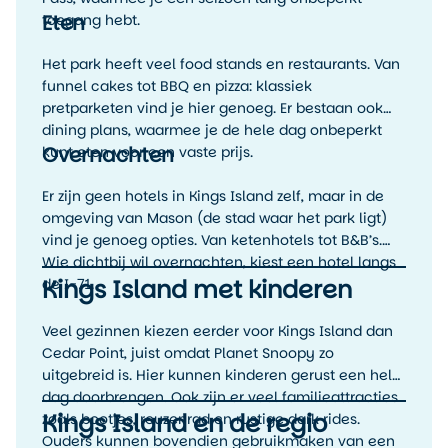
Eten
toegang hebt.
Het park heeft veel food stands en restaurants. Van
funnel cakes tot BBQ en pizza: klassiek
pretparketen vind je hier genoeg. Er bestaan ook
dining plans, waarmee je de hele dag onbeperkt
Overnachten
kunt eten voor een vaste prijs.
Er zijn geen hotels in Kings Island zelf, maar in de
omgeving van Mason (de stad waar het park ligt)
vind je genoeg opties. Van ketenhotels tot B&B’s.
Wie dichtbij wil overnachten, kiest een hotel langs
Kings Island met kinderen
de I-71.
Veel gezinnen kiezen eerder voor Kings Island dan
Cedar Point, juist omdat Planet Snoopy zo
uitgebreid is. Hier kunnen kinderen gerust een hele
dag doorbrengen. Ook zijn er veel familieattracties
Kings Island en de regio
zoals bootjes, reuzenrad en rustige dark rides.
Ouders kunnen bovendien gebruikmaken van een