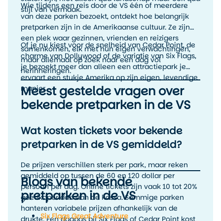
Wie tijdens een reis door de VS één of meerdere
stijl van vermaak.
van deze parken bezoekt, ontdekt hoe belangrijk
pretparken zijn in de Amerikaanse cultuur. Ze zijn
een plek waar gezinnen, vrienden en reizigers
Of je nu kiest voor de snelheid van Cedar Point, de
samenkomen, elk met hun eigen verwachtingen,
charme van Dollywood of de variatie van Six Flags,
maar allemaal op zoek naar een dag vol
je bezoekt meer dan alleen een attractiepark je
herinneringen.
ervaart een stukje Amerika op zijn eigen, levendige
Meest gestelde vragen over
manier.
bekende pretparken in de VS
Wat kosten tickets voor bekende
pretparken in de VS gemiddeld?
De prijzen verschillen sterk per park, maar reken
gemiddeld op tussen de 60 en 120 dollar per
Blogs van bekende
persoon per dag. Online tickets zijn vaak 10 tot 20%
pretparken in de VS
goedkoper dan aan de kassa. Sommige parken
hanteren variabele prijzen afhankelijk van de
Six Flags Great Adventure
drukte. Een dagpas bij Six Flags of Cedar Point kost