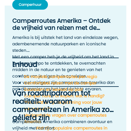
Camperhuur
Camperroutes Amerika – Ontdek
de vrijheid van reizen met de
camper
Amerika is bij uitstek het land van eindeloze wegen,
adembenemende natuurparken en iconische
steden.
Met een camper heb je de vrijheid om het land in
Inhoud
je eigen tempo te ontdekken, te overnachten
midden in de natuur en te genieten van het
comfort van je eigen huis op wielen.
De mooiste camperroutes per regio
Voor veel reizigers zijn camperroutes Amerika dan
Comfortabel reizen met de camper
ook dé manier om het land écht te ervaren.
Duurzaam en bewust op pad
Van roadtripdroom tot
Camper huren of kopen: wat is handig?
realiteit: waarom
Wat staat er op de planning voor jouw
camperreizen in Amerika zo
camperreis?
Veelgestelde vragen over camperroutes
geliefd zijn
Camperroutes Amerika combineren avontuur en
Amerika
vrijheid met comfort.
Wat zijn populaire camperroutes in