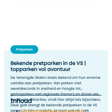
Pretparken
Bekende pretparken in de VS |
topparken vol avontuur
De Verenigde Staten staan bekend om hun enorme
variatie aan pretparken. Van parken met
wereldrecords in snelheid en hoogte tot
gezinsparken met regionale thema’s en shows wie
Inhoud
houdt van attracties, vindt hier altijd iets bijzonders.
Deze gids brengt de bekende pretparken in de VS
samen in één overzicht. Je leest wat elk park
De aantrekkingskracht van bekende