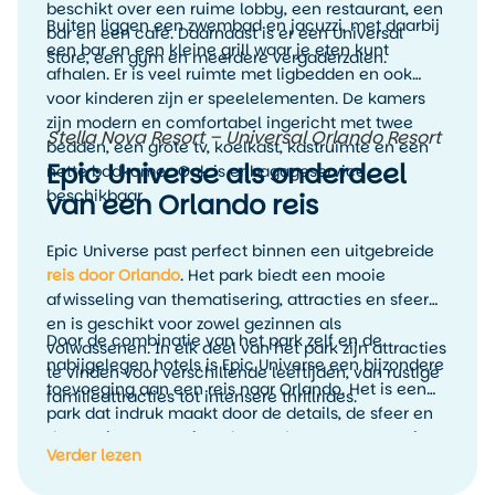
beschikt over een ruime lobby, een restaurant, een
Buiten liggen een zwembad en jacuzzi, met daarbij
bar en een café. Daarnaast is er een Universal
een bar en een kleine grill waar je eten kunt
Store, een gym en meerdere vergaderzalen.
afhalen. Er is veel ruimte met ligbedden en ook
voor kinderen zijn er speelelementen. De kamers
zijn modern en comfortabel ingericht met twee
Stella Nova Resort – Universal Orlando Resort
bedden, een grote tv, koelkast, kastruimte en een
Epic Universe als onderdeel
nette badkamer. Ook is er bagageservice
beschikbaar.
van een Orlando reis
Epic Universe past perfect binnen een uitgebreide
reis door Orlando
. Het park biedt een mooie
afwisseling van thematisering, attracties en sfeer
en is geschikt voor zowel gezinnen als
Door de combinatie van het park zelf en de
volwassenen. In elk deel van het park zijn attracties
nabijgelegen hotels is Epic Universe een bijzondere
te vinden voor verschillende leeftijden, van rustige
toevoeging aan een reis naar Orlando. Het is een
familieattracties tot intensere thrillrides.
park dat indruk maakt door de details, de sfeer en
de manier waarop je echt wordt meegenomen in
Verder lezen
verschillende werelden.