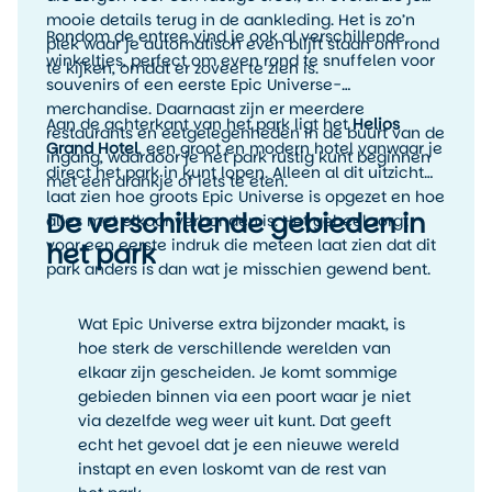
mooie details terug in de aankleding. Het is zo’n
Rondom de entree vind je ook al verschillende
plek waar je automatisch even blijft staan om rond
winkeltjes, perfect om even rond te snuffelen voor
te kijken, omdat er zoveel te zien is.
souvenirs of een eerste Epic Universe-
merchandise. Daarnaast zijn er meerdere
Aan de achterkant van het park ligt het
Helios
restaurants en eetgelegenheden in de buurt van de
Grand Hotel
, een groot en modern hotel vanwaar je
ingang, waardoor je het park rustig kunt beginnen
direct het park in kunt lopen. Alleen al dit uitzicht
met een drankje of iets te eten.
laat zien hoe groots Epic Universe is opgezet en hoe
De verschillende gebieden in
alles met elkaar verbonden is. Het geheel zorgt
voor een eerste indruk die meteen laat zien dat dit
het park
park anders is dan wat je misschien gewend bent.
Wat Epic Universe extra bijzonder maakt, is
hoe sterk de verschillende werelden van
elkaar zijn gescheiden. Je komt sommige
gebieden binnen via een poort waar je niet
via dezelfde weg weer uit kunt. Dat geeft
echt het gevoel dat je een nieuwe wereld
instapt en even loskomt van de rest van