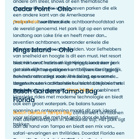
andere om sfeer, shows of een thematische
Cedar Point – Ohio
ervaring. Hieronder volgen zeven parken die elk
een andere kant van de Amerikaanse
pretparkcultuur laten zien.
Cedar Point
wordt vaak de achtbaanhoofdstad van
de wereld genoemd. Het park ligt op een smalle
landtong aan Lake Erie en heeft meer dan
zeventien achtbanen, waaronder enkele die
Kings Island – Ohio
jarenlang wereldrecords hielden. Voor liefhebbers
van snelheid en hoogte is dit een must. Het resort
beschikt over hotels en campings, waardoor je
Niet ver van Cincinnati ligt Kings Island, een park
gemakkelijk twee dagen kunt blijven. De ligging
dat zich richt op gezinnen en thrillseekers tegelijk.
aan het meer zorgt voor verkoeling op warme
Bekende attracties zoals The Beast, een van de
dagen en een karakteristiek uitzicht dat je niet snel
langste houten achtbanen ter wereld, hebben het
Busch Gardens Tampa Bay –
vergeet.
park beroemd gemaakt.
Kings Island
combineert
klassieke rides met moderne technologie en biedt
Florida
ook een groot waterpark. De balans tussen
spanning en ontspanning maakt dit park ideaal
Busch Gardens Tampa Bay
combineert achtbanen
voor reizigers die met het gezin door de Midwest
met dierenverblijven in Afrikaanse stijl. Het park ligt
trekken.
aan de rand van Tampa en biedt een mix van
safari-ervaringen en thrillrides. Doordat Florida een