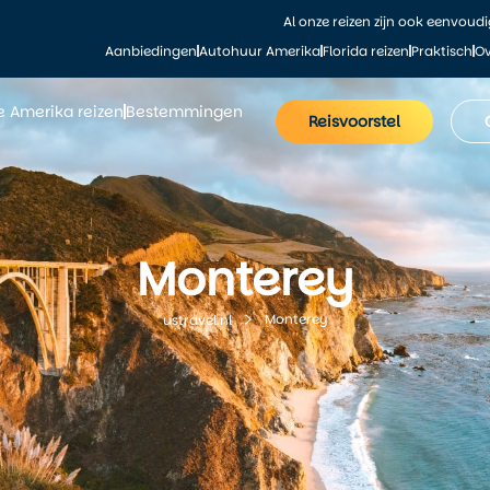
Al onze reizen zijn ook eenvoud
Aanbiedingen
Autohuur Amerika
Florida reizen
Praktisch
Ov
le Amerika reizen
Bestemmingen
Reisvoorstel
Monterey
Monterey
ustravel.nl