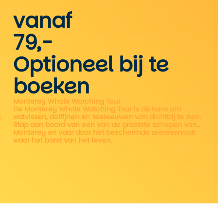
2
vanaf
79,-
Optioneel bij te
boeken
Monterey Whale Watching Tour
De Monterey Whale Watching Tour is dé kans om
e
walvissen, dolfijnen en zeeleeuwen van dichtbij te zien.
Stap aan boord van een van de grootste schepen van
Monterey en vaar door het beschermde zeereservaat
waar het barst van het leven.