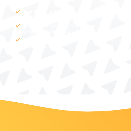
17 dagen
Nederlandssprekende reisleiding op de
complete busroute
Inclusief toegang tot alle parken én de
iconische 17-Mile Drive
Drie inbegrepen vluchten en gegarandeerde
vertrekdata