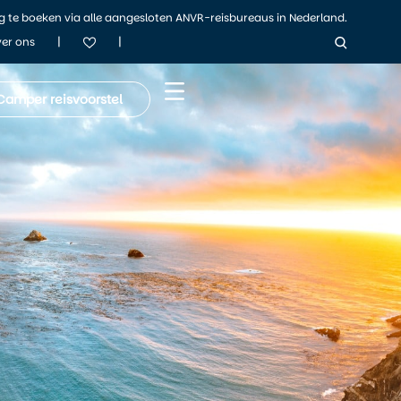
ig te boeken via alle aangesloten ANVR-reisbureaus in Nederland.
|
|
er ons
Camper reisvoorstel