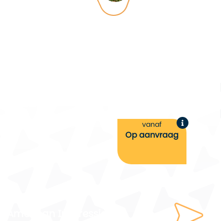
vanaf
Op aanvraag
American Impressions