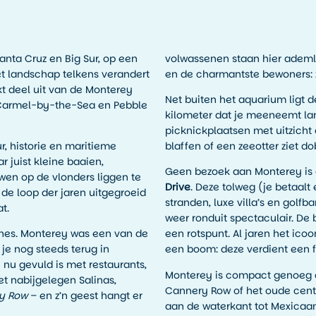
Santa Cruz en Big Sur, op een
volwassenen staan hier ademl
t landschap telkens verandert
en de charmantste bewoners: z
kt deel uit van de Monterey
Net buiten het aquarium ligt 
, Carmel-by-the-Sea en Pebble
kilometer dat je meeneemt lan
picknickplaatsen met uitzicht
, historie en maritieme
blaffen of een zeeotter ziet d
r juist kleine baaien,
Geen bezoek aan Monterey is 
en op de vlonders liggen te
Drive
. Deze tolweg (je betaalt 
 de loop der jaren uitgegroeid
stranden, luxe villa’s en golfb
t.
weer ronduit spectaculair. De
dines. Monterey was een van de
een rotspunt. Al jaren het icoo
 je nog steeds terug in
een boom: deze verdient een f
 nu gevuld is met restaurants,
Monterey is compact genoeg om 
et nabijgelegen Salinas,
Cannery Row of het oude centr
y Row
– en z’n geest hangt er
aan de waterkant tot Mexicaan