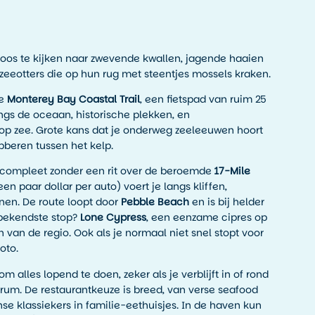
oos te kijken naar zwevende kwallen, jagende haaien
eeotters die op hun rug met steentjes mossels kraken.
de
Monterey Bay Coastal Trail
, een fietspad van ruim 25
gs de oceaan, historische plekken, en
 op zee. Grote kans dat je onderweg zeeleeuwen hoort
obberen tussen het kelp.
compleet zonder een rit over de beroemde
17-Mile
een paar dollar per auto) voert je langs kliffen,
anen. De route loopt door
Pebble Beach
en is bij helder
 bekendste stop?
Lone Cypress
, een eenzame cipres op
n van de regio. Ook als je normaal niet snel stopt voor
oto.
alles lopend te doen, zeker als je verblijft in of rond
um. De restaurantkeuze is breed, van verse seafood
se klassiekers in familie-eethuisjes. In de haven kun