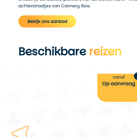
achterstraatjes van Cannery Row.
Bekijk ons aanbod
Beschikbare
reizen
vanaf
raag
Op aanvraag