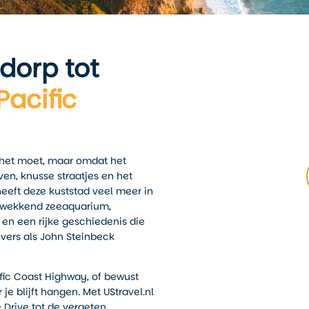
dorp tot
Pacific
t het moet, maar omdat het
aven, knusse straatjes en het
eeft deze kuststad veel meer in
ukwekkend zeeaquarium,
 en een rijke geschiedenis die
jvers als John Steinbeck
fic Coast Highway, of bewust
je blijft hangen. Met UStravel.nl
 Drive tot de vergeten