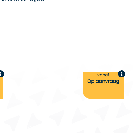
vanaf
Op aanvraag
New York & The West