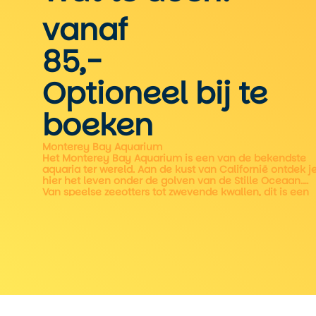
vanaf
85,-
Optioneel bij te
boeken
Monterey Bay Aquarium
Het Monterey Bay Aquarium is een van de bekendste
aquaria ter wereld. Aan de kust van Californië ontdek j
hier het leven onder de golven van de Stille Oceaan.
Van speelse zeeotters tot zwevende kwallen, dit is een
dag vol verwondering voor jong en oud.