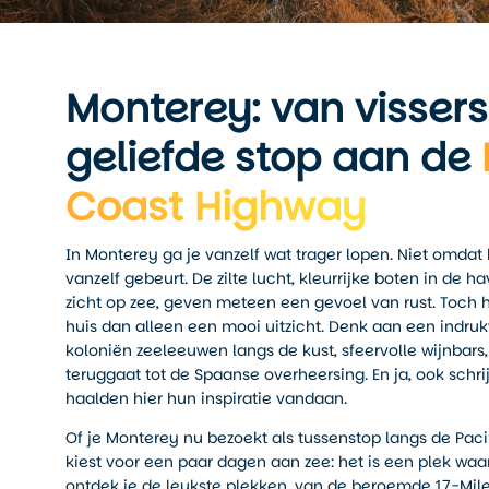
Monterey: van vissers
geliefde stop aan de
Coast Highway
In Monterey ga je vanzelf wat trager lopen. Niet omda
vanzelf gebeurt. De zilte lucht, kleurrijke boten in de h
zicht op zee, geven meteen een gevoel van rust. Toch h
huis dan alleen een mooi uitzicht. Denk aan een indr
koloniën zeeleeuwen langs de kust, sfeervolle wijnbars,
teruggaat tot de Spaanse overheersing. En ja, ook schri
haalden hier hun inspiratie vandaan.
Of je Monterey nu bezoekt als tussenstop langs de Paci
kiest voor een paar dagen aan zee: het is een plek waar 
ontdek je de leukste plekken, van de beroemde 17-Mile