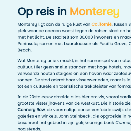
Op reis in
Monterey
Monterey ligt aan de ruige kust van
Californië
, tussen 
plek waar de oceaan woest tegen de rotsen slaat en he
met het licht. De stad telt zo’n 30.000 inwoners en maa
Peninsula, samen met buurplaatsen als Pacific Grove
Beach.
Wat Monterey uniek maakt, is het samenspel van natuur
cultuur. Hier geen snelle stranden met hoge hotels, maa
verweerde houten steigers en een haven waar zeeleeuw
zonnen. De stad ademt haar vissersverleden, maar is in
tot een culturele en toeristische trekpleister van formaa
In de 20ste eeuw draaide alles hier om vis, vooral sar
grootste visserijhavens van de westkust. Die historie zie
Cannery Row
, de voormalige conservenfabriekswijk die
galeries en winkels. John Steinbeck, die opgroeide in h
beschreef het gebied in zijn gelijknamige boek
Canner
nog steeds.