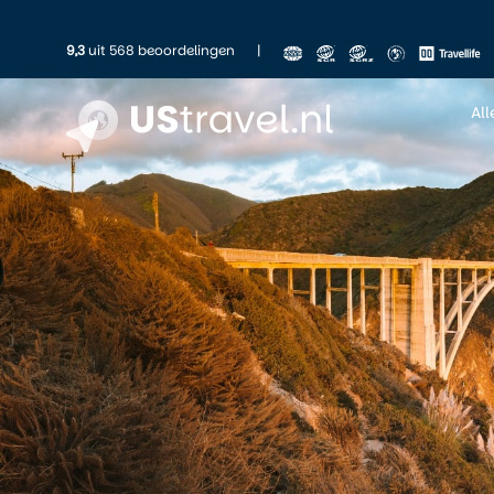
9,3
uit 568 beoordelingen
|
Al