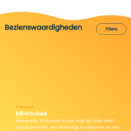
Bezienswaardigheden
Wat te doen!
Filters
Filters
Plaatsen
3
Milwaukee
Milwaukee, Wisconsin is een stad die alles heeft:
stoere industrie, een levendige kunstscene en een