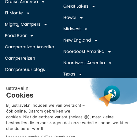
Cruise America
Great Lakes
El Monte
Hawaï
Mighty Campers
Midwest
Road Bear
New England
Camperreizen Amerika
Noordoost Amerika
Camperreizen
Noordwest Amerika
Camperhuur blogs
Texas
Camper wegbrengspecials
Zuidelijke Staten
(overige)
Inschrijven Amerika
camper deals
Zuidwest Amerika
Vroegboekkorting camper
USA
Reisvoorstel Camperreis
Amerika