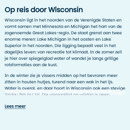
Op reis door Wisconsin
Wisconsin ligt in het noorden van de Verenigde Staten en
vormt samen met Minnesota en Michigan het hart van de
zogenoemde Great Lakes-regio. De staat grenst aan twee
enorme meren: Lake Michigan in het oosten en Lake
Superior in het noorden. Die ligging bepaalt veel in het
dagelijks leven: van recreatie tot klimaat. In de zomer zeil
je hier over spiegelglad water of wandel je langs grillige
rotsformaties aan de kust.
In de winter zie je vissers midden op het bevroren meer
zitten in houten hutjes, turend naar een wak in het ijs.
Water is overal, en daar hoort in Wisconsin ook een stevige
‘Friday fish fry’ bij. Die vismaaltijd op vrijdag is geen
toeristisch verzinsel, maar een serieuze traditie. De kans is
Lees meer
groot dat je in een lokaal café aan een lange tafel schuift,
tussen gezinnen en gepensioneerden, met op je bord
gefrituurde kabeljauw, coleslaw en een snee roggebrood.