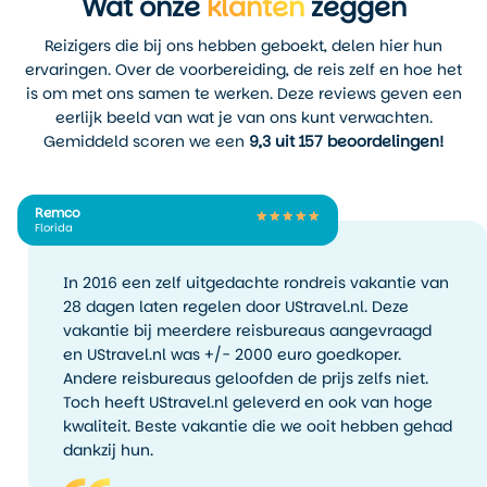
Wat onze
klanten
zeggen
een pompstation. Geen flashy attracties, maar wel een
warme kleding is geen
lokale honkbalwedstrijd in een stadion vol enthousiaste
overbodige luxe. Toch zijn de
Reizigers die bij ons hebben geboekt, delen hier hun
fans. Het is het Amerika van gezellige diners, eerlijke
winters hier minder guur dan
ervaringen. Over de voorbereiding, de reis zelf en hoe het
producten, en uitgestrekte natuur waar je urenlang
je zou verwachten, juist
is om met ons samen te werken. Deze reviews geven een
niemand tegenkomt.
doordat het een droge kou is,
eerlijk beeld van wat je van ons kunt verwachten.
en daar kun je je goed op
Gemiddeld scoren we een
9,3 uit 157 beoordelingen!
Reis je met UStravel.nl naar Wisconsin, dan zorgen we dat
kleden.
je de balans vindt tussen levendige steden, karakteristieke
dorpen en ongerepte natuur. Van een avondwandeling
Voor een stedentrip naar
langs Lake Mendota tot een fietstocht door Door County in
Remco
Milwaukee of Madison is juni
Florida
de herfst, wij helpen je het echte Wisconsin te ontdekken.
tot september ideaal. De
steden bruisen dan van de
In 2016 een zelf uitgedachte rondreis vakantie van
festivals, food events en
28 dagen laten regelen door UStravel.nl. Deze
muziekoptredens. In
vakantie bij meerdere reisbureaus aangevraagd
Milwaukee vind je in die
en UStravel.nl was +/- 2000 euro goedkoper.
periode bijna elk weekend
Andere reisbureaus geloofden de prijs zelfs niet.
wel een cultureel
Toch heeft UStravel.nl geleverd en ook van hoge
evenement, vaak buiten aan
kwaliteit. Beste vakantie die we ooit hebben gehad
het water. Ook de farmer’s
dankzij hun.
markets in Madison zijn dan
op hun levendigst, met veel