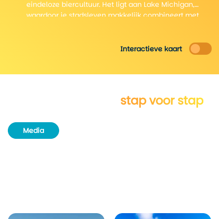
eindeloze biercultuur. Het ligt aan Lake Michigan,
waardoor je stadsleven makkelijk combineert met
water, stranden en parken.
Interactieve kaart
Verken Wisconsin
stap voor stap
Media
Routeboek
Achtergrondinformatie
Unieke plekjes
Natuur & wildlife
Steden
Aangrenzende staten