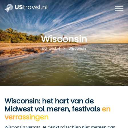
Wisconsin
Wisconsin
ustravel.nl
Wisconsin: het hart van de
Midwest vol meren, festivals
en
verrassingen
Wisconsin verrast. Je denkt misschien niet meteen aan