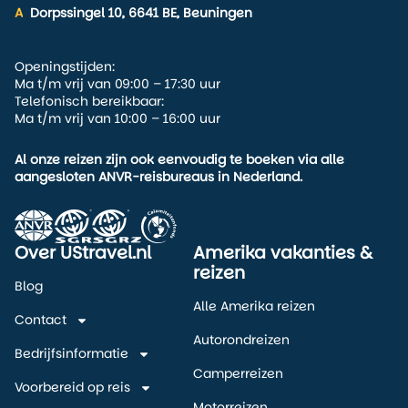
A
Dorpssingel 10, 6641 BE, Beuningen
samen te stellen die past bij
jouw voorkeuren en de tijd
van het jaar waarin je reist.
Openingstijden:
Ma t/m vrij van 09:00 – 17:30 uur
Telefonisch bereikbaar:
Ma t/m vrij van 10:00 – 16:00 uur
Al onze reizen zijn ook eenvoudig te boeken via alle
aangesloten ANVR-reisbureaus in Nederland.
Over UStravel.nl
Amerika vakanties &
reizen
Blog
Alle Amerika reizen
Contact
Autorondreizen
Bedrijfsinformatie
Camperreizen
Voorbereid op reis
Motorreizen