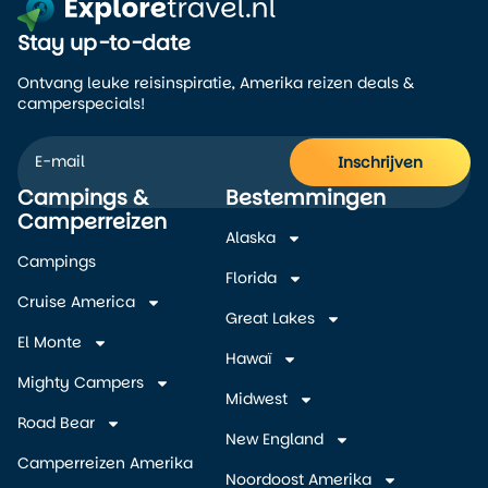
Stay up-to-date
Ontvang leuke reisinspiratie, Amerika reizen deals &
camperspecials!
Inschrijven
Campings &
Bestemmingen
Alternative:
Camperreizen
Alaska
Campings
Florida
Cruise America
Great Lakes
El Monte
Hawaï
Mighty Campers
Midwest
Road Bear
New England
Camperreizen Amerika
Noordoost Amerika