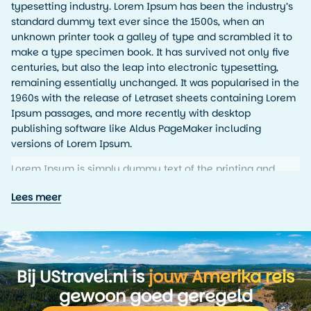
typesetting industry. Lorem Ipsum has been the industry’s
standard dummy text ever since the 1500s, when an
unknown printer took a galley of type and scrambled it to
make a type specimen book. It has survived not only five
centuries, but also the leap into electronic typesetting,
remaining essentially unchanged. It was popularised in the
1960s with the release of Letraset sheets containing Lorem
Ipsum passages, and more recently with desktop
publishing software like Aldus PageMaker including
versions of Lorem Ipsum.
Lorem Ipsum is simply dummy text of the printing and
typesetting industry. Lorem Ipsum has been the industry’s
Lees meer
standard dummy text ever since the 1500s, when an
unknown printer took a galley of type and scrambled it to
make a type specimen book. It has survived not only five
centuries, but also the leap into electronic typesetting,
remaining essentially unchanged. It was popularised in the
Bij UStravel.nl is
jouw Amerika reis
1960s with the release of Letraset sheets containing Lorem
Ipsum passages, and more recently with desktop
gewoon goed geregeld
publishing software like Aldus PageMaker including