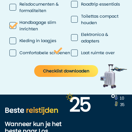
Reisdocumenten &
Roadtrip essentials
formaliteiten
Toilettas compact
Handbagage slim
houden
inrichten
Elektronica &
Kleding in laagjes
adapters
Comfortabele schoenen
Laat ruimte over
Checklist downloaden
25
o
10
35
Beste
reistijden
Wanneer kun je het
beste naar Los