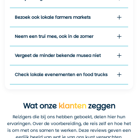
andere reizigers loopt. Toch is
de lucht meestal strakblauw
en de sfeer levendig, wat het
Bezoek ook lokale farmers markets
alsnog aantrekkelijk maakt –
zeker voor gezinnen met
Neem een trui mee, ook in de zomer
kinderen.
De wintermaanden
(december t/m februari) zijn
Vergeet de minder bekende musea niet
zachter dan je misschien
denkt. De temperatuur daalt
Check lokale evenementen en food trucks
zelden onder de
14°C
, al kan
het ’s avonds flink afkoelen.
Het voordeel? Minder drukte,
lagere hotelprijzen én uitzicht
op besneeuwde bergtoppen
Wat onze
klanten
zeggen
als je naar de nabijgelegen
San Gabriel Mountains rijdt.
Reizigers die bij ons hebben geboekt, delen hier hun
ervaringen. Over de voorbereiding, de reis zelf en hoe het
Temperatuuroverzicht per
is om met ons samen te werken. Deze reviews geven een
seizoen (gemiddeld):
eerlijk beeld van wat je van ons kunt verwachten.