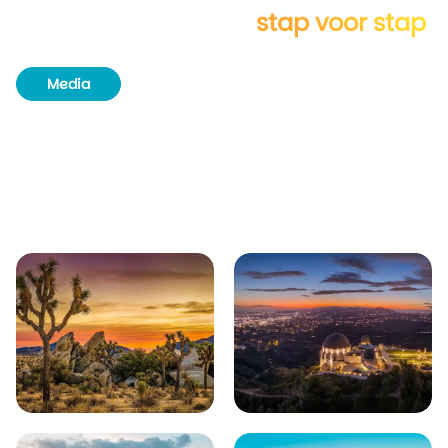
Verken Los Angeles
stap voor stap
Media
Routeboek
Achtergrondinformatie
Unieke plekjes
Natuur & wildlife
Bezienswaardigheden
Plaatsen in de buurt van Los Angeles