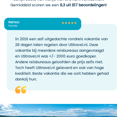
Gemiddeld scoren we een
9,3 uit 157 beoordelingen!
Lente (maart-mei):
15 –
25°C
Zomer (juni-augustus):
Remco
Florida
20 – 35°C
Herfst (september-
In 2016 een zelf uitgedachte rondreis vakantie van
november):
18 – 28°C
28 dagen laten regelen door UStravel.nl. Deze
vakantie bij meerdere reisbureaus aangevraagd
Winter (december-
en UStravel.nl was +/- 2000 euro goedkoper.
februari):
10 – 20°C
Andere reisbureaus geloofden de prijs zelfs niet.
Toch heeft UStravel.nl geleverd en ook van hoge
kwaliteit. Beste vakantie die we ooit hebben gehad
dankzij hun.