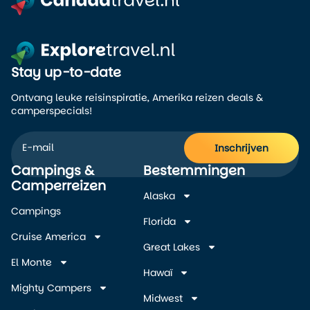
Stay up-to-date
Ontvang leuke reisinspiratie, Amerika reizen deals &
camperspecials!
Inschrijven
Campings &
Bestemmingen
Alternative:
Camperreizen
Alaska
Campings
Florida
Cruise America
Great Lakes
El Monte
Hawaï
Mighty Campers
Midwest