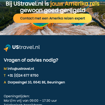
Bij UStravel.nl is
jouw Amerika reis
gewoon goed geregeld
Contact met een Amerika reizen expert
Vragen of advies nodig?
M
info@ustravel.nl
T
+31 (0)24 677 8750
A
Dorpssingel 10, 6641 BE, Beuningen
Openingstijden:
Ma t/m vrij van 09:00 – 17:30 uur
Telefonisch bereikbaar: