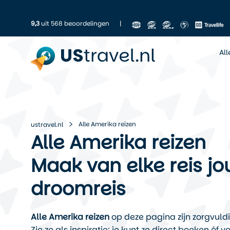
9,3
uit 568 beoordelingen
|
Al
Alle Amerika reizen
ustravel.nl
Alle Amerika reizen
Maak van elke reis jo
droomreis
Alle Amerika reizen
op deze pagina zijn zorgvuld
Zie ze als inspiratie: je kunt ze direct boeken ó