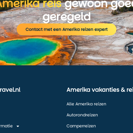
Amerika reis
gewoon goe
geregeld
Contact met een Amerika reizen expert
ravel.nl
Amerika vakanties & re
Alle Amerika reizen
Autorondreizen
ormatie
Camperreizen