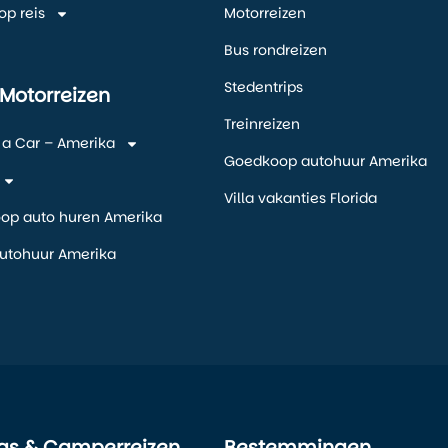
op reis
Motorreizen
Bus rondreizen
Stedentrips
 Motorreizen
Treinreizen
 a Car – Amerika
Goedkoop autohuur Amerika
Villa vakanties Florida
oop auto huren Amerika
autohuur Amerika
s & Camperreizen
Bestemmingen