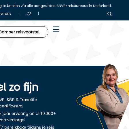
ig te boeken via alle aangesloten ANVR-reisbureaus in Nederland.
|
|
er ons
Camper reisvoorstel
l zo fijn
VR, SGR & Travelife
certificeerd
 jaar ervaring en al 10.000+
izen verzorgd
7 bereikbaar tijdens je reis