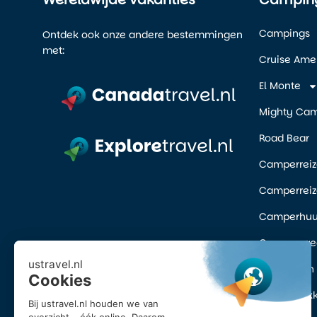
Campings
Ontdek ook onze andere bestemmingen
met:
Cruise Ame
El Monte
Mighty Ca
Road Bear
Camperreiz
Camperrei
Camperhuur
Camper we
Inschrijve
Vroegboekk