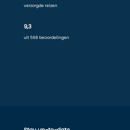
verzorgde reizen
9,3
uit 568 beoordelingen
Stay up-to-date