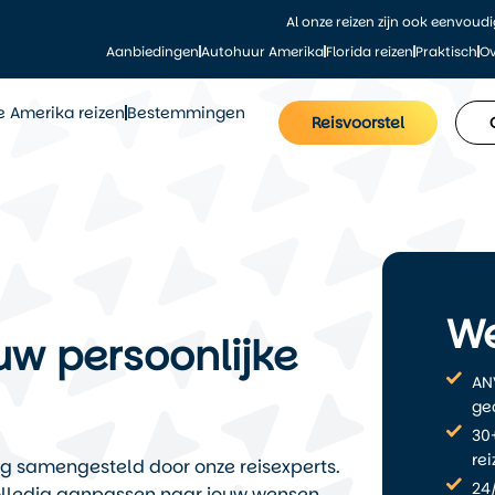
Al onze reizen zijn ook eenvoud
Aanbiedingen
Autohuur Amerika
Florida reizen
Praktisch
Ov
le Amerika reizen
Bestemmingen
Reisvoorstel
We
uw persoonlijke
AN
ge
30+
re
ig samengesteld door onze reisexperts.
24/
f volledig aanpassen naar jouw wensen.