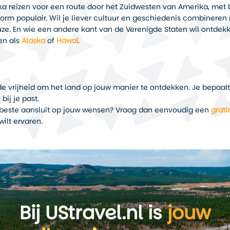
ika reizen voor een route door het Zuidwesten van Amerika, me
orm populair. Wil je liever cultuur en geschiedenis combineren 
e. En wie een andere kant van de Verenigde Staten wil ontdekk
en als
Alaska
of
Hawaï
.
 de vrijheid om het land op jouw manier te ontdekken. Je bepaal
bij je past.
et beste aansluit op jouw wensen? Vraag dan eenvoudig een
grati
wilt ervaren.
Bij UStravel.nl is
jouw