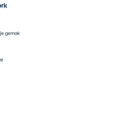
ork
 je gemak
n!