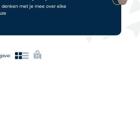
j denken met je mee over elke
uze
gave: