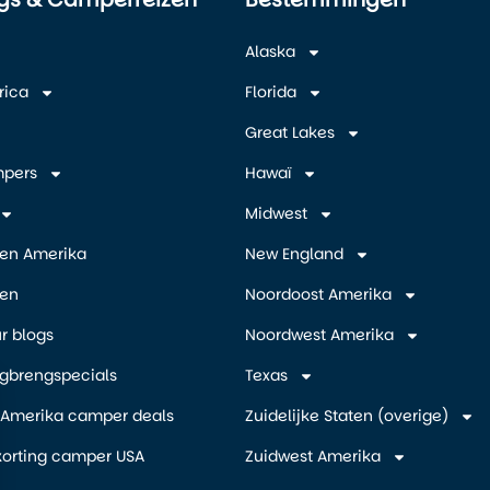
Alaska
rica
Florida
Great Lakes
mpers
Hawaï
Midwest
en Amerika
New England
zen
Noordoost Amerika
 blogs
Noordwest Amerika
gbrengspecials
Texas
n Amerika camper deals
Zuidelijke Staten (overige)
orting camper USA
Zuidwest Amerika