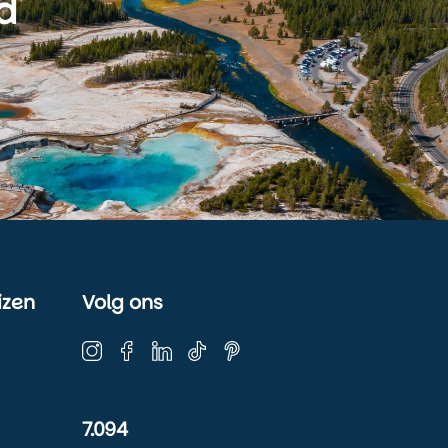
d
izen
Volg ons
7.094