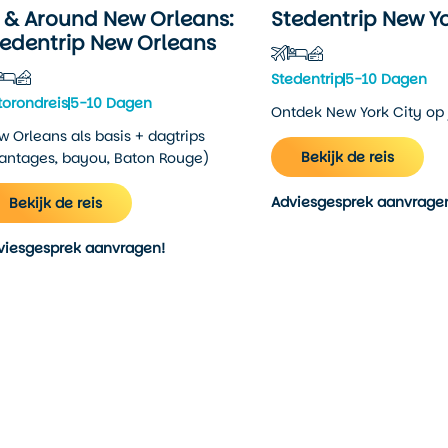
n & Around New Orleans:
Stedentrip New Y
tedentrip New Orleans
Stedentrip
5-10 Dagen
torondreis
5-10 Dagen
Ontdek New York City op
w Orleans als basis + dagtrips
Bekijk de reis
lantages, bayou, Baton Rouge)
Adviesgesprek aanvrage
Bekijk de reis
viesgesprek aanvragen!