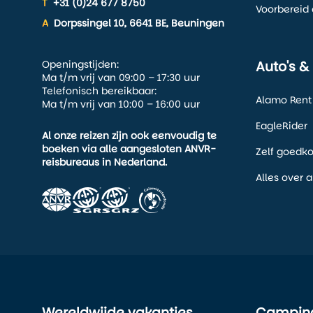
T
+31 (0)24 677 8750
Voorbereid 
A
Dorpssingel 10, 6641 BE, Beuningen
Openingstijden:
Auto's &
Ma t/m vrij van 09:00 – 17:30 uur
Telefonisch bereikbaar:
Alamo Rent
Ma t/m vrij van 10:00 – 16:00 uur
EagleRider
Al onze reizen zijn ook eenvoudig te
boeken via alle aangesloten ANVR-
Zelf goedk
reisbureaus in Nederland.
Alles over 
Wereldwijde vakanties
Camping