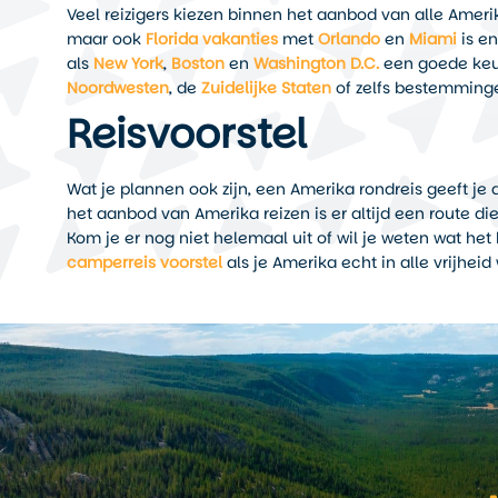
Veel reizigers kiezen binnen het aanbod van alle Amer
maar ook
Florida vakanties
met
Orlando
en
Miami
is en
als
New York
,
Boston
en
Washington D.C.
een goede keuz
Noordwesten
, de
Zuidelijke Staten
of zelfs bestemming
Reisvoorstel
Wat je plannen ook zijn, een Amerika rondreis geeft je
het aanbod van Amerika reizen is er altijd een route die 
Kom je er nog niet helemaal uit of wil je weten wat h
camperreis voorstel
als je Amerika echt in alle vrijheid 