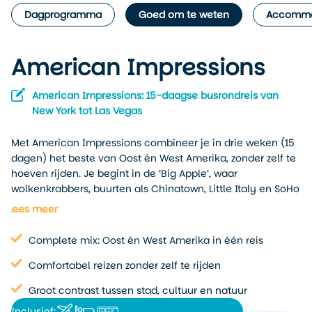
Dagprogramma
Goed om te weten
Accommo
American Impressions
American Impressions: 15-daagse busrondreis van
New York tot Las Vegas
Met American Impressions combineer je in drie weken (15
dagen) het beste van Oost én West Amerika, zonder zelf te
hoeven rijden. Je begint in de ‘Big Apple’, waar
wolkenkrabbers, buurten als Chinatown, Little Italy en SoHo
en het gevoel van een enorme wereldstad op je wachten.
Lees meer
Daarna reis je noordwaarts richting
Boston
en verder naar
de watervallen van
Niagara Falls
, met onderweg
Complete mix: Oost én West Amerika in één reis
schilderachtige landschappen en een vleugje rust in de
regio van de Finger Lakes.
Comfortabel reizen zonder zelf te rijden
Groot contrast tussen stad, cultuur en natuur
Vervolgens ontdek je het vlakke boerenland van
Pennsylvania, met een stop in het rustige gebied van de
Inclusief: