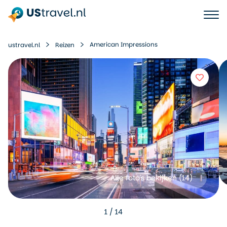
American Impressions
ustravel.nl
Reizen
Alle foto's bekijken (
14
)
1
/
14