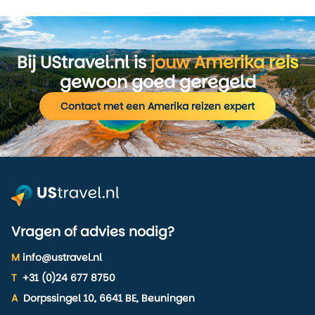
Bij UStravel.nl is
jouw Amerika reis
gewoon goed geregeld
Contact met een Amerika reizen expert
Vragen of advies nodig?
M
info@ustravel.nl
T
+31 (0)24 677 8750
A
Dorpssingel 10, 6641 BE, Beuningen