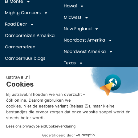
El Monte
Hawaï
Mighty Campers
Midwest
Road Bear
New England
Camperreizen Amerika
Noordoost Amerika
Camperreizen
Noordwest Amerika
Camperhuur blogs
Texas
Camper wegbrengspecials
Zuidelijke Staten
(overige)
Inschrijven Amerika
camper deals
Zuidwest Amerika
Vroegboekkorting camper
USA
Reisvoorstel Camperreis
Amerika