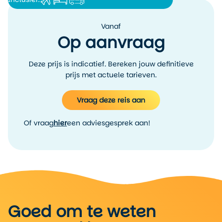
Amish, een stevige tegenhanger van de stadsdrukte. Dan
gaat het naar de hoofdstad Washington D.C., met haar
Vanaf
monumenten, musea en regeringsgebouwen.
Op aanvraag
Na dit oostelijke stuk vlieg je, in comfort geregeld door de
reisleiding, naar het westen. Daar wacht de Pacifische kust:
Deze prijs is indicatief. Bereken jouw definitieve
San Francisco met zijn kabeltrams, steile straten en
prijs met actuele tarieven.
culturele mengeling, de ruige kust van Monterey met de
17-Mile Drive, en later de indrukwekkende natuur van
Vraag deze reis aan
Yosemite National Park en de uitgedroogde landschappen
van Death Valley National Park. De reis eindigt in Las Vegas,
een compleet andere wereld van lampjes, casinoshows en
Of vraag
hier
een adviesgesprek aan!
neon aan de rand van de woestijn.
Deze reis is ideaal wanneer je veel wilt zien van de USA in
relatief korte tijd, graag comfortabel reist én houdt van
afwisseling: van stedelijke energie tot kalme natuur, van
historische plekken tot moderne metropolen. Koffer in de
bus, rugleuning achterover en laat Amerika je verrassen.
Goed om te weten