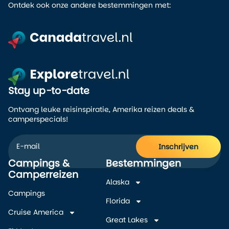
Ontdek ook onze andere bestemmingen met:
Stay up-to-date
Ontvang leuke reisinspiratie, Amerika reizen deals &
camperspecials!
Inschrijven
Campings &
Bestemmingen
Alternative:
Camperreizen
Alaska
Campings
Florida
Cruise America
Great Lakes