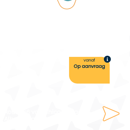
vanaf
Op aanvraag
Route 66 van Chicago naar
Albuquerque
8 dagen