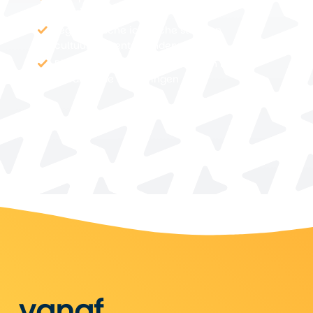
de originele Route 66
Legendarische iconische stops en
cultuurelementen onderweg
Rit over acht Amerikaanse staten met
gevarieerde omgevingen
2
vanaf