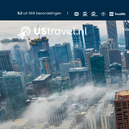
9,3
uit 568 beoordelingen
|
Al