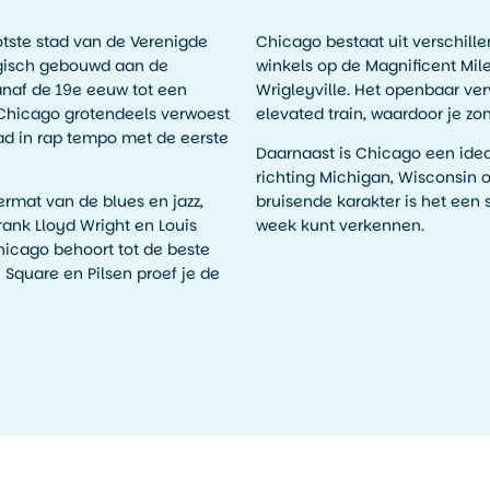
otste stad van de Verenigde
Chicago bestaat uit verschill
tegisch gebouwd aan de
winkels op de Magnificent Mil
anaf de 19e eeuw tot een
Wrigleyville. Het openbaar ver
 Chicago grotendeels verwoest
elevated train, waardoor je zo
ad in rap tempo met de eerste
Daarnaast is Chicago een ideal
richting Michigan, Wisconsin o
rmat van de blues en jazz,
bruisende karakter is het een 
rank Lloyd Wright en Louis
week kunt verkennen.
 Chicago behoort tot de beste
Square en Pilsen proef je de