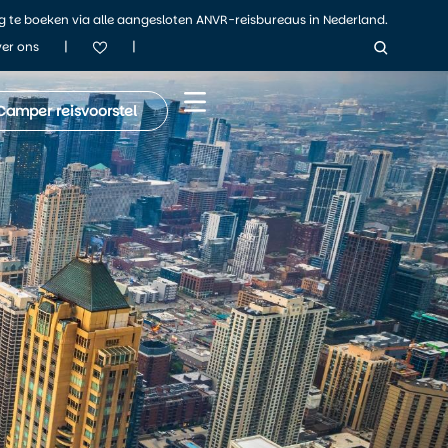
ig te boeken via alle aangesloten ANVR-reisbureaus in Nederland.
|
|
er ons
Camper reisvoorstel