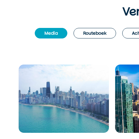
Ve
Media
Routeboek
Ach