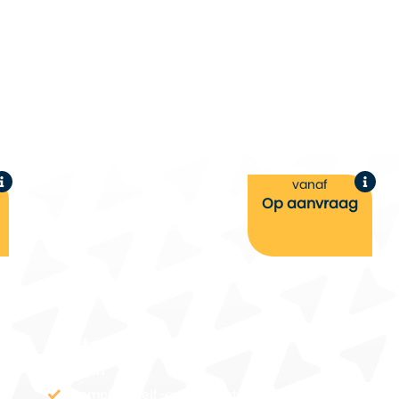
vanaf
Op aanvraag
Route 66
15 dagen
Complete self-guided motorervaring over