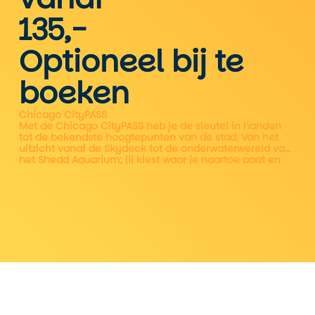
135,-
Optioneel bij te
boeken
Chicago CityPASS
Met de Chicago CityPASS heb je de sleutel in handen
tot de bekendste hoogtepunten van de stad. Van het
uitzicht vanaf de Skydeck tot de onderwaterwereld van
het Shedd Aquarium; jij kiest waar je naartoe gaat en
wanneer. En het mooiste is: je bespaart tijd, geld én
wachtrijen.