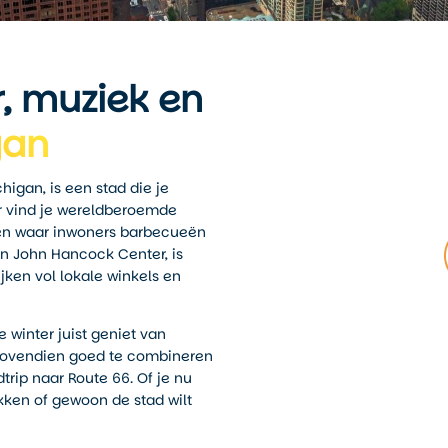
, muziek en
gan
igan, is een stad die je
er vind je wereldberoemde
rken waar inwoners barbecueën
en John Hancock Center, is
en vol lokale winkels en
e winter juist geniet van
 bovendien goed te combineren
trip naar Route 66. Of je nu
ekken of gewoon de stad wilt