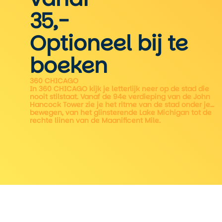
35,-
Optioneel bij te
boeken
360 CHICAGO
In 360 CHICAGO kijk je letterlijk neer op de stad die
nooit stilstaat. Vanaf de 94e verdieping van de John
Hancock Tower zie je het ritme van de stad onder je
bewegen, van het glinsterende Lake Michigan tot de
rechte lijnen van de Magnificent Mile.