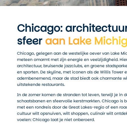
Chicago: architectuur
sfeer
aan Lake Michi
Chicago, gelegen aan de westelijke oever van Lake Mich
meteen omarmt met zijn energie en veelzijdigheid. Hi
architectuur, bruisende jazzclubs, en groene stadspa
en sporten. De skyline, met iconen als de Willis Tower 
adembenemend, maar de stad biedt ook charmante wijk
uitstekende restaurants.
In de zomer komen de stranden tot leven, terwijl je in d
schaatsbanen en sfeervolle kerstmarkten. Chicago is
met een rondreis door de Great Lakes-regio of een road
cultuur wilt opsnuiven, wilt shoppen, culinair wilt ontd
voelen: Chicago laat je niet onberoerd.