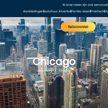
Al onze reizen zijn ook eenvoud
Aanbiedingen
Autohuur Amerika
Florida reizen
Praktisch
Ov
le Amerika reizen
Bestemmingen
Reisvoorstel
Chicago
Chicago
ustravel.nl