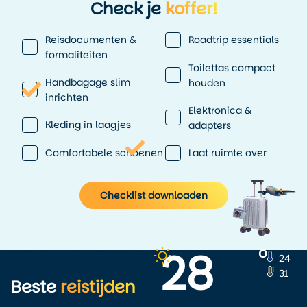
Check je
koffer!
Reisdocumenten &
Roadtrip essentials
formaliteiten
Toilettas compact
Handbagage slim
houden
inrichten
Elektronica &
Kleding in laagjes
adapters
Comfortabele schoenen
Laat ruimte over
Checklist downloaden
28
o
24
31
Beste
reistijden