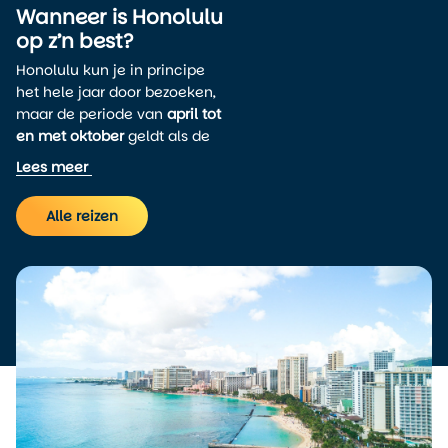
Wanneer is Honolulu
op z’n best?
Honolulu kun je in principe
het hele jaar door bezoeken,
maar de periode van
april tot
en met oktober
geldt als de
meest aantrekkelijke tijd om
Lees meer
deze Hawaiiaanse stad te
ontdekken. In deze maanden
Alle reizen
profiteer je van stabiel,
zonnig weer met weinig
regen. De temperaturen
liggen gemiddeld tussen
24°C en 31°C
, waarbij de
minimumtemperatuur
meestal niet onder de 20°C
duikt. Dat betekent dat je
vrijwel altijd met korte broek
en slippers vooruit kunt.