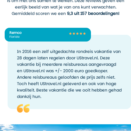
is om met ons samen te werken. Deze reviews geven een
Zo kun je zelf kiezen welke
eerlijk beeld van wat je van ons kunt verwachten.
sfeer je zoekt: volop zon en
Gemiddeld scoren we een
9,3 uit 157 beoordelingen!
strandleven, of juist een wat
rustigere stad met
spectaculaire golven.
Remco
Florida
In 2016 een zelf uitgedachte rondreis vakantie van
28 dagen laten regelen door UStravel.nl. Deze
vakantie bij meerdere reisbureaus aangevraagd
en UStravel.nl was +/- 2000 euro goedkoper.
Andere reisbureaus geloofden de prijs zelfs niet.
Toch heeft UStravel.nl geleverd en ook van hoge
kwaliteit. Beste vakantie die we ooit hebben gehad
dankzij hun.