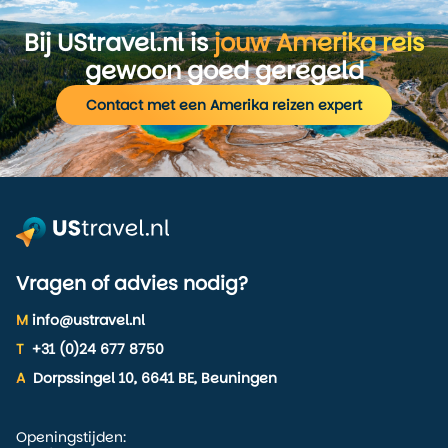
Bij UStravel.nl is
jouw Amerika reis
gewoon goed geregeld
Contact met een Amerika reizen expert
Vragen of advies nodig?
M
info@ustravel.nl
T
+31 (0)24 677 8750
A
Dorpssingel 10, 6641 BE, Beuningen
Openingstijden: