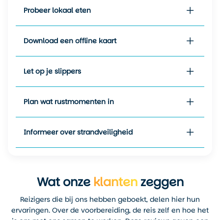
kan zijn. Buiten deze
Probeer lokaal eten
piekperiodes ervaar je de
stad net wat relaxter en zijn
accommodaties soms
Download een offline kaart
goedkoper.
Kort samengevat:
Let op je slippers
april t/m oktober
→
zonnig, droog, 24–31°C
Plan wat rustmomenten in
november t/m maart
→
mild, iets meer regen,
Informeer over strandveiligheid
23–27°C
hoge golven
in de
winter → top voor
surfers
Wat onze
klanten
zeggen
minder drukte
buiten
Reizigers die bij ons hebben geboekt, delen hier hun
schoolvakanties
ervaringen. Over de voorbereiding, de reis zelf en hoe het