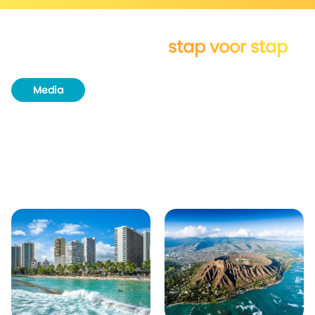
Verken Honolulu
stap voor stap
Media
Routeboek
Unieke plekjes
Natuur & wildlife
Bezienswaardigheden
Plaatsen in de buurt van Honolulu