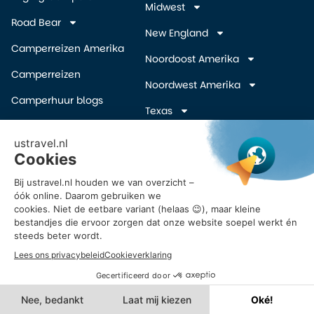
Midwest
Road Bear
New England
Camperreizen Amerika
Noordoost Amerika
Camperreizen
Noordwest Amerika
Camperhuur blogs
Texas
Camper wegbrengspecials
Zuidelijke Staten
(overige)
Inschrijven Amerika
camper deals
Zuidwest Amerika
Vroegboekkorting camper
USA
Reisvoorstel Camperreis
Amerika
© 2026 UStravel.nl – Alle rechten voorbehouden.
Powered by Ros Web