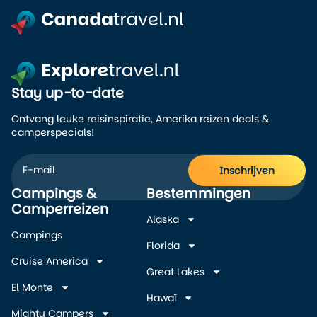
Stay up-to-date
Ontvang leuke reisinspiratie, Amerika reizen deals &
camperspecials!
Inschrijven
Campings &
Bestemmingen
Alternative:
Camperreizen
Alaska
Campings
Florida
Cruise America
Great Lakes
El Monte
Hawaï
Mighty Campers