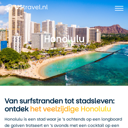
Honolulu
Honolulu
ustravel.nl
Van surfstranden tot stadsleven:
ontdek
het veelzijdige Honolulu
Honolulu is een stad waar je ’s ochtends op een longboard
de golven trotseert en ’s avonds met een cocktail op een