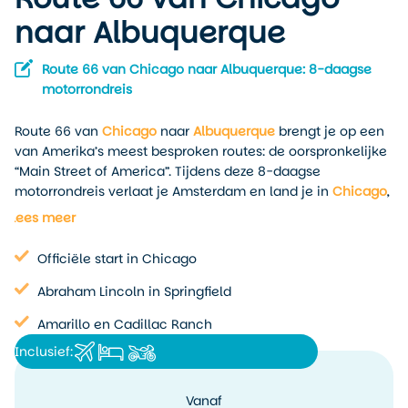
naar Albuquerque
Route 66 van Chicago naar Albuquerque: 8-daagse
motorrondreis
Route 66 van
Chicago
naar
Albuquerque
brengt je op een
van Amerika’s meest besproken routes: de oorspronkelijke
“Main Street of America”. Tijdens deze 8-daagse
motorrondreis verlaat je Amsterdam en land je in
Chicago
,
waar de reis op de Route 66 officieel begint. Je rijdt door
Lees meer
het stedelijke landschap van Chicago met zijn mix van
historische gebouwen en moderne wolkenkrabbers, om
Officiële start in Chicago
vervolgens de grote vlakten van Illinois in te trekken.
Onderweg maak je stops bij klassieke diners, neonborden
Abraham Lincoln in Springfield
en kleine steden waar de tijd zichtbaar langzamer ging.
Amarillo en Cadillac Ranch
In Springfield duik je in de geschiedenis van Abraham
Inclusief:
Lincoln, terwijl je buiten de stad het echte Route-66-
gevoel krijgt met lange rechte wegen en oude
Vanaf
benzinepompen. Via Rolla en Tulsa steek je Oklahoma