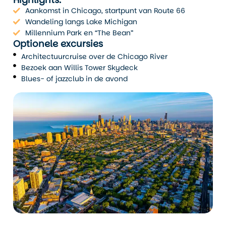
Aankomst in Chicago, startpunt van Route 66
Chicago is een logische en sterke start van deze
Wandeling langs Lake Michigan
motorrondreis. Het is overzichtelijk, maar tegelijk groots.
Millennium Park en “The Bean”
Langs Lake Michigan wandel je tussen hardlopers en
Optionele excursies
fietsers, met uitzicht op de skyline die bekendstaat om
Architectuurcruise over de Chicago River
t
haar strakke lijnen en historische wolkenkrabbers. Loop
Bezoek aan Willis Tower Skydeck
richting Grant Park en Millennium Park, waar “The Bean”
Blues- of jazzclub in de avond
een vaste stop is. Niet omdat het moet, maar omdat het
een goed beeld geeft van hoe Chicago zichzelf
e
presenteert: modern, toegankelijk en een tikkeltje
eigenwijs.
In de Loop vind je het officiële startpunt van Route 66.
Het bord is eenvoudig, maar juist daardoor betekenisvol.
Morgen begint het rijden, maar vandaag weet je al waar
deze reis om draait: onderweg zijn. Sluit de dag af in een
lokaal restaurant of bar. In Chicago krijg je zonder
moeite een stevige maaltijd geserveerd, precies wat je
nodig hebt na een lange reisdag.