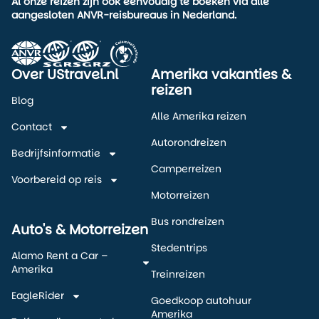
Al onze reizen zijn ook eenvoudig te boeken via alle
aangesloten ANVR-reisbureaus in Nederland.
Over UStravel.nl
Amerika vakanties &
reizen
Blog
Alle Amerika reizen
Contact
Autorondreizen
Bedrijfsinformatie
Camperreizen
Voorbereid op reis
Motorreizen
Bus rondreizen
Auto's & Motorreizen
Stedentrips
Alamo Rent a Car –
Amerika
Treinreizen
EagleRider
Goedkoop autohuur
Amerika