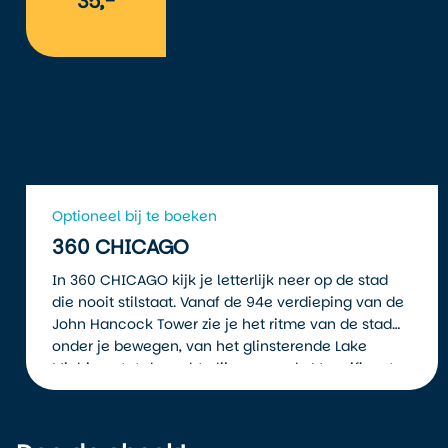
35,-
Optioneel bij te boeken
360 CHICAGO
In 360 CHICAGO kijk je letterlijk neer op de stad
die nooit stilstaat. Vanaf de 94e verdieping van de
John Hancock Tower zie je het ritme van de stad
onder je bewegen, van het glinsterende Lake
Michigan tot de rechte lijnen van de Magnificent
Mile.