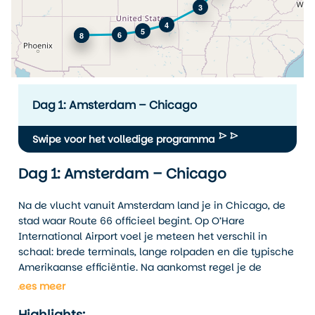
3
4
5
6
7
8
Leaflet
|
© OpenStreetMap
Dag 1: Amsterdam – Chicago
Swipe voor het volledige programma
Dag 1: Amsterdam – Chicago
Na de vlucht vanuit Amsterdam land je in Chicago, de
stad waar Route 66 officieel begint. Op O’Hare
International Airport voel je meteen het verschil in
schaal: brede terminals, lange rolpaden en die typische
Amerikaanse efficiëntie. Na aankomst regel je de
formaliteiten en word je naar je hotel gebracht.
Lees meer
L
Vandaag staat vooral in het teken van acclimatiseren
Highlights:
en de eerste kennismaking met de stad.