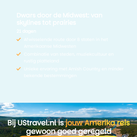
Dwars door de Midwest: van
skylines tot prairies
21 dagen
Afwisselende route door 8 staten in het
Amerikaanse Midwesten
Combinatie van steden, muziekcultuur en
rustig platteland
Unieke ervaring met Amish Country en minder
bekende bestemmingen
Bij UStravel.nl is
jouw Amerika reis
gewoon goed geregeld