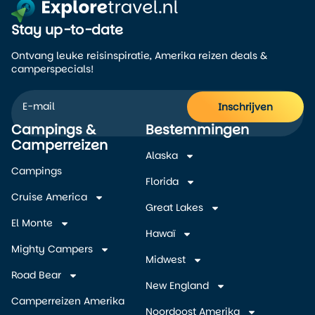
Stay up-to-date
Ontvang leuke reisinspiratie, Amerika reizen deals &
camperspecials!
Inschrijven
Campings &
Bestemmingen
Alternative:
Camperreizen
Alaska
Campings
Florida
Cruise America
Great Lakes
El Monte
Hawaï
Mighty Campers
Midwest
Road Bear
New England
Camperreizen Amerika
Noordoost Amerika