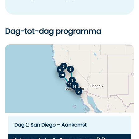
Dag-tot-dag programma
+
−
6
4
5
7
8
9
10
3
11
12
13
14
15
16
1
2
Leaflet
|
© OpenStreetMap
Dag 1: San Diego – Aankomst