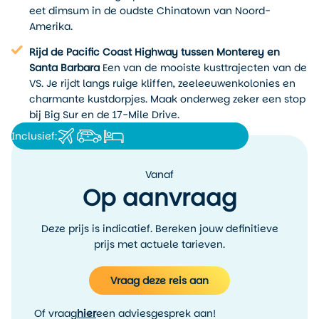
Barbara en uiteindelijk Los Angeles als afsluiter.
eet dimsum in de oudste Chinatown van Noord-
Amerika.
Wat deze reis bijzonder maakt? Het afwisselende tempo,
de combinatie van natuur en steden en de ruimte voor
Rijd de Pacific Coast Highway tussen Monterey en
eigen invulling. Je hebt de vrijheid om onderweg te
Santa Barbara
Een van de mooiste kusttrajecten van de
stoppen waar jij wilt of je nu verse kersen koopt bij een
VS. Je rijdt langs ruige kliffen, zeeleeuwenkolonies en
stalletje langs de weg of een kleine hike maakt bij Big Sur.
charmante kustdorpjes. Maak onderweg zeker een stop
bij Big Sur en de 17-Mile Drive.
Nieuwsgierig geworden? Bekijk hieronder de route en
vraag direct een reisvoorstel aan, wij stemmen alles af op
Inclusief:
jouw wensen.
Vanaf
Op aanvraag
Deze prijs is indicatief. Bereken jouw definitieve
prijs met actuele tarieven.
Vraag deze reis aan
Of vraag
hier
een adviesgesprek aan!