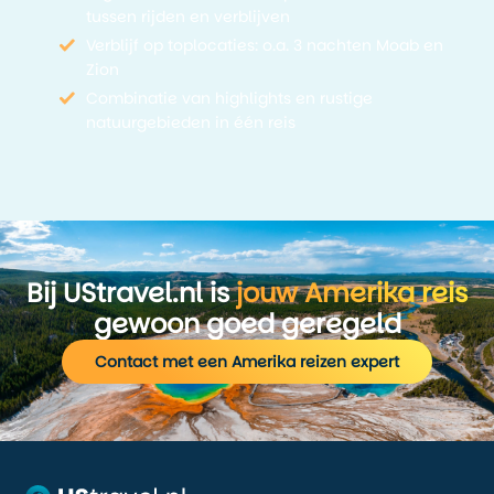
tussen rijden en verblijven
Verblijf op toplocaties: o.a. 3 nachten Moab en
Zion
Combinatie van highlights en rustige
natuurgebieden in één reis
Bij UStravel.nl is
jouw Amerika reis
gewoon goed geregeld
Contact met een Amerika reizen expert