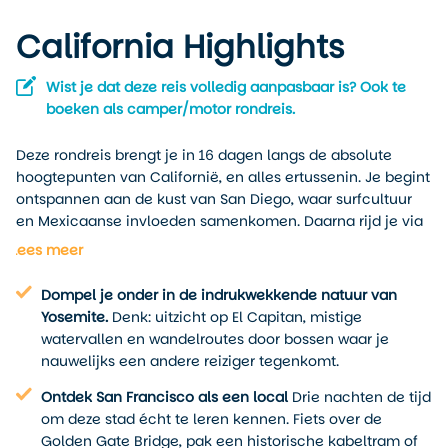
California Highlights
Wist je dat deze reis volledig aanpasbaar is? Ook te
boeken als camper/motor rondreis.
Deze rondreis brengt je in 16 dagen langs de absolute
hoogtepunten van Californië, en alles ertussenin. Je begint
ontspannen aan de kust van San Diego, waar surfcultuur
en Mexicaanse invloeden samenkomen. Daarna rijd je via
de droge binnenlanden naar het groene hart van de Sierra
Lees meer
Nevada: Yosemite National Park. Wandel over granieten
rotsplateaus, kijk uit over valleien vol watervallen en spot
Dompel je onder in de indrukwekkende natuur van
met een beetje geluk een zwarte beer op afstand.
Yosemite.
Denk: uitzicht op El Capitan, mistige
watervallen en wandelroutes door bossen waar je
Na een overnachting in Sacramento volgt het stedelijke
nauwelijks een andere reiziger tegenkomt.
hoogtepunt: drie nachten in San Francisco. Hier kun je
verdwalen in wijken vol karakter, fietsen over de Golden
Ontdek San Francisco als een local
Drie nachten de tijd
Gate Bridge en verse vis eten aan Fisherman’s Wharf. Via
om deze stad écht te leren kennen. Fiets over de
de kustroute reis je verder zuidwaarts met Monterey, Santa
Golden Gate Bridge, pak een historische kabeltram of