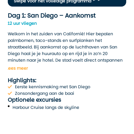
Swipe voor het volledige programma
r
Dag 1: San Diego – Aankomst
12 uur vliegen
Welkom in het zuiden van Californië! Hier bepalen
palmbomen, taco-stands en surfplanken het
straatbeeld. Bij aankomst op de luchthaven van San
.
Diego haal je je huurauto op en rijd je in zo’n 20
r
minuten naar je hotel. De stad voelt direct ontspannen
L
aan, je merkt het aan de relaxte sfeer op straat en het
Lees meer
zachte, warme klimaat.
Highlights:
Je hebt vandaag, afhankelijk van je aankomsttijd, al de
Eerste kennismaking met San Diego
kans om een eerste indruk op te doen. Maak een korte
Zonsondergang aan de baai
wandeling langs het water bij Seaport Village of rijd naar
Optionele excursies
het sfeervolle Old Town waar je tussen adobe-
Harbour Cruise langs de skyline
gebouwen en kleine musea een eerste Mexicaanse
maaltijd scoort.
San Diego is groot maar voelt nergens gehaast. Van