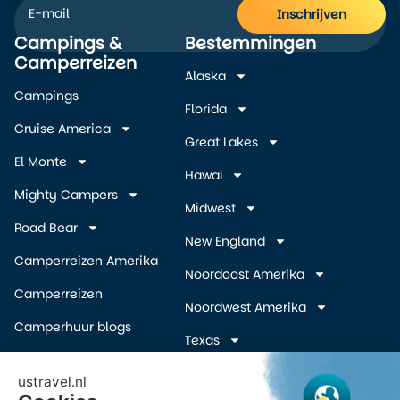
Inschrijven
Campings &
Bestemmingen
Alternative:
Camperreizen
Alaska
Campings
Florida
Cruise America
Great Lakes
El Monte
Hawaï
Mighty Campers
Midwest
Road Bear
New England
Camperreizen Amerika
Noordoost Amerika
Camperreizen
Noordwest Amerika
Camperhuur blogs
Texas
Camper wegbrengspecials
Zuidelijke Staten
(overige)
Inschrijven Amerika