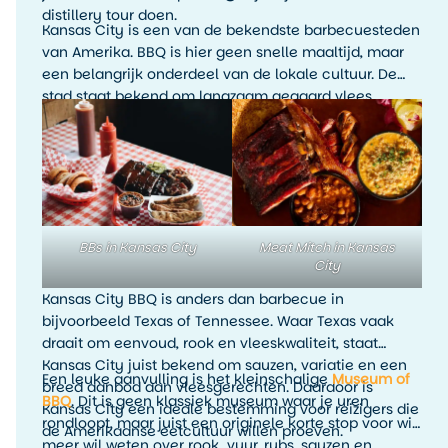
distillery tour doen.
Kansas City is een van de bekendste barbecuesteden
van Amerika. BBQ is hier geen snelle maaltijd, maar
een belangrijk onderdeel van de lokale cultuur. De
stad staat bekend om langzaam gegaard vlees,
rokerige smaken, rijke sauzen en veel variatie. Denk
aan ribs, brisket, pulled pork, burnt ends en
rijkgevulde barbecueplates.
BBs in Kansas City
Meat Mitch in Kansas
City
Kansas City BBQ is anders dan barbecue in
bijvoorbeeld Texas of Tennessee. Waar Texas vaak
draait om eenvoud, rook en vleeskwaliteit, staat
Kansas City juist bekend om sauzen, variatie en een
Een leuke aanvulling is het kleinschalige
Museum of
breed aanbod aan vleesgerechten. Daardoor is
BBQ
. Dit is geen klassiek museum waar je uren
Kansas City een ideale bestemming voor reizigers die
rondloopt, maar juist een originele korte stop voor wie
de Amerikaanse eetcultuur willen proeven.
meer wil weten over rook, vuur, rubs, sauzen en