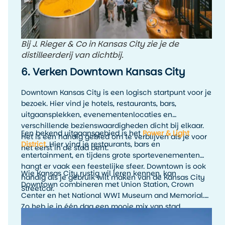
Bij J. Rieger & Co in Kansas City zie je de
distilleerderij van dichtbij.
6. Verken Downtown Kansas City
Downtown Kansas City is een logisch startpunt voor je
bezoek. Hier vind je hotels, restaurants, bars,
uitgaansplekken, evenementenlocaties en
verschillende bezienswaardigheden dicht bij elkaar.
Een bekend uitgaansgebied is het
Power & Light
Het is een handig gebied om te verblijven als je voor
District
. Hier vind je restaurants, bars en
het eerst in de stad bent.
entertainment, en tijdens grote sportevenementen
hangt er vaak een feestelijke sfeer. Downtown is ook
Wie Kansas City rustig wil leren kennen, kan
handig als je gebruik wilt maken van de Kansas City
Downtown combineren met Union Station, Crown
Streetcar.
Center en het National WWI Museum and Memorial.
Zo heb je in één dag een mooie mix van stad,
geschiedenis en uitzicht.