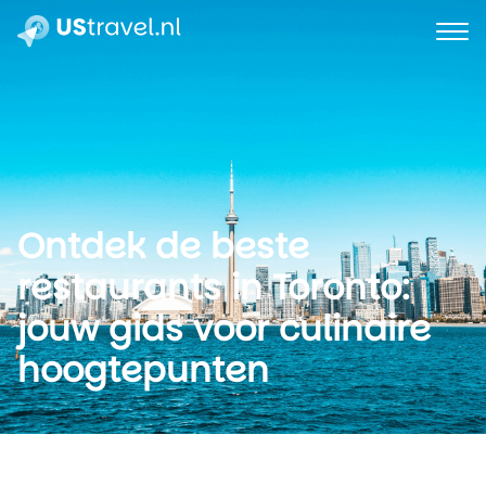
Ontdek de beste
restaurants in Toronto:
jouw gids voor culinaire
hoogtepunten