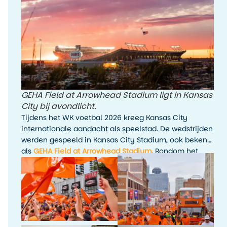
GEHA Field at Arrowhead Stadium ligt in Kansas
City bij avondlicht.
Tijdens het WK voetbal 2026 kreeg Kansas City
internationale aandacht als speelstad. De wedstrijden
werden gespeeld in Kansas City Stadium, ook bekend
als
GEHA Field at Arrowhead Stadium
. Rondom het
toernooi waren er fanactiviteiten, kijkfeesten en
evenementen in de stad.