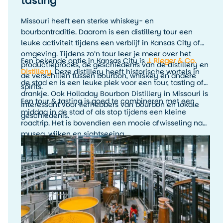
tasting
Missouri heeft een sterke whiskey- en
bourbontraditie. Daarom is een distillery tour een
leuke activiteit tijdens een verblijf in Kansas City of
omgeving. Tijdens zo’n tour leer je meer over het
Een bekende optie in Kansas City is
J. Rieger & Co.
productieproces, de geschiedenis van de distillery en
Distillery
. Deze distillery heeft historische wortels in
de verschillen tussen bourbon, whiskey en andere
de stad en is een leuke plek voor een tour, tasting of
spirits.
drankje. Ook Holladay Bourbon Distillery in Missouri is
Een tour & tasting is goed te combineren met een
interessant voor liefhebbers van bourbon en lokale
middag in de stad of als stop tijdens een kleine
geschiedenis.
roadtrip. Het is bovendien een mooie afwisseling na
musea, wijken en sightseeing.