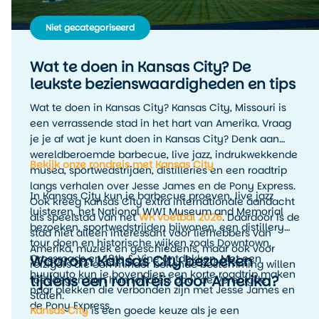
Niet gecategoriseerd
Wat te doen in Kansas City? De
leukste bezienswaardigheden en tips
Wat te doen in Kansas City? Kansas City, Missouri is
een verrassende stad in het hart van Amerika. Vraag
je je af wat je kunt doen in Kansas City? Denk aan
wereldberoemde barbecue, live jazz, indrukwekkende
Bekijk onze rondreis met Kansas City
musea, sportwedstrijden, distilleries en een roadtrip
langs verhalen over Jesse James en de Pony Express.
In Kansas City kun je barbecue proeven, live jazz
Ook kreeg Kansas City extra internationale aandacht
luisteren, het National WWI Museum and Memorial
als speelstad van het
WK voetbal 2026
. Daardoor is de
bezoeken, sportwedstrijden bijwonen, een distillery
stad niet alleen interessant voor liefhebbers van
tour doen en historische wijken zoals Downtown,
Amerika, muziek en geschiedenis, maar ook voor
Waarom Kansas City bezoeken
Crossroads en 18th & Vine ontdekken. Met een
reizigers die een minder bekende bestemming willen
huurauto kun je bovendien een korte roadtrip maken
tijdens een rondreis door Amerika?
toevoegen aan hun rondreis door de Verenigde
naar plekken die verbonden zijn met Jesse James en
Staten.
de Pony Express.
Kansas City
is een goede keuze als je een