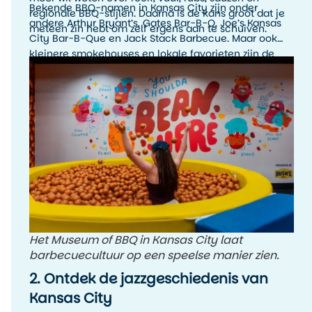
Bekende BBQ-namen in Kansas City zijn onder
regionale BBQ-stijlen. Daarna is de kans groot dat je
andere Arthur Bryant’s, Gates Bar-B-Q, Joe’s Kansas
meteen zin hebt om zelf ergens aan te schuiven.
City Bar-B-Que en Jack Stack Barbecue. Maar ook
kleinere smokehouses en lokale favorieten zijn de
moeite waard. Het leukste is om tijdens je verblijf
meerdere BBQ-stops te proberen en zelf te ontdekken
welke stijl jouw favoriet is.
Het Museum of BBQ in Kansas City laat
barbecuecultuur op een speelse manier zien.
2. Ontdek de jazzgeschiedenis van
Kansas City