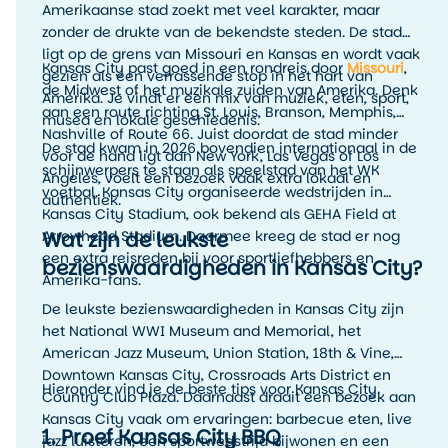
Amerikaanse stad zoekt met veel karakter, maar
zonder de drukte van de bekendste steden. De stad
ligt op de grens van Missouri en Kansas en wordt vaak
Kansas City past goed in een rondreis door
Missouri
,
gezien als een verrassende stop in het hart van
de Midwest of het muzikale zuiden van Amerika. Denk
Amerika. Je vindt er een mix van muziek, eten, sport,
aan een route richting St. Louis, Branson, Memphis,
musea en lokale geschiedenis.
Nashville of Route 66. Juist doordat de stad minder
De stad kwam in 2026 bovendien internationaal in de
voor de hand ligt dan New York, Las Vegas of Los
schijnwerpers te staan als speelstad van het WK
Angeles, voelt een bezoek vaak extra lokaal en
voetbal. Kansas City organiseerde wedstrijden in
authentiek.
Kansas City Stadium, ook bekend als GEHA Field at
Wat zijn de leukste
Arrowhead Stadium. Daarmee kreeg de stad er nog
een extra reisreden bij voor sportliefhebbers en
bezienswaardigheden in Kansas City?
Amerika-fans.
De leukste bezienswaardigheden in Kansas City zijn
het National WWI Museum and Memorial, het
American Jazz Museum, Union Station, 18th & Vine,
Downtown Kansas City, Crossroads Arts District en
Hieronder vind je de beste tips voor Kansas City.
Country Club Plaza. Daarnaast draait een bezoek aan
Kansas City vaak om ervaringen: barbecue eten, live
1. Proef Kansas City BBQ
jazz luisteren, een sportwedstrijd bijwonen en een