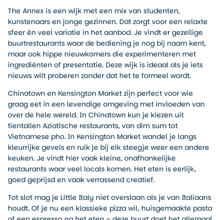
The Annex is een wijk met een mix van studenten,
kunstenaars en jonge gezinnen. Dat zorgt voor een relaxte
sfeer én veel variatie in het aanbod. Je vindt er gezellige
buurtrestaurants waar de bediening je nog bij naam kent,
maar ook hippe nieuwkomers die experimenteren met
ingrediënten of presentatie. Deze wijk is ideaal als je iets
nieuws wilt proberen zonder dat het te formeel wordt.
Chinatown en Kensington Market zijn perfect voor wie
graag eet in een levendige omgeving met invloeden van
over de hele wereld. In Chinatown kun je kiezen uit
tientallen Aziatische restaurants, van dim sum tot
Vietnamese pho. In Kensington Market wandel je langs
kleurrijke gevels en ruik je bij elk steegje weer een andere
keuken. Je vindt hier vaak kleine, onafhankelijke
restaurants waar veel locals komen. Het eten is eerlijk,
goed geprijsd en vaak verrassend creatief.
Tot slot mag je Little Italy niet overslaan als je van Italiaans
houdt. Of je nu een klassieke pizza wil, huisgemaakte pasta
of een espresso na het eten – deze buurt doet het allemaal