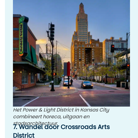
Het Power & Light District in Kansas City
combineert horeca, uitgaan en
stadsarchitectuur.
7. Wandel door Crossroads Arts
District