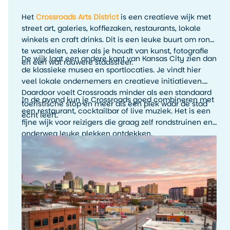
Het
Crossroads Arts District
is een creatieve wijk met
street art, galeries, koffiezaken, restaurants, lokale
winkels en craft drinks. Dit is een leuke buurt om rond
te wandelen, zeker als je houdt van kunst, fotografie
De wijk laat een andere kant van Kansas City zien dan
en een wat rauwere stadssfeer.
de klassieke musea en sportlocaties. Je vindt hier
veel lokale ondernemers en creatieve initiatieven.
Daardoor voelt Crossroads minder als een standaard
In de avond kun je Crossroads goed combineren met
toeristische stop en meer als een plek waar de stad
een restaurant, cocktailbar of live muziek. Het is een
echt leeft.
fijne wijk voor reizigers die graag zelf rondstruinen en
onderweg leuke plekken ontdekken.