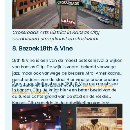
Crossroads Arts District in Kansas City
combineert straatkunst en stadszicht.
8. Bezoek 18th & Vine
18th & Vine is een van de meest betekenisvolle wijken
van Kansas City. De wijk is vooral bekend vanwege
jazz, maar ook vanwege de bredere Afro-Amerikaanse
geschiedenis van de stad. Hier vind je onder andere
Voor muziekliefhebbers is 18th & Vine een must-see
het American Jazz Museum en het
Negro Leagues
in Kansas City. Je krijgt hier een beter beeld van de
Baseball Museum
.
culturele achtergrond van de stad en de rol die
Kansas City speelde in de ontwikkeling van jazz.
Combineer een museumbezoek bij voorkeur met live
muziek in de avond, zodat de geschiedenis ook echt
tot leven komt.