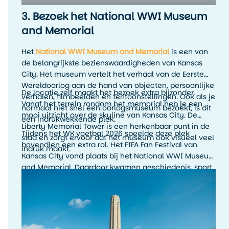
3. Bezoek het National WWI Museum
and Memorial
Het
National WWI Museum and Memorial
is een van
de belangrijkste bezienswaardigheden van Kansas
City. Het museum vertelt het verhaal van de Eerste
Wereldoorlog aan de hand van objecten, persoonlijke
De locatie zelf maakt het bezoek extra bijzonder.
verhalen, filmbeelden en tentoonstellingen. Ook als je
Vanaf het terrein rondom het memorial heb je een
normaal niet snel een oorlogsmuseum bezoekt, is dit
mooi uitzicht over de skyline van Kansas City. De
een indrukwekkende plek.
Liberty Memorial Tower is een herkenbaar punt in de
Tijdens het WK voetbal 2026 speelde deze plek
stad en zorgt ervoor dat het museum ook visueel veel
bovendien een extra rol. Het FIFA Fan Festival van
indruk maakt.
Kansas City vond plaats bij het National WWI Museum
and Memorial. Daardoor kwamen geschiedenis, sport
en stadssfeer hier op een bijzondere manier samen.