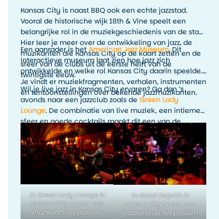
Kansas City is naast BBQ ook een echte jazzstad.
Vooral de historische wijk 18th & Vine speelt een
belangrijke rol in de muziekgeschiedenis van de stad.
Hier leer je meer over de ontwikkeling van jazz, de
Een aanrader is het
American Jazz Museum
. Dit
muzikanten die Kansas City op de kaart zetten en de
interactieve museum laat zien hoe jazz zich
sfeer van de clubs uit de eerste helft van de
ontwikkelde en welke rol Kansas City daarin speelde.
twintigste eeuw.
Je vindt er muziekfragmenten, verhalen, instrumenten
Wil je live jazz in Kansas City ervaren? Ga dan ’s
en tentoonstellingen over bekende jazzmuzikanten.
avonds naar een jazzclub zoals de
Green Lady
Lounge
. De combinatie van live muziek, een intieme
sfeer en goede cocktails maakt dit een van de
leukste avondactiviteiten in Kansas City. Het is
precies zo’n ervaring die je reis persoonlijker maakt
dan alleen het afvinken van bezienswaardigheden.
In Green Lady Lounge in
In Black Dolphin in
Kansas City speelt een
Kansas City speelt een
muzikant voor publiek.
jazzband op het podium.