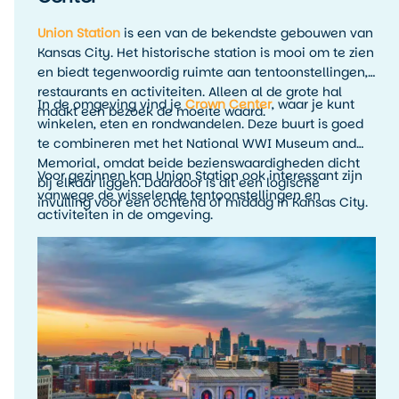
Union Station
is een van de bekendste gebouwen van
Kansas City. Het historische station is mooi om te zien
en biedt tegenwoordig ruimte aan tentoonstellingen,
restaurants en activiteiten. Alleen al de grote hal
In de omgeving vind je
Crown Center
, waar je kunt
maakt een bezoek de moeite waard.
winkelen, eten en rondwandelen. Deze buurt is goed
te combineren met het National WWI Museum and
Memorial, omdat beide bezienswaardigheden dicht
Voor gezinnen kan Union Station ook interessant zijn
bij elkaar liggen. Daardoor is dit een logische
vanwege de wisselende tentoonstellingen en
invulling voor een ochtend of middag in Kansas City.
activiteiten in de omgeving.