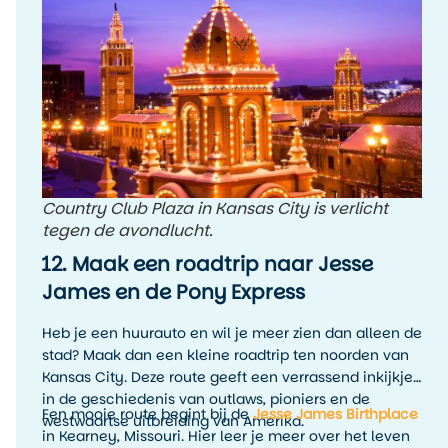
Country Club Plaza in Kansas City is verlicht
tegen de avondlucht.
12. Maak een roadtrip naar Jesse
James en de Pony Express
Heb je een huurauto en wil je meer zien dan alleen de
stad? Maak dan een kleine roadtrip ten noorden van
Kansas City. Deze route geeft een verrassend inkijkje
in de geschiedenis van outlaws, pioniers en de
Een mooie route begint bij de
Jesse James Birthplace
westwaartse uitbreiding van Amerika.
in Kearney, Missouri. Hier leer je meer over het leven