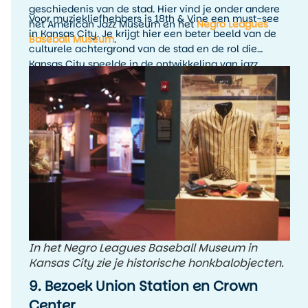
geschiedenis van de stad. Hier vind je onder andere
Voor muziekliefhebbers is 18th & Vine een must-see
het American Jazz Museum en het
Negro Leagues
in Kansas City. Je krijgt hier een beter beeld van de
Baseball Museum
.
culturele achtergrond van de stad en de rol die
Kansas City speelde in de ontwikkeling van jazz.
Combineer een museumbezoek bij voorkeur met live
muziek in de avond, zodat de geschiedenis ook echt
tot leven komt.
In het Negro Leagues Baseball Museum in
Kansas City zie je historische honkbalobjecten.
9. Bezoek Union Station en Crown
Center