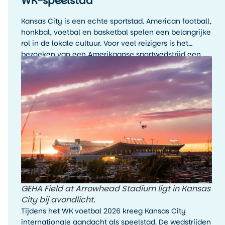
WK-speelstad
Kansas City is een echte sportstad. American football,
honkbal, voetbal en basketbal spelen een belangrijke
rol in de lokale cultuur. Voor veel reizigers is het
bezoeken van een Amerikaanse sportwedstrijd een
hoogtepunt van de reis, zelfs als je de sport zelf niet
wekelijks volgt.
GEHA Field at Arrowhead Stadium ligt in Kansas
City bij avondlicht.
Tijdens het WK voetbal 2026 kreeg Kansas City
internationale aandacht als speelstad. De wedstrijden