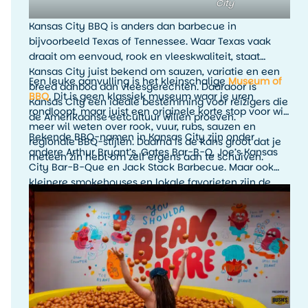
City
Kansas City BBQ is anders dan barbecue in
bijvoorbeeld Texas of Tennessee. Waar Texas vaak
draait om eenvoud, rook en vleeskwaliteit, staat
Kansas City juist bekend om sauzen, variatie en een
Een leuke aanvulling is het kleinschalige
Museum of
breed aanbod aan vleesgerechten. Daardoor is
BBQ
. Dit is geen klassiek museum waar je uren
Kansas City een ideale bestemming voor reizigers die
rondloopt, maar juist een originele korte stop voor wie
de Amerikaanse eetcultuur willen proeven.
meer wil weten over rook, vuur, rubs, sauzen en
Bekende BBQ-namen in Kansas City zijn onder
regionale BBQ-stijlen. Daarna is de kans groot dat je
andere Arthur Bryant’s, Gates Bar-B-Q, Joe’s Kansas
meteen zin hebt om zelf ergens aan te schuiven.
City Bar-B-Que en Jack Stack Barbecue. Maar ook
kleinere smokehouses en lokale favorieten zijn de
moeite waard. Het leukste is om tijdens je verblijf
meerdere BBQ-stops te proberen en zelf te ontdekken
welke stijl jouw favoriet is.