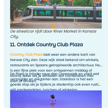
De streetcar rijdt door River Market in Kansas
City.
11. Ontdek Country Club Plaza
Country Club Plaza
laat weer een andere kant van
Kansas City zien. Deze wijk staat bekend om winkels,
restaurants en Spaans geïnspireerde architectuur. Het
is een fijne plek voor een ontspannen middag of
De Plaza is minder rauw dan Crossroads en voelt wat
avond, zeker als je winkelen wilt combineren met
verzorgder en eleganter aan. Daardoor is het een
eten of drinken.
goede stop als je tijdens je stedentrip ook even rustig
wilt rondwandelen, lunchen of winkelen.