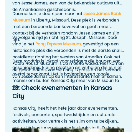
van Jesse James, een van de bekendste outlaws uit
de Amerikaanse geschiedenis.
Daarna kun je doorrijden naar het
Jesse James Bank
Museum
in Liberty, Missouri. Deze plek is verbonden
met een beroemde bankoverval en geeft meer
context bij de verhalen rondom Jesse James en zijn
Vervolgens rijd je richting St. Joseph, Missouri. Daar
tijd.
vind je het
Pony Express Museum
, gevestigd op een
historische plek die verbonden is met de eerste snelle
postdienst richting het westen van Amerika. Ook het
Deze roadtrip is ideaal voor reizigers die houden van
Patee House Museum is de moeite waard. Hier komen
geschiedenis, kleine plaatsen en verhalen die je niet
de geschiedenis van de Pony Express en het verhaal
overal tegenkomt. Het is bovendien een mooie
van Jesse James op een interessante manier samen.
manier om buiten Kansas City meer van Missouri te
13. Check evenementen in Kansas
zien.
City
Kansas City heeft het hele jaar door evenementen,
festivals, concerten, sportwedstrijden en culturele
activiteiten. Voor vertrek is het slim om te bekijken
wat er tijdens jouw reisperiode plaatsvindt. Zo kun je