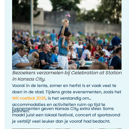
een BBQ-event, jazzoptreden, sportwedstrijd of
festival toevoegen aan je reis.
Bezoekers verzamelen bij Celebration at Station
in Kansas City.
Vooral in de lente, zomer en herfst is er vaak veel te
doen in de stad. Tijdens grote evenementen, zoals het
WK voetbal 2026
, is het verstandig om
accommodaties en activiteiten ruim op tijd te
Evenementen geven Kansas City extra sfeer. Soms
plannen.
maakt juist een lokaal festival, concert of sportavond
je verblijf veel leuker dan je vooraf had bedacht.