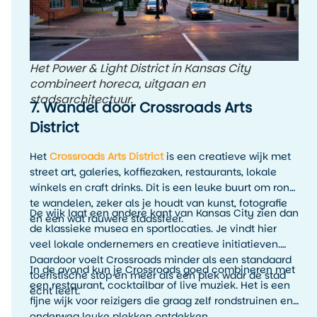
Het Power & Light District in Kansas City
combineert horeca, uitgaan en
stadsarchitectuur.
7. Wandel door Crossroads Arts
District
Het
Crossroads Arts District
is een creatieve wijk met
street art, galeries, koffiezaken, restaurants, lokale
winkels en craft drinks. Dit is een leuke buurt om rond
te wandelen, zeker als je houdt van kunst, fotografie
De wijk laat een andere kant van Kansas City zien dan
en een wat rauwere stadssfeer.
de klassieke musea en sportlocaties. Je vindt hier
veel lokale ondernemers en creatieve initiatieven.
Daardoor voelt Crossroads minder als een standaard
In de avond kun je Crossroads goed combineren met
toeristische stop en meer als een plek waar de stad
een restaurant, cocktailbar of live muziek. Het is een
echt leeft.
fijne wijk voor reizigers die graag zelf rondstruinen en
onderweg leuke plekken ontdekken.