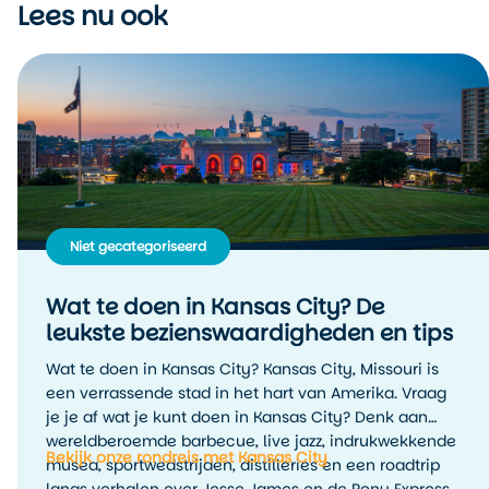
Lees nu ook
Niet gecategoriseerd
Wat te doen in Kansas City? De
leukste bezienswaardigheden en tips
Wat te doen in Kansas City? Kansas City, Missouri is
een verrassende stad in het hart van Amerika. Vraag
je je af wat je kunt doen in Kansas City? Denk aan
wereldberoemde barbecue, live jazz, indrukwekkende
Bekijk onze rondreis met Kansas City
musea, sportwedstrijden, distilleries en een roadtrip