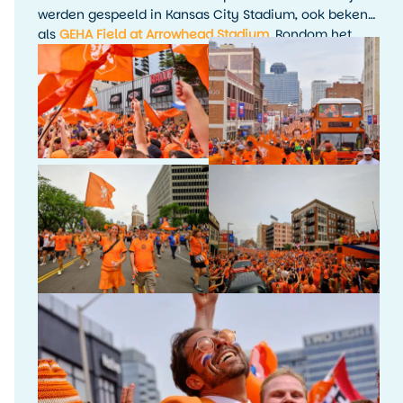
werden gespeeld in Kansas City Stadium, ook bekend
als
GEHA Field at Arrowhead Stadium
. Rondom het
toernooi waren er fanactiviteiten, kijkfeesten en
evenementen in de stad.