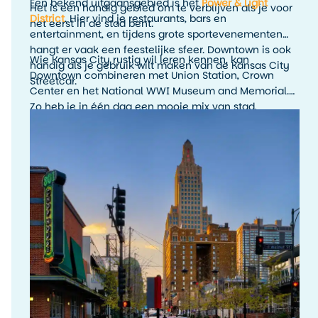
Een bekend uitgaansgebied is het
Power & Light
Het is een handig gebied om te verblijven als je voor
District
. Hier vind je restaurants, bars en
het eerst in de stad bent.
entertainment, en tijdens grote sportevenementen
hangt er vaak een feestelijke sfeer. Downtown is ook
Wie Kansas City rustig wil leren kennen, kan
handig als je gebruik wilt maken van de Kansas City
Downtown combineren met Union Station, Crown
Streetcar.
Center en het National WWI Museum and Memorial.
Zo heb je in één dag een mooie mix van stad,
geschiedenis en uitzicht.