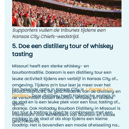
Supporters vullen de tribunes tijdens een
Kansas City Chiefs-wedstrijd.
5. Doe een distillery tour of whiskey
tasting
Missouri heeft een sterke whiskey- en
bourbontraditie. Daarom is een distillery tour een
leuke activiteit tijdens een verblijf in Kansas City of
omgeving. Tijdens zo’n tour leer je meer over het
Een bekende optie in Kansas City is
J. Rieger & Co.
productieproces, de geschiedenis van de distillery en
Distillery
. Deze distillery heeft historische wortels in
de verschillen tussen bourbon, whiskey en andere
de stad en is een leuke plek voor een tour, tasting of
spirits.
drankje. Ook Holladay Bourbon Distillery in Missouri is
Een tour & tasting is goed te combineren met een
interessant voor liefhebbers van bourbon en lokale
middag in de stad of als stop tijdens een kleine
geschiedenis.
roadtrip. Het is bovendien een mooie afwisseling na