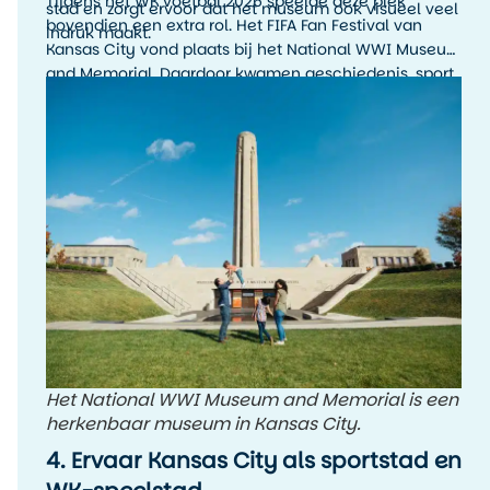
Tijdens het WK voetbal 2026 speelde deze plek
stad en zorgt ervoor dat het museum ook visueel veel
bovendien een extra rol. Het FIFA Fan Festival van
indruk maakt.
Kansas City vond plaats bij het National WWI Museum
and Memorial. Daardoor kwamen geschiedenis, sport
en stadssfeer hier op een bijzondere manier samen.
Het National WWI Museum and Memorial is een
herkenbaar museum in Kansas City.
4. Ervaar Kansas City als sportstad en