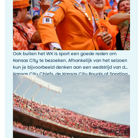
Ook buiten het WK is sport een goede reden om
Kansas City te bezoeken. Afhankelijk van het seizoen
kun je bijvoorbeeld denken aan een wedstrijd van de
Kansas City Chiefs, de Kansas City Royals of Sporting
Kansas City. De sfeer rondom een wedstrijddag, met
fans, tailgating en lokale trots, is typisch Amerikaans.