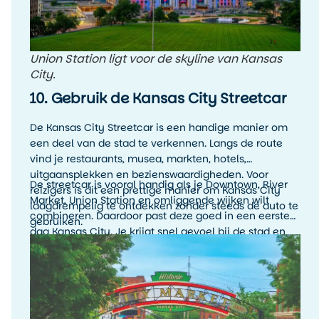
Union Station ligt voor de skyline van Kansas
City.
10. Gebruik de Kansas City Streetcar
De Kansas City Streetcar is een handige manier om
een deel van de stad te verkennen. Langs de route
vind je restaurants, musea, markten, hotels,
uitgaansplekken en bezienswaardigheden. Voor
De streetcar is vooral handig als je Downtown, River
reizigers is dit een prettige manier om Kansas City
Market, Union Station en omliggende wijken wilt
laagdrempelig te ontdekken zonder steeds de auto te
combineren. Daardoor past deze goed in een eerste
gebruiken.
dag Kansas City. Je krijgt snel gevoel bij de stad en
kunt onderweg makkelijk uitstappen waar je wilt
rondkijken.