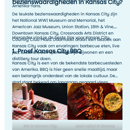
bezienswaardigheden in Kansas City?
Amerika-fans.
De leukste bezienswaardigheden in Kansas City zijn
het National WWI Museum and Memorial, het
American Jazz Museum, Union Station, 18th & Vine,
Downtown Kansas City, Crossroads Arts District en
Hieronder vind je de beste tips voor Kansas City.
Country Club Plaza. Daarnaast draait een bezoek aan
Kansas City vaak om ervaringen: barbecue eten, live
1. Proef Kansas City BBQ
jazz luisteren, een sportwedstrijd bijwonen en een
distillery tour doen.
Kansas City is een van de bekendste barbecuesteden
van Amerika. BBQ is hier geen snelle maaltijd, maar
een belangrijk onderdeel van de lokale cultuur. De
stad staat bekend om langzaam gegaard vlees,
rokerige smaken, rijke sauzen en veel variatie. Denk
aan ribs, brisket, pulled pork, burnt ends en
rijkgevulde barbecueplates.
BBs in Kansas City
Meat Mitch in Kansas