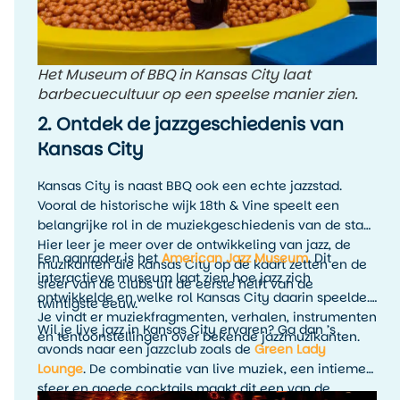
Het Museum of BBQ in Kansas City laat
barbecuecultuur op een speelse manier zien.
2. Ontdek de jazzgeschiedenis van
Kansas City
Kansas City is naast BBQ ook een echte jazzstad.
Vooral de historische wijk 18th & Vine speelt een
belangrijke rol in de muziekgeschiedenis van de stad.
Hier leer je meer over de ontwikkeling van jazz, de
Een aanrader is het
American Jazz Museum
. Dit
muzikanten die Kansas City op de kaart zetten en de
interactieve museum laat zien hoe jazz zich
sfeer van de clubs uit de eerste helft van de
ontwikkelde en welke rol Kansas City daarin speelde.
twintigste eeuw.
Je vindt er muziekfragmenten, verhalen, instrumenten
Wil je live jazz in Kansas City ervaren? Ga dan ’s
en tentoonstellingen over bekende jazzmuzikanten.
avonds naar een jazzclub zoals de
Green Lady
Lounge
. De combinatie van live muziek, een intieme
sfeer en goede cocktails maakt dit een van de