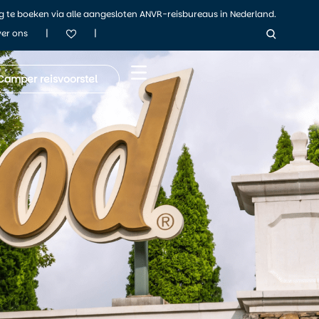
ig te boeken via alle aangesloten ANVR-reisbureaus in Nederland.
|
|
er ons
Camper reisvoorstel