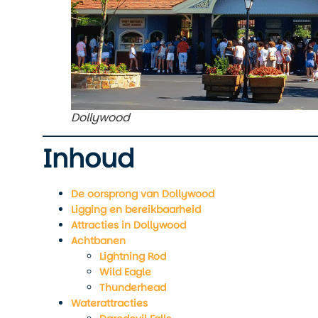
Dollywood
Inhoud
De oorsprong van Dollywood
Ligging en bereikbaarheid
Attracties in Dollywood
Achtbanen
Lightning Rod
Wild Eagle
Thunderhead
Waterattracties