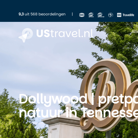
9,3
uit 568 beoordelingen
|
Al
Dollywood | pretp
natuur in Tenness