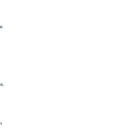
ie
s.
n