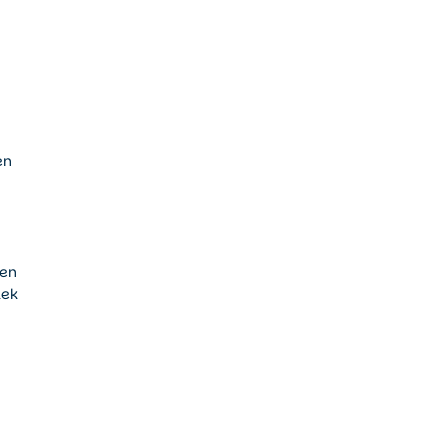
en
len
lek