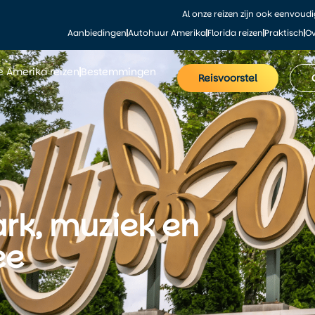
Al onze reizen zijn ook eenvoud
Aanbiedingen
Autohuur Amerika
Florida reizen
Praktisch
Ov
le Amerika reizen
Bestemmingen
Reisvoorstel
ark, muziek en
ee