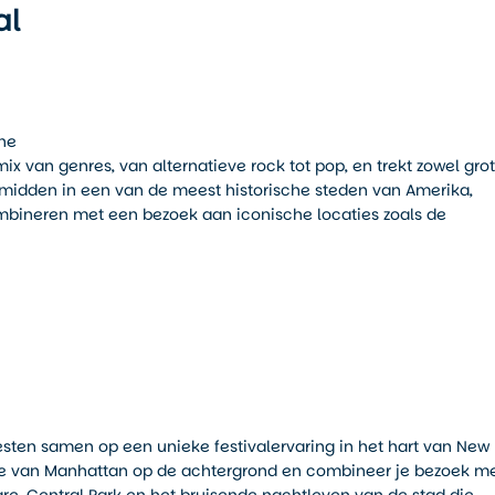
al
gne
ix van genres, van alternatieve rock tot pop, en trekt zowel gro
t midden in een van de meest historische steden van Amerika,
bineren met een bezoek aan iconische locaties zoals de
esten samen op een unieke festivalervaring in het hart van New
ine van Manhattan op de achtergrond en combineer je bezoek m
e, Central Park en het bruisende nachtleven van de stad die