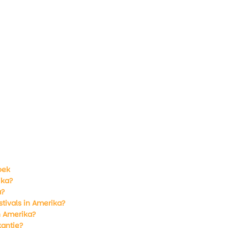
oek
ika?
a?
stivals in Amerika?
n Amerika?
kantie?