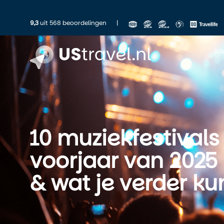
9,3
uit 568 beoordelingen
|
Al
10 muziekfestivals
voorjaar van 2025 
& wat je verder ku