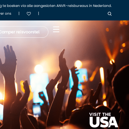
ig te boeken via alle aangesloten ANVR-reisbureaus in Nederland.
|
|
er ons
Camper reisvoorstel