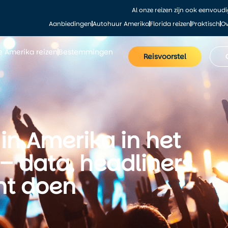
Al onze reizen zijn ook eenvoud
Aanbiedingen
Autohuur Amerika
Florida reizen
Praktisch
Ov
le Amerika reizen
Bestemmingen
Reisvoorstel
 in Amerika in het
– data, headliners
nt doen