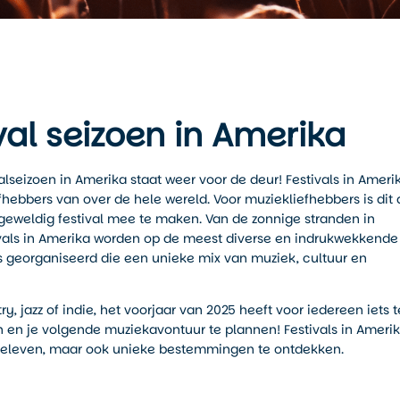
val seizoen in Amerika
alseizoen in Amerika staat weer voor de deur! Festivals in Ameri
ebbers van over de hele wereld. Voor muziekliefhebbers is dit 
 geweldig festival mee te maken. Van de zonnige stranden in
estivals in Amerika worden op de meest diverse en indrukwekkende
ls georganiseerd die een unieke mix van muziek, cultuur en
y, jazz of indie, het voorjaar van 2025 heeft voor iedereen iets t
n en je volgende muziekavontuur te plannen! Festivals in Ameri
 beleven, maar ook unieke bestemmingen te ontdekken.