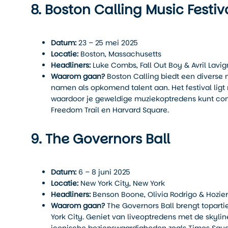
8. Boston Calling Music Festiv
Datum:
23 – 25 mei 2025
Locatie:
Boston, Massachusetts
Headliners:
Luke Combs, Fall Out Boy & Avril Lavi
Waarom gaan?
Boston Calling biedt een diverse m
namen als opkomend talent aan. Het festival lig
waardoor je geweldige muziekoptredens kunt com
Freedom Trail en Harvard Square.
9. The Governors Ball
Datum:
6 – 8 juni 2025
Locatie:
New York City, New York
Headliners:
Benson Boone, Olivia Rodrigo & Hozier
Waarom gaan?
The Governors Ball brengt toparti
York City. Geniet van liveoptredens met de skyl
iconische bezienswaardigheden zoals Times Squar