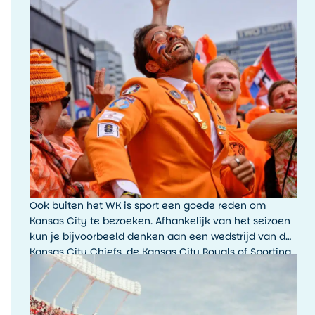
Ook buiten het WK is sport een goede reden om
Kansas City te bezoeken. Afhankelijk van het seizoen
kun je bijvoorbeeld denken aan een wedstrijd van de
Kansas City Chiefs, de Kansas City Royals of Sporting
Kansas City. De sfeer rondom een wedstrijddag, met
fans, tailgating en lokale trots, is typisch Amerikaans.