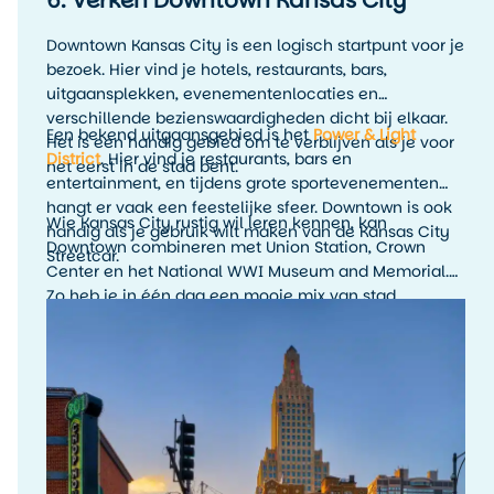
6. Verken Downtown Kansas City
Downtown Kansas City is een logisch startpunt voor je
bezoek. Hier vind je hotels, restaurants, bars,
uitgaansplekken, evenementenlocaties en
verschillende bezienswaardigheden dicht bij elkaar.
Een bekend uitgaansgebied is het
Power & Light
Het is een handig gebied om te verblijven als je voor
District
. Hier vind je restaurants, bars en
het eerst in de stad bent.
entertainment, en tijdens grote sportevenementen
hangt er vaak een feestelijke sfeer. Downtown is ook
Wie Kansas City rustig wil leren kennen, kan
handig als je gebruik wilt maken van de Kansas City
Downtown combineren met Union Station, Crown
Streetcar.
Center en het National WWI Museum and Memorial.
Zo heb je in één dag een mooie mix van stad,
geschiedenis en uitzicht.