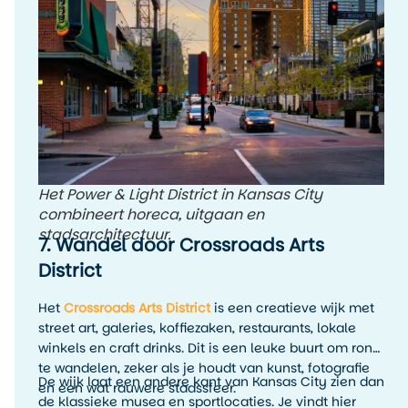
Het Power & Light District in Kansas City
combineert horeca, uitgaan en
stadsarchitectuur.
7. Wandel door Crossroads Arts
District
Het
Crossroads Arts District
is een creatieve wijk met
street art, galeries, koffiezaken, restaurants, lokale
winkels en craft drinks. Dit is een leuke buurt om rond
te wandelen, zeker als je houdt van kunst, fotografie
De wijk laat een andere kant van Kansas City zien dan
en een wat rauwere stadssfeer.
de klassieke musea en sportlocaties. Je vindt hier