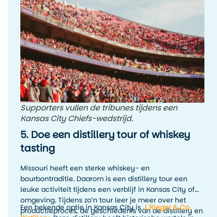
Supporters vullen de tribunes tijdens een
Kansas City Chiefs-wedstrijd.
5. Doe een distillery tour of whiskey
tasting
Missouri heeft een sterke whiskey- en
bourbontraditie. Daarom is een distillery tour een
leuke activiteit tijdens een verblijf in Kansas City of
omgeving. Tijdens zo’n tour leer je meer over het
Een bekende optie in Kansas City is
J. Rieger & Co.
productieproces, de geschiedenis van de distillery en