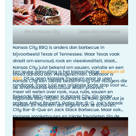
rijkgevulde barbecueplates.
BBs in Kansas City
Meat Mitch in Kansas
City
Kansas City BBQ is anders dan barbecue in
bijvoorbeeld Texas of Tennessee. Waar Texas vaak
draait om eenvoud, rook en vleeskwaliteit, staat
Kansas City juist bekend om sauzen, variatie en een
Een leuke aanvulling is het kleinschalige
Museum of
breed aanbod aan vleesgerechten. Daardoor is
BBQ
. Dit is geen klassiek museum waar je uren
Kansas City een ideale bestemming voor reizigers die
rondloopt, maar juist een originele korte stop voor wie
de Amerikaanse eetcultuur willen proeven.
meer wil weten over rook, vuur, rubs, sauzen en
Bekende BBQ-namen in Kansas City zijn onder
regionale BBQ-stijlen. Daarna is de kans groot dat je
andere Arthur Bryant’s, Gates Bar-B-Q, Joe’s Kansas
meteen zin hebt om zelf ergens aan te schuiven.
City Bar-B-Que en Jack Stack Barbecue. Maar ook
kleinere smokehouses en lokale favorieten zijn de
moeite waard. Het leukste is om tijdens je verblijf
meerdere BBQ-stops te proberen en zelf te ontdekken