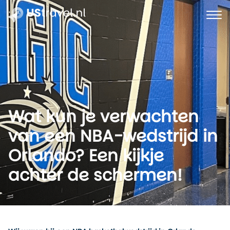
Wat kun je verwachten
van een NBA-wedstrijd in
Orlando? Een kijkje
achter de schermen!