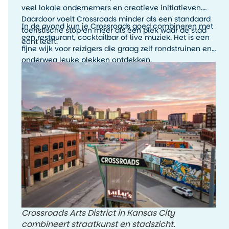
veel lokale ondernemers en creatieve initiatieven.
Daardoor voelt Crossroads minder als een standaard
In de avond kun je Crossroads goed combineren met
toeristische stop en meer als een plek waar de stad
een restaurant, cocktailbar of live muziek. Het is een
echt leeft.
fijne wijk voor reizigers die graag zelf rondstruinen en
onderweg leuke plekken ontdekken.
Crossroads Arts District in Kansas City
combineert straatkunst en stadszicht.