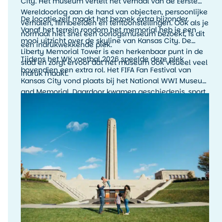
City. Het museum vertelt het verhaal van de Eerste
Wereldoorlog aan de hand van objecten, persoonlijke
De locatie zelf maakt het bezoek extra bijzonder.
verhalen, filmbeelden en tentoonstellingen. Ook als je
Vanaf het terrein rondom het memorial heb je een
normaal niet snel een oorlogsmuseum bezoekt, is dit
mooi uitzicht over de skyline van Kansas City. De
een indrukwekkende plek.
Liberty Memorial Tower is een herkenbaar punt in de
Tijdens het WK voetbal 2026 speelde deze plek
stad en zorgt ervoor dat het museum ook visueel veel
bovendien een extra rol. Het FIFA Fan Festival van
indruk maakt.
Kansas City vond plaats bij het National WWI Museum
and Memorial. Daardoor kwamen geschiedenis, sport
en stadssfeer hier op een bijzondere manier samen.