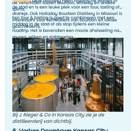
Distillery
. Deze distillery heeft historische wortels in
de verschillen tussen bourbon, whiskey en andere
de stad en is een leuke plek voor een tour, tasting of
spirits.
drankje. Ook Holladay Bourbon Distillery in Missouri is
Een tour & tasting is goed te combineren met een
interessant voor liefhebbers van bourbon en lokale
middag in de stad of als stop tijdens een kleine
geschiedenis.
roadtrip. Het is bovendien een mooie afwisseling na
musea, wijken en sightseeing.
Bij J. Rieger & Co in Kansas City zie je de
distilleerderij van dichtbij.