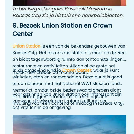
In het Negro Leagues Baseball Museum in
Kansas City zie je historische honkbalobjecten.
9. Bezoek Union Station en Crown
Center
Union Station
is een van de bekendste gebouwen van
Kansas City. Het historische station is mooi om te zien
en biedt tegenwoordig ruimte aan tentoonstellingen,
restaurants en activiteiten. Alleen al de grote hal
In de omgeving vind je
Crown Center
, waar je kunt
maakt een bezoek de moeite waard.
winkelen, eten en rondwandelen. Deze buurt is goed
te combineren met het National WWI Museum and
Memorial, omdat beide bezienswaardigheden dicht
Voor gezinnen kan Union Station ook interessant zijn
bij elkaar liggen. Daardoor is dit een logische
vanwege de wisselende tentoonstellingen en
invulling voor een ochtend of middag in Kansas City.
activiteiten in de omgeving.