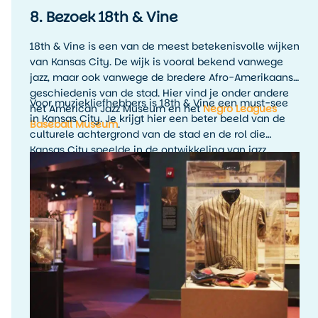
8. Bezoek 18th & Vine
18th & Vine is een van de meest betekenisvolle wijken
van Kansas City. De wijk is vooral bekend vanwege
jazz, maar ook vanwege de bredere Afro-Amerikaanse
geschiedenis van de stad. Hier vind je onder andere
Voor muziekliefhebbers is 18th & Vine een must-see
het American Jazz Museum en het
Negro Leagues
in Kansas City. Je krijgt hier een beter beeld van de
Baseball Museum
.
culturele achtergrond van de stad en de rol die
Kansas City speelde in de ontwikkeling van jazz.
Combineer een museumbezoek bij voorkeur met live
muziek in de avond, zodat de geschiedenis ook echt
tot leven komt.