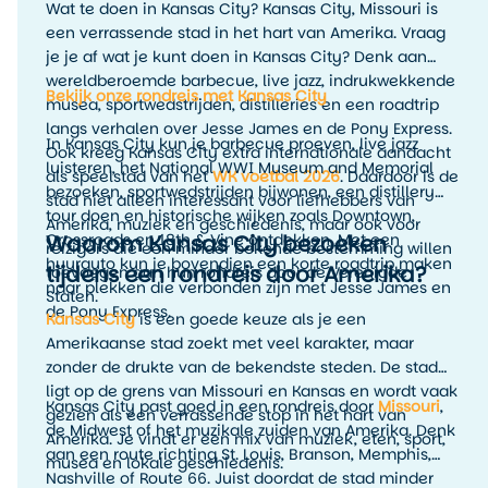
Wat te doen in Kansas City? Kansas City, Missouri is
een verrassende stad in het hart van Amerika. Vraag
je je af wat je kunt doen in Kansas City? Denk aan
wereldberoemde barbecue, live jazz, indrukwekkende
Bekijk onze rondreis met Kansas City
musea, sportwedstrijden, distilleries en een roadtrip
langs verhalen over Jesse James en de Pony Express.
In Kansas City kun je barbecue proeven, live jazz
Ook kreeg Kansas City extra internationale aandacht
luisteren, het National WWI Museum and Memorial
als speelstad van het
WK voetbal 2026
. Daardoor is de
bezoeken, sportwedstrijden bijwonen, een distillery
stad niet alleen interessant voor liefhebbers van
tour doen en historische wijken zoals Downtown,
Amerika, muziek en geschiedenis, maar ook voor
Waarom Kansas City bezoeken
Crossroads en 18th & Vine ontdekken. Met een
reizigers die een minder bekende bestemming willen
huurauto kun je bovendien een korte roadtrip maken
tijdens een rondreis door Amerika?
toevoegen aan hun rondreis door de Verenigde
naar plekken die verbonden zijn met Jesse James en
Staten.
de Pony Express.
Kansas City
is een goede keuze als je een
Amerikaanse stad zoekt met veel karakter, maar
zonder de drukte van de bekendste steden. De stad
ligt op de grens van Missouri en Kansas en wordt vaak
Kansas City past goed in een rondreis door
Missouri
,
gezien als een verrassende stop in het hart van
de Midwest of het muzikale zuiden van Amerika. Denk
Amerika. Je vindt er een mix van muziek, eten, sport,
aan een route richting St. Louis, Branson, Memphis,
musea en lokale geschiedenis.
Nashville of Route 66. Juist doordat de stad minder