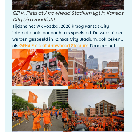
GEHA Field at Arrowhead Stadium ligt in Kansas
City bij avondlicht.
Tijdens het WK voetbal 2026 kreeg Kansas City
internationale aandacht als speelstad. De wedstrijden
werden gespeeld in Kansas City Stadium, ook bekend
als
GEHA Field at Arrowhead Stadium
. Rondom het
toernooi waren er fanactiviteiten, kijkfeesten en
evenementen in de stad.