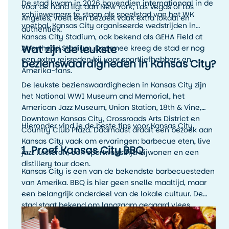
De stad kwam in 2026 bovendien internationaal in de
voor de hand ligt dan New York, Las Vegas of Los
schijnwerpers te staan als speelstad van het WK
Angeles, voelt een bezoek vaak extra lokaal en
voetbal. Kansas City organiseerde wedstrijden in
authentiek.
Kansas City Stadium, ook bekend als GEHA Field at
Wat zijn de leukste
Arrowhead Stadium. Daarmee kreeg de stad er nog
een extra reisreden bij voor sportliefhebbers en
bezienswaardigheden in Kansas City?
Amerika-fans.
De leukste bezienswaardigheden in Kansas City zijn
het National WWI Museum and Memorial, het
American Jazz Museum, Union Station, 18th & Vine,
Downtown Kansas City, Crossroads Arts District en
Hieronder vind je de beste tips voor Kansas City.
Country Club Plaza. Daarnaast draait een bezoek aan
Kansas City vaak om ervaringen: barbecue eten, live
1. Proef Kansas City BBQ
jazz luisteren, een sportwedstrijd bijwonen en een
distillery tour doen.
Kansas City is een van de bekendste barbecuesteden
van Amerika. BBQ is hier geen snelle maaltijd, maar
een belangrijk onderdeel van de lokale cultuur. De
stad staat bekend om langzaam gegaard vlees,
rokerige smaken, rijke sauzen en veel variatie. Denk
aan ribs, brisket, pulled pork, burnt ends en