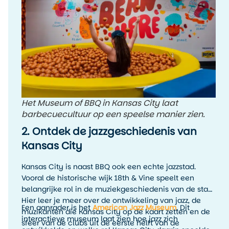
welke stijl jouw favoriet is.
Het Museum of BBQ in Kansas City laat
barbecuecultuur op een speelse manier zien.
2. Ontdek de jazzgeschiedenis van
Kansas City
Kansas City is naast BBQ ook een echte jazzstad.
Vooral de historische wijk 18th & Vine speelt een
belangrijke rol in de muziekgeschiedenis van de stad.
Hier leer je meer over de ontwikkeling van jazz, de
Een aanrader is het
American Jazz Museum
. Dit
muzikanten die Kansas City op de kaart zetten en de
interactieve museum laat zien hoe jazz zich
sfeer van de clubs uit de eerste helft van de