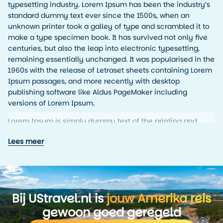
typesetting industry. Lorem Ipsum has been the industry’s
standard dummy text ever since the 1500s, when an
unknown printer took a galley of type and scrambled it to
make a type specimen book. It has survived not only five
centuries, but also the leap into electronic typesetting,
remaining essentially unchanged. It was popularised in the
1960s with the release of Letraset sheets containing Lorem
Ipsum passages, and more recently with desktop
publishing software like Aldus PageMaker including
versions of Lorem Ipsum.
Lorem Ipsum is simply dummy text of the printing and
typesetting industry. Lorem Ipsum has been the industry’s
Lees meer
standard dummy text ever since the 1500s, when an
unknown printer took a galley of type and scrambled it to
make a type specimen book. It has survived not only five
centuries, but also the leap into electronic typesetting,
remaining essentially unchanged. It was popularised in the
Bij UStravel.nl is
jouw Amerika reis
1960s with the release of Letraset sheets containing Lorem
Ipsum passages, and more recently with desktop
gewoon goed geregeld
publishing software like Aldus PageMaker including