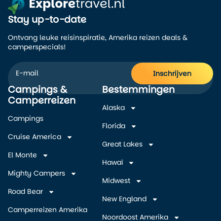
Stay up-to-date
Ontvang leuke reisinspiratie, Amerika reizen deals &
camperspecials!
Inschrijven
Campings &
Bestemmingen
Alternative:
Camperreizen
Alaska
Campings
Florida
Cruise America
Great Lakes
El Monte
Hawaï
Mighty Campers
Midwest
Road Bear
New England
Camperreizen Amerika
Noordoost Amerika