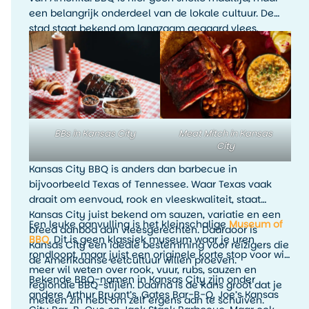
een belangrijk onderdeel van de lokale cultuur. De
stad staat bekend om langzaam gegaard vlees,
rokerige smaken, rijke sauzen en veel variatie. Denk
aan ribs, brisket, pulled pork, burnt ends en
rijkgevulde barbecueplates.
BBs in Kansas City
Meat Mitch in Kansas
City
Kansas City BBQ is anders dan barbecue in
bijvoorbeeld Texas of Tennessee. Waar Texas vaak
draait om eenvoud, rook en vleeskwaliteit, staat
Kansas City juist bekend om sauzen, variatie en een
Een leuke aanvulling is het kleinschalige
Museum of
breed aanbod aan vleesgerechten. Daardoor is
BBQ
. Dit is geen klassiek museum waar je uren
Kansas City een ideale bestemming voor reizigers die
rondloopt, maar juist een originele korte stop voor wie
de Amerikaanse eetcultuur willen proeven.
meer wil weten over rook, vuur, rubs, sauzen en
Bekende BBQ-namen in Kansas City zijn onder
regionale BBQ-stijlen. Daarna is de kans groot dat je
andere Arthur Bryant’s, Gates Bar-B-Q, Joe’s Kansas
meteen zin hebt om zelf ergens aan te schuiven.