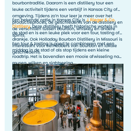
bourbontraditie. Daarom is een distillery tour een
leuke activiteit tijdens een verblijf in Kansas City of
omgeving. Tijdens zo’n tour leer je meer over het
Een bekende optie in Kansas City is
J. Rieger & Co.
productieproces, de geschiedenis van de distillery en
Distillery
. Deze distillery heeft historische wortels in
de verschillen tussen bourbon, whiskey en andere
de stad en is een leuke plek voor een tour, tasting of
spirits.
drankje. Ook Holladay Bourbon Distillery in Missouri is
Een tour & tasting is goed te combineren met een
interessant voor liefhebbers van bourbon en lokale
middag in de stad of als stop tijdens een kleine
geschiedenis.
roadtrip. Het is bovendien een mooie afwisseling na
musea, wijken en sightseeing.