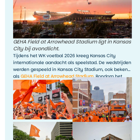
GEHA Field at Arrowhead Stadium ligt in Kansas
City bij avondlicht.
Tijdens het WK voetbal 2026 kreeg Kansas City
internationale aandacht als speelstad. De wedstrijden
werden gespeeld in Kansas City Stadium, ook bekend
als
GEHA Field at Arrowhead Stadium
. Rondom het
toernooi waren er fanactiviteiten, kijkfeesten en
evenementen in de stad.