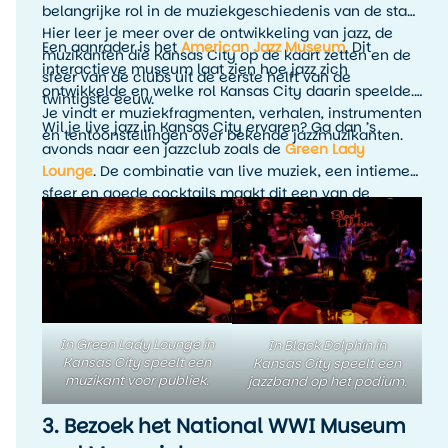
belangrijke rol in de muziekgeschiedenis van de stad.
Hier leer je meer over de ontwikkeling van jazz, de
Een aanrader is het
American Jazz Museum
. Dit
muzikanten die Kansas City op de kaart zetten en de
interactieve museum laat zien hoe jazz zich
sfeer van de clubs uit de eerste helft van de
ontwikkelde en welke rol Kansas City daarin speelde.
twintigste eeuw.
Je vindt er muziekfragmenten, verhalen, instrumenten
Wil je live jazz in Kansas City ervaren? Ga dan ’s
en tentoonstellingen over bekende jazzmuzikanten.
avonds naar een jazzclub zoals de
Green Lady
Lounge
. De combinatie van live muziek, een intieme
sfeer en goede cocktails maakt dit een van de
leukste avondactiviteiten in Kansas City. Het is
precies zo’n ervaring die je reis persoonlijker maakt
dan alleen het afvinken van bezienswaardigheden.
In Green Lady Lounge in
In Black Dolphin in
Kansas City speelt een
Kansas City speelt een
muzikant voor publiek.
jazzband op het podium.
3. Bezoek het National WWI Museum