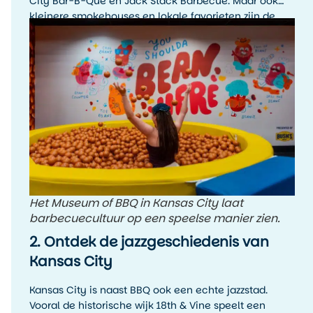
City Bar-B-Que en Jack Stack Barbecue. Maar ook
kleinere smokehouses en lokale favorieten zijn de
moeite waard. Het leukste is om tijdens je verblijf
meerdere BBQ-stops te proberen en zelf te ontdekken
welke stijl jouw favoriet is.
Het Museum of BBQ in Kansas City laat
barbecuecultuur op een speelse manier zien.
2. Ontdek de jazzgeschiedenis van
Kansas City
Kansas City is naast BBQ ook een echte jazzstad.
Vooral de historische wijk 18th & Vine speelt een