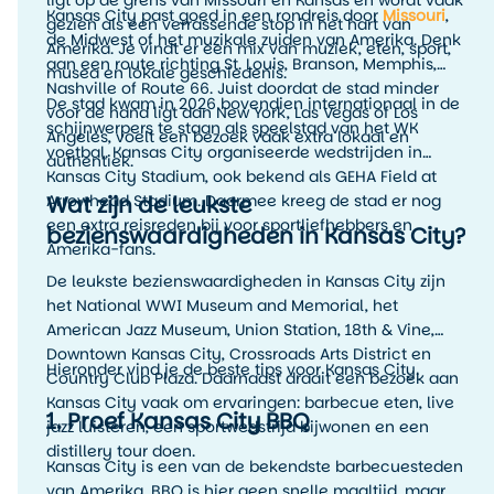
Kansas City past goed in een rondreis door
Missouri
,
gezien als een verrassende stop in het hart van
de Midwest of het muzikale zuiden van Amerika. Denk
Amerika. Je vindt er een mix van muziek, eten, sport,
aan een route richting St. Louis, Branson, Memphis,
musea en lokale geschiedenis.
Nashville of Route 66. Juist doordat de stad minder
De stad kwam in 2026 bovendien internationaal in de
voor de hand ligt dan New York, Las Vegas of Los
schijnwerpers te staan als speelstad van het WK
Angeles, voelt een bezoek vaak extra lokaal en
voetbal. Kansas City organiseerde wedstrijden in
authentiek.
Kansas City Stadium, ook bekend als GEHA Field at
Wat zijn de leukste
Arrowhead Stadium. Daarmee kreeg de stad er nog
een extra reisreden bij voor sportliefhebbers en
bezienswaardigheden in Kansas City?
Amerika-fans.
De leukste bezienswaardigheden in Kansas City zijn
het National WWI Museum and Memorial, het
American Jazz Museum, Union Station, 18th & Vine,
Downtown Kansas City, Crossroads Arts District en
Hieronder vind je de beste tips voor Kansas City.
Country Club Plaza. Daarnaast draait een bezoek aan
Kansas City vaak om ervaringen: barbecue eten, live
1. Proef Kansas City BBQ
jazz luisteren, een sportwedstrijd bijwonen en een
distillery tour doen.
Kansas City is een van de bekendste barbecuesteden
van Amerika. BBQ is hier geen snelle maaltijd, maar