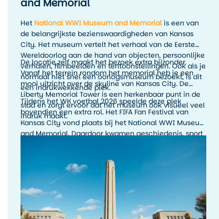
and Memorial
Het
National WWI Museum and Memorial
is een van
de belangrijkste bezienswaardigheden van Kansas
City. Het museum vertelt het verhaal van de Eerste
Wereldoorlog aan de hand van objecten, persoonlijke
De locatie zelf maakt het bezoek extra bijzonder.
verhalen, filmbeelden en tentoonstellingen. Ook als je
Vanaf het terrein rondom het memorial heb je een
normaal niet snel een oorlogsmuseum bezoekt, is dit
mooi uitzicht over de skyline van Kansas City. De
een indrukwekkende plek.
Liberty Memorial Tower is een herkenbaar punt in de
Tijdens het WK voetbal 2026 speelde deze plek
stad en zorgt ervoor dat het museum ook visueel veel
bovendien een extra rol. Het FIFA Fan Festival van
indruk maakt.
Kansas City vond plaats bij het National WWI Museum
and Memorial. Daardoor kwamen geschiedenis, sport
en stadssfeer hier op een bijzondere manier samen.