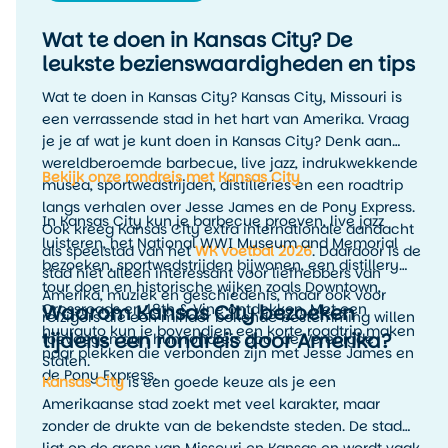
Wat te doen in Kansas City? De
leukste bezienswaardigheden en tips
Wat te doen in Kansas City? Kansas City, Missouri is
een verrassende stad in het hart van Amerika. Vraag
je je af wat je kunt doen in Kansas City? Denk aan
wereldberoemde barbecue, live jazz, indrukwekkende
Bekijk onze rondreis met Kansas City
musea, sportwedstrijden, distilleries en een roadtrip
langs verhalen over Jesse James en de Pony Express.
In Kansas City kun je barbecue proeven, live jazz
Ook kreeg Kansas City extra internationale aandacht
luisteren, het National WWI Museum and Memorial
als speelstad van het
WK voetbal 2026
. Daardoor is de
bezoeken, sportwedstrijden bijwonen, een distillery
stad niet alleen interessant voor liefhebbers van
tour doen en historische wijken zoals Downtown,
Amerika, muziek en geschiedenis, maar ook voor
Waarom Kansas City bezoeken
Crossroads en 18th & Vine ontdekken. Met een
reizigers die een minder bekende bestemming willen
huurauto kun je bovendien een korte roadtrip maken
tijdens een rondreis door Amerika?
toevoegen aan hun rondreis door de Verenigde
naar plekken die verbonden zijn met Jesse James en
Staten.
de Pony Express.
Kansas City
is een goede keuze als je een
Amerikaanse stad zoekt met veel karakter, maar
zonder de drukte van de bekendste steden. De stad
ligt op de grens van Missouri en Kansas en wordt vaak