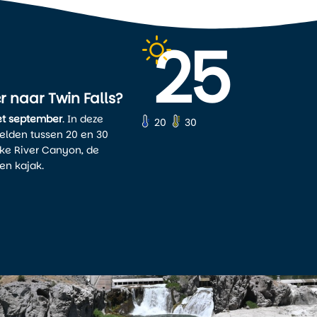
25
 naar Twin Falls?
et september
. In deze
20
30
elden tussen 20 en 30
ake River Canyon, de
en kajak.
aturen die soms oplopen tot
et minder benauwd aanvoelt
rvallen dan vaak nog een
ergen.
valleien prachtig in bloei en
nd 4 tot 6 graden, en er