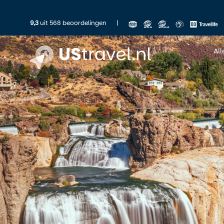
9,3
uit 568 beoordelingen
|
Al