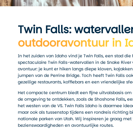
Twin Falls: watervalle
outdooravontuur in I
In het zuiden van Idaho vind je Twin Falls, een stad d
spectaculaire Twin Falls-watervallen in de Snake Rive
avontuur: je kunt er hiken langs diepe kloven, kajakken
jumpen van de Perrine Bridge. Toch heeft Twin Falls o
gezellige restaurants, koffiebars en een vriendelijke sfe
Het compacte centrum biedt een fijne uitvalsbasis om
de omgeving te ontdekken, zoals de Shoshone Falls
,
een
het westen van de VS. Twin Falls Idaho is daarmee ideaa
maar ook als tussenstop tijdens een rondreis richting b
nationale parken van Utah. Wij inspireren je graag met t
bezienswaardigheden en avontuurlijke routes.