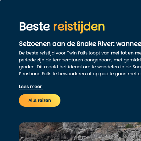
Beste
reistijden
Seizoenen aan de Snake River: wanneer
De beste reistijd voor Twin Falls loopt van
mei tot en m
periode zijn de temperaturen aangenaam, met gemidd
graden. Dit maakt het ideaal om te wandelen in de Sn
Shoshone Falls te bewonderen of op pad te gaan met e
Juli en augustus zijn de warmste maanden, met temper
Lees meer
35 graden. Gelukkig zorgt de droge lucht ervoor dat h
dan je misschien verwacht. Bovendien hebben de wate
Alle reizen
indrukwekkend waterdebiet dankzij smeltwater uit de b
In de lente, vooral in mei en juni, staan de omliggende 
is het waterpeil van de watervallen op zijn hoogst.
De wintermaanden zijn koud, met gemiddelde maxima ro