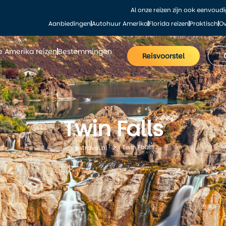
Al onze reizen zijn ook eenvoud
Aanbiedingen
Autohuur Amerika
Florida reizen
Praktisch
Ov
le Amerika reizen
Bestemmingen
Reisvoorstel
Twin Falls
Twin Falls
ustravel.nl