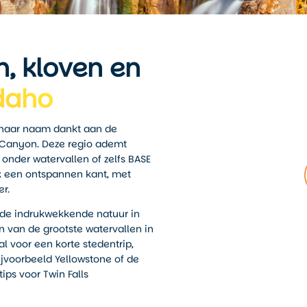
n, kloven en
daho
ie haar naam dankt aan de
r Canyon. Deze regio ademt
 onder watervallen of zelfs BASE
ok een ontspannen kant, met
er.
 de indrukwekkende natuur in
 van de grootste watervallen in
l voor een korte stedentrip,
ijvoorbeeld Yellowstone of de
ips voor Twin Falls