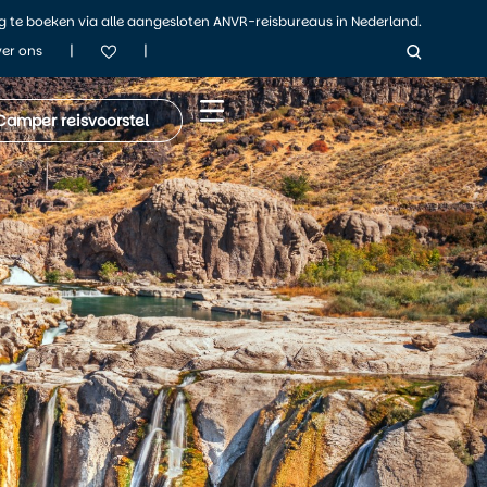
ig te boeken via alle aangesloten ANVR-reisbureaus in Nederland.
|
|
er ons
Camper reisvoorstel