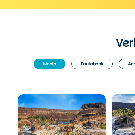
Ver
Media
Routeboek
Ach