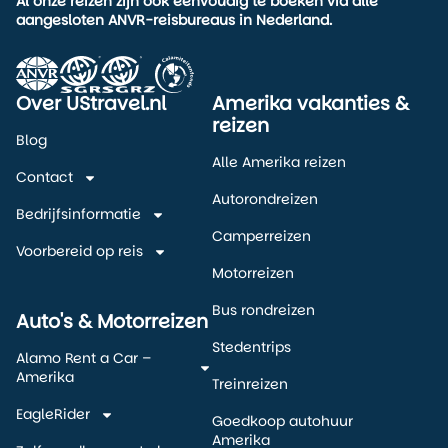
Al onze reizen zijn ook eenvoudig te boeken via alle
aangesloten ANVR-reisbureaus in Nederland.
Over UStravel.nl
Amerika vakanties &
reizen
Blog
Alle Amerika reizen
Contact
Autorondreizen
Bedrijfsinformatie
Camperreizen
Voorbereid op reis
Motorreizen
Bus rondreizen
Auto's & Motorreizen
Stedentrips
Alamo Rent a Car –
Amerika
Treinreizen
EagleRider
Goedkoop autohuur
Amerika