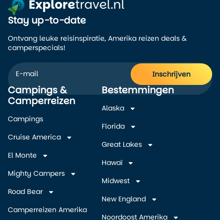
Stay up-to-date
Ontvang leuke reisinspiratie, Amerika reizen deals &
camperspecials!
Inschrijven
Campings &
Bestemmingen
Alternative:
Camperreizen
Alaska
Campings
Florida
Cruise America
Great Lakes
El Monte
Hawaï
Mighty Campers
Midwest
Road Bear
New England
Camperreizen Amerika
Noordoost Amerika