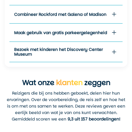
sfeervol voor wie houdt van
een rustige, winterse
Combineer Rockford met Galena of Madison
stedentrip.
Kortom: plan je bezoek aan
Maak gebruik van gratis parkeergelegenheid
Rockford het liefst tussen het
late voorjaar en de vroege
herfst, voor de meeste kleur
Bezoek met kinderen het Discovery Center
en comfort.
Museum
Wat onze
klanten
zeggen
Reizigers die bij ons hebben geboekt, delen hier hun
ervaringen. Over de voorbereiding, de reis zelf en hoe het
is om met ons samen te werken. Deze reviews geven een
eerlijk beeld van wat je van ons kunt verwachten.
Gemiddeld scoren we een
9,3 uit 157 beoordelingen!