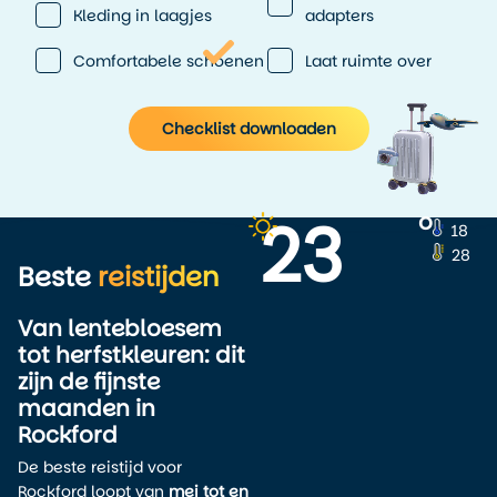
Kleding in laagjes
adapters
Comfortabele schoenen
Laat ruimte over
Checklist downloaden
23
o
18
28
Beste
reistijden
Van lentebloesem
tot herfstkleuren: dit
zijn de fijnste
maanden in
Rockford
De beste reistijd voor
Rockford loopt van
mei tot en