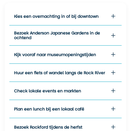
warmste maanden, met
temperaturen rond de 30
Kies een overnachting in of bij downtown
graden. Je kunt dan
verkoeling zoeken op het
water of in schaduwrijke
Bezoek Anderson Japanese Gardens in de
stadsparken.
ochtend
September en oktober
brengen mild herfstweer en
Kijk vooraf naar museumopeningstijden
prachtig gekleurde bomen.
De herfst is perfect voor wie
Huur een fiets of wandel langs de Rock River
wil wandelen, fotograferen of
gewoon genieten van de
kalme sfeer van Rockford
Check lokale events en markten
Illinois.
De winters zijn koud
Plan een lunch bij een lokaal café
(gemiddeld -5 tot 3 graden),
met kans op sneeuw. Niet
ideaal voor
Bezoek Rockford tijdens de herfst
buitenactiviteiten, maar wel