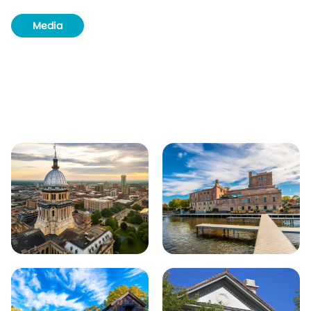
Media
Routeboek
Achtergrondinformatie
Unieke plekjes
Natuur & wildlife
Bezienswaardigheden
Plaatsen in de buurt van Rockford