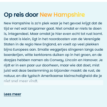
Op reis door
New Hampshire
New Hampshire is zo’n plek waar je het gevoel krijgt dat de
tijd er net wat langzamer gaat. Niet omdat er niets te doen
is, integendeel. Maar omdat je hier even echt tot rust komt.
De staat is klein, ligt in het noordoosten van de Verenigde
Staten in de regio New England, en voelt op veel plekken
bijna Europees aan. Smalle weggetjes slingeren langs oude
boerderijen, witte kerktorens duiken op in het groen, en de
dorpjes hebben namen als Conway, Lincoln en Hanover. Je
rijdt er in een paar uur doorheen, maar wie dat doet, mist
juist wat deze bestemming zo bijzonder maakt: de rust, de
natuur, en die typisch Amerikaanse kleinschaligheid die je
niet snel meer vindt.
Wat New Hampshire vooral kenmerkt, is de enorme variatie
Lees meer
in landschap. Van de grillige kustlijn in het zuidoosten tot
de White Mountains in het noorden, het landschap
verandert voortdurend. Vooral de White Mountains trekken