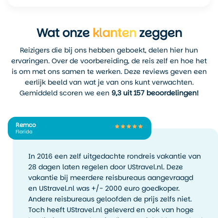
Ook families reizen dan
maar ook kleinere winkels met lokaal handwerk en kunst.
graag af naar de Lakes
Ondanks de rust en ruimte is New Hampshire geen
Wat onze
klanten
zeggen
Region, waar je overal
vergeten uithoek. De staat heeft een rijke politieke
zwemsteigers, bootverhuur
geschiedenis – het is bijvoorbeeld de plek waar de eerste
Reizigers die bij ons hebben geboekt, delen hier hun
en rustige baaien vindt.
Amerikaanse presidentsverkiezingen traditioneel worden
ervaringen. Over de voorbereiding, de reis zelf en hoe het
Voor wintersport zit je hier
afgetrapt. Daarnaast staat het bekend om zijn sterke
is om met ons samen te werken. Deze reviews geven een
ook goed. Van december tot
gemeenschapsgevoel en onafhankelijke mentaliteit. De
eerlijk beeld van wat je van ons kunt verwachten.
maart ligt er in de hoger
staatsleus is dan ook niet voor niets “Live Free or Die” – een
Gemiddeld scoren we een
9,3 uit 157 beoordelingen!
gelegen gebieden zoals
motto dat je op elk kentekenplaatje terugziet.
Bretton Woods en Cannon
De bevolking is vriendelijk, maar ook nuchter. Verwacht
Mountain vaak een dik pak
Remco
geen overdreven enthousiasme, maar eerder
Florida
sneeuw. Je kunt hier
behulpzaamheid en interesse, zonder opsmuk. Je voelt je
uitstekend skiën,
hier welkom zonder dat je in de watten wordt gelegd.
snowboarden of langlaufen.
In 2016 een zelf uitgedachte rondreis vakantie van
Precies die combinatie maakt een reis naar New
En met een beetje geluk
28 dagen laten regelen door UStravel.nl. Deze
Hampshire zo prettig. Alles klopt – de natuur, de afstanden,
maak je een
vakantie bij meerdere reisbureaus aangevraagd
de sfeer – zonder dat het ooit té gemaakt of toeristisch
sneeuwschoenwandeling in
en UStravel.nl was +/- 2000 euro goedkoper.
aanvoelt.
een bijna geluidloze witte
Andere reisbureaus geloofden de prijs zelfs niet.
wereld. In januari en februari
Toch heeft UStravel.nl geleverd en ook van hoge
Bij UStravel.nl vinden we New Hampshire een van de fijnste