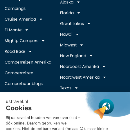
Alaska
Campings
Florida
Cruise America
Great Lakes
El Monte
Hawaï
Mighty Campers
Midwest
Road Bear
New England
Camperreizen Amerika
Noordoost Amerika
Camperreizen
Noordwest Amerika
Camperhuur blogs
Texas
Camper wegbrengspecials
Zuidelijke Staten
(overige)
Inschrijven Amerika
camper deals
Zuidwest Amerika
Vroegboekkorting camper
USA