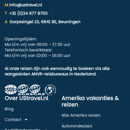
je het hele jaar door
M
info@ustravel.nl
bezoeken. Voor herfstkleuren
kies je september en oktober,
T
+31 (0)24 677 8750
voor actieve zomervakanties
A
Dorpssingel 10, 6641 BE, Beuningen
juni tot augustus, en voor
wintersport de maanden
januari en februari. De lente
Openingstijden:
Ma t/m vrij van 09:00 – 17:30 uur
is ideaal als je van rust en
Telefonisch bereikbaar:
natuur houdt zonder drukte.
Ma t/m vrij van 10:00 – 16:00 uur
Al onze reizen zijn ook eenvoudig te boeken via alle
aangesloten ANVR-reisbureaus in Nederland.
Over UStravel.nl
Amerika vakanties &
reizen
Blog
Alle Amerika reizen
Contact
Autorondreizen