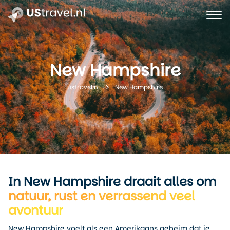
New Hampshire
New Hampshire
ustravel.nl
In New Hampshire draait alles om
natuur, rust en verrassend veel
avontuur
New Hampshire voelt als een Amerikaans geheim dat je