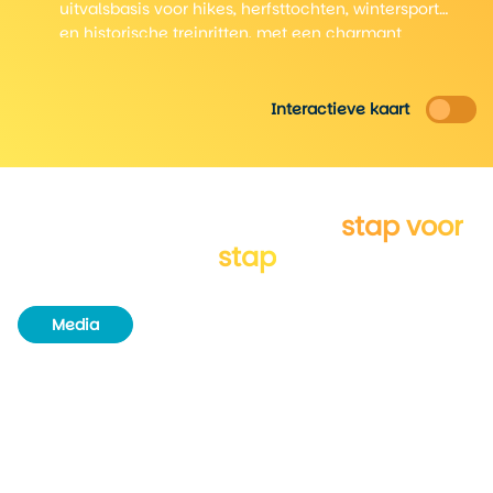
uitvalsbasis voor hikes, herfsttochten, wintersport
en historische treinritten, met een charmant
centrum vol winkels en eetgelegenheden.
Interactieve kaart
Verken New Hampshire
stap voor
stap
Media
Routeboek
Achtergrondinformatie
Unieke plekjes
Natuur & wildlife
Steden
Aangrenzende staten