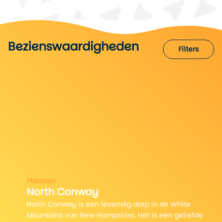
Bezienswaardigheden
Wat te doen!
Filters
Filters
3
Plaatsen
North Conway
North Conway is een levendig dorp in de White
Mountains van New Hampshire. Het is een geliefde