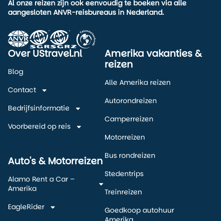
Al onze reizen zijn ook eenvoudig te boeken via alle
aangesloten ANVR-reisbureaus in Nederland.
Over UStravel.nl
Amerika vakanties &
reizen
Blog
Alle Amerika reizen
Contact
Autorondreizen
Bedrijfsinformatie
Camperreizen
Voorbereid op reis
Motorreizen
Bus rondreizen
Auto's & Motorreizen
Stedentrips
Alamo Rent a Car –
Amerika
Treinreizen
EagleRider
Goedkoop autohuur
Amerika