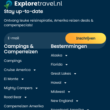
Stay up-to-date
Ontvang leuke reisinspiratie, Amerika reizen deals &
camperspecials!
Inschrijven
Campings &
Bestemmingen
Alternative:
Camperreizen
Alaska
Campings
Florida
Cruise America
Great Lakes
El Monte
Hawaï
Mighty Campers
Midwest
Road Bear
New England
Camperreizen Amerika
Noordoost Amerika