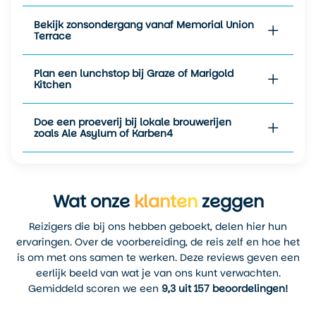
Madison. Rond het Capitool is
Bekijk zonsondergang vanaf Memorial Union
het drukker, de terrassen
Terrace
zitten vol, en op de meren is
het een komen en gaan van
Plan een lunchstop bij Graze of Marigold
kajaks, bootjes en suppers.
Kitchen
De stad voelt dan bijna
mediterraans, behalve dat
het bier hier lokaal
Doe een proeverij bij lokale brouwerijen
zoals Ale Asylum of Karben4
gebrouwen is en je in plaats
van tapas vers gesneden
kaas en bratwurst krijgt.
September en oktober zijn
Wat onze
klanten
zeggen
ideaal voor wie liever buiten
het hoogseizoen reist. De
Reizigers die bij ons hebben geboekt, delen hier hun
temperaturen blijven
ervaringen. Over de voorbereiding, de reis zelf en hoe het
aangenaam, de kleuren in de
is om met ons samen te werken. Deze reviews geven een
parken veranderen langzaam
eerlijk beeld van wat je van ons kunt verwachten.
naar herfsttinten en het
Gemiddeld scoren we een
9,3 uit 157 beoordelingen!
tempo in de stad daalt net