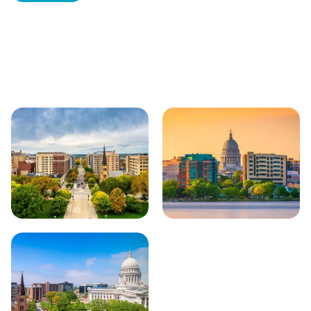
Achtergrondinformatie
Unieke plekjes
Natuur & wildlife
Bezienswaardigheden
Plaatsen in de buurt van Madison