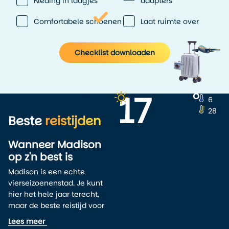
Kleding in laagjes
adapters
Comfortabele schoenen
Laat ruimte over
Checklist downloaden
17
o
6
28
Beste
reistijden
Wanneer Madison
op z'n best is
Madison is een echte
vierseizoenenstad. Je kunt
hier het hele jaar terecht,
maar de beste reistijd voor
een vakantie naar Madison is
Lees meer
van mei tot en met oktober
.