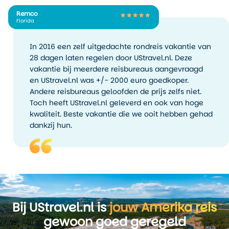
genoeg om alles wat relaxter
te beleven.
Remco
Florida
De winter is kalmer en koud,
met temperaturen onder nul
In 2016 een zelf uitgedachte rondreis vakantie van
en sneeuwval. Toch blijft de
28 dagen laten regelen door UStravel.nl. Deze
stad actief. Er wordt
vakantie bij meerdere reisbureaus aangevraagd
geschaatst op de meren,
en UStravel.nl was +/- 2000 euro goedkoper.
gewandeld door de sneeuw
Andere reisbureaus geloofden de prijs zelfs niet.
en in cafés heerst een
Toch heeft UStravel.nl geleverd en ook van hoge
knusse sfeer. Als je een reis
kwaliteit. Beste vakantie die we ooit hebben gehad
naar Madison combineert
dankzij hun.
met winteractiviteiten, is dit
een goed alternatief voor de
drukke zomermaanden.
Bij UStravel.nl is
jouw Amerika reis
gewoon goed geregeld