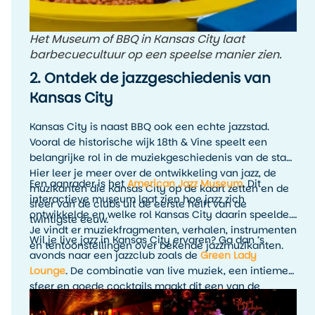
Het Museum of BBQ in Kansas City laat
barbecuecultuur op een speelse manier zien.
2. Ontdek de jazzgeschiedenis van
Kansas City
Kansas City is naast BBQ ook een echte jazzstad.
Vooral de historische wijk 18th & Vine speelt een
belangrijke rol in de muziekgeschiedenis van de stad.
Hier leer je meer over de ontwikkeling van jazz, de
Een aanrader is het
American Jazz Museum
. Dit
muzikanten die Kansas City op de kaart zetten en de
interactieve museum laat zien hoe jazz zich
sfeer van de clubs uit de eerste helft van de
ontwikkelde en welke rol Kansas City daarin speelde.
twintigste eeuw.
Je vindt er muziekfragmenten, verhalen, instrumenten
Wil je live jazz in Kansas City ervaren? Ga dan ’s
en tentoonstellingen over bekende jazzmuzikanten.
avonds naar een jazzclub zoals de
Green Lady
Lounge
. De combinatie van live muziek, een intieme
sfeer en goede cocktails maakt dit een van de
leukste avondactiviteiten in Kansas City. Het is