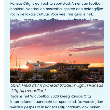
Kansas City is een echte sportstad. American football,
honkbal, voetbal en basketbal spelen een belangrijke
rol in de lokale cultuur. Voor veel reizigers is het
bezoeken van een Amerikaanse sportwedstrijd een
hoogtepunt van de reis, zelfs als je de sport zelf niet
wekelijks volgt.
GEHA Field at Arrowhead Stadium ligt in Kansas
City bij avondlicht.
Tijdens het WK voetbal 2026 kreeg Kansas City
internationale aandacht als speelstad. De wedstrijden
werden gespeeld in Kansas City Stadium, ook bekend