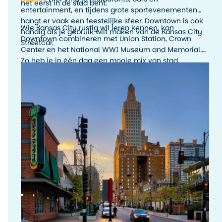
het eerst in de stad bent.
entertainment, en tijdens grote sportevenementen
hangt er vaak een feestelijke sfeer. Downtown is ook
Wie Kansas City rustig wil leren kennen, kan
handig als je gebruik wilt maken van de Kansas City
Downtown combineren met Union Station, Crown
Streetcar.
Center en het National WWI Museum and Memorial.
Zo heb je in één dag een mooie mix van stad,
geschiedenis en uitzicht.