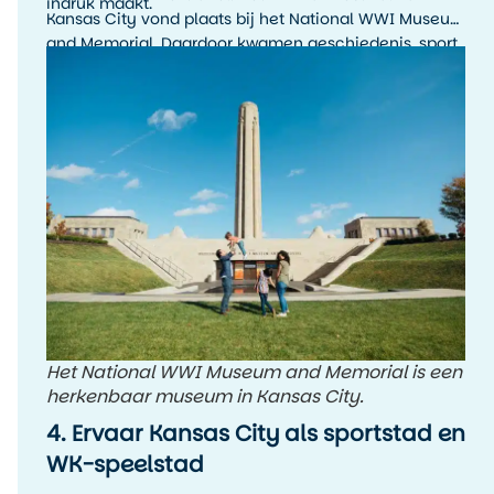
indruk maakt.
Kansas City vond plaats bij het National WWI Museum
and Memorial. Daardoor kwamen geschiedenis, sport
en stadssfeer hier op een bijzondere manier samen.
Het National WWI Museum and Memorial is een
herkenbaar museum in Kansas City.
4. Ervaar Kansas City als sportstad en
WK-speelstad