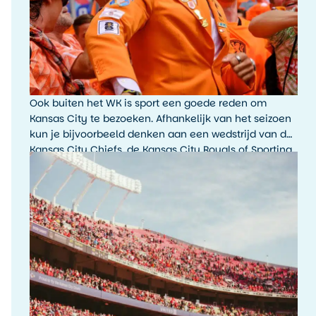
Ook buiten het WK is sport een goede reden om
Kansas City te bezoeken. Afhankelijk van het seizoen
kun je bijvoorbeeld denken aan een wedstrijd van de
Kansas City Chiefs, de Kansas City Royals of Sporting
Kansas City. De sfeer rondom een wedstrijddag, met
fans, tailgating en lokale trots, is typisch Amerikaans.