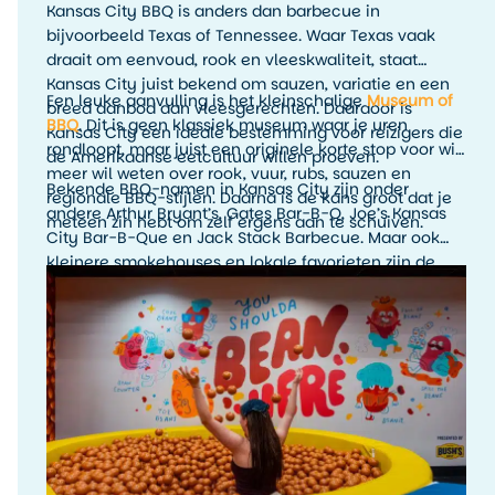
Kansas City BBQ is anders dan barbecue in
bijvoorbeeld Texas of Tennessee. Waar Texas vaak
draait om eenvoud, rook en vleeskwaliteit, staat
Kansas City juist bekend om sauzen, variatie en een
Een leuke aanvulling is het kleinschalige
Museum of
breed aanbod aan vleesgerechten. Daardoor is
BBQ
. Dit is geen klassiek museum waar je uren
Kansas City een ideale bestemming voor reizigers die
rondloopt, maar juist een originele korte stop voor wie
de Amerikaanse eetcultuur willen proeven.
meer wil weten over rook, vuur, rubs, sauzen en
Bekende BBQ-namen in Kansas City zijn onder
regionale BBQ-stijlen. Daarna is de kans groot dat je
andere Arthur Bryant’s, Gates Bar-B-Q, Joe’s Kansas
meteen zin hebt om zelf ergens aan te schuiven.
City Bar-B-Que en Jack Stack Barbecue. Maar ook
kleinere smokehouses en lokale favorieten zijn de
moeite waard. Het leukste is om tijdens je verblijf
meerdere BBQ-stops te proberen en zelf te ontdekken
welke stijl jouw favoriet is.