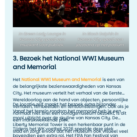
precies zo’n ervaring die je reis persoonlijker maakt
dan alleen het afvinken van bezienswaardigheden.
In Green Lady Lounge in
In Black Dolphin in
Kansas City speelt een
Kansas City speelt een
muzikant voor publiek.
jazzband op het podium.
3. Bezoek het National WWI Museum
and Memorial
Het
National WWI Museum and Memorial
is een van
de belangrijkste bezienswaardigheden van Kansas
City. Het museum vertelt het verhaal van de Eerste
Wereldoorlog aan de hand van objecten, persoonlijke
De locatie zelf maakt het bezoek extra bijzonder.
verhalen, filmbeelden en tentoonstellingen. Ook als je
Vanaf het terrein rondom het memorial heb je een
normaal niet snel een oorlogsmuseum bezoekt, is dit
mooi uitzicht over de skyline van Kansas City. De
een indrukwekkende plek.
Liberty Memorial Tower is een herkenbaar punt in de
Tijdens het WK voetbal 2026 speelde deze plek
stad en zorgt ervoor dat het museum ook visueel veel
bovendien een extra rol. Het FIFA Fan Festival van