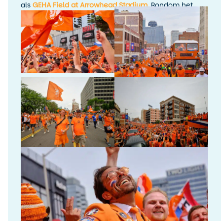
als
GEHA Field at Arrowhead Stadium
. Rondom het
toernooi waren er fanactiviteiten, kijkfeesten en
evenementen in de stad.