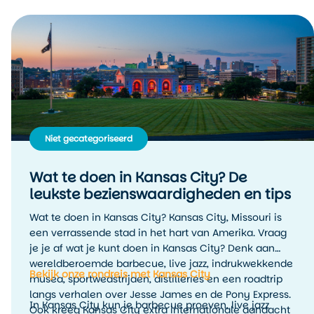
Niet gecategoriseerd
Wat te doen in Kansas City? De
leukste bezienswaardigheden en tips
Wat te doen in Kansas City? Kansas City, Missouri is
een verrassende stad in het hart van Amerika. Vraag
je je af wat je kunt doen in Kansas City? Denk aan
wereldberoemde barbecue, live jazz, indrukwekkende
Bekijk onze rondreis met Kansas City
musea, sportwedstrijden, distilleries en een roadtrip
langs verhalen over Jesse James en de Pony Express.
In Kansas City kun je barbecue proeven, live jazz
Ook kreeg Kansas City extra internationale aandacht