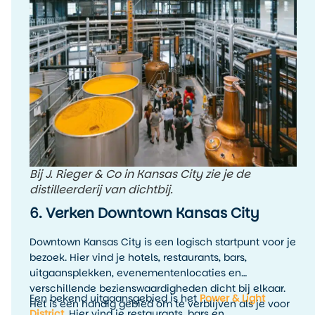
Bij J. Rieger & Co in Kansas City zie je de
distilleerderij van dichtbij.
6. Verken Downtown Kansas City
Downtown Kansas City is een logisch startpunt voor je
bezoek. Hier vind je hotels, restaurants, bars,
uitgaansplekken, evenementenlocaties en
verschillende bezienswaardigheden dicht bij elkaar.
Een bekend uitgaansgebied is het
Power & Light
Het is een handig gebied om te verblijven als je voor
District
. Hier vind je restaurants, bars en