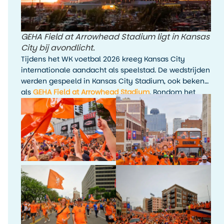
GEHA Field at Arrowhead Stadium ligt in Kansas
City bij avondlicht.
Tijdens het WK voetbal 2026 kreeg Kansas City
internationale aandacht als speelstad. De wedstrijden
werden gespeeld in Kansas City Stadium, ook bekend
als
GEHA Field at Arrowhead Stadium
. Rondom het
toernooi waren er fanactiviteiten, kijkfeesten en
evenementen in de stad.