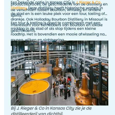
Een bekende optie in Kansas City is
J. Rieger & Co.
productieproces, de geschiedenis van de distillery en
Distillery
. Deze distillery heeft historische wortels in
de verschillen tussen bourbon, whiskey en andere
de stad en is een leuke plek voor een tour, tasting of
spirits.
drankje. Ook Holladay Bourbon Distillery in Missouri is
Een tour & tasting is goed te combineren met een
interessant voor liefhebbers van bourbon en lokale
middag in de stad of als stop tijdens een kleine
geschiedenis.
roadtrip. Het is bovendien een mooie afwisseling na
musea, wijken en sightseeing.
Bij J. Rieger & Co in Kansas City zie je de
distilleerderij van dichtbij.