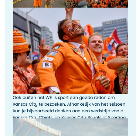
Ook buiten het WK is sport een goede reden om
Kansas City te bezoeken. Afhankelijk van het seizoen
kun je bijvoorbeeld denken aan een wedstrijd van de
Kansas City Chiefs, de Kansas City Royals of Sporting
Kansas City. De sfeer rondom een wedstrijddag, met
fans, tailgating en lokale trots, is typisch Amerikaans.