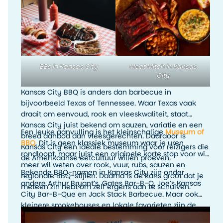
rokerige smaken, rijke sauzen en veel variatie. Denk
aan ribs, brisket, pulled pork, burnt ends en
rijkgevulde barbecueplates.
BBs in Kansas City
Meat Mitch in Kansas
City
Kansas City BBQ is anders dan barbecue in
bijvoorbeeld Texas of Tennessee. Waar Texas vaak
draait om eenvoud, rook en vleeskwaliteit, staat
Kansas City juist bekend om sauzen, variatie en een
Een leuke aanvulling is het kleinschalige
Museum of
breed aanbod aan vleesgerechten. Daardoor is
BBQ
. Dit is geen klassiek museum waar je uren
Kansas City een ideale bestemming voor reizigers die
rondloopt, maar juist een originele korte stop voor wie
de Amerikaanse eetcultuur willen proeven.
meer wil weten over rook, vuur, rubs, sauzen en
Bekende BBQ-namen in Kansas City zijn onder
regionale BBQ-stijlen. Daarna is de kans groot dat je
andere Arthur Bryant’s, Gates Bar-B-Q, Joe’s Kansas
meteen zin hebt om zelf ergens aan te schuiven.
City Bar-B-Que en Jack Stack Barbecue. Maar ook
kleinere smokehouses en lokale favorieten zijn de
moeite waard. Het leukste is om tijdens je verblijf