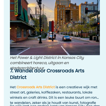
Het Power & Light District in Kansas City
combineert horeca, uitgaan en
stadsarchitectuur.
7. Wandel door Crossroads Arts
District
Het
Crossroads Arts District
is een creatieve wijk met
street art, galeries, koffiezaken, restaurants, lokale
winkels en craft drinks. Dit is een leuke buurt om rond
te wandelen, zeker als je houdt van kunst, fotografie
De wijk laat een andere kant van Kansas City zien dan