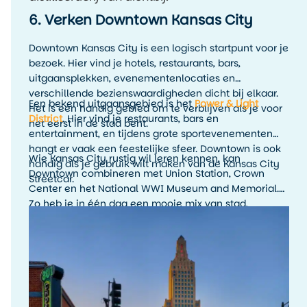
6. Verken Downtown Kansas City
Downtown Kansas City is een logisch startpunt voor je
bezoek. Hier vind je hotels, restaurants, bars,
uitgaansplekken, evenementenlocaties en
verschillende bezienswaardigheden dicht bij elkaar.
Een bekend uitgaansgebied is het
Power & Light
Het is een handig gebied om te verblijven als je voor
District
. Hier vind je restaurants, bars en
het eerst in de stad bent.
entertainment, en tijdens grote sportevenementen
hangt er vaak een feestelijke sfeer. Downtown is ook
Wie Kansas City rustig wil leren kennen, kan
handig als je gebruik wilt maken van de Kansas City
Downtown combineren met Union Station, Crown
Streetcar.
Center en het National WWI Museum and Memorial.
Zo heb je in één dag een mooie mix van stad,
geschiedenis en uitzicht.