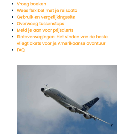
Vroeg boeken
Wees flexibel met je reisdata
Gebruik en vergelijkingssite
Overweeg tussenstops
Meld je aan voor prijsalerts
Slotoverwegingen: Het vinden van de beste
vliegtickets voor je Amerikaanse avontuur
FAQ