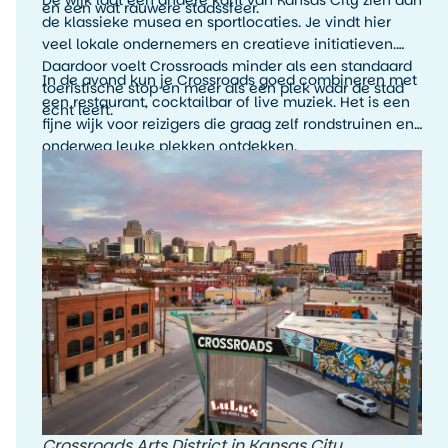
en een wat rauwere stadssfeer.
de klassieke musea en sportlocaties. Je vindt hier
veel lokale ondernemers en creatieve initiatieven.
Daardoor voelt Crossroads minder als een standaard
In de avond kun je Crossroads goed combineren met
toeristische stop en meer als een plek waar de stad
een restaurant, cocktailbar of live muziek. Het is een
echt leeft.
fijne wijk voor reizigers die graag zelf rondstruinen en
onderweg leuke plekken ontdekken.
Crossroads Arts District in Kansas City