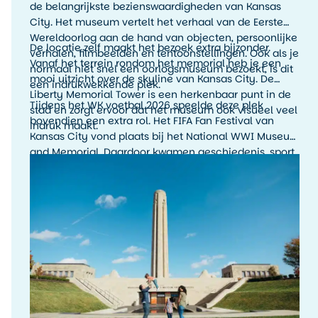
de belangrijkste bezienswaardigheden van Kansas
City. Het museum vertelt het verhaal van de Eerste
Wereldoorlog aan de hand van objecten, persoonlijke
De locatie zelf maakt het bezoek extra bijzonder.
verhalen, filmbeelden en tentoonstellingen. Ook als je
Vanaf het terrein rondom het memorial heb je een
normaal niet snel een oorlogsmuseum bezoekt, is dit
mooi uitzicht over de skyline van Kansas City. De
een indrukwekkende plek.
Liberty Memorial Tower is een herkenbaar punt in de
Tijdens het WK voetbal 2026 speelde deze plek
stad en zorgt ervoor dat het museum ook visueel veel
bovendien een extra rol. Het FIFA Fan Festival van
indruk maakt.
Kansas City vond plaats bij het National WWI Museum
and Memorial. Daardoor kwamen geschiedenis, sport
en stadssfeer hier op een bijzondere manier samen.