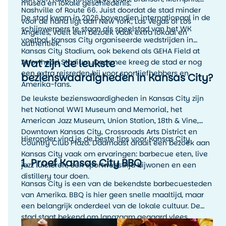
musea en lokale geschiedenis.
Nashville of Route 66. Juist doordat de stad minder
De stad kwam in 2026 bovendien internationaal in de
voor de hand ligt dan New York, Las Vegas of Los
schijnwerpers te staan als speelstad van het WK
Angeles, voelt een bezoek vaak extra lokaal en
voetbal. Kansas City organiseerde wedstrijden in
authentiek.
Kansas City Stadium, ook bekend als GEHA Field at
Wat zijn de leukste
Arrowhead Stadium. Daarmee kreeg de stad er nog
een extra reisreden bij voor sportliefhebbers en
bezienswaardigheden in Kansas City?
Amerika-fans.
De leukste bezienswaardigheden in Kansas City zijn
het National WWI Museum and Memorial, het
American Jazz Museum, Union Station, 18th & Vine,
Downtown Kansas City, Crossroads Arts District en
Hieronder vind je de beste tips voor Kansas City.
Country Club Plaza. Daarnaast draait een bezoek aan
Kansas City vaak om ervaringen: barbecue eten, live
1. Proef Kansas City BBQ
jazz luisteren, een sportwedstrijd bijwonen en een
distillery tour doen.
Kansas City is een van de bekendste barbecuesteden
van Amerika. BBQ is hier geen snelle maaltijd, maar
een belangrijk onderdeel van de lokale cultuur. De
stad staat bekend om langzaam gegaard vlees,