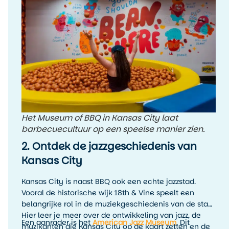
meerdere BBQ-stops te proberen en zelf te ontdekken
welke stijl jouw favoriet is.
Het Museum of BBQ in Kansas City laat
barbecuecultuur op een speelse manier zien.
2. Ontdek de jazzgeschiedenis van
Kansas City
Kansas City is naast BBQ ook een echte jazzstad.
Vooral de historische wijk 18th & Vine speelt een
belangrijke rol in de muziekgeschiedenis van de stad.
Hier leer je meer over de ontwikkeling van jazz, de
Een aanrader is het
American Jazz Museum
. Dit
muzikanten die Kansas City op de kaart zetten en de