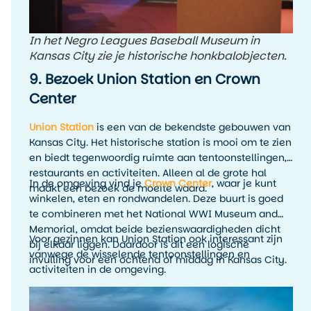
In het Negro Leagues Baseball Museum in
Kansas City zie je historische honkbalobjecten.
9. Bezoek Union Station en Crown
Center
Union Station
is een van de bekendste gebouwen van
Kansas City. Het historische station is mooi om te zien
en biedt tegenwoordig ruimte aan tentoonstellingen,
restaurants en activiteiten. Alleen al de grote hal
In de omgeving vind je
Crown Center
, waar je kunt
maakt een bezoek de moeite waard.
winkelen, eten en rondwandelen. Deze buurt is goed
te combineren met het National WWI Museum and
Memorial, omdat beide bezienswaardigheden dicht
Voor gezinnen kan Union Station ook interessant zijn
bij elkaar liggen. Daardoor is dit een logische
vanwege de wisselende tentoonstellingen en
invulling voor een ochtend of middag in Kansas City.
activiteiten in de omgeving.