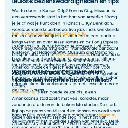
leukste bezienswaardigheden en tips
Wat te doen in Kansas City? Kansas City, Missouri is
een verrassende stad in het hart van Amerika. Vraag
je je af wat je kunt doen in Kansas City? Denk aan
wereldberoemde barbecue, live jazz, indrukwekkende
Bekijk onze rondreis met Kansas City
musea, sportwedstrijden, distilleries en een roadtrip
langs verhalen over Jesse James en de Pony Express.
In Kansas City kun je barbecue proeven, live jazz
Ook kreeg Kansas City extra internationale aandacht
luisteren, het National WWI Museum and Memorial
als speelstad van het
WK voetbal 2026
. Daardoor is de
bezoeken, sportwedstrijden bijwonen, een distillery
stad niet alleen interessant voor liefhebbers van
tour doen en historische wijken zoals Downtown,
Amerika, muziek en geschiedenis, maar ook voor
Waarom Kansas City bezoeken
Crossroads en 18th & Vine ontdekken. Met een
reizigers die een minder bekende bestemming willen
huurauto kun je bovendien een korte roadtrip maken
tijdens een rondreis door Amerika?
toevoegen aan hun rondreis door de Verenigde
naar plekken die verbonden zijn met Jesse James en
Staten.
de Pony Express.
Kansas City
is een goede keuze als je een
Amerikaanse stad zoekt met veel karakter, maar
zonder de drukte van de bekendste steden. De stad
ligt op de grens van Missouri en Kansas en wordt vaak
Kansas City past goed in een rondreis door
Missouri
,
gezien als een verrassende stop in het hart van
de Midwest of het muzikale zuiden van Amerika. Denk
Amerika. Je vindt er een mix van muziek, eten, sport,
aan een route richting St. Louis, Branson, Memphis,