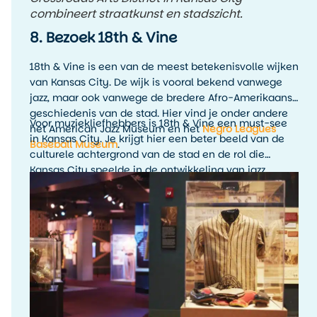
combineert straatkunst en stadszicht.
8. Bezoek 18th & Vine
18th & Vine is een van de meest betekenisvolle wijken
van Kansas City. De wijk is vooral bekend vanwege
jazz, maar ook vanwege de bredere Afro-Amerikaanse
geschiedenis van de stad. Hier vind je onder andere
Voor muziekliefhebbers is 18th & Vine een must-see
het American Jazz Museum en het
Negro Leagues
in Kansas City. Je krijgt hier een beter beeld van de
Baseball Museum
.
culturele achtergrond van de stad en de rol die
Kansas City speelde in de ontwikkeling van jazz.
Combineer een museumbezoek bij voorkeur met live
muziek in de avond, zodat de geschiedenis ook echt
tot leven komt.