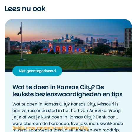
Lees nu ook
Niet gecategoriseerd
Wat te doen in Kansas City? De
leukste bezienswaardigheden en tips
Wat te doen in Kansas City? Kansas City, Missouri is
een verrassende stad in het hart van Amerika. Vraag
je je af wat je kunt doen in Kansas City? Denk aan
wereldberoemde barbecue, live jazz, indrukwekkende
Bekijk onze rondreis met Kansas City
musea, sportwedstrijden, distilleries en een roadtrip