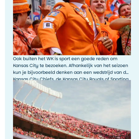
Ook buiten het WK is sport een goede reden om
Kansas City te bezoeken. Afhankelijk van het seizoen
kun je bijvoorbeeld denken aan een wedstrijd van de
Kansas City Chiefs, de Kansas City Royals of Sporting
Kansas City. De sfeer rondom een wedstrijddag, met
fans, tailgating en lokale trots, is typisch Amerikaans.