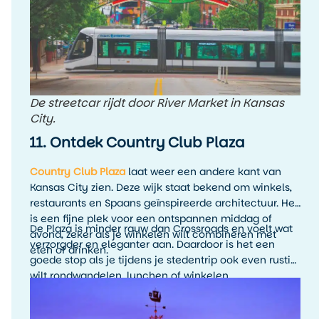
De streetcar rijdt door River Market in Kansas
City.
11. Ontdek Country Club Plaza
Country Club Plaza
laat weer een andere kant van
Kansas City zien. Deze wijk staat bekend om winkels,
restaurants en Spaans geïnspireerde architectuur. Het
is een fijne plek voor een ontspannen middag of
De Plaza is minder rauw dan Crossroads en voelt wat
avond, zeker als je winkelen wilt combineren met
verzorgder en eleganter aan. Daardoor is het een
eten of drinken.
goede stop als je tijdens je stedentrip ook even rustig
wilt rondwandelen, lunchen of winkelen.