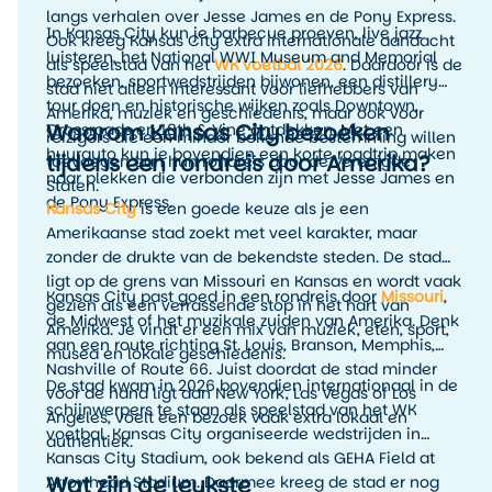
langs verhalen over Jesse James en de Pony Express.
In Kansas City kun je barbecue proeven, live jazz
Ook kreeg Kansas City extra internationale aandacht
luisteren, het National WWI Museum and Memorial
als speelstad van het
WK voetbal 2026
. Daardoor is de
bezoeken, sportwedstrijden bijwonen, een distillery
stad niet alleen interessant voor liefhebbers van
tour doen en historische wijken zoals Downtown,
Amerika, muziek en geschiedenis, maar ook voor
Waarom Kansas City bezoeken
Crossroads en 18th & Vine ontdekken. Met een
reizigers die een minder bekende bestemming willen
huurauto kun je bovendien een korte roadtrip maken
tijdens een rondreis door Amerika?
toevoegen aan hun rondreis door de Verenigde
naar plekken die verbonden zijn met Jesse James en
Staten.
de Pony Express.
Kansas City
is een goede keuze als je een
Amerikaanse stad zoekt met veel karakter, maar
zonder de drukte van de bekendste steden. De stad
ligt op de grens van Missouri en Kansas en wordt vaak
Kansas City past goed in een rondreis door
Missouri
,
gezien als een verrassende stop in het hart van
de Midwest of het muzikale zuiden van Amerika. Denk
Amerika. Je vindt er een mix van muziek, eten, sport,
aan een route richting St. Louis, Branson, Memphis,
musea en lokale geschiedenis.
Nashville of Route 66. Juist doordat de stad minder
De stad kwam in 2026 bovendien internationaal in de
voor de hand ligt dan New York, Las Vegas of Los
schijnwerpers te staan als speelstad van het WK
Angeles, voelt een bezoek vaak extra lokaal en
voetbal. Kansas City organiseerde wedstrijden in
authentiek.
Kansas City Stadium, ook bekend als GEHA Field at
Wat zijn de leukste
Arrowhead Stadium. Daarmee kreeg de stad er nog