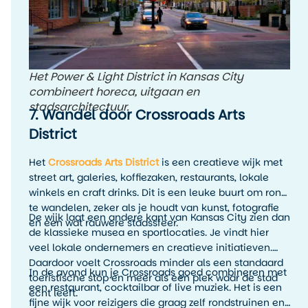
Het Power & Light District in Kansas City
combineert horeca, uitgaan en
stadsarchitectuur.
7. Wandel door Crossroads Arts
District
Het
Crossroads Arts District
is een creatieve wijk met
street art, galeries, koffiezaken, restaurants, lokale
winkels en craft drinks. Dit is een leuke buurt om rond
te wandelen, zeker als je houdt van kunst, fotografie
De wijk laat een andere kant van Kansas City zien dan
en een wat rauwere stadssfeer.
de klassieke musea en sportlocaties. Je vindt hier
veel lokale ondernemers en creatieve initiatieven.
Daardoor voelt Crossroads minder als een standaard
In de avond kun je Crossroads goed combineren met
toeristische stop en meer als een plek waar de stad
een restaurant, cocktailbar of live muziek. Het is een
echt leeft.
fijne wijk voor reizigers die graag zelf rondstruinen en