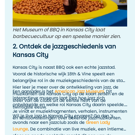
Het Museum of BBQ in Kansas City laat
barbecuecultuur op een speelse manier zien.
2. Ontdek de jazzgeschiedenis van
Kansas City
Kansas City is naast BBQ ook een echte jazzstad.
Vooral de historische wijk 18th & Vine speelt een
belangrijke rol in de muziekgeschiedenis van de stad.
Hier leer je meer over de ontwikkeling van jazz, de
Een aanrader is het
American Jazz Museum
. Dit
muzikanten die Kansas City op de kaart zetten en de
interactieve museum laat zien hoe jazz zich
sfeer van de clubs uit de eerste helft van de
ontwikkelde en welke rol Kansas City daarin speelde.
twintigste eeuw.
Je vindt er muziekfragmenten, verhalen, instrumenten
Wil je live jazz in Kansas City ervaren? Ga dan ’s
en tentoonstellingen over bekende jazzmuzikanten.
avonds naar een jazzclub zoals de
Green Lady
Lounge
. De combinatie van live muziek, een intieme