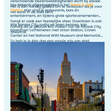
verschillende bezienswaardigheden dicht bij elkaar.
Een bekend uitgaansgebied is het
Power & Light
Het is een handig gebied om te verblijven als je voor
District
. Hier vind je restaurants, bars en
het eerst in de stad bent.
entertainment, en tijdens grote sportevenementen
hangt er vaak een feestelijke sfeer. Downtown is ook
Wie Kansas City rustig wil leren kennen, kan
handig als je gebruik wilt maken van de Kansas City
Downtown combineren met Union Station, Crown
Streetcar.
Center en het National WWI Museum and Memorial.
Zo heb je in één dag een mooie mix van stad,
geschiedenis en uitzicht.