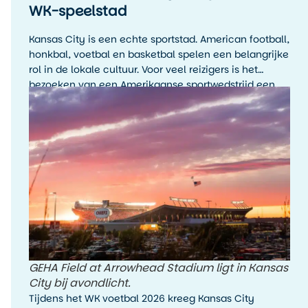
WK-speelstad
Kansas City is een echte sportstad. American football,
honkbal, voetbal en basketbal spelen een belangrijke
rol in de lokale cultuur. Voor veel reizigers is het
bezoeken van een Amerikaanse sportwedstrijd een
hoogtepunt van de reis, zelfs als je de sport zelf niet
wekelijks volgt.
GEHA Field at Arrowhead Stadium ligt in Kansas
City bij avondlicht.
Tijdens het WK voetbal 2026 kreeg Kansas City