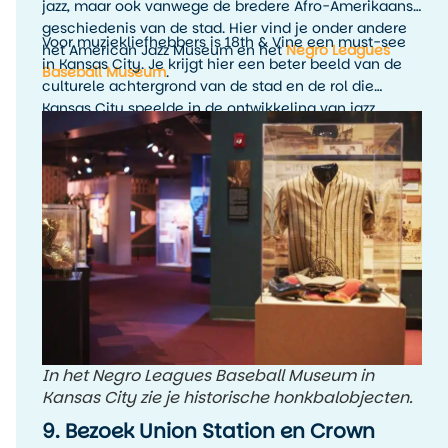
jazz, maar ook vanwege de bredere Afro-Amerikaanse
geschiedenis van de stad. Hier vind je onder andere
Voor muziekliefhebbers is 18th & Vine een must-see
het American Jazz Museum en het
Negro Leagues
in Kansas City. Je krijgt hier een beter beeld van de
Baseball Museum
.
culturele achtergrond van de stad en de rol die
Kansas City speelde in de ontwikkeling van jazz.
Combineer een museumbezoek bij voorkeur met live
muziek in de avond, zodat de geschiedenis ook echt
tot leven komt.
In het Negro Leagues Baseball Museum in
Kansas City zie je historische honkbalobjecten.
9. Bezoek Union Station en Crown