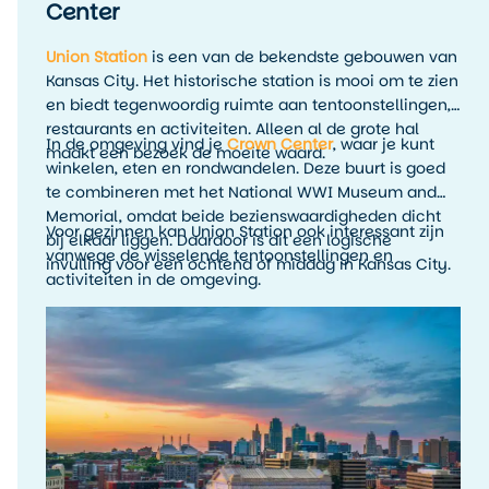
Center
Union Station
is een van de bekendste gebouwen van
Kansas City. Het historische station is mooi om te zien
en biedt tegenwoordig ruimte aan tentoonstellingen,
restaurants en activiteiten. Alleen al de grote hal
In de omgeving vind je
Crown Center
, waar je kunt
maakt een bezoek de moeite waard.
winkelen, eten en rondwandelen. Deze buurt is goed
te combineren met het National WWI Museum and
Memorial, omdat beide bezienswaardigheden dicht
Voor gezinnen kan Union Station ook interessant zijn
bij elkaar liggen. Daardoor is dit een logische
vanwege de wisselende tentoonstellingen en
invulling voor een ochtend of middag in Kansas City.
activiteiten in de omgeving.