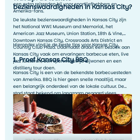
een extra reisreden bij voor sportliefhebbers en
bezienswaardigheden in Kansas City?
Amerika-fans.
De leukste bezienswaardigheden in Kansas City zijn
het National WWI Museum and Memorial, het
American Jazz Museum, Union Station, 18th & Vine,
Downtown Kansas City, Crossroads Arts District en
Hieronder vind je de beste tips voor Kansas City.
Country Club Plaza. Daarnaast draait een bezoek aan
Kansas City vaak om ervaringen: barbecue eten, live
1. Proef Kansas City BBQ
jazz luisteren, een sportwedstrijd bijwonen en een
distillery tour doen.
Kansas City is een van de bekendste barbecuesteden
van Amerika. BBQ is hier geen snelle maaltijd, maar
een belangrijk onderdeel van de lokale cultuur. De
stad staat bekend om langzaam gegaard vlees,
rokerige smaken, rijke sauzen en veel variatie. Denk
aan ribs, brisket, pulled pork, burnt ends en
rijkgevulde barbecueplates.