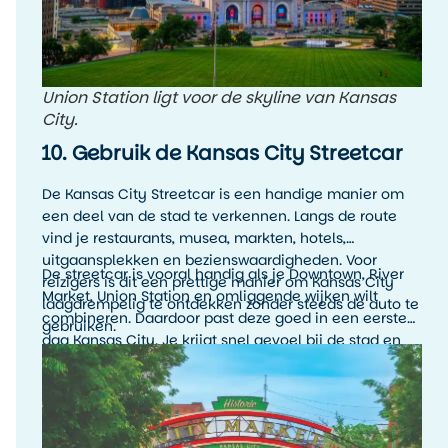
Union Station ligt voor de skyline van Kansas
City.
10. Gebruik de Kansas City Streetcar
De Kansas City Streetcar is een handige manier om
een deel van de stad te verkennen. Langs de route
vind je restaurants, musea, markten, hotels,
uitgaansplekken en bezienswaardigheden. Voor
De streetcar is vooral handig als je Downtown, River
reizigers is dit een prettige manier om Kansas City
Market, Union Station en omliggende wijken wilt
laagdrempelig te ontdekken zonder steeds de auto te
combineren. Daardoor past deze goed in een eerste
gebruiken.
dag Kansas City. Je krijgt snel gevoel bij de stad en
kunt onderweg makkelijk uitstappen waar je wilt
rondkijken.