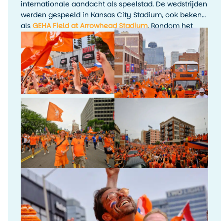
internationale aandacht als speelstad. De wedstrijden
werden gespeeld in Kansas City Stadium, ook bekend
als
GEHA Field at Arrowhead Stadium
. Rondom het
toernooi waren er fanactiviteiten, kijkfeesten en
evenementen in de stad.