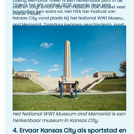
Liberty Memorial Tower is een herkenbaar punt in de
Tijdens het WK voetbal 2026 speelde deze plek
stad en zorgt ervoor dat het museum ook visueel veel
bovendien een extra rol. Het FIFA Fan Festival van
indruk maakt.
Kansas City vond plaats bij het National WWI Museum
and Memorial. Daardoor kwamen geschiedenis, sport
en stadssfeer hier op een bijzondere manier samen.
Het National WWI Museum and Memorial is een
herkenbaar museum in Kansas City.
4. Ervaar Kansas City als sportstad en