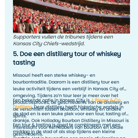
Supporters vullen de tribunes tijdens een
Kansas City Chiefs-wedstrijd.
5. Doe een distillery tour of whiskey
tasting
Missouri heeft een sterke whiskey- en
bourbontraditie. Daarom is een distillery tour een
leuke activiteit tijdens een verblijf in Kansas City of
omgeving. Tijdens zo’n tour leer je meer over het
Een bekende optie in Kansas City is
J. Rieger & Co.
productieproces, de geschiedenis van de distillery en
Distillery
. Deze distillery heeft historische wortels in
de verschillen tussen bourbon, whiskey en andere
de stad en is een leuke plek voor een tour, tasting of
spirits.
drankje. Ook Holladay Bourbon Distillery in Missouri is
Een tour & tasting is goed te combineren met een
interessant voor liefhebbers van bourbon en lokale
middag in de stad of als stop tijdens een kleine
geschiedenis.