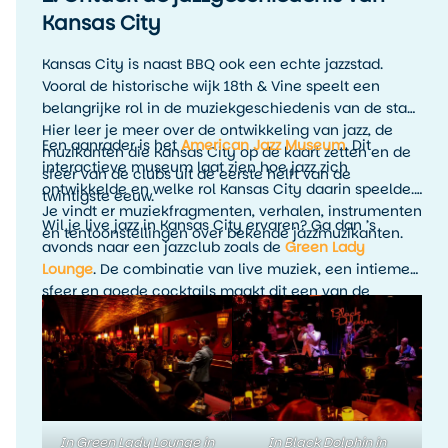
Kansas City
Kansas City is naast BBQ ook een echte jazzstad.
Vooral de historische wijk 18th & Vine speelt een
belangrijke rol in de muziekgeschiedenis van de stad.
Hier leer je meer over de ontwikkeling van jazz, de
Een aanrader is het
American Jazz Museum
. Dit
muzikanten die Kansas City op de kaart zetten en de
interactieve museum laat zien hoe jazz zich
sfeer van de clubs uit de eerste helft van de
ontwikkelde en welke rol Kansas City daarin speelde.
twintigste eeuw.
Je vindt er muziekfragmenten, verhalen, instrumenten
Wil je live jazz in Kansas City ervaren? Ga dan ’s
en tentoonstellingen over bekende jazzmuzikanten.
avonds naar een jazzclub zoals de
Green Lady
Lounge
. De combinatie van live muziek, een intieme
sfeer en goede cocktails maakt dit een van de
leukste avondactiviteiten in Kansas City. Het is
precies zo’n ervaring die je reis persoonlijker maakt
dan alleen het afvinken van bezienswaardigheden.
In Green Lady Lounge in
In Black Dolphin in