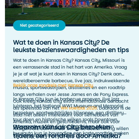
Niet gecategoriseerd
Wat te doen in Kansas City? De
leukste bezienswaardigheden en tips
Wat te doen in Kansas City? Kansas City, Missouri is
een verrassende stad in het hart van Amerika. Vraag
je je af wat je kunt doen in Kansas City? Denk aan
wereldberoemde barbecue, live jazz, indrukwekkende
Bekijk onze rondreis met Kansas City
musea, sportwedstrijden, distilleries en een roadtrip
langs verhalen over Jesse James en de Pony Express.
In Kansas City kun je barbecue proeven, live jazz
Ook kreeg Kansas City extra internationale aandacht
luisteren, het National WWI Museum and Memorial
als speelstad van het
WK voetbal 2026
. Daardoor is de
bezoeken, sportwedstrijden bijwonen, een distillery
stad niet alleen interessant voor liefhebbers van
tour doen en historische wijken zoals Downtown,
Amerika, muziek en geschiedenis, maar ook voor
Waarom Kansas City bezoeken
Crossroads en 18th & Vine ontdekken. Met een
reizigers die een minder bekende bestemming willen
huurauto kun je bovendien een korte roadtrip maken
tijdens een rondreis door Amerika?
toevoegen aan hun rondreis door de Verenigde