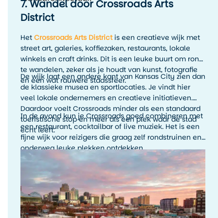
7. Wandel door Crossroads Arts
District
Het
Crossroads Arts District
is een creatieve wijk met
street art, galeries, koffiezaken, restaurants, lokale
winkels en craft drinks. Dit is een leuke buurt om rond
te wandelen, zeker als je houdt van kunst, fotografie
De wijk laat een andere kant van Kansas City zien dan
en een wat rauwere stadssfeer.
de klassieke musea en sportlocaties. Je vindt hier
veel lokale ondernemers en creatieve initiatieven.
Daardoor voelt Crossroads minder als een standaard
In de avond kun je Crossroads goed combineren met
toeristische stop en meer als een plek waar de stad
een restaurant, cocktailbar of live muziek. Het is een
echt leeft.
fijne wijk voor reizigers die graag zelf rondstruinen en
onderweg leuke plekken ontdekken.