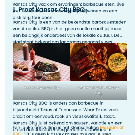
Kansas City vaak om ervaringen: barbecue eten, live
1. Proef Kansas City BBQ
jazz luisteren, een sportwedstrijd bijwonen en een
distillery tour doen.
Kansas City is een van de bekendste barbecuesteden
van Amerika. BBQ is hier geen snelle maaltijd, maar
een belangrijk onderdeel van de lokale cultuur. De
stad staat bekend om langzaam gegaard vlees,
rokerige smaken, rijke sauzen en veel variatie. Denk
aan ribs, brisket, pulled pork, burnt ends en
rijkgevulde barbecueplates.
BBs in Kansas City
Meat Mitch in Kansas
City
Kansas City BBQ is anders dan barbecue in
bijvoorbeeld Texas of Tennessee. Waar Texas vaak
draait om eenvoud, rook en vleeskwaliteit, staat
Kansas City juist bekend om sauzen, variatie en een
Een leuke aanvulling is het kleinschalige
Museum of
breed aanbod aan vleesgerechten. Daardoor is
BBQ
. Dit is geen klassiek museum waar je uren