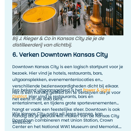
Bij J. Rieger & Co in Kansas City zie je de
distilleerderij van dichtbij.
6. Verken Downtown Kansas City
Downtown Kansas City is een logisch startpunt voor je
bezoek. Hier vind je hotels, restaurants, bars,
uitgaansplekken, evenementenlocaties en
verschillende bezienswaardigheden dicht bij elkaar.
Een bekend uitgaansgebied is het
Power & Light
Het is een handig gebied om te verblijven als je voor
District
. Hier vind je restaurants, bars en
het eerst in de stad bent.
entertainment, en tijdens grote sportevenementen
hangt er vaak een feestelijke sfeer. Downtown is ook
Wie Kansas City rustig wil leren kennen, kan
handig als je gebruik wilt maken van de Kansas City
Downtown combineren met Union Station, Crown
Streetcar.
Center en het National WWI Museum and Memorial.