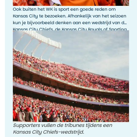
Ook buiten het WK is sport een goede reden om
Kansas City te bezoeken. Afhankelijk van het seizoen
kun je bijvoorbeeld denken aan een wedstrijd van de
Kansas City Chiefs, de Kansas City Royals of Sporting
Kansas City. De sfeer rondom een wedstrijddag, met
fans, tailgating en lokale trots, is typisch Amerikaans.
Supporters vullen de tribunes tijdens een
Kansas City Chiefs-wedstrijd.