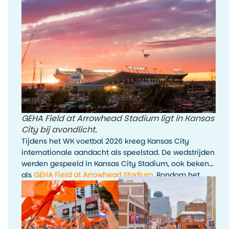
wekelijks volgt.
GEHA Field at Arrowhead Stadium ligt in Kansas
City bij avondlicht.
Tijdens het WK voetbal 2026 kreeg Kansas City
internationale aandacht als speelstad. De wedstrijden
werden gespeeld in Kansas City Stadium, ook bekend
als
GEHA Field at Arrowhead Stadium
. Rondom het
toernooi waren er fanactiviteiten, kijkfeesten en
evenementen in de stad.