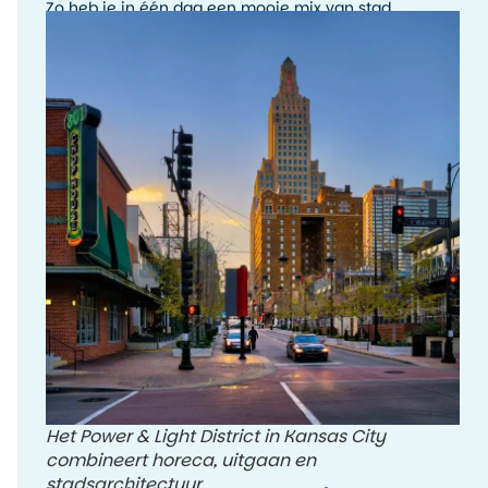
Zo heb je in één dag een mooie mix van stad,
geschiedenis en uitzicht.
Het Power & Light District in Kansas City
combineert horeca, uitgaan en
stadsarchitectuur.