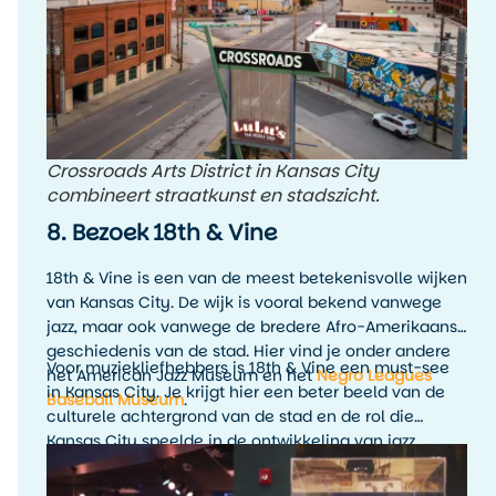
Crossroads Arts District in Kansas City
combineert straatkunst en stadszicht.
8. Bezoek 18th & Vine
18th & Vine is een van de meest betekenisvolle wijken
van Kansas City. De wijk is vooral bekend vanwege
jazz, maar ook vanwege de bredere Afro-Amerikaanse
geschiedenis van de stad. Hier vind je onder andere
Voor muziekliefhebbers is 18th & Vine een must-see
het American Jazz Museum en het
Negro Leagues
in Kansas City. Je krijgt hier een beter beeld van de
Baseball Museum
.
culturele achtergrond van de stad en de rol die
Kansas City speelde in de ontwikkeling van jazz.
Combineer een museumbezoek bij voorkeur met live
muziek in de avond, zodat de geschiedenis ook echt