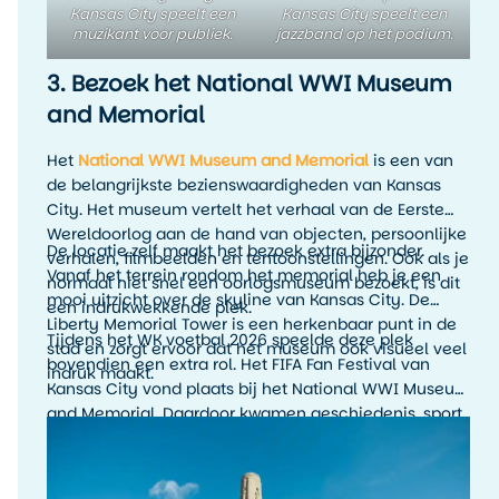
Kansas City speelt een
Kansas City speelt een
muzikant voor publiek.
jazzband op het podium.
3. Bezoek het National WWI Museum
and Memorial
Het
National WWI Museum and Memorial
is een van
de belangrijkste bezienswaardigheden van Kansas
City. Het museum vertelt het verhaal van de Eerste
Wereldoorlog aan de hand van objecten, persoonlijke
De locatie zelf maakt het bezoek extra bijzonder.
verhalen, filmbeelden en tentoonstellingen. Ook als je
Vanaf het terrein rondom het memorial heb je een
normaal niet snel een oorlogsmuseum bezoekt, is dit
mooi uitzicht over de skyline van Kansas City. De
een indrukwekkende plek.
Liberty Memorial Tower is een herkenbaar punt in de
Tijdens het WK voetbal 2026 speelde deze plek
stad en zorgt ervoor dat het museum ook visueel veel
bovendien een extra rol. Het FIFA Fan Festival van
indruk maakt.
Kansas City vond plaats bij het National WWI Museum
and Memorial. Daardoor kwamen geschiedenis, sport
en stadssfeer hier op een bijzondere manier samen.