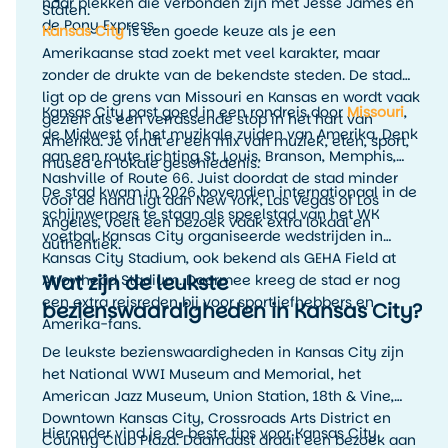
naar plekken die verbonden zijn met Jesse James en
Staten.
de Pony Express.
Kansas City
is een goede keuze als je een
Amerikaanse stad zoekt met veel karakter, maar
zonder de drukte van de bekendste steden. De stad
ligt op de grens van Missouri en Kansas en wordt vaak
Kansas City past goed in een rondreis door
Missouri
,
gezien als een verrassende stop in het hart van
de Midwest of het muzikale zuiden van Amerika. Denk
Amerika. Je vindt er een mix van muziek, eten, sport,
aan een route richting St. Louis, Branson, Memphis,
musea en lokale geschiedenis.
Nashville of Route 66. Juist doordat de stad minder
De stad kwam in 2026 bovendien internationaal in de
voor de hand ligt dan New York, Las Vegas of Los
schijnwerpers te staan als speelstad van het WK
Angeles, voelt een bezoek vaak extra lokaal en
voetbal. Kansas City organiseerde wedstrijden in
authentiek.
Kansas City Stadium, ook bekend als GEHA Field at
Wat zijn de leukste
Arrowhead Stadium. Daarmee kreeg de stad er nog
een extra reisreden bij voor sportliefhebbers en
bezienswaardigheden in Kansas City?
Amerika-fans.
De leukste bezienswaardigheden in Kansas City zijn
het National WWI Museum and Memorial, het
American Jazz Museum, Union Station, 18th & Vine,
Downtown Kansas City, Crossroads Arts District en
Hieronder vind je de beste tips voor Kansas City.
Country Club Plaza. Daarnaast draait een bezoek aan