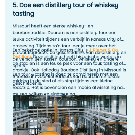
5. Doe een distillery tour of whiskey
tasting
Missouri heeft een sterke whiskey- en
bourbontraditie. Daarom is een distillery tour een
leuke activiteit tijdens een verblijf in Kansas City of
omgeving. Tijdens zo’n tour leer je meer over het
Een bekende optie in Kansas City is
J. Rieger & Co.
productieproces, de geschiedenis van de distillery en
Distillery
. Deze distillery heeft historische wortels in
de verschillen tussen bourbon, whiskey en andere
de stad en is een leuke plek voor een tour, tasting of
spirits.
drankje. Ook Holladay Bourbon Distillery in Missouri is
Een tour & tasting is goed te combineren met een
interessant voor liefhebbers van bourbon en lokale
middag in de stad of als stop tijdens een kleine
geschiedenis.
roadtrip. Het is bovendien een mooie afwisseling na
musea, wijken en sightseeing.