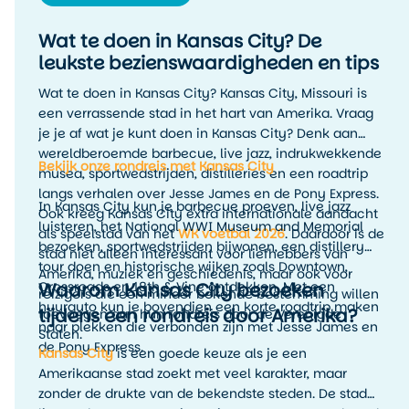
Wat te doen in Kansas City? De
leukste bezienswaardigheden en tips
Wat te doen in Kansas City? Kansas City, Missouri is
een verrassende stad in het hart van Amerika. Vraag
je je af wat je kunt doen in Kansas City? Denk aan
wereldberoemde barbecue, live jazz, indrukwekkende
Bekijk onze rondreis met Kansas City
musea, sportwedstrijden, distilleries en een roadtrip
langs verhalen over Jesse James en de Pony Express.
In Kansas City kun je barbecue proeven, live jazz
Ook kreeg Kansas City extra internationale aandacht
luisteren, het National WWI Museum and Memorial
als speelstad van het
WK voetbal 2026
. Daardoor is de
bezoeken, sportwedstrijden bijwonen, een distillery
stad niet alleen interessant voor liefhebbers van
tour doen en historische wijken zoals Downtown,
Amerika, muziek en geschiedenis, maar ook voor
Waarom Kansas City bezoeken
Crossroads en 18th & Vine ontdekken. Met een
reizigers die een minder bekende bestemming willen
huurauto kun je bovendien een korte roadtrip maken
tijdens een rondreis door Amerika?
toevoegen aan hun rondreis door de Verenigde
naar plekken die verbonden zijn met Jesse James en
Staten.
de Pony Express.
Kansas City
is een goede keuze als je een
Amerikaanse stad zoekt met veel karakter, maar
zonder de drukte van de bekendste steden. De stad