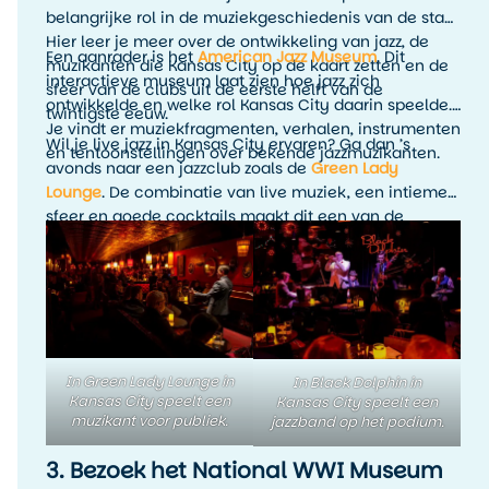
belangrijke rol in de muziekgeschiedenis van de stad.
Hier leer je meer over de ontwikkeling van jazz, de
Een aanrader is het
American Jazz Museum
. Dit
muzikanten die Kansas City op de kaart zetten en de
interactieve museum laat zien hoe jazz zich
sfeer van de clubs uit de eerste helft van de
ontwikkelde en welke rol Kansas City daarin speelde.
twintigste eeuw.
Je vindt er muziekfragmenten, verhalen, instrumenten
Wil je live jazz in Kansas City ervaren? Ga dan ’s
en tentoonstellingen over bekende jazzmuzikanten.
avonds naar een jazzclub zoals de
Green Lady
Lounge
. De combinatie van live muziek, een intieme
sfeer en goede cocktails maakt dit een van de
leukste avondactiviteiten in Kansas City. Het is
precies zo’n ervaring die je reis persoonlijker maakt
dan alleen het afvinken van bezienswaardigheden.
In Green Lady Lounge in
In Black Dolphin in
Kansas City speelt een
Kansas City speelt een
muzikant voor publiek.
jazzband op het podium.
3. Bezoek het National WWI Museum