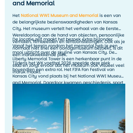
and Memorial
Het
National WWI Museum and Memorial
is een van
de belangrijkste bezienswaardigheden van Kansas
City. Het museum vertelt het verhaal van de Eerste
Wereldoorlog aan de hand van objecten, persoonlijke
De locatie zelf maakt het bezoek extra bijzonder.
verhalen, filmbeelden en tentoonstellingen. Ook als je
Vanaf het terrein rondom het memorial heb je een
normaal niet snel een oorlogsmuseum bezoekt, is dit
mooi uitzicht over de skyline van Kansas City. De
een indrukwekkende plek.
Liberty Memorial Tower is een herkenbaar punt in de
Tijdens het WK voetbal 2026 speelde deze plek
stad en zorgt ervoor dat het museum ook visueel veel
bovendien een extra rol. Het FIFA Fan Festival van
indruk maakt.
Kansas City vond plaats bij het National WWI Museum
and Memorial. Daardoor kwamen geschiedenis, sport
en stadssfeer hier op een bijzondere manier samen.