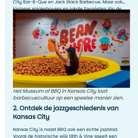
City Bar-B-Que en Jack Stack Barbecue. Maar ook
kleinere smokehouses en lokale favorieten zijn de
moeite waard. Het leukste is om tijdens je verblijf
meerdere BBQ-stops te proberen en zelf te ontdekken
welke stijl jouw favoriet is.
Het Museum of BBQ in Kansas City laat
barbecuecultuur op een speelse manier zien.
2. Ontdek de jazzgeschiedenis van
Kansas City
Kansas City is naast BBQ ook een echte jazzstad.
Vooral de historische wijk 18th & Vine speelt een