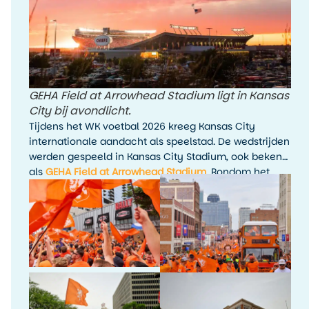
GEHA Field at Arrowhead Stadium ligt in Kansas
City bij avondlicht.
Tijdens het WK voetbal 2026 kreeg Kansas City
internationale aandacht als speelstad. De wedstrijden
werden gespeeld in Kansas City Stadium, ook bekend
als
GEHA Field at Arrowhead Stadium
. Rondom het
toernooi waren er fanactiviteiten, kijkfeesten en
evenementen in de stad.