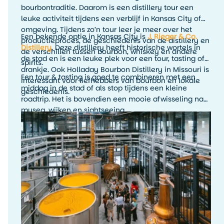
bourbontraditie. Daarom is een distillery tour een
leuke activiteit tijdens een verblijf in Kansas City of
omgeving. Tijdens zo’n tour leer je meer over het
Een bekende optie in Kansas City is
J. Rieger & Co.
productieproces, de geschiedenis van de distillery en
Distillery
. Deze distillery heeft historische wortels in
de verschillen tussen bourbon, whiskey en andere
de stad en is een leuke plek voor een tour, tasting of
spirits.
drankje. Ook Holladay Bourbon Distillery in Missouri is
Een tour & tasting is goed te combineren met een
interessant voor liefhebbers van bourbon en lokale
middag in de stad of als stop tijdens een kleine
geschiedenis.
roadtrip. Het is bovendien een mooie afwisseling na
musea, wijken en sightseeing.