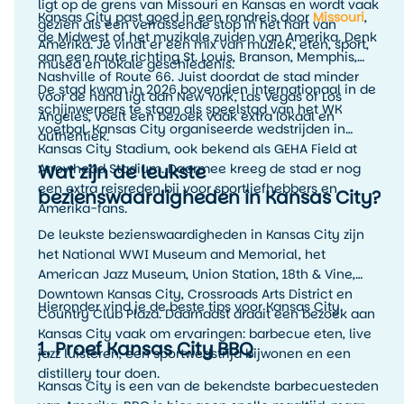
ligt op de grens van Missouri en Kansas en wordt vaak
Kansas City past goed in een rondreis door
Missouri
,
gezien als een verrassende stop in het hart van
de Midwest of het muzikale zuiden van Amerika. Denk
Amerika. Je vindt er een mix van muziek, eten, sport,
aan een route richting St. Louis, Branson, Memphis,
musea en lokale geschiedenis.
Nashville of Route 66. Juist doordat de stad minder
De stad kwam in 2026 bovendien internationaal in de
voor de hand ligt dan New York, Las Vegas of Los
schijnwerpers te staan als speelstad van het WK
Angeles, voelt een bezoek vaak extra lokaal en
voetbal. Kansas City organiseerde wedstrijden in
authentiek.
Kansas City Stadium, ook bekend als GEHA Field at
Wat zijn de leukste
Arrowhead Stadium. Daarmee kreeg de stad er nog
een extra reisreden bij voor sportliefhebbers en
bezienswaardigheden in Kansas City?
Amerika-fans.
De leukste bezienswaardigheden in Kansas City zijn
het National WWI Museum and Memorial, het
American Jazz Museum, Union Station, 18th & Vine,
Downtown Kansas City, Crossroads Arts District en
Hieronder vind je de beste tips voor Kansas City.
Country Club Plaza. Daarnaast draait een bezoek aan
Kansas City vaak om ervaringen: barbecue eten, live
1. Proef Kansas City BBQ
jazz luisteren, een sportwedstrijd bijwonen en een
distillery tour doen.
Kansas City is een van de bekendste barbecuesteden