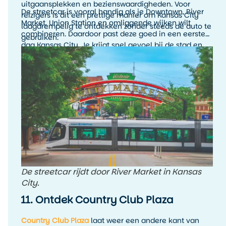
uitgaansplekken en bezienswaardigheden. Voor
De streetcar is vooral handig als je Downtown, River
reizigers is dit een prettige manier om Kansas City
Market, Union Station en omliggende wijken wilt
laagdrempelig te ontdekken zonder steeds de auto te
combineren. Daardoor past deze goed in een eerste
gebruiken.
dag Kansas City. Je krijgt snel gevoel bij de stad en
kunt onderweg makkelijk uitstappen waar je wilt
rondkijken.
De streetcar rijdt door River Market in Kansas
City.
11. Ontdek Country Club Plaza
Country Club Plaza
laat weer een andere kant van