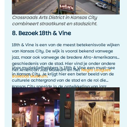
Crossroads Arts District in Kansas City
combineert straatkunst en stadszicht.
8. Bezoek 18th & Vine
18th & Vine is een van de meest betekenisvolle wijken
van Kansas City. De wijk is vooral bekend vanwege
jazz, maar ook vanwege de bredere Afro-Amerikaanse
geschiedenis van de stad. Hier vind je onder andere
Voor muziekliefhebbers is 18th & Vine een must-see
het American Jazz Museum en het
Negro Leagues
in Kansas City. Je krijgt hier een beter beeld van de
Baseball Museum
.
culturele achtergrond van de stad en de rol die
Kansas City speelde in de ontwikkeling van jazz.
Combineer een museumbezoek bij voorkeur met live
muziek in de avond, zodat de geschiedenis ook echt
tot leven komt.