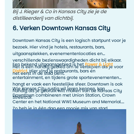
Bij J. Rieger & Co in Kansas City zie je de
distilleerderij van dichtbij.
6. Verken Downtown Kansas City
Downtown Kansas City is een logisch startpunt voor je
bezoek. Hier vind je hotels, restaurants, bars,
uitgaansplekken, evenementenlocaties en
verschillende bezienswaardigheden dicht bij elkaar.
Een bekend uitgaansgebied is het
Power & Light
Het is een handig gebied om te verblijven als je voor
District
. Hier vind je restaurants, bars en
het eerst in de stad bent.
entertainment, en tijdens grote sportevenementen
hangt er vaak een feestelijke sfeer. Downtown is ook
Wie Kansas City rustig wil leren kennen, kan
handig als je gebruik wilt maken van de Kansas City
Downtown combineren met Union Station, Crown
Streetcar.
Center en het National WWI Museum and Memorial.
Zo heb je in één dag een mooie mix van stad,
geschiedenis en uitzicht.