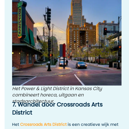
Het Power & Light District in Kansas City
combineert horeca, uitgaan en
stadsarchitectuur.
7. Wandel door Crossroads Arts
District
Het
Crossroads Arts District
is een creatieve wijk met