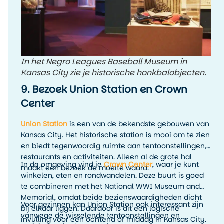
In het Negro Leagues Baseball Museum in
Kansas City zie je historische honkbalobjecten.
9. Bezoek Union Station en Crown
Center
Union Station
is een van de bekendste gebouwen van
Kansas City. Het historische station is mooi om te zien
en biedt tegenwoordig ruimte aan tentoonstellingen,
restaurants en activiteiten. Alleen al de grote hal
In de omgeving vind je
Crown Center
, waar je kunt
maakt een bezoek de moeite waard.
winkelen, eten en rondwandelen. Deze buurt is goed
te combineren met het National WWI Museum and
Memorial, omdat beide bezienswaardigheden dicht
Voor gezinnen kan Union Station ook interessant zijn
bij elkaar liggen. Daardoor is dit een logische
vanwege de wisselende tentoonstellingen en
invulling voor een ochtend of middag in Kansas City.