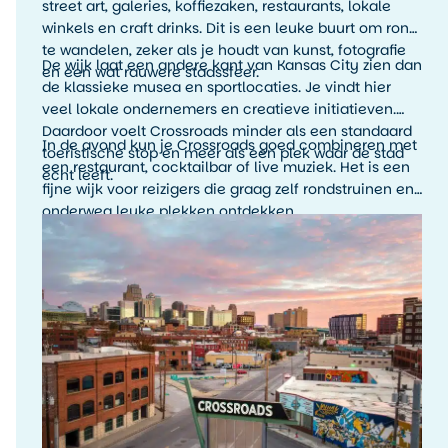
street art, galeries, koffiezaken, restaurants, lokale
winkels en craft drinks. Dit is een leuke buurt om rond
te wandelen, zeker als je houdt van kunst, fotografie
De wijk laat een andere kant van Kansas City zien dan
en een wat rauwere stadssfeer.
de klassieke musea en sportlocaties. Je vindt hier
veel lokale ondernemers en creatieve initiatieven.
Daardoor voelt Crossroads minder als een standaard
In de avond kun je Crossroads goed combineren met
toeristische stop en meer als een plek waar de stad
een restaurant, cocktailbar of live muziek. Het is een
echt leeft.
fijne wijk voor reizigers die graag zelf rondstruinen en
onderweg leuke plekken ontdekken.