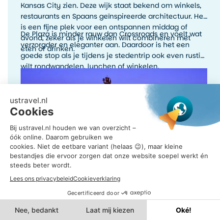
Kansas City zien. Deze wijk staat bekend om winkels,
restaurants en Spaans geïnspireerde architectuur. Het
is een fijne plek voor een ontspannen middag of
De Plaza is minder rauw dan Crossroads en voelt wat
avond, zeker als je winkelen wilt combineren met
verzorgder en eleganter aan. Daardoor is het een
eten of drinken.
goede stop als je tijdens je stedentrip ook even rustig
wilt rondwandelen, lunchen of winkelen.
Country Club Plaza in Kansas City is verlicht
tegen de avondlucht.