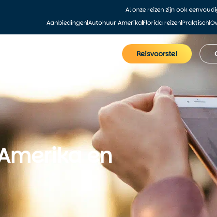
Al onze reizen zijn ook eenvoud
Aanbiedingen
Autohuur Amerika
Florida reizen
Praktisch
Ov
le Amerika reizen
Bestemmingen
Reisvoorstel
 Amerika en