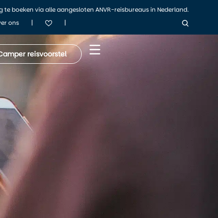
ig te boeken via alle aangesloten ANVR-reisbureaus in Nederland.
|
|
er ons
Camper reisvoorstel