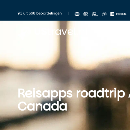
9,3
uit 568 beoordelingen
|
Al
Reisapps roadtrip
Canada