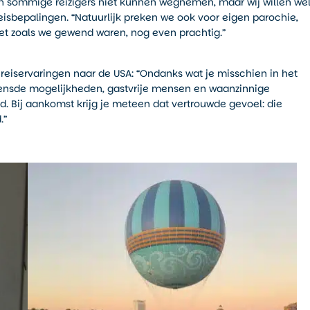
n sommige reizigers niet kunnen wegnemen, maar wij willen we
eisbepalingen. “Natuurlijk preken we ook voor eigen parochie,
het zoals we gewend waren, nog even prachtig.”
 reiservaringen naar de USA: “Ondanks wat je misschien in het
rensde mogelijkheden, gastvrije mensen en waanzinnige
. Bij aankomst krijg je meteen dat vertrouwde gevoel: die
.”