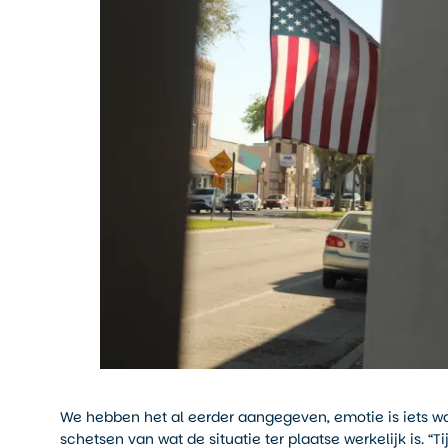
We hebben het al eerder aangegeven, emotie is iets w
schetsen van wat de situatie ter plaatse werkelijk is. “T