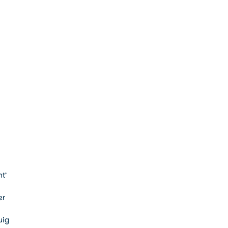
t’
er
uig