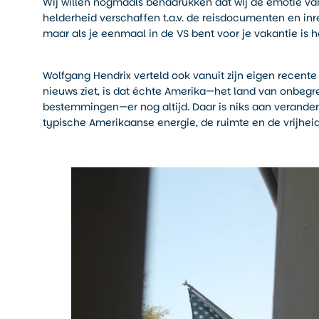
Wij willen nogmaals benadrukken dat wij de emotie va
helderheid verschaffen t.a.v. de reisdocumenten en inr
maar als je eenmaal in de VS bent voor je vakantie is 
Wolfgang Hendrix verteld ook vanuit zijn eigen recente
nieuws ziet, is dat échte Amerika—het land van onbeg
bestemmingen—er nog altijd. Daar is niks aan veranderd
typische Amerikaanse energie, de ruimte en de vrijheid