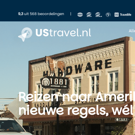
9,3
uit 568 beoordelingen
|
Al
Reizen naar Ameri
nieuwe regels, wé