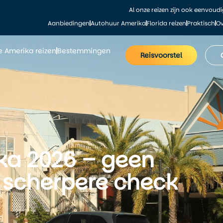
Al onze reizen zijn ook eenvoud
Aanbiedingen
Autohuur Amerika
Florida reizen
Praktisch
Ov
le Amerika reizen
Bestemmingen
Reisvoorstel
ka 2026 – geen
l scherpere check