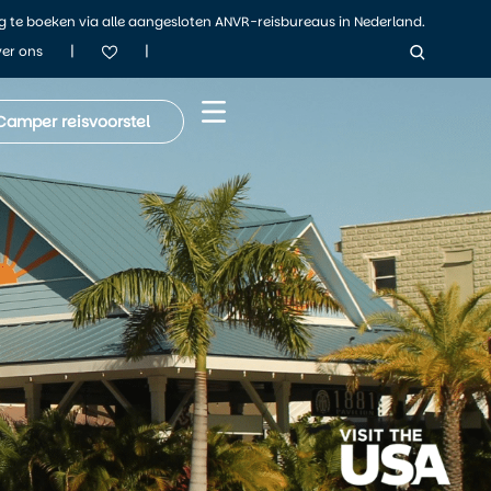
ig te boeken via alle aangesloten ANVR-reisbureaus in Nederland.
|
|
er ons
Camper reisvoorstel