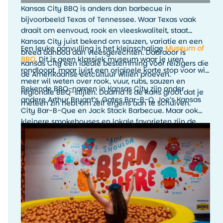
Kansas City BBQ is anders dan barbecue in
bijvoorbeeld Texas of Tennessee. Waar Texas vaak
draait om eenvoud, rook en vleeskwaliteit, staat
Kansas City juist bekend om sauzen, variatie en een
Een leuke aanvulling is het kleinschalige
Museum of
breed aanbod aan vleesgerechten. Daardoor is
BBQ
. Dit is geen klassiek museum waar je uren
Kansas City een ideale bestemming voor reizigers die
rondloopt, maar juist een originele korte stop voor wie
de Amerikaanse eetcultuur willen proeven.
meer wil weten over rook, vuur, rubs, sauzen en
Bekende BBQ-namen in Kansas City zijn onder
regionale BBQ-stijlen. Daarna is de kans groot dat je
andere Arthur Bryant’s, Gates Bar-B-Q, Joe’s Kansas
meteen zin hebt om zelf ergens aan te schuiven.
City Bar-B-Que en Jack Stack Barbecue. Maar ook
kleinere smokehouses en lokale favorieten zijn de
moeite waard. Het leukste is om tijdens je verblijf
meerdere BBQ-stops te proberen en zelf te ontdekken
welke stijl jouw favoriet is.