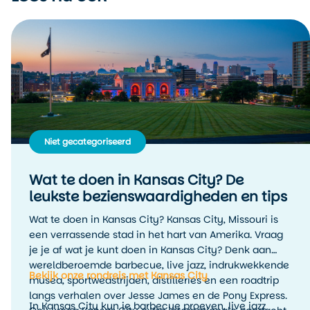
Niet gecategoriseerd
Wat te doen in Kansas City? De
leukste bezienswaardigheden en tips
Wat te doen in Kansas City? Kansas City, Missouri is
een verrassende stad in het hart van Amerika. Vraag
je je af wat je kunt doen in Kansas City? Denk aan
wereldberoemde barbecue, live jazz, indrukwekkende
Bekijk onze rondreis met Kansas City
musea, sportwedstrijden, distilleries en een roadtrip
langs verhalen over Jesse James en de Pony Express.
In Kansas City kun je barbecue proeven, live jazz