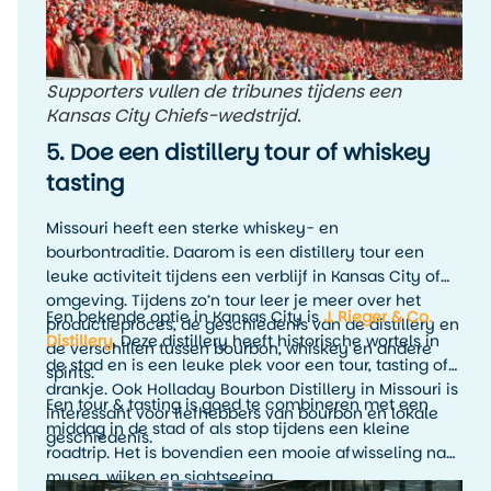
Supporters vullen de tribunes tijdens een
Kansas City Chiefs-wedstrijd.
5. Doe een distillery tour of whiskey
tasting
Missouri heeft een sterke whiskey- en
bourbontraditie. Daarom is een distillery tour een
leuke activiteit tijdens een verblijf in Kansas City of
omgeving. Tijdens zo’n tour leer je meer over het
Een bekende optie in Kansas City is
J. Rieger & Co.
productieproces, de geschiedenis van de distillery en
Distillery
. Deze distillery heeft historische wortels in
de verschillen tussen bourbon, whiskey en andere
de stad en is een leuke plek voor een tour, tasting of
spirits.
drankje. Ook Holladay Bourbon Distillery in Missouri is
Een tour & tasting is goed te combineren met een
interessant voor liefhebbers van bourbon en lokale
middag in de stad of als stop tijdens een kleine
geschiedenis.
roadtrip. Het is bovendien een mooie afwisseling na
musea, wijken en sightseeing.