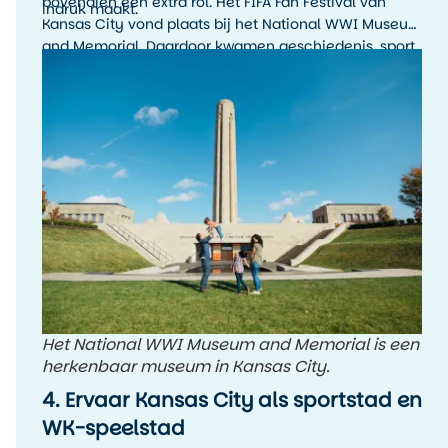
bovendien een extra rol. Het FIFA Fan Festival van
indruk maakt.
Kansas City vond plaats bij het National WWI Museum
and Memorial. Daardoor kwamen geschiedenis, sport
en stadssfeer hier op een bijzondere manier samen.
Het National WWI Museum and Memorial is een
herkenbaar museum in Kansas City.
4. Ervaar Kansas City als sportstad en
WK-speelstad