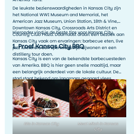
De leukste bezienswaardigheden in Kansas City zijn
het National WWI Museum and Memorial, het
American Jazz Museum, Union Station, 18th & Vine,
Downtown Kansas City, Crossroads Arts District en
Hieronder vind je de beste tips voor Kansas City.
Country Club Plaza. Daarnaast draait een bezoek aan
Kansas City vaak om ervaringen: barbecue eten, live
1. Proef Kansas City BBQ
jazz luisteren, een sportwedstrijd bijwonen en een
distillery tour doen.
Kansas City is een van de bekendste barbecuesteden
van Amerika. BBQ is hier geen snelle maaltijd, maar
een belangrijk onderdeel van de lokale cultuur. De
stad staat bekend om langzaam gegaard vlees,
rokerige smaken, rijke sauzen en veel variatie. Denk
aan ribs, brisket, pulled pork, burnt ends en
rijkgevulde barbecueplates.
BBs in Kansas City
Meat Mitch in Kansas
City