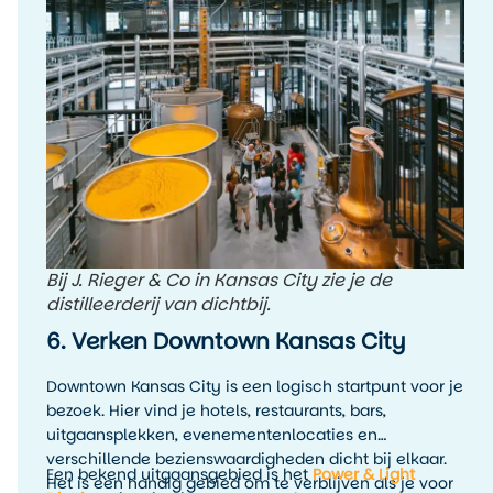
Bij J. Rieger & Co in Kansas City zie je de
distilleerderij van dichtbij.
6. Verken Downtown Kansas City
Downtown Kansas City is een logisch startpunt voor je
bezoek. Hier vind je hotels, restaurants, bars,
uitgaansplekken, evenementenlocaties en
verschillende bezienswaardigheden dicht bij elkaar.
Een bekend uitgaansgebied is het
Power & Light
Het is een handig gebied om te verblijven als je voor