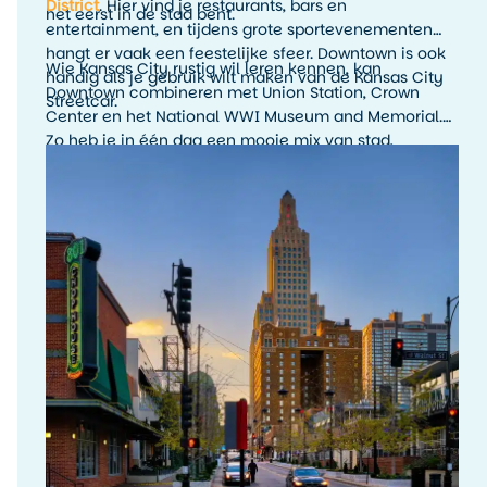
District
. Hier vind je restaurants, bars en
het eerst in de stad bent.
entertainment, en tijdens grote sportevenementen
hangt er vaak een feestelijke sfeer. Downtown is ook
Wie Kansas City rustig wil leren kennen, kan
handig als je gebruik wilt maken van de Kansas City
Downtown combineren met Union Station, Crown
Streetcar.
Center en het National WWI Museum and Memorial.
Zo heb je in één dag een mooie mix van stad,
geschiedenis en uitzicht.