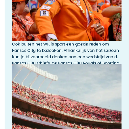
Ook buiten het WK is sport een goede reden om
Kansas City te bezoeken. Afhankelijk van het seizoen
kun je bijvoorbeeld denken aan een wedstrijd van de
Kansas City Chiefs, de Kansas City Royals of Sporting
Kansas City. De sfeer rondom een wedstrijddag, met
fans, tailgating en lokale trots, is typisch Amerikaans.