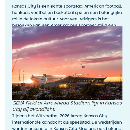
Kansas City is een echte sportstad. American football,
honkbal, voetbal en basketbal spelen een belangrijke
rol in de lokale cultuur. Voor veel reizigers is het
bezoeken van een Amerikaanse sportwedstrijd een
hoogtepunt van de reis, zelfs als je de sport zelf niet
wekelijks volgt.
GEHA Field at Arrowhead Stadium ligt in Kansas
City bij avondlicht.
Tijdens het WK voetbal 2026 kreeg Kansas City
internationale aandacht als speelstad. De wedstrijden
werden gespeeld in Kansas City Stadium, ook bekend