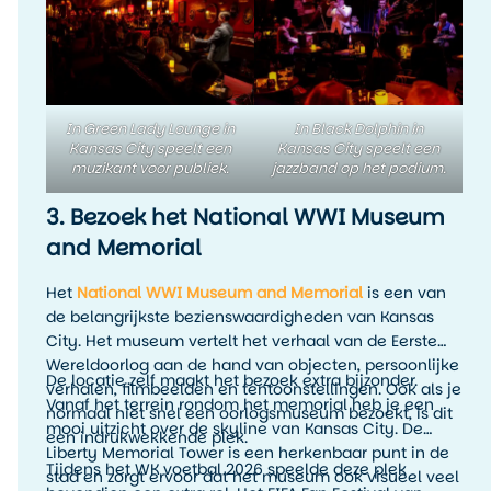
precies zo’n ervaring die je reis persoonlijker maakt
dan alleen het afvinken van bezienswaardigheden.
In Green Lady Lounge in
In Black Dolphin in
Kansas City speelt een
Kansas City speelt een
muzikant voor publiek.
jazzband op het podium.
3. Bezoek het National WWI Museum
and Memorial
Het
National WWI Museum and Memorial
is een van
de belangrijkste bezienswaardigheden van Kansas
City. Het museum vertelt het verhaal van de Eerste
Wereldoorlog aan de hand van objecten, persoonlijke
De locatie zelf maakt het bezoek extra bijzonder.
verhalen, filmbeelden en tentoonstellingen. Ook als je
Vanaf het terrein rondom het memorial heb je een
normaal niet snel een oorlogsmuseum bezoekt, is dit
mooi uitzicht over de skyline van Kansas City. De
een indrukwekkende plek.
Liberty Memorial Tower is een herkenbaar punt in de
Tijdens het WK voetbal 2026 speelde deze plek
stad en zorgt ervoor dat het museum ook visueel veel