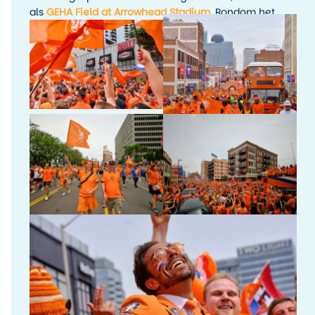
als
GEHA Field at Arrowhead Stadium
. Rondom het
toernooi waren er fanactiviteiten, kijkfeesten en
evenementen in de stad.