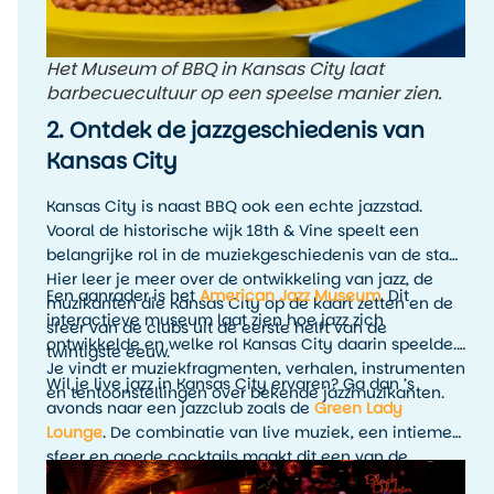
Het Museum of BBQ in Kansas City laat
barbecuecultuur op een speelse manier zien.
2. Ontdek de jazzgeschiedenis van
Kansas City
Kansas City is naast BBQ ook een echte jazzstad.
Vooral de historische wijk 18th & Vine speelt een
belangrijke rol in de muziekgeschiedenis van de stad.
Hier leer je meer over de ontwikkeling van jazz, de
Een aanrader is het
American Jazz Museum
. Dit
muzikanten die Kansas City op de kaart zetten en de
interactieve museum laat zien hoe jazz zich
sfeer van de clubs uit de eerste helft van de
ontwikkelde en welke rol Kansas City daarin speelde.
twintigste eeuw.
Je vindt er muziekfragmenten, verhalen, instrumenten
Wil je live jazz in Kansas City ervaren? Ga dan ’s
en tentoonstellingen over bekende jazzmuzikanten.
avonds naar een jazzclub zoals de
Green Lady
Lounge
. De combinatie van live muziek, een intieme
sfeer en goede cocktails maakt dit een van de
leukste avondactiviteiten in Kansas City. Het is