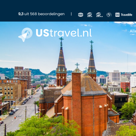
9,3
uit 568 beoordelingen
|
Al