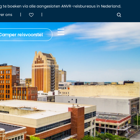
ig te boeken via alle aangesloten ANVR-reisbureaus in Nederland.
|
|
er ons
Camper reisvoorstel