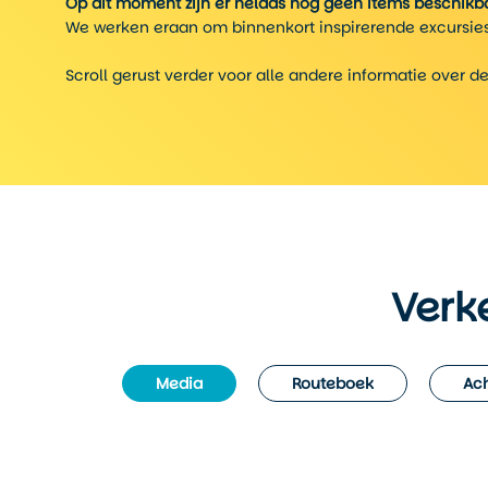
Op dit moment zijn er helaas nog geen items beschikba
We werken eraan om binnenkort inspirerende excursies
Scroll gerust verder voor alle andere informatie over d
Verk
Media
Routeboek
Ach