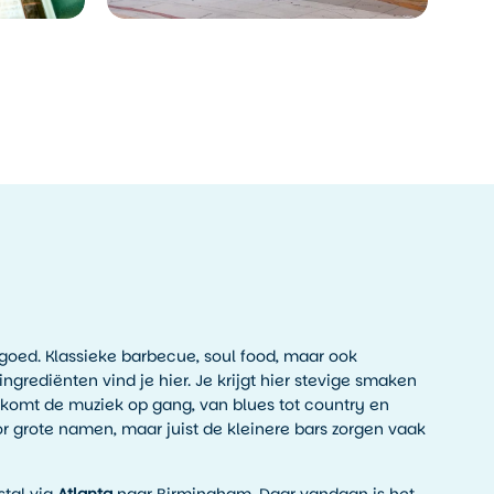
 goed. Klassieke barbecue, soul food, maar ook
grediënten vind je hier. Je krijgt hier stevige smaken
d komt de muziek op gang, van blues tot country en
oor grote namen, maar juist de kleinere bars zorgen vaak
stal via
Atlanta
naar Birmingham. Daar vandaan is het