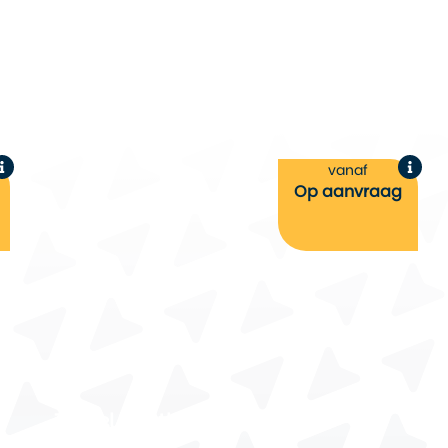
vanaf
Op aanvraag
Travel South Roadtrip