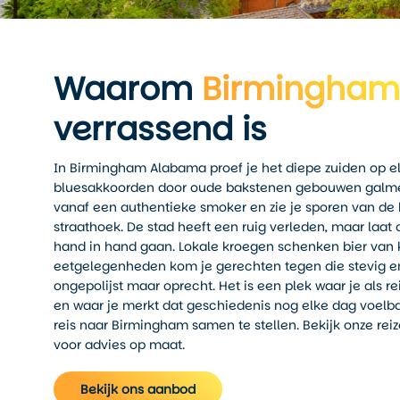
Waarom
Birmingham
verrassend is
In Birmingham Alabama proef je het diepe zuiden op elk
bluesakkoorden door oude bakstenen gebouwen galmen,
vanaf een authentieke smoker en zie je sporen van d
straathoek. De stad heeft een ruig verleden, maar laat 
hand in hand gaan. Lokale kroegen schenken bier van k
eetgelegenheden kom je gerechten tegen die stevig en 
ongepolijst maar oprecht. Het is een plek waar je als r
en waar je merkt dat geschiedenis nog elke dag voelbaa
reis naar Birmingham samen te stellen. Bekijk onze re
voor advies op maat.
Bekijk ons aanbod