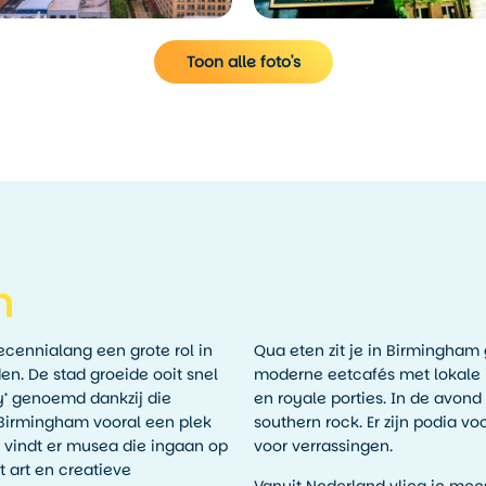
Toon alle foto's
m
ecennialang een grote rol in
Qua eten zit je in Birmingham
en. De stad groeide ooit snel
moderne eetcafés met lokale in
y’ genoemd dankzij die
en royale porties. In de avon
 Birmingham vooral een plek
southern rock. Er zijn podia v
vindt er musea die ingaan op
voor verrassingen.
t art en creatieve
Vanuit Nederland vlieg je mee