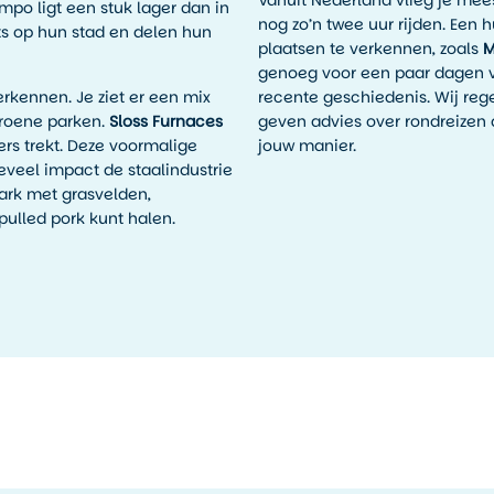
po ligt een stuk lager dan in
nog zo’n twee uur rijden. Een
ots op hun stad en delen hun
plaatsen te verkennen, zoals
M
genoeg voor een paar dagen ver
kennen. Je ziet er een mix
recente geschiedenis. Wij reg
roene parken.
Sloss Furnaces
geven advies over rondreizen 
rs trekt. Deze voormalige
jouw manier.
oeveel impact de staalindustrie
ark met grasvelden,
ulled pork kunt halen.