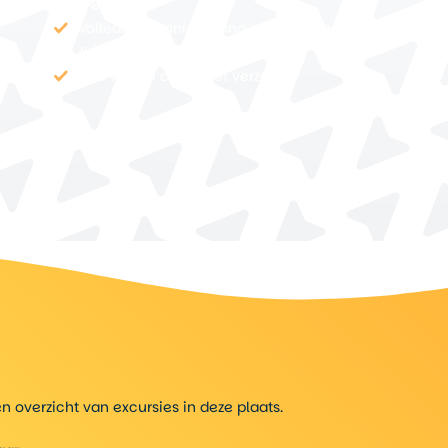
21 dagen
Volledige kennismaking met het diepe
zuiden
Drie weken compleet verzorgd
 overzicht van excursies in deze plaats.