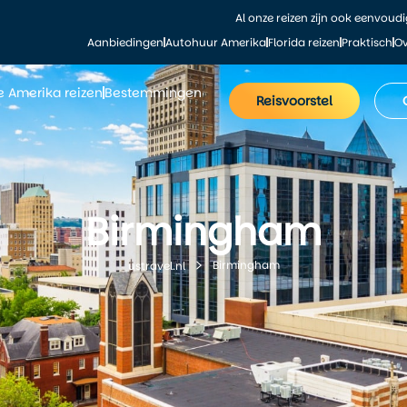
Al onze reizen zijn ook eenvoud
Aanbiedingen
Autohuur Amerika
Florida reizen
Praktisch
Ov
le Amerika reizen
Bestemmingen
Reisvoorstel
Birmingham
Birmingham
ustravel.nl