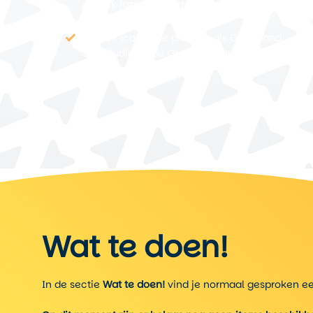
ontdek jazz, blues en country in hun
geboorteplaats.
Bezoek iconische plekken als Graceland,
Sun Studio en de Grand Ole Opry.
Wat te doen!
In de sectie
Wat te doen!
vind je normaal gesproken een