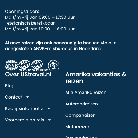
als je flexibel bent. Dan is de
Openingstijden:
stad het meest toegankelijk,
Ma t/m vrij van 09:00 – 17:30 uur
levendig én comfortabel.
Telefonisch bereikbaar:
Maar reis je juist in de winter,
Ma t/m vrij van 10:00 – 16:00 uur
dan beleef je Minneapolis op
z’n meest lokaal: robuust,
Al onze reizen zijn ook eenvoudig te boeken via alle
gezellig en ingericht op kou.
aangesloten ANVR-reisbureaus in Nederland.
Over UStravel.nl
Amerika vakanties &
reizen
Blog
Alle Amerika reizen
Contact
Autorondreizen
Bedrijfsinformatie
Camperreizen
Voorbereid op reis
Motorreizen
Bus rondreizen