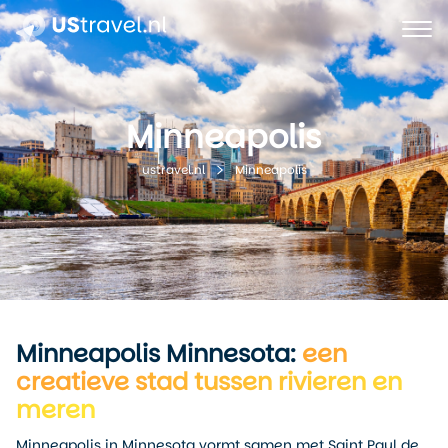
Minneapolis
Minneapolis
ustravel.nl
Minneapolis Minnesota:
een
creatieve stad tussen rivieren en
meren
Minneapolis in Minnesota vormt samen met Saint Paul de