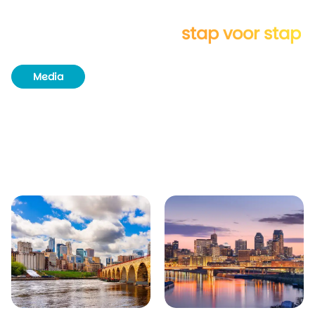
Verken Minneapolis
stap voor stap
Media
Routeboek
Achtergrondinformatie
Unieke plekjes
Natuur & wildlife
Bezienswaardigheden
Plaatsen in de buurt van Minneapolis