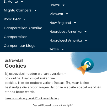
El Monte
Hawaï
Mighty Campers
Midwest
Road Bear
New England
Camperreizen Amerika
Noordoost Amerika
Camperreizen
Noordwest Amerika
Camperhuur blogs
Texas
Camper wegbrengspecials
Zuidelijke Staten
(overige)
Inschrijven Amerika
camper deals
Zuidwest Amerika
Vroegboekkorting camper
USA
Reisvoorstel Camperreis
Amerika