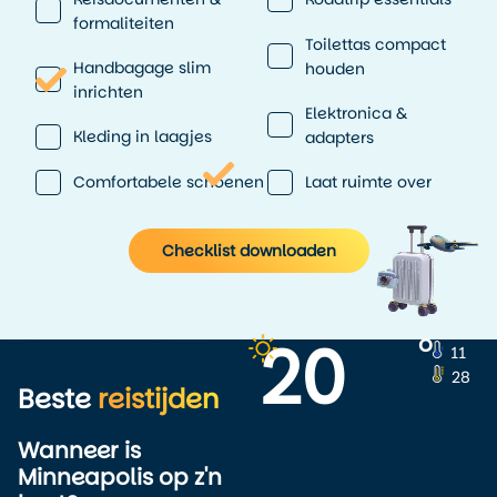
formaliteiten
Toilettas compact
Handbagage slim
houden
inrichten
Elektronica &
Kleding in laagjes
adapters
Comfortabele schoenen
Laat ruimte over
Checklist downloaden
20
o
11
28
Beste
reistijden
Wanneer is
Minneapolis op z'n