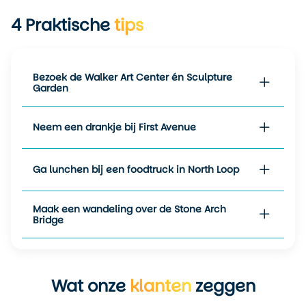
toe een warmere uitschieter.
Dankzij de vele bomen en
4
Praktische
tips
het water blijft het klimaat
hier aangenaam, ook op
warme dagen.
Bezoek de Walker Art Center én Sculpture
Garden
De
lente
– vooral mei en
begin juni – is frisgroen en
rustig. De natuur ontwaakt
Neem een drankje bij First Avenue
snel na de winter en de stad
voelt dan als nieuw.
Temperaturen variëren
Ga lunchen bij een foodtruck in North Loop
tussen de
15 en 22 graden
,
met koelere ochtenden.
Ideaal voor een stedentrip
Maak een wandeling over de Stone Arch
Bridge
met minder drukte en lagere
hotelprijzen. De bloesem in
de parken maakt dit
bovendien een verrassend
Wat onze
klanten
zeggen
fotogenieke tijd om te gaan.