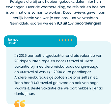
De
herfst
is misschien wel
Reizigers die bij ons hebben geboekt, delen hier hun
het best bewaarde geheim
ervaringen. Over de voorbereiding, de reis zelf en hoe het
van Minneapolis. Eind
is om met ons samen te werken. Deze reviews geven een
september en oktober
eerlijk beeld van wat je van ons kunt verwachten.
kleuren de bomen felgeel en
Gemiddeld scoren we een
9,3 uit 157 beoordelingen!
rood, het weer blijft nog zacht
genoeg voor
buitenactiviteiten en de
Remco
Florida
meeste
bezienswaardigheden zijn
zonder wachttijden te
In 2016 een zelf uitgedachte rondreis vakantie van
bezoeken. Je hebt overdag
28 dagen laten regelen door UStravel.nl. Deze
temperaturen rond de
12 tot
vakantie bij meerdere reisbureaus aangevraagd
18 graden
, en de lucht is
en UStravel.nl was +/- 2000 euro goedkoper.
vaak strakblauw. Het is ook
Andere reisbureaus geloofden de prijs zelfs niet.
het seizoen van lokale
Toch heeft UStravel.nl geleverd en ook van hoge
oogstmarkten, bierfestivals
kwaliteit. Beste vakantie die we ooit hebben gehad
en wandelingen in
dankzij hun.
herfstzonlicht.
De
winter
is… koud. En dat