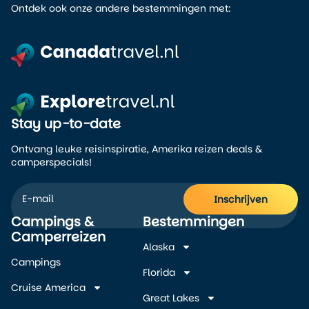
Ontdek ook onze andere bestemmingen met:
Stay up-to-date
Ontvang leuke reisinspiratie, Amerika reizen deals &
camperspecials!
Inschrijven
Campings &
Bestemmingen
Alternative:
Camperreizen
Alaska
Campings
Florida
Cruise America
Great Lakes