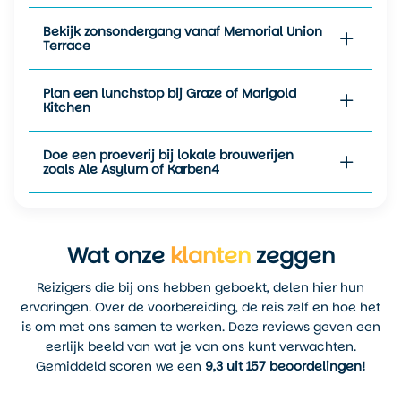
Madison. Rond het Capitool is
Bekijk zonsondergang vanaf Memorial Union
het drukker, de terrassen
Terrace
zitten vol, en op de meren is
het een komen en gaan van
Plan een lunchstop bij Graze of Marigold
kajaks, bootjes en suppers.
Kitchen
De stad voelt dan bijna
mediterraans, behalve dat
het bier hier lokaal
Doe een proeverij bij lokale brouwerijen
zoals Ale Asylum of Karben4
gebrouwen is en je in plaats
van tapas vers gesneden
kaas en bratwurst krijgt.
September en oktober zijn
Wat onze
klanten
zeggen
ideaal voor wie liever buiten
het hoogseizoen reist. De
Reizigers die bij ons hebben geboekt, delen hier hun
temperaturen blijven
ervaringen. Over de voorbereiding, de reis zelf en hoe het
aangenaam, de kleuren in de
is om met ons samen te werken. Deze reviews geven een
parken veranderen langzaam
eerlijk beeld van wat je van ons kunt verwachten.
naar herfsttinten en het
Gemiddeld scoren we een
9,3 uit 157 beoordelingen!
tempo in de stad daalt net