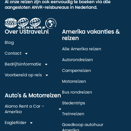
Al onze reizen zijn ook eenvoudig te boeken via alle
aangesloten ANVR-reisbureaus in Nederland.
Over UStravel.nl
Amerika vakanties &
reizen
Blog
Alle Amerika reizen
Contact
Autorondreizen
Bedrijfsinformatie
Camperreizen
Voorbereid op reis
Motorreizen
Bus rondreizen
Auto's & Motorreizen
Stedentrips
Alamo Rent a Car –
Amerika
Treinreizen
EagleRider
Goedkoop autohuur
Amerika