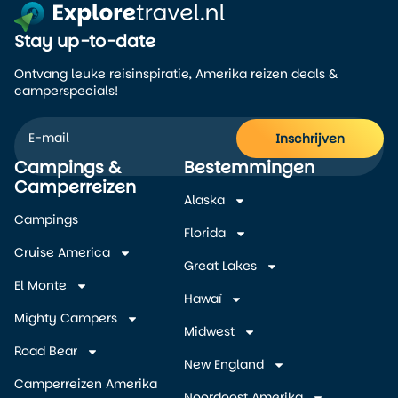
Stay up-to-date
Ontvang leuke reisinspiratie, Amerika reizen deals &
camperspecials!
Inschrijven
Campings &
Bestemmingen
Alternative:
Camperreizen
Alaska
Campings
Florida
Cruise America
Great Lakes
El Monte
Hawaï
Mighty Campers
Midwest
Road Bear
New England
Camperreizen Amerika
Noordoost Amerika