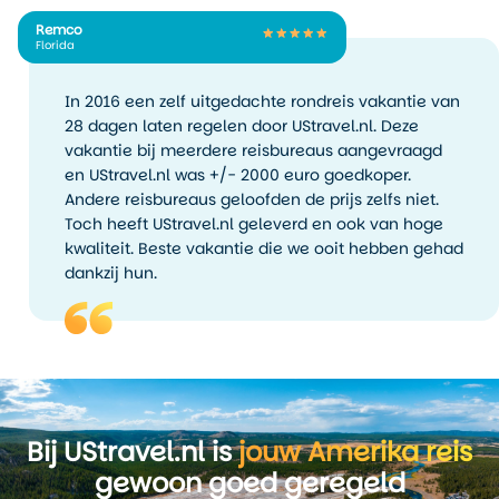
genoeg om alles wat relaxter
te beleven.
Remco
Florida
De winter is kalmer en koud,
met temperaturen onder nul
In 2016 een zelf uitgedachte rondreis vakantie van
en sneeuwval. Toch blijft de
28 dagen laten regelen door UStravel.nl. Deze
stad actief. Er wordt
vakantie bij meerdere reisbureaus aangevraagd
geschaatst op de meren,
en UStravel.nl was +/- 2000 euro goedkoper.
gewandeld door de sneeuw
Andere reisbureaus geloofden de prijs zelfs niet.
en in cafés heerst een
Toch heeft UStravel.nl geleverd en ook van hoge
knusse sfeer. Als je een reis
kwaliteit. Beste vakantie die we ooit hebben gehad
naar Madison combineert
dankzij hun.
met winteractiviteiten, is dit
een goed alternatief voor de
drukke zomermaanden.
Bij UStravel.nl is
jouw Amerika reis
gewoon goed geregeld