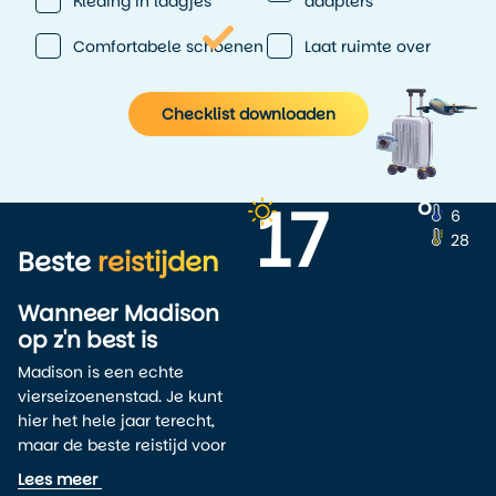
Kleding in laagjes
adapters
Comfortabele schoenen
Laat ruimte over
Checklist downloaden
17
o
6
28
Beste
reistijden
Wanneer Madison
op z'n best is
Madison is een echte
vierseizoenenstad. Je kunt
hier het hele jaar terecht,
maar de beste reistijd voor
een vakantie naar Madison is
Lees meer
van mei tot en met oktober
.