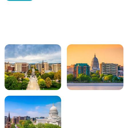
Achtergrondinformatie
Unieke plekjes
Natuur & wildlife
Bezienswaardigheden
Plaatsen in de buurt van Madison