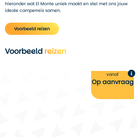
hieronder wat El Monte uniek maakt en stel met ons jouw
ideale camperreis samen.
Voorbeeld reizen
Voorbeeld
reizen
vanaf
g
Op aanvraag