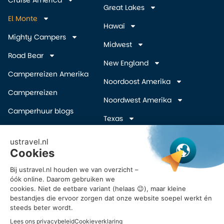
Great Lakes
El Monte
Hawaï
Mighty Campers
Midwest
Road Bear
New England
Camperreizen Amerika
Noordoost Amerika
Camperreizen
Noordwest Amerika
Camperhuur blogs
Texas
Camper wegbrengspecials
Zuidelijke Staten
(overige)
Inschrijven Amerika
camper deals
Zuidwest Amerika
Vroegboekkorting camper
USA
Reisvoorstel Camperreis
Amerika