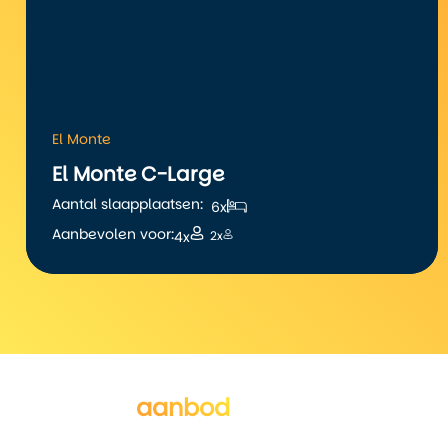
El Monte
El Monte C-Large
Aantal slaapplaatsen:
6x
Aanbevolen voor:
4x
2x
Al het
aanbod
van El Monte