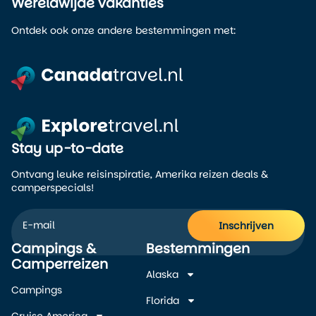
Wereldwijde vakanties
Ontdek ook onze andere bestemmingen met:
Stay up-to-date
Ontvang leuke reisinspiratie, Amerika reizen deals &
camperspecials!
Inschrijven
Campings &
Bestemmingen
Alternative:
Camperreizen
Alaska
Campings
Florida
Cruise America