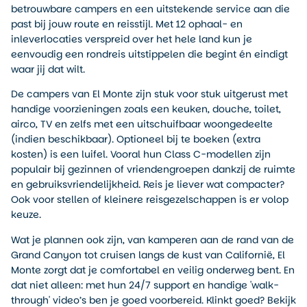
betrouwbare campers en een uitstekende service aan die
past bij jouw route en reisstijl. Met 12 ophaal- en
inleverlocaties verspreid over het hele land kun je
eenvoudig een rondreis uitstippelen die begint én eindigt
waar jij dat wilt.
De campers van El Monte zijn stuk voor stuk uitgerust met
handige voorzieningen zoals een keuken, douche, toilet,
airco, TV en zelfs met een uitschuifbaar woongedeelte
(indien beschikbaar). Optioneel bij te boeken (extra
kosten) is een luifel. Vooral hun Class C-modellen zijn
populair bij gezinnen of vriendengroepen dankzij de ruimte
en gebruiksvriendelijkheid. Reis je liever wat compacter?
Ook voor stellen of kleinere reisgezelschappen is er volop
keuze.
Wat je plannen ook zijn, van kamperen aan de rand van de
Grand Canyon tot cruisen langs de kust van Californië, El
Monte zorgt dat je comfortabel en veilig onderweg bent. En
dat niet alleen: met hun 24/7 support en handige 'walk-
through' video’s ben je goed voorbereid. Klinkt goed? Bekijk