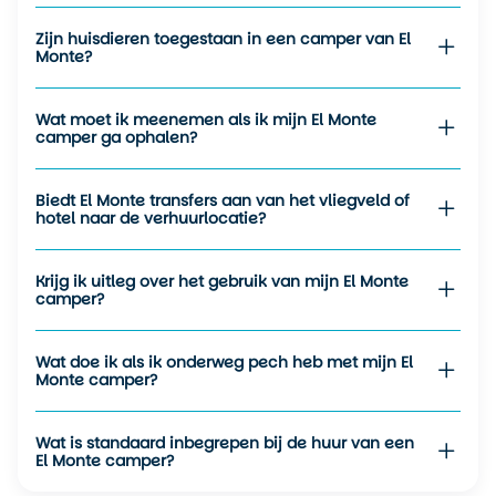
gemak en zekerheid. Van gezinnen met jonge kinderen tot
stellen die op zoek zijn naar rust, bij El Monte vind je een
Zijn huisdieren toegestaan in een camper van El
Monte?
camper die past bij jouw reisplannen. De persoonlijke
benadering en het grote aanbod aan voertuigen maakt het
een toegankelijke, betrouwbare partner.
Wat moet ik meenemen als ik mijn El Monte
camper ga ophalen?
Biedt El Monte transfers aan van het vliegveld of
hotel naar de verhuurlocatie?
Krijg ik uitleg over het gebruik van mijn El Monte
camper?
Wat doe ik als ik onderweg pech heb met mijn El
Monte camper?
Wat is standaard inbegrepen bij de huur van een
El Monte camper?