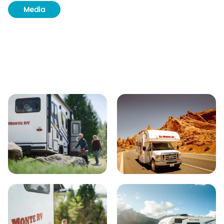
Media
Ophalen & inleveren
Huurvereisten
Wat is inbegrepen?
Verzekeringen
One-way kosten
Borg