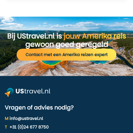
Bij UStravel.nl is
jouw Amerika reis
gewoon goed geregeld
Contact met een Amerika reizen expert
Vragen of advies nodig?
M
info@ustravel.nl
T
+31 (0)24 677 8750