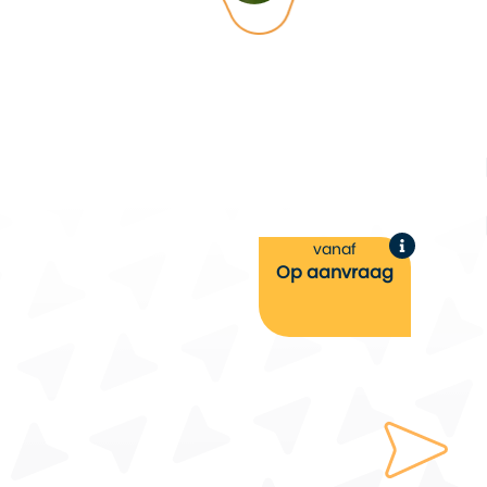
vanaf
Op aanvraag