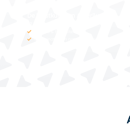
est
De Westkust van Amerika
22 dagen
Vrijheid & flexibiliteit
Combinatie van natuur en stad