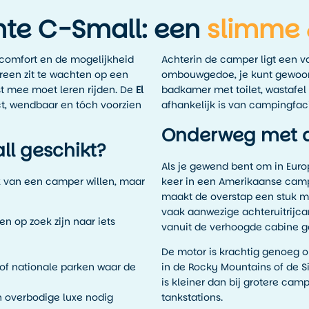
nte C-Small: een
slimme 
 comfort en de mogelijkheid
Achterin de camper ligt een v
reen zit te wachten op een
ombouwgedoe, je kunt gewoon 
t mee moet leren rijden. De
El
badkamer met toilet, wastafel 
t, wendbaar en tóch voorzien
afhankelijk is van campingfacil
Onderweg met d
ll geschikt?
Als je gewend bent om in Europ
ak van een camper willen, maar
keer in een Amerikaanse cam
maakt de overstap een stuk ma
vaak aanwezige achteruitrijcam
n op zoek zijn naar iets
vanuit de verhoogde cabine g
De motor is krachtig genoeg o
 of nationale parken waar de
in de Rocky Mountains of de Si
is kleiner dan bij grotere camp
n overbodige luxe nodig
tankstations.