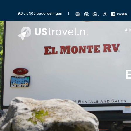
9,3
uit 568 beoordelingen
|
Al