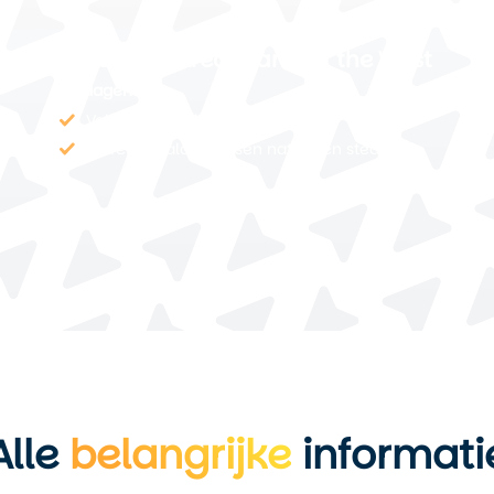
America’s Great Parks of the West
29 dagen
Volledige roadtrip in één reis
Perfecte balans tussen natuur en steden
Alle
belangrijke
informati