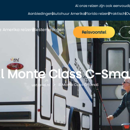
Al onze reizen zijn ook eenvoud
Aanbiedingen
Autohuur Amerika
Florida reizen
Praktisch
Ov
le Amerika reizen
Bestemmingen
Reisvoorstel
El Monte Class C-Smal
El Monte Class C-Small
ustravel.nl