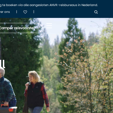
ig te boeken via alle aangesloten ANVR-reisbureaus in Nederland.
|
|
er ons
Camper reisvoorstel
l