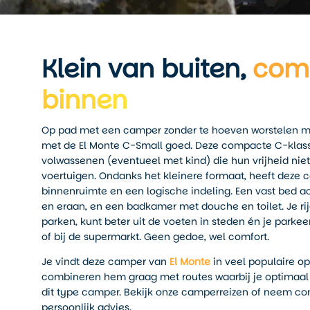
Klein van buiten,
com
binnen
Op pad met een camper zonder te hoeven worstelen met
met de El Monte C-Small goed. Deze compacte C-klass
volwassenen (eventueel met kind) die hun vrijheid niet
voertuigen. Ondanks het kleinere formaat, heeft deze 
binnenruimte en een logische indeling. Een vast bed ac
en eraan, en een badkamer met douche en toilet. Je r
parken, kunt beter uit de voeten in steden én je parke
of bij de supermarkt. Geen gedoe, wel comfort.
Je vindt deze camper van
El Monte
in veel populaire op
combineren hem graag met routes waarbij je optimaal pro
dit type camper. Bekijk onze camperreizen of neem co
persoonlijk advies.