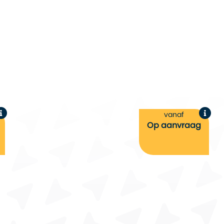
vanaf
Op aanvraag