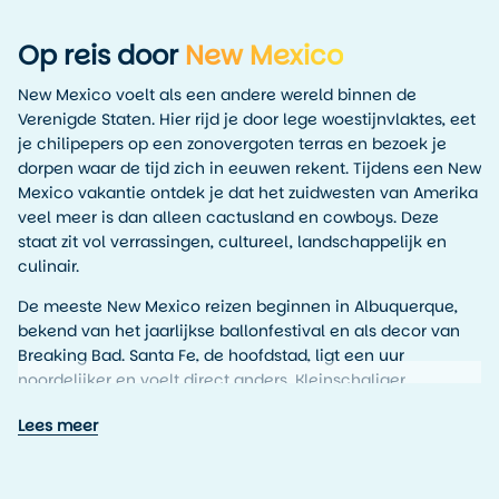
Op reis door
New Mexico
New Mexico voelt als een andere wereld binnen de
Verenigde Staten. Hier rijd je door lege woestijnvlaktes, eet
je chilipepers op een zonovergoten terras en bezoek je
dorpen waar de tijd zich in eeuwen rekent. Tijdens een New
Mexico vakantie ontdek je dat het zuidwesten van Amerika
veel meer is dan alleen cactusland en cowboys. Deze
staat zit vol verrassingen, cultureel, landschappelijk en
culinair.
De meeste New Mexico reizen beginnen in Albuquerque,
bekend van het jaarlijkse ballonfestival en als decor van
Breaking Bad. Santa Fe, de hoofdstad, ligt een uur
noordelijker en voelt direct anders. Kleinschaliger,
kunstzinniger en vol Spaanse invloeden. Je wandelt er
Lees meer
langs adobe huizen, proeft lokale gerechten en dwaalt
door musea en moderne kunstinstallaties zoals Meow Wolf.
Voor natuurliefhebbers heeft New Mexico veel te bieden.