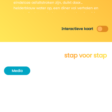
eindeloze asfaltstroken zijn, duikt daar
helderblauw water op, een diner vol verhalen en
een stadje dat verdacht goed weet hoe je reizigers
laat vertragen — of zelfs blijven slapen.
Interactieve kaart
Verken New Mexico
stap voor stap
Media
Routeboek
Achtergrondinformatie
Unieke plekjes
Natuur & wildlife
Steden
Aangrenzende regio's/staten