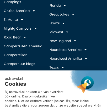
Campings
Florida
Cruise America
Great Lakes
El Monte
Hawaï
Mighty Campers
Midwest
Road Bear
New England
Camperreizen Amerika
Noordoost Amerika
Camperreizen
Noordwest Amerika
Camperhuur blogs
Texas
Camper wegbrengspecials
Zuidelijke Staten
(overige)
Inschrijven Amerika
camper deals
Zuidwest Amerika
Vroegboekkorting camper
USA