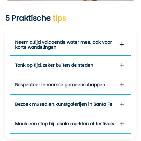
temperaturen per regio flink
uiteenlopen, maar juist dat
5
Praktische
tips
maakt het interessant.
Overdag is het vaak warm
genoeg voor een T-shirt,
terwijl je ’s avonds een jas
Neem altijd voldoende water mee, ook voor
nodig hebt.
korte wandelingen
Tank op tijd, zeker buiten de steden
Respecteer inheemse gemeenschappen
Bezoek musea en kunstgalerijen in Santa Fe
Maak een stop bij lokale markten of festivals