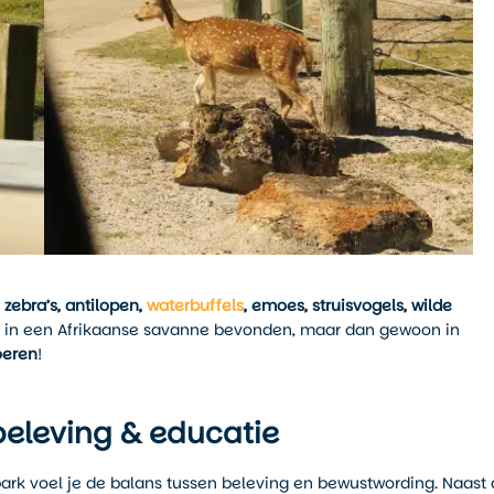
s
zebra’s, antilopen,
waterbuffels
, emoes, struisvogels, wilde
ons in een Afrikaanse savanne bevonden, maar dan gewoon in
oeren
!
beleving & educatie
t park voel je de balans tussen beleving en bewustwording. Naast