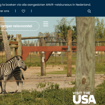
ig te boeken via alle aangesloten ANVR-reisbureaus in Nederland.
|
|
er ons
Camper reisvoorstel