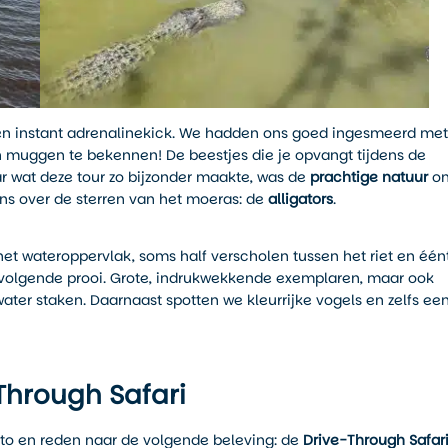
 een instant adrenalinekick. We hadden ons goed ingesmeerd met
en muggen te bekennen! De beestjes die je opvangt tijdens de
r wat deze tour zo bijzonder maakte, was de
prachtige natuur
o
ons over de sterren van het moeras: de
alligators
.
het wateroppervlak, soms half verscholen tussen het riet en één
n volgende prooi. Grote, indrukwekkende exemplaren, maar ook
ater staken. Daarnaast spotten we kleurrijke vogels en zelfs ee
Through Safari
uto en reden naar de volgende beleving: de
Drive-Through Safar