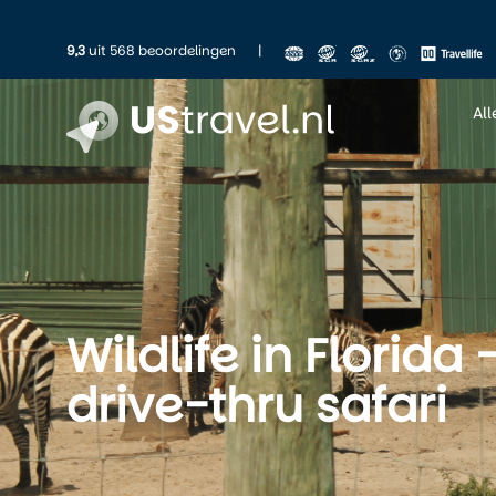
9,3
uit 568 beoordelingen
|
Al
Wildlife in Florida
drive-thru safari