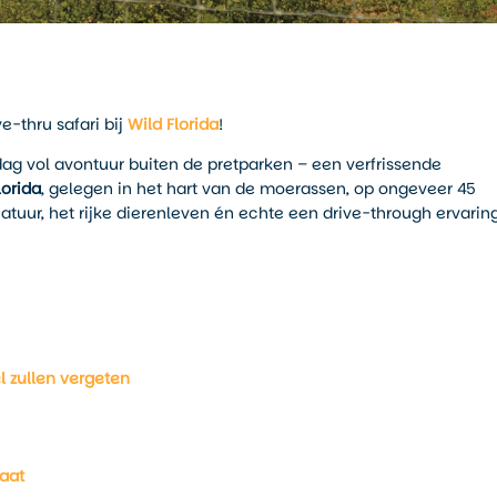
ve-thru safari bij
Wild Florida
!
dag vol avontuur buiten de pretparken – een verfrissende
lorida
, gelegen in het hart van de moerassen, op ongeveer 45
natuur, het rijke dierenleven én echte een drive-through ervarin
l zullen vergeten
laat