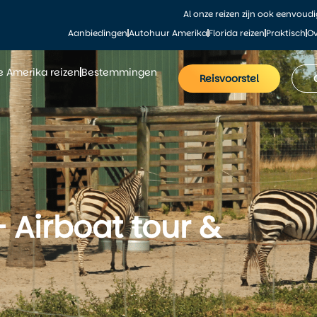
Al onze reizen zijn ook eenvoud
Aanbiedingen
Autohuur Amerika
Florida reizen
Praktisch
Ov
le Amerika reizen
Bestemmingen
Reisvoorstel
 – Airboat tour &