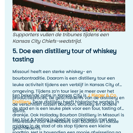
Supporters vullen de tribunes tijdens een
Kansas City Chiefs-wedstrijd.
5. Doe een distillery tour of whiskey
tasting
Missouri heeft een sterke whiskey- en
bourbontraditie. Daarom is een distillery tour een
leuke activiteit tijdens een verblijf in Kansas City of
omgeving. Tijdens zo’n tour leer je meer over het
Een bekende optie in Kansas City is
J. Rieger & Co.
productieproces, de geschiedenis van de distillery en
Distillery
. Deze distillery heeft historische wortels in
de verschillen tussen bourbon, whiskey en andere
de stad en is een leuke plek voor een tour, tasting of
spirits.
drankje. Ook Holladay Bourbon Distillery in Missouri is
Een tour & tasting is goed te combineren met een
interessant voor liefhebbers van bourbon en lokale
middag in de stad of als stop tijdens een kleine
geschiedenis.
roadtrip. Het is bovendien een mooie afwisseling na