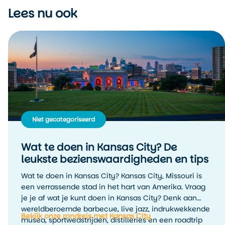
Lees nu ook
Niet gecategoriseerd
Wat te doen in Kansas City? De
leukste bezienswaardigheden en tips
Wat te doen in Kansas City? Kansas City, Missouri is
een verrassende stad in het hart van Amerika. Vraag
je je af wat je kunt doen in Kansas City? Denk aan
wereldberoemde barbecue, live jazz, indrukwekkende
Bekijk onze rondreis met Kansas City
musea, sportwedstrijden, distilleries en een roadtrip