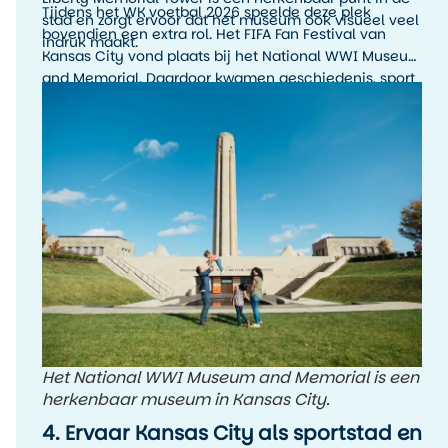
Tijdens het WK voetbal 2026 speelde deze plek
stad en zorgt ervoor dat het museum ook visueel veel
bovendien een extra rol. Het FIFA Fan Festival van
indruk maakt.
Kansas City vond plaats bij het National WWI Museum
and Memorial. Daardoor kwamen geschiedenis, sport
en stadssfeer hier op een bijzondere manier samen.
Het National WWI Museum and Memorial is een
herkenbaar museum in Kansas City.
4. Ervaar Kansas City als sportstad en