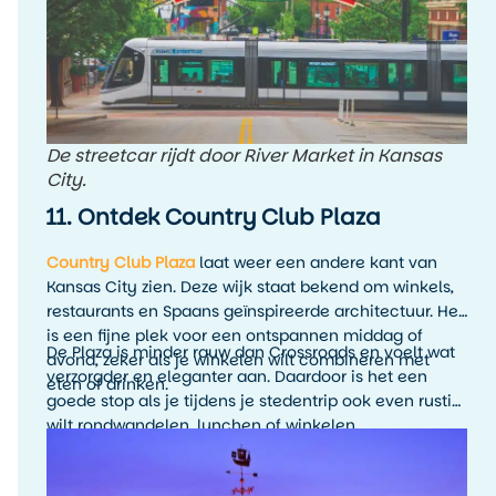
De streetcar rijdt door River Market in Kansas
City.
11. Ontdek Country Club Plaza
Country Club Plaza
laat weer een andere kant van
Kansas City zien. Deze wijk staat bekend om winkels,
restaurants en Spaans geïnspireerde architectuur. Het
is een fijne plek voor een ontspannen middag of
De Plaza is minder rauw dan Crossroads en voelt wat
avond, zeker als je winkelen wilt combineren met
verzorgder en eleganter aan. Daardoor is het een
eten of drinken.
goede stop als je tijdens je stedentrip ook even rustig
wilt rondwandelen, lunchen of winkelen.