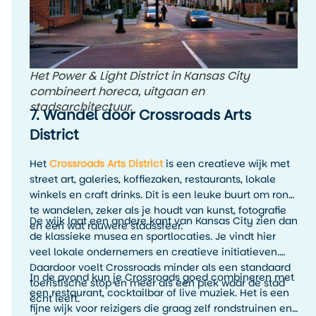
Het Power & Light District in Kansas City
combineert horeca, uitgaan en
stadsarchitectuur.
7. Wandel door Crossroads Arts
District
Het
Crossroads Arts District
is een creatieve wijk met
street art, galeries, koffiezaken, restaurants, lokale
winkels en craft drinks. Dit is een leuke buurt om rond
te wandelen, zeker als je houdt van kunst, fotografie
De wijk laat een andere kant van Kansas City zien dan
en een wat rauwere stadssfeer.
de klassieke musea en sportlocaties. Je vindt hier
veel lokale ondernemers en creatieve initiatieven.
Daardoor voelt Crossroads minder als een standaard
In de avond kun je Crossroads goed combineren met
toeristische stop en meer als een plek waar de stad
een restaurant, cocktailbar of live muziek. Het is een
echt leeft.
fijne wijk voor reizigers die graag zelf rondstruinen en