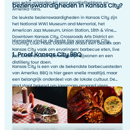
een extra reisreden bij voor sportliefhebbers en
bezienswaardigheden in Kansas City?
Amerika-fans.
De leukste bezienswaardigheden in Kansas City zijn
het National WWI Museum and Memorial, het
American Jazz Museum, Union Station, 18th & Vine,
Downtown Kansas City, Crossroads Arts District en
Hieronder vind je de beste tips voor Kansas City.
Country Club Plaza. Daarnaast draait een bezoek aan
Kansas City vaak om ervaringen: barbecue eten, live
1. Proef Kansas City BBQ
jazz luisteren, een sportwedstrijd bijwonen en een
distillery tour doen.
Kansas City is een van de bekendste barbecuesteden
van Amerika. BBQ is hier geen snelle maaltijd, maar
een belangrijk onderdeel van de lokale cultuur. De
stad staat bekend om langzaam gegaard vlees,
rokerige smaken, rijke sauzen en veel variatie. Denk
aan ribs, brisket, pulled pork, burnt ends en
rijkgevulde barbecueplates.
BBs in Kansas City
Meat Mitch in Kansas