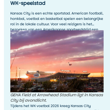
WK-speelstad
Kansas City is een echte sportstad. American football,
honkbal, voetbal en basketbal spelen een belangrijke
rol in de lokale cultuur. Voor veel reizigers is het
bezoeken van een Amerikaanse sportwedstrijd een
hoogtepunt van de reis, zelfs als je de sport zelf niet
wekelijks volgt.
GEHA Field at Arrowhead Stadium ligt in Kansas
City bij avondlicht.
Tijdens het WK voetbal 2026 kreeg Kansas City