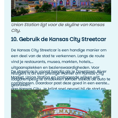
Union Station ligt voor de skyline van Kansas
City.
10. Gebruik de Kansas City Streetcar
De Kansas City Streetcar is een handige manier om
een deel van de stad te verkennen. Langs de route
vind je restaurants, musea, markten, hotels,
uitgaansplekken en bezienswaardigheden. Voor
De streetcar is vooral handig als je Downtown, River
reizigers is dit een prettige manier om Kansas City
Market, Union Station en omliggende wijken wilt
laagdrempelig te ontdekken zonder steeds de auto te
combineren. Daardoor past deze goed in een eerste
gebruiken.
dag Kansas City. Je krijgt snel gevoel bij de stad en
kunt onderweg makkelijk uitstappen waar je wilt
rondkijken.