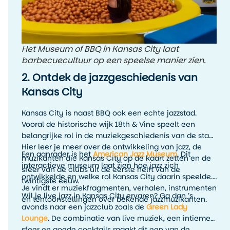
Het Museum of BBQ in Kansas City laat
barbecuecultuur op een speelse manier zien.
2. Ontdek de jazzgeschiedenis van
Kansas City
Kansas City is naast BBQ ook een echte jazzstad.
Vooral de historische wijk 18th & Vine speelt een
belangrijke rol in de muziekgeschiedenis van de stad.
Hier leer je meer over de ontwikkeling van jazz, de
Een aanrader is het
American Jazz Museum
. Dit
muzikanten die Kansas City op de kaart zetten en de
interactieve museum laat zien hoe jazz zich
sfeer van de clubs uit de eerste helft van de
ontwikkelde en welke rol Kansas City daarin speelde.
twintigste eeuw.
Je vindt er muziekfragmenten, verhalen, instrumenten
Wil je live jazz in Kansas City ervaren? Ga dan ’s
en tentoonstellingen over bekende jazzmuzikanten.
avonds naar een jazzclub zoals de
Green Lady
Lounge
. De combinatie van live muziek, een intieme
sfeer en goede cocktails maakt dit een van de