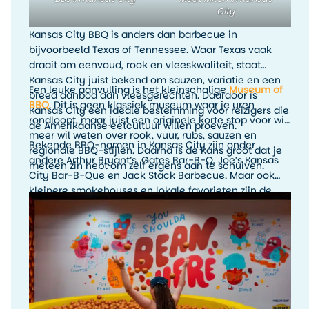
City
Kansas City BBQ is anders dan barbecue in
bijvoorbeeld Texas of Tennessee. Waar Texas vaak
draait om eenvoud, rook en vleeskwaliteit, staat
Kansas City juist bekend om sauzen, variatie en een
Een leuke aanvulling is het kleinschalige
Museum of
breed aanbod aan vleesgerechten. Daardoor is
BBQ
. Dit is geen klassiek museum waar je uren
Kansas City een ideale bestemming voor reizigers die
rondloopt, maar juist een originele korte stop voor wie
de Amerikaanse eetcultuur willen proeven.
meer wil weten over rook, vuur, rubs, sauzen en
Bekende BBQ-namen in Kansas City zijn onder
regionale BBQ-stijlen. Daarna is de kans groot dat je
andere Arthur Bryant’s, Gates Bar-B-Q, Joe’s Kansas
meteen zin hebt om zelf ergens aan te schuiven.
City Bar-B-Que en Jack Stack Barbecue. Maar ook
kleinere smokehouses en lokale favorieten zijn de
moeite waard. Het leukste is om tijdens je verblijf
meerdere BBQ-stops te proberen en zelf te ontdekken
welke stijl jouw favoriet is.