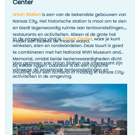
Center
Union Station
is een van de bekendste gebouwen van
Kansas City. Het historische station is mooi om te zien
en biedt tegenwoordig ruimte aan tentoonstellingen,
restaurants en activiteiten. Alleen al de grote hal
In de omgeving vind je
Crown Center
, waar je kunt
maakt een bezoek de moeite waard.
winkelen, eten en rondwandelen. Deze buurt is goed
te combineren met het National WWI Museum and
Memorial, omdat beide bezienswaardigheden dicht
Voor gezinnen kan Union Station ook interessant zijn
bij elkaar liggen. Daardoor is dit een logische
vanwege de wisselende tentoonstellingen en
invulling voor een ochtend of middag in Kansas City.
activiteiten in de omgeving.