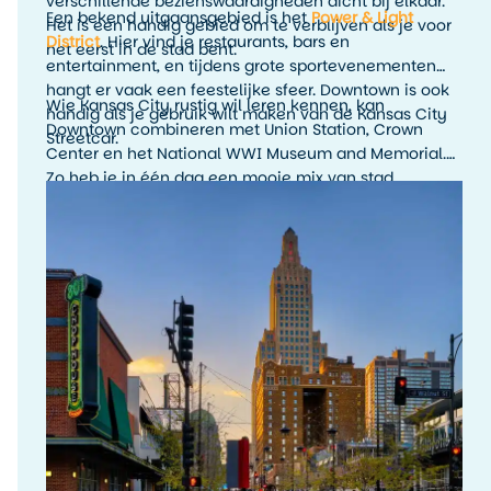
verschillende bezienswaardigheden dicht bij elkaar.
Een bekend uitgaansgebied is het
Power & Light
Het is een handig gebied om te verblijven als je voor
District
. Hier vind je restaurants, bars en
het eerst in de stad bent.
entertainment, en tijdens grote sportevenementen
hangt er vaak een feestelijke sfeer. Downtown is ook
Wie Kansas City rustig wil leren kennen, kan
handig als je gebruik wilt maken van de Kansas City
Downtown combineren met Union Station, Crown
Streetcar.
Center en het National WWI Museum and Memorial.
Zo heb je in één dag een mooie mix van stad,
geschiedenis en uitzicht.