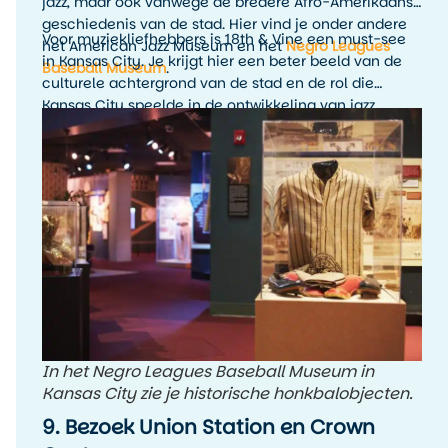
jazz, maar ook vanwege de bredere Afro-Amerikaanse
geschiedenis van de stad. Hier vind je onder andere
Voor muziekliefhebbers is 18th & Vine een must-see
het American Jazz Museum en het
Negro Leagues
in Kansas City. Je krijgt hier een beter beeld van de
Baseball Museum
.
culturele achtergrond van de stad en de rol die
Kansas City speelde in de ontwikkeling van jazz.
Combineer een museumbezoek bij voorkeur met live
muziek in de avond, zodat de geschiedenis ook echt
tot leven komt.
In het Negro Leagues Baseball Museum in
Kansas City zie je historische honkbalobjecten.
9. Bezoek Union Station en Crown