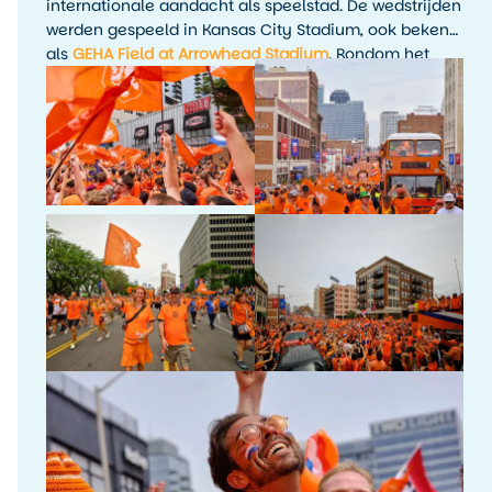
internationale aandacht als speelstad. De wedstrijden
werden gespeeld in Kansas City Stadium, ook bekend
als
GEHA Field at Arrowhead Stadium
. Rondom het
toernooi waren er fanactiviteiten, kijkfeesten en
evenementen in de stad.