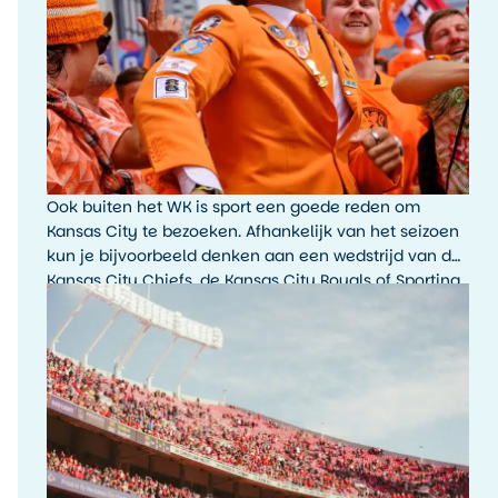
Ook buiten het WK is sport een goede reden om
Kansas City te bezoeken. Afhankelijk van het seizoen
kun je bijvoorbeeld denken aan een wedstrijd van de
Kansas City Chiefs, de Kansas City Royals of Sporting
Kansas City. De sfeer rondom een wedstrijddag, met
fans, tailgating en lokale trots, is typisch Amerikaans.