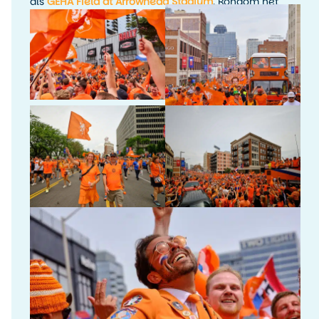
als
GEHA Field at Arrowhead Stadium
. Rondom het
toernooi waren er fanactiviteiten, kijkfeesten en
evenementen in de stad.