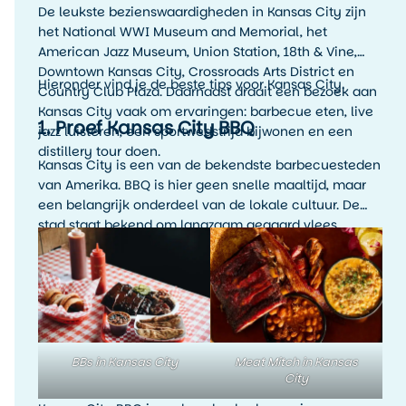
De leukste bezienswaardigheden in Kansas City zijn
het National WWI Museum and Memorial, het
American Jazz Museum, Union Station, 18th & Vine,
Downtown Kansas City, Crossroads Arts District en
Hieronder vind je de beste tips voor Kansas City.
Country Club Plaza. Daarnaast draait een bezoek aan
Kansas City vaak om ervaringen: barbecue eten, live
1. Proef Kansas City BBQ
jazz luisteren, een sportwedstrijd bijwonen en een
distillery tour doen.
Kansas City is een van de bekendste barbecuesteden
van Amerika. BBQ is hier geen snelle maaltijd, maar
een belangrijk onderdeel van de lokale cultuur. De
stad staat bekend om langzaam gegaard vlees,
rokerige smaken, rijke sauzen en veel variatie. Denk
aan ribs, brisket, pulled pork, burnt ends en
rijkgevulde barbecueplates.
BBs in Kansas City
Meat Mitch in Kansas
City