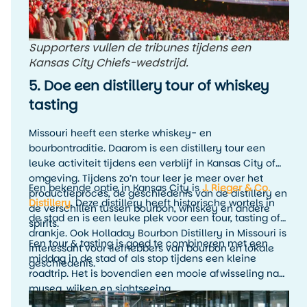
Supporters vullen de tribunes tijdens een
Kansas City Chiefs-wedstrijd.
5. Doe een distillery tour of whiskey
tasting
Missouri heeft een sterke whiskey- en
bourbontraditie. Daarom is een distillery tour een
leuke activiteit tijdens een verblijf in Kansas City of
omgeving. Tijdens zo’n tour leer je meer over het
Een bekende optie in Kansas City is
J. Rieger & Co.
productieproces, de geschiedenis van de distillery en
Distillery
. Deze distillery heeft historische wortels in
de verschillen tussen bourbon, whiskey en andere
de stad en is een leuke plek voor een tour, tasting of
spirits.
drankje. Ook Holladay Bourbon Distillery in Missouri is
Een tour & tasting is goed te combineren met een
interessant voor liefhebbers van bourbon en lokale
middag in de stad of als stop tijdens een kleine
geschiedenis.
roadtrip. Het is bovendien een mooie afwisseling na
musea, wijken en sightseeing.