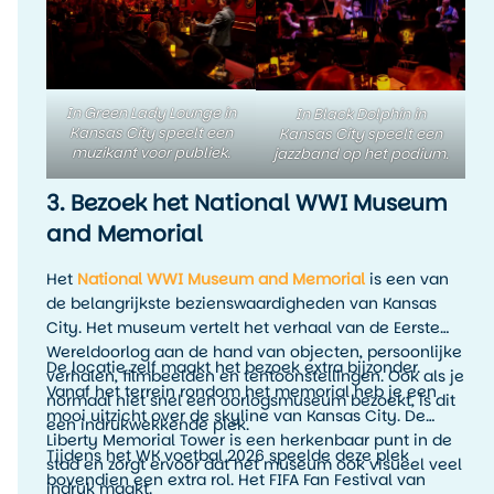
dan alleen het afvinken van bezienswaardigheden.
In Green Lady Lounge in
In Black Dolphin in
Kansas City speelt een
Kansas City speelt een
muzikant voor publiek.
jazzband op het podium.
3. Bezoek het National WWI Museum
and Memorial
Het
National WWI Museum and Memorial
is een van
de belangrijkste bezienswaardigheden van Kansas
City. Het museum vertelt het verhaal van de Eerste
Wereldoorlog aan de hand van objecten, persoonlijke
De locatie zelf maakt het bezoek extra bijzonder.
verhalen, filmbeelden en tentoonstellingen. Ook als je
Vanaf het terrein rondom het memorial heb je een
normaal niet snel een oorlogsmuseum bezoekt, is dit
mooi uitzicht over de skyline van Kansas City. De
een indrukwekkende plek.
Liberty Memorial Tower is een herkenbaar punt in de
Tijdens het WK voetbal 2026 speelde deze plek
stad en zorgt ervoor dat het museum ook visueel veel
bovendien een extra rol. Het FIFA Fan Festival van
indruk maakt.