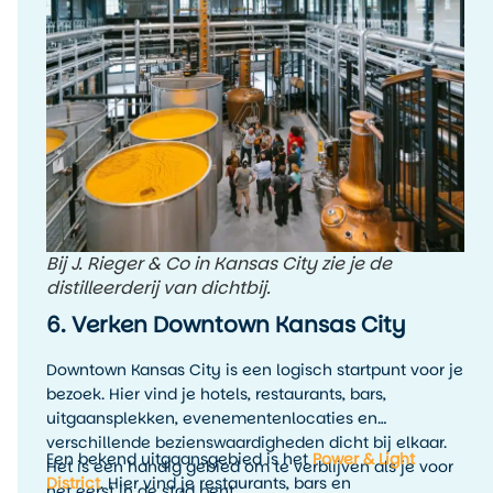
Bij J. Rieger & Co in Kansas City zie je de
distilleerderij van dichtbij.
6. Verken Downtown Kansas City
Downtown Kansas City is een logisch startpunt voor je
bezoek. Hier vind je hotels, restaurants, bars,
uitgaansplekken, evenementenlocaties en
verschillende bezienswaardigheden dicht bij elkaar.
Een bekend uitgaansgebied is het
Power & Light
Het is een handig gebied om te verblijven als je voor
District
. Hier vind je restaurants, bars en
het eerst in de stad bent.