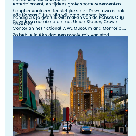
entertainment, en tijdens grote sportevenementen
hangt er vaak een feestelijke sfeer. Downtown is ook
Wie Kansas City rustig wil leren kennen, kan
handig als je gebruik wilt maken van de Kansas City
Downtown combineren met Union Station, Crown
Streetcar.
Center en het National WWI Museum and Memorial.
Zo heb je in één dag een mooie mix van stad,
geschiedenis en uitzicht.