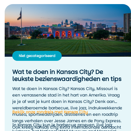
Niet gecategoriseerd
Wat te doen in Kansas City? De
leukste bezienswaardigheden en tips
Wat te doen in Kansas City? Kansas City, Missouri is
een verrassende stad in het hart van Amerika. Vraag
je je af wat je kunt doen in Kansas City? Denk aan
wereldberoemde barbecue, live jazz, indrukwekkende
Bekijk onze rondreis met Kansas City
musea, sportwedstrijden, distilleries en een roadtrip
langs verhalen over Jesse James en de Pony Express.
In Kansas City kun je barbecue proeven, live jazz
Ook kreeg Kansas City extra internationale aandacht