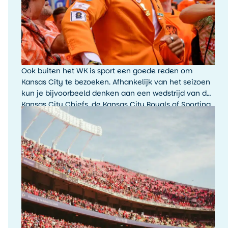
Ook buiten het WK is sport een goede reden om
Kansas City te bezoeken. Afhankelijk van het seizoen
kun je bijvoorbeeld denken aan een wedstrijd van de
Kansas City Chiefs, de Kansas City Royals of Sporting
Kansas City. De sfeer rondom een wedstrijddag, met
fans, tailgating en lokale trots, is typisch Amerikaans.