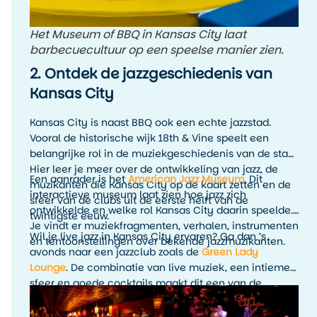
Het Museum of BBQ in Kansas City laat
barbecuecultuur op een speelse manier zien.
2. Ontdek de jazzgeschiedenis van
Kansas City
Kansas City is naast BBQ ook een echte jazzstad.
Vooral de historische wijk 18th & Vine speelt een
belangrijke rol in de muziekgeschiedenis van de stad.
Hier leer je meer over de ontwikkeling van jazz, de
Een aanrader is het
American Jazz Museum
. Dit
muzikanten die Kansas City op de kaart zetten en de
interactieve museum laat zien hoe jazz zich
sfeer van de clubs uit de eerste helft van de
ontwikkelde en welke rol Kansas City daarin speelde.
twintigste eeuw.
Je vindt er muziekfragmenten, verhalen, instrumenten
Wil je live jazz in Kansas City ervaren? Ga dan ’s
en tentoonstellingen over bekende jazzmuzikanten.
avonds naar een jazzclub zoals de
Green Lady
Lounge
. De combinatie van live muziek, een intieme
sfeer en goede cocktails maakt dit een van de
leukste avondactiviteiten in Kansas City. Het is
precies zo’n ervaring die je reis persoonlijker maakt