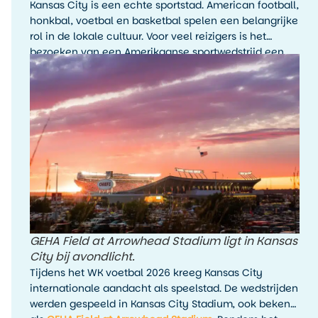
Kansas City is een echte sportstad. American football,
honkbal, voetbal en basketbal spelen een belangrijke
rol in de lokale cultuur. Voor veel reizigers is het
bezoeken van een Amerikaanse sportwedstrijd een
hoogtepunt van de reis, zelfs als je de sport zelf niet
wekelijks volgt.
GEHA Field at Arrowhead Stadium ligt in Kansas
City bij avondlicht.
Tijdens het WK voetbal 2026 kreeg Kansas City
internationale aandacht als speelstad. De wedstrijden
werden gespeeld in Kansas City Stadium, ook bekend