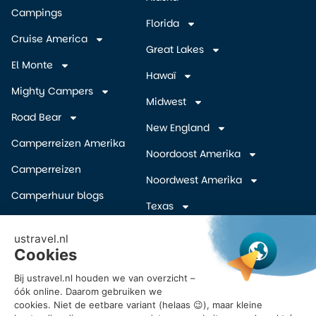
Campings
Florida
Cruise America
Great Lakes
El Monte
Hawaï
Mighty Campers
Midwest
Road Bear
New England
Camperreizen Amerika
Noordoost Amerika
Camperreizen
Noordwest Amerika
Camperhuur blogs
Texas
Camper wegbrengspecials
Zuidelijke Staten
(overige)
Inschrijven Amerika
camper deals
Zuidwest Amerika
Vroegboekkorting camper
USA