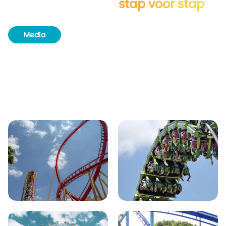
Verken Orlando
stap voor stap
Media
Routeboek
Achtergrondinformatie
Unieke plekjes
Natuur & wildlife
Bezienswaardigheden
Plaatsen in de buurt van Orlando