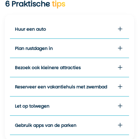
6
Praktische
tips
Voor wie flexibel is: maart en
april zijn ideaal. Dan geniet je
van lange dagen, warm weer
en minder drukte dan in juli
Huur een auto
of augustus.
Plan rustdagen in
Bezoek ook kleinere attracties
Reserveer een vakantiehuis met zwembad
Let op tolwegen
Gebruik apps van de parken