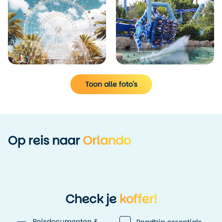
Toon alle foto's
Op reis naar
Orlando
Check je
koffer!
Reisdocumenten &
Roadtrip essentials