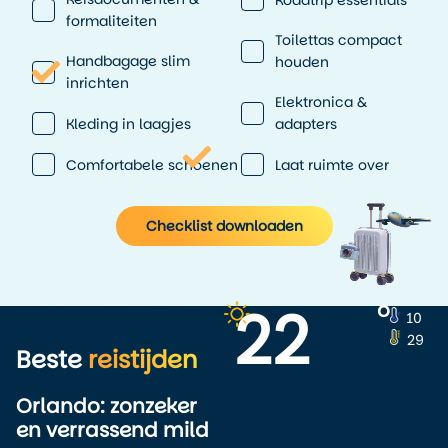
formaliteiten
Toilettas compact
Handbagage slim
houden
inrichten
Elektronica &
Kleding in laagjes
adapters
Comfortabele schoenen
Laat ruimte over
Checklist downloaden
22
o
10
29
Beste
reistijden
Orlando: zonzeker
en verrassend mild