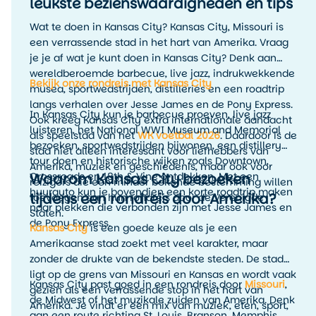
leukste bezienswaardigheden en tips
Wat te doen in Kansas City? Kansas City, Missouri is
een verrassende stad in het hart van Amerika. Vraag
je je af wat je kunt doen in Kansas City? Denk aan
wereldberoemde barbecue, live jazz, indrukwekkende
Bekijk onze rondreis met Kansas City
musea, sportwedstrijden, distilleries en een roadtrip
langs verhalen over Jesse James en de Pony Express.
In Kansas City kun je barbecue proeven, live jazz
Ook kreeg Kansas City extra internationale aandacht
luisteren, het National WWI Museum and Memorial
als speelstad van het
WK voetbal 2026
. Daardoor is de
bezoeken, sportwedstrijden bijwonen, een distillery
stad niet alleen interessant voor liefhebbers van
tour doen en historische wijken zoals Downtown,
Amerika, muziek en geschiedenis, maar ook voor
Waarom Kansas City bezoeken
Crossroads en 18th & Vine ontdekken. Met een
reizigers die een minder bekende bestemming willen
huurauto kun je bovendien een korte roadtrip maken
tijdens een rondreis door Amerika?
toevoegen aan hun rondreis door de Verenigde
naar plekken die verbonden zijn met Jesse James en
Staten.
de Pony Express.
Kansas City
is een goede keuze als je een
Amerikaanse stad zoekt met veel karakter, maar
zonder de drukte van de bekendste steden. De stad
ligt op de grens van Missouri en Kansas en wordt vaak
Kansas City past goed in een rondreis door
Missouri
,
gezien als een verrassende stop in het hart van
de Midwest of het muzikale zuiden van Amerika. Denk
Amerika. Je vindt er een mix van muziek, eten, sport,
aan een route richting St. Louis, Branson, Memphis,