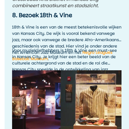
combineert straatkunst en stadszicht.
8. Bezoek 18th & Vine
18th & Vine is een van de meest betekenisvolle wijken
van Kansas City. De wijk is vooral bekend vanwege
jazz, maar ook vanwege de bredere Afro-Amerikaanse
geschiedenis van de stad. Hier vind je onder andere
Voor muziekliefhebbers is 18th & Vine een must-see
het American Jazz Museum en het
Negro Leagues
in Kansas City. Je krijgt hier een beter beeld van de
Baseball Museum
.
culturele achtergrond van de stad en de rol die
Kansas City speelde in de ontwikkeling van jazz.
Combineer een museumbezoek bij voorkeur met live
muziek in de avond, zodat de geschiedenis ook echt
tot leven komt.