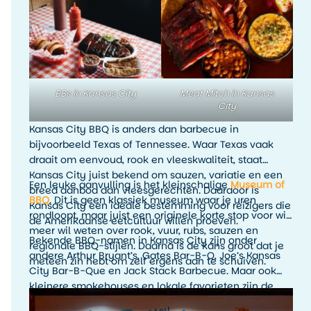
rokerige smaken, rijke sauzen en veel variatie. Denk
aan ribs, brisket, pulled pork, burnt ends en
rijkgevulde barbecueplates.
BBs in Kansas City
Meat Mitch in Kansas
City
Kansas City BBQ is anders dan barbecue in
bijvoorbeeld Texas of Tennessee. Waar Texas vaak
draait om eenvoud, rook en vleeskwaliteit, staat
Kansas City juist bekend om sauzen, variatie en een
Een leuke aanvulling is het kleinschalige
Museum of
breed aanbod aan vleesgerechten. Daardoor is
BBQ
. Dit is geen klassiek museum waar je uren
Kansas City een ideale bestemming voor reizigers die
rondloopt, maar juist een originele korte stop voor wie
de Amerikaanse eetcultuur willen proeven.
meer wil weten over rook, vuur, rubs, sauzen en
Bekende BBQ-namen in Kansas City zijn onder
regionale BBQ-stijlen. Daarna is de kans groot dat je
andere Arthur Bryant’s, Gates Bar-B-Q, Joe’s Kansas
meteen zin hebt om zelf ergens aan te schuiven.
City Bar-B-Que en Jack Stack Barbecue. Maar ook
kleinere smokehouses en lokale favorieten zijn de
moeite waard. Het leukste is om tijdens je verblijf