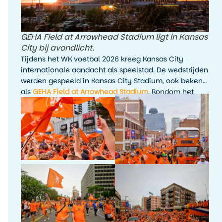
GEHA Field at Arrowhead Stadium ligt in Kansas
City bij avondlicht.
Tijdens het WK voetbal 2026 kreeg Kansas City
internationale aandacht als speelstad. De wedstrijden
werden gespeeld in Kansas City Stadium, ook bekend
als
GEHA Field at Arrowhead Stadium
. Rondom het
toernooi waren er fanactiviteiten, kijkfeesten en
evenementen in de stad.