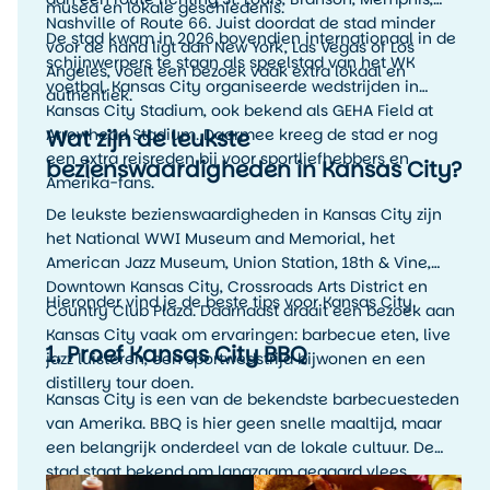
musea en lokale geschiedenis.
Nashville of Route 66. Juist doordat de stad minder
De stad kwam in 2026 bovendien internationaal in de
voor de hand ligt dan New York, Las Vegas of Los
schijnwerpers te staan als speelstad van het WK
Angeles, voelt een bezoek vaak extra lokaal en
voetbal. Kansas City organiseerde wedstrijden in
authentiek.
Kansas City Stadium, ook bekend als GEHA Field at
Wat zijn de leukste
Arrowhead Stadium. Daarmee kreeg de stad er nog
een extra reisreden bij voor sportliefhebbers en
bezienswaardigheden in Kansas City?
Amerika-fans.
De leukste bezienswaardigheden in Kansas City zijn
het National WWI Museum and Memorial, het
American Jazz Museum, Union Station, 18th & Vine,
Downtown Kansas City, Crossroads Arts District en
Hieronder vind je de beste tips voor Kansas City.
Country Club Plaza. Daarnaast draait een bezoek aan
Kansas City vaak om ervaringen: barbecue eten, live
1. Proef Kansas City BBQ
jazz luisteren, een sportwedstrijd bijwonen en een
distillery tour doen.
Kansas City is een van de bekendste barbecuesteden
van Amerika. BBQ is hier geen snelle maaltijd, maar
een belangrijk onderdeel van de lokale cultuur. De
stad staat bekend om langzaam gegaard vlees,