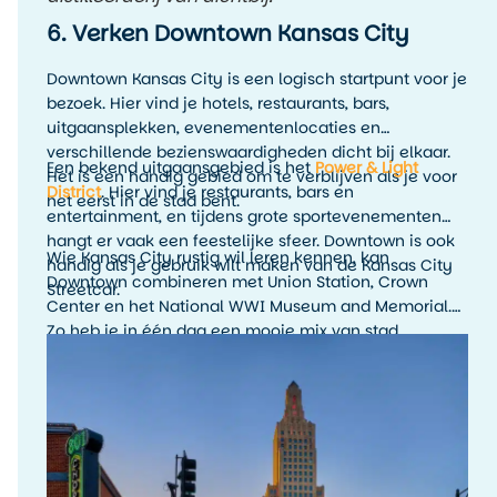
6. Verken Downtown Kansas City
Downtown Kansas City is een logisch startpunt voor je
bezoek. Hier vind je hotels, restaurants, bars,
uitgaansplekken, evenementenlocaties en
verschillende bezienswaardigheden dicht bij elkaar.
Een bekend uitgaansgebied is het
Power & Light
Het is een handig gebied om te verblijven als je voor
District
. Hier vind je restaurants, bars en
het eerst in de stad bent.
entertainment, en tijdens grote sportevenementen
hangt er vaak een feestelijke sfeer. Downtown is ook
Wie Kansas City rustig wil leren kennen, kan
handig als je gebruik wilt maken van de Kansas City
Downtown combineren met Union Station, Crown
Streetcar.
Center en het National WWI Museum and Memorial.
Zo heb je in één dag een mooie mix van stad,
geschiedenis en uitzicht.