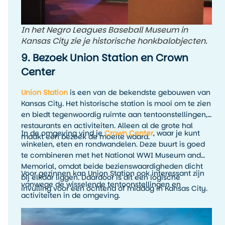
In het Negro Leagues Baseball Museum in
Kansas City zie je historische honkbalobjecten.
9. Bezoek Union Station en Crown
Center
Union Station
is een van de bekendste gebouwen van
Kansas City. Het historische station is mooi om te zien
en biedt tegenwoordig ruimte aan tentoonstellingen,
restaurants en activiteiten. Alleen al de grote hal
In de omgeving vind je
Crown Center
, waar je kunt
maakt een bezoek de moeite waard.
winkelen, eten en rondwandelen. Deze buurt is goed
te combineren met het National WWI Museum and
Memorial, omdat beide bezienswaardigheden dicht
Voor gezinnen kan Union Station ook interessant zijn
bij elkaar liggen. Daardoor is dit een logische
vanwege de wisselende tentoonstellingen en
invulling voor een ochtend of middag in Kansas City.
activiteiten in de omgeving.