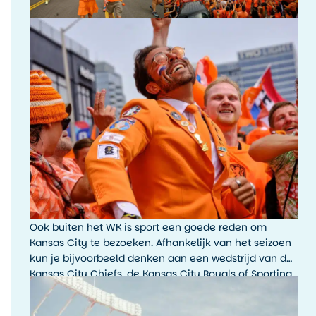
Ook buiten het WK is sport een goede reden om
Kansas City te bezoeken. Afhankelijk van het seizoen
kun je bijvoorbeeld denken aan een wedstrijd van de
Kansas City Chiefs, de Kansas City Royals of Sporting
Kansas City. De sfeer rondom een wedstrijddag, met
fans, tailgating en lokale trots, is typisch Amerikaans.