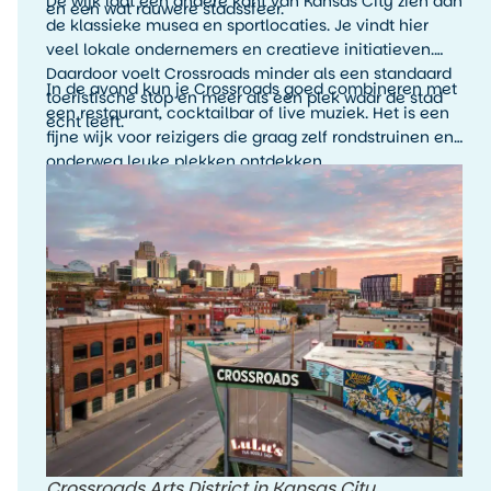
De wijk laat een andere kant van Kansas City zien dan
en een wat rauwere stadssfeer.
de klassieke musea en sportlocaties. Je vindt hier
veel lokale ondernemers en creatieve initiatieven.
Daardoor voelt Crossroads minder als een standaard
In de avond kun je Crossroads goed combineren met
toeristische stop en meer als een plek waar de stad
een restaurant, cocktailbar of live muziek. Het is een
echt leeft.
fijne wijk voor reizigers die graag zelf rondstruinen en
onderweg leuke plekken ontdekken.
Crossroads Arts District in Kansas City