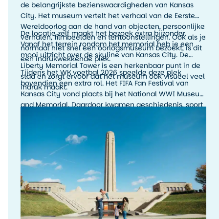
de belangrijkste bezienswaardigheden van Kansas
City. Het museum vertelt het verhaal van de Eerste
Wereldoorlog aan de hand van objecten, persoonlijke
De locatie zelf maakt het bezoek extra bijzonder.
verhalen, filmbeelden en tentoonstellingen. Ook als je
Vanaf het terrein rondom het memorial heb je een
normaal niet snel een oorlogsmuseum bezoekt, is dit
mooi uitzicht over de skyline van Kansas City. De
een indrukwekkende plek.
Liberty Memorial Tower is een herkenbaar punt in de
Tijdens het WK voetbal 2026 speelde deze plek
stad en zorgt ervoor dat het museum ook visueel veel
bovendien een extra rol. Het FIFA Fan Festival van
indruk maakt.
Kansas City vond plaats bij het National WWI Museum
and Memorial. Daardoor kwamen geschiedenis, sport
en stadssfeer hier op een bijzondere manier samen.