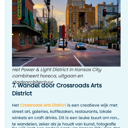
Het Power & Light District in Kansas City
combineert horeca, uitgaan en
stadsarchitectuur.
7. Wandel door Crossroads Arts
District
Het
Crossroads Arts District
is een creatieve wijk met
street art, galeries, koffiezaken, restaurants, lokale
winkels en craft drinks. Dit is een leuke buurt om rond
te wandelen, zeker als je houdt van kunst, fotografie