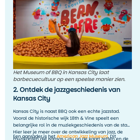
meerdere BBQ-stops te proberen en zelf te ontdekken
welke stijl jouw favoriet is.
Het Museum of BBQ in Kansas City laat
barbecuecultuur op een speelse manier zien.
2. Ontdek de jazzgeschiedenis van
Kansas City
Kansas City is naast BBQ ook een echte jazzstad.
Vooral de historische wijk 18th & Vine speelt een
belangrijke rol in de muziekgeschiedenis van de stad.
Hier leer je meer over de ontwikkeling van jazz, de
Een aanrader is het
American Jazz Museum
. Dit
muzikanten die Kansas City op de kaart zetten en de