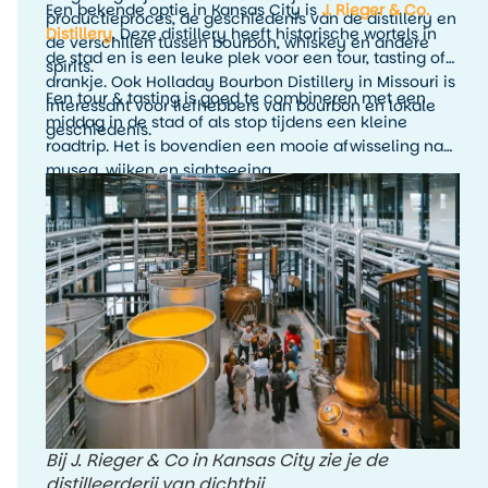
Een bekende optie in Kansas City is
J. Rieger & Co.
productieproces, de geschiedenis van de distillery en
Distillery
. Deze distillery heeft historische wortels in
de verschillen tussen bourbon, whiskey en andere
de stad en is een leuke plek voor een tour, tasting of
spirits.
drankje. Ook Holladay Bourbon Distillery in Missouri is
Een tour & tasting is goed te combineren met een
interessant voor liefhebbers van bourbon en lokale
middag in de stad of als stop tijdens een kleine
geschiedenis.
roadtrip. Het is bovendien een mooie afwisseling na
musea, wijken en sightseeing.
Bij J. Rieger & Co in Kansas City zie je de
distilleerderij van dichtbij.