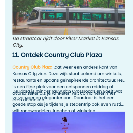
De streetcar rijdt door River Market in Kansas
City.
11. Ontdek Country Club Plaza
Country Club Plaza
laat weer een andere kant van
Kansas City zien. Deze wijk staat bekend om winkels,
restaurants en Spaans geïnspireerde architectuur. Het
is een fijne plek voor een ontspannen middag of
De Plaza is minder rauw dan Crossroads en voelt wat
avond, zeker als je winkelen wilt combineren met
verzorgder en eleganter aan. Daardoor is het een
eten of drinken.
goede stop als je tijdens je stedentrip ook even rustig
wilt rondwandelen, lunchen of winkelen.