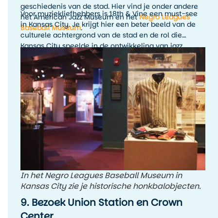
geschiedenis van de stad. Hier vind je onder andere
Voor muziekliefhebbers is 18th & Vine een must-see
het American Jazz Museum en het
Negro Leagues
in Kansas City. Je krijgt hier een beter beeld van de
Baseball Museum
.
culturele achtergrond van de stad en de rol die
Kansas City speelde in de ontwikkeling van jazz.
Combineer een museumbezoek bij voorkeur met live
muziek in de avond, zodat de geschiedenis ook echt
tot leven komt.
In het Negro Leagues Baseball Museum in
Kansas City zie je historische honkbalobjecten.
9. Bezoek Union Station en Crown
Center