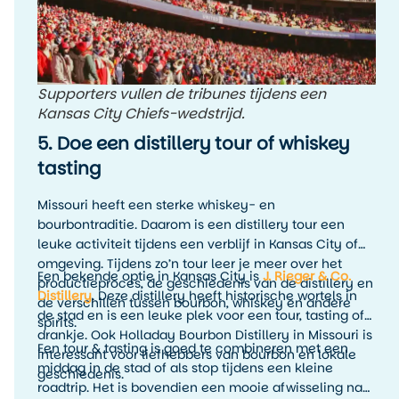
Supporters vullen de tribunes tijdens een
Kansas City Chiefs-wedstrijd.
5. Doe een distillery tour of whiskey
tasting
Missouri heeft een sterke whiskey- en
bourbontraditie. Daarom is een distillery tour een
leuke activiteit tijdens een verblijf in Kansas City of
omgeving. Tijdens zo’n tour leer je meer over het
Een bekende optie in Kansas City is
J. Rieger & Co.
productieproces, de geschiedenis van de distillery en
Distillery
. Deze distillery heeft historische wortels in
de verschillen tussen bourbon, whiskey en andere
de stad en is een leuke plek voor een tour, tasting of
spirits.
drankje. Ook Holladay Bourbon Distillery in Missouri is
Een tour & tasting is goed te combineren met een
interessant voor liefhebbers van bourbon en lokale
middag in de stad of als stop tijdens een kleine
geschiedenis.
roadtrip. Het is bovendien een mooie afwisseling na