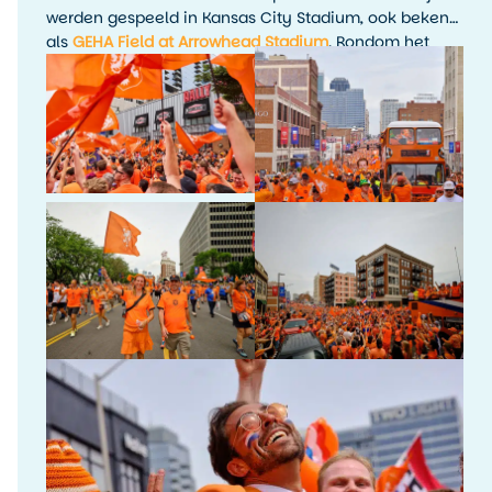
werden gespeeld in Kansas City Stadium, ook bekend
als
GEHA Field at Arrowhead Stadium
. Rondom het
toernooi waren er fanactiviteiten, kijkfeesten en
evenementen in de stad.