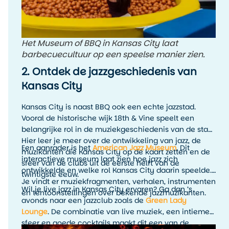
Het Museum of BBQ in Kansas City laat
barbecuecultuur op een speelse manier zien.
2. Ontdek de jazzgeschiedenis van
Kansas City
Kansas City is naast BBQ ook een echte jazzstad.
Vooral de historische wijk 18th & Vine speelt een
belangrijke rol in de muziekgeschiedenis van de stad.
Hier leer je meer over de ontwikkeling van jazz, de
Een aanrader is het
American Jazz Museum
. Dit
muzikanten die Kansas City op de kaart zetten en de
interactieve museum laat zien hoe jazz zich
sfeer van de clubs uit de eerste helft van de
ontwikkelde en welke rol Kansas City daarin speelde.
twintigste eeuw.
Je vindt er muziekfragmenten, verhalen, instrumenten
Wil je live jazz in Kansas City ervaren? Ga dan ’s
en tentoonstellingen over bekende jazzmuzikanten.
avonds naar een jazzclub zoals de
Green Lady
Lounge
. De combinatie van live muziek, een intieme
sfeer en goede cocktails maakt dit een van de