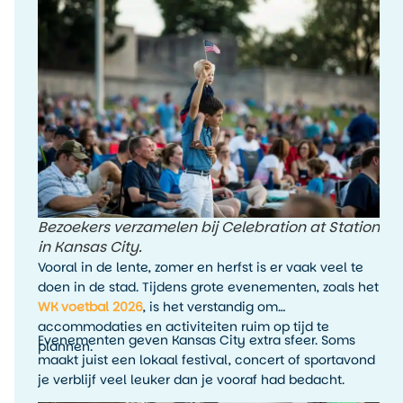
een BBQ-event, jazzoptreden, sportwedstrijd of
festival toevoegen aan je reis.
Bezoekers verzamelen bij Celebration at Station
in Kansas City.
Vooral in de lente, zomer en herfst is er vaak veel te
doen in de stad. Tijdens grote evenementen, zoals het
WK voetbal 2026
, is het verstandig om
accommodaties en activiteiten ruim op tijd te
Evenementen geven Kansas City extra sfeer. Soms
plannen.
maakt juist een lokaal festival, concert of sportavond
je verblijf veel leuker dan je vooraf had bedacht.