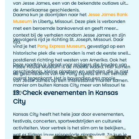
van Jesse James, een van de bekendste outlaws uit
de Amerikaanse geschiedenis.
Daarna kun je doorrijden naar het
Jesse James Bank
Museum
in Liberty, Missouri. Deze plek is verbonden
met een beroemde bankoverval en geeft meer
context bij de verhalen rondom Jesse James en zijn
Vervolgens rijd je richting St. Joseph, Missouri. Daar
tijd.
vind je het
Pony Express Museum
, gevestigd op een
historische plek die verbonden is met de eerste snelle
postdienst richting het westen van Amerika. Ook het
Deze roadtrip is ideaal voor reizigers die houden van
Patee House Museum is de moeite waard. Hier komen
geschiedenis, kleine plaatsen en verhalen die je niet
de geschiedenis van de Pony Express en het verhaal
overal tegenkomt. Het is bovendien een mooie
van Jesse James op een interessante manier samen.
manier om buiten Kansas City meer van Missouri te
13. Check evenementen in Kansas
zien.
City
Kansas City heeft het hele jaar door evenementen,
festivals, concerten, sportwedstrijden en culturele
activiteiten. Voor vertrek is het slim om te bekijken
wat er tijdens jouw reisperiode plaatsvindt. Zo kun je