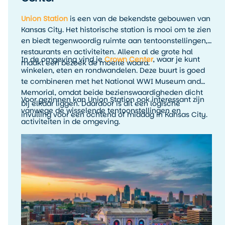
Union Station
is een van de bekendste gebouwen van
Kansas City. Het historische station is mooi om te zien
en biedt tegenwoordig ruimte aan tentoonstellingen,
restaurants en activiteiten. Alleen al de grote hal
In de omgeving vind je
Crown Center
, waar je kunt
maakt een bezoek de moeite waard.
winkelen, eten en rondwandelen. Deze buurt is goed
te combineren met het National WWI Museum and
Memorial, omdat beide bezienswaardigheden dicht
Voor gezinnen kan Union Station ook interessant zijn
bij elkaar liggen. Daardoor is dit een logische
vanwege de wisselende tentoonstellingen en
invulling voor een ochtend of middag in Kansas City.
activiteiten in de omgeving.