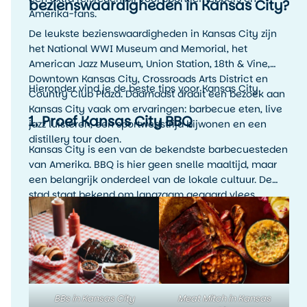
bezienswaardigheden in Kansas City?
Amerika-fans.
De leukste bezienswaardigheden in Kansas City zijn
het National WWI Museum and Memorial, het
American Jazz Museum, Union Station, 18th & Vine,
Downtown Kansas City, Crossroads Arts District en
Hieronder vind je de beste tips voor Kansas City.
Country Club Plaza. Daarnaast draait een bezoek aan
Kansas City vaak om ervaringen: barbecue eten, live
1. Proef Kansas City BBQ
jazz luisteren, een sportwedstrijd bijwonen en een
distillery tour doen.
Kansas City is een van de bekendste barbecuesteden
van Amerika. BBQ is hier geen snelle maaltijd, maar
een belangrijk onderdeel van de lokale cultuur. De
stad staat bekend om langzaam gegaard vlees,
rokerige smaken, rijke sauzen en veel variatie. Denk
aan ribs, brisket, pulled pork, burnt ends en
rijkgevulde barbecueplates.
BBs in Kansas City
Meat Mitch in Kansas