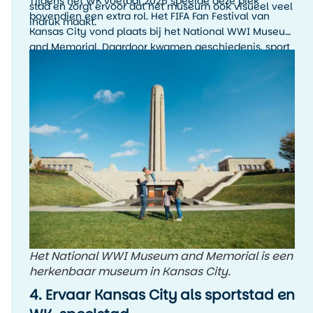
Tijdens het WK voetbal 2026 speelde deze plek
stad en zorgt ervoor dat het museum ook visueel veel
bovendien een extra rol. Het FIFA Fan Festival van
indruk maakt.
Kansas City vond plaats bij het National WWI Museum
and Memorial. Daardoor kwamen geschiedenis, sport
en stadssfeer hier op een bijzondere manier samen.
Het National WWI Museum and Memorial is een
herkenbaar museum in Kansas City.
4. Ervaar Kansas City als sportstad en