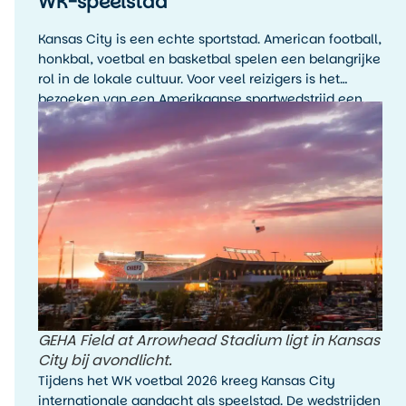
WK-speelstad
Kansas City is een echte sportstad. American football,
honkbal, voetbal en basketbal spelen een belangrijke
rol in de lokale cultuur. Voor veel reizigers is het
bezoeken van een Amerikaanse sportwedstrijd een
hoogtepunt van de reis, zelfs als je de sport zelf niet
wekelijks volgt.
GEHA Field at Arrowhead Stadium ligt in Kansas
City bij avondlicht.
Tijdens het WK voetbal 2026 kreeg Kansas City
internationale aandacht als speelstad. De wedstrijden