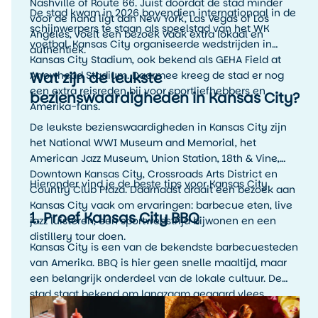
Nashville of Route 66. Juist doordat de stad minder
De stad kwam in 2026 bovendien internationaal in de
voor de hand ligt dan New York, Las Vegas of Los
schijnwerpers te staan als speelstad van het WK
Angeles, voelt een bezoek vaak extra lokaal en
voetbal. Kansas City organiseerde wedstrijden in
authentiek.
Kansas City Stadium, ook bekend als GEHA Field at
Wat zijn de leukste
Arrowhead Stadium. Daarmee kreeg de stad er nog
een extra reisreden bij voor sportliefhebbers en
bezienswaardigheden in Kansas City?
Amerika-fans.
De leukste bezienswaardigheden in Kansas City zijn
het National WWI Museum and Memorial, het
American Jazz Museum, Union Station, 18th & Vine,
Downtown Kansas City, Crossroads Arts District en
Hieronder vind je de beste tips voor Kansas City.
Country Club Plaza. Daarnaast draait een bezoek aan
Kansas City vaak om ervaringen: barbecue eten, live
1. Proef Kansas City BBQ
jazz luisteren, een sportwedstrijd bijwonen en een
distillery tour doen.
Kansas City is een van de bekendste barbecuesteden
van Amerika. BBQ is hier geen snelle maaltijd, maar
een belangrijk onderdeel van de lokale cultuur. De
stad staat bekend om langzaam gegaard vlees,
rokerige smaken, rijke sauzen en veel variatie. Denk