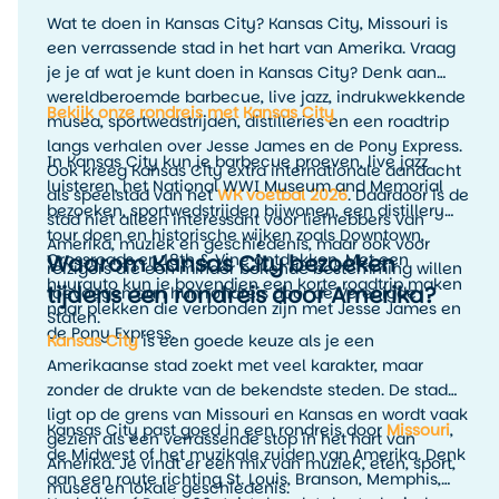
Wat te doen in Kansas City? Kansas City, Missouri is
een verrassende stad in het hart van Amerika. Vraag
je je af wat je kunt doen in Kansas City? Denk aan
wereldberoemde barbecue, live jazz, indrukwekkende
Bekijk onze rondreis met Kansas City
musea, sportwedstrijden, distilleries en een roadtrip
langs verhalen over Jesse James en de Pony Express.
In Kansas City kun je barbecue proeven, live jazz
Ook kreeg Kansas City extra internationale aandacht
luisteren, het National WWI Museum and Memorial
als speelstad van het
WK voetbal 2026
. Daardoor is de
bezoeken, sportwedstrijden bijwonen, een distillery
stad niet alleen interessant voor liefhebbers van
tour doen en historische wijken zoals Downtown,
Amerika, muziek en geschiedenis, maar ook voor
Waarom Kansas City bezoeken
Crossroads en 18th & Vine ontdekken. Met een
reizigers die een minder bekende bestemming willen
huurauto kun je bovendien een korte roadtrip maken
tijdens een rondreis door Amerika?
toevoegen aan hun rondreis door de Verenigde
naar plekken die verbonden zijn met Jesse James en
Staten.
de Pony Express.
Kansas City
is een goede keuze als je een
Amerikaanse stad zoekt met veel karakter, maar
zonder de drukte van de bekendste steden. De stad
ligt op de grens van Missouri en Kansas en wordt vaak
Kansas City past goed in een rondreis door
Missouri
,
gezien als een verrassende stop in het hart van
de Midwest of het muzikale zuiden van Amerika. Denk
Amerika. Je vindt er een mix van muziek, eten, sport,
aan een route richting St. Louis, Branson, Memphis,
musea en lokale geschiedenis.