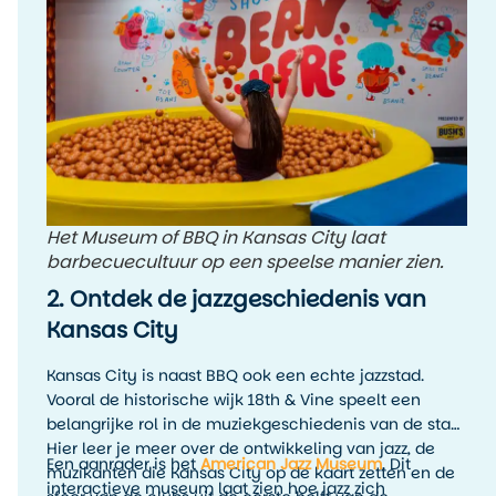
welke stijl jouw favoriet is.
Het Museum of BBQ in Kansas City laat
barbecuecultuur op een speelse manier zien.
2. Ontdek de jazzgeschiedenis van
Kansas City
Kansas City is naast BBQ ook een echte jazzstad.
Vooral de historische wijk 18th & Vine speelt een
belangrijke rol in de muziekgeschiedenis van de stad.
Hier leer je meer over de ontwikkeling van jazz, de
Een aanrader is het
American Jazz Museum
. Dit
muzikanten die Kansas City op de kaart zetten en de
interactieve museum laat zien hoe jazz zich