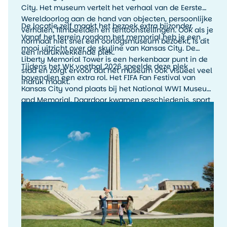
City. Het museum vertelt het verhaal van de Eerste
Wereldoorlog aan de hand van objecten, persoonlijke
De locatie zelf maakt het bezoek extra bijzonder.
verhalen, filmbeelden en tentoonstellingen. Ook als je
Vanaf het terrein rondom het memorial heb je een
normaal niet snel een oorlogsmuseum bezoekt, is dit
mooi uitzicht over de skyline van Kansas City. De
een indrukwekkende plek.
Liberty Memorial Tower is een herkenbaar punt in de
Tijdens het WK voetbal 2026 speelde deze plek
stad en zorgt ervoor dat het museum ook visueel veel
bovendien een extra rol. Het FIFA Fan Festival van
indruk maakt.
Kansas City vond plaats bij het National WWI Museum
and Memorial. Daardoor kwamen geschiedenis, sport
en stadssfeer hier op een bijzondere manier samen.