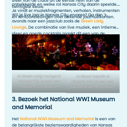
sfeer van de clubs uit de eerste helft van de
ontwikkelde en welke rol Kansas City daarin speelde.
twintigste eeuw.
Je vindt er muziekfragmenten, verhalen, instrumenten
Wil je live jazz in Kansas City ervaren? Ga dan ’s
en tentoonstellingen over bekende jazzmuzikanten.
avonds naar een jazzclub zoals de
Green Lady
Lounge
. De combinatie van live muziek, een intieme
sfeer en goede cocktails maakt dit een van de
leukste avondactiviteiten in Kansas City. Het is
precies zo’n ervaring die je reis persoonlijker maakt
dan alleen het afvinken van bezienswaardigheden.
In Green Lady Lounge in
In Black Dolphin in
Kansas City speelt een
Kansas City speelt een
muzikant voor publiek.
jazzband op het podium.
3. Bezoek het National WWI Museum
and Memorial
Het
National WWI Museum and Memorial
is een van
de belangrijkste bezienswaardigheden van Kansas