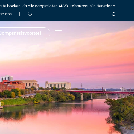
ig te boeken via alle aangesloten ANVR-reisbureaus in Nederland.
|
|
er ons
Camper reisvoorstel