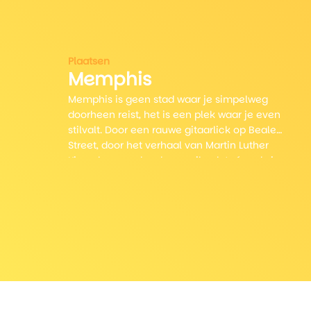
Plaatsen
Memphis
Memphis is geen stad waar je simpelweg
doorheen reist, het is een plek waar je even
stilvalt. Door een rauwe gitaarlick op Beale
Street, door het verhaal van Martin Luther
King, door een bord spareribs dat zó mals is
dat je bestek overbodig wordt.