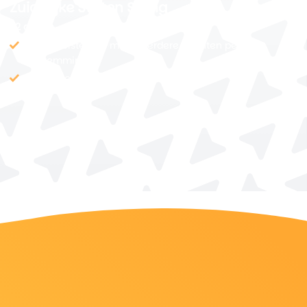
Zuidelijke Staten Swing
22 dagen
Rustig reistempo met meerdere nachten per
bestemming
Kleurrijke steden met zuidelijke charme