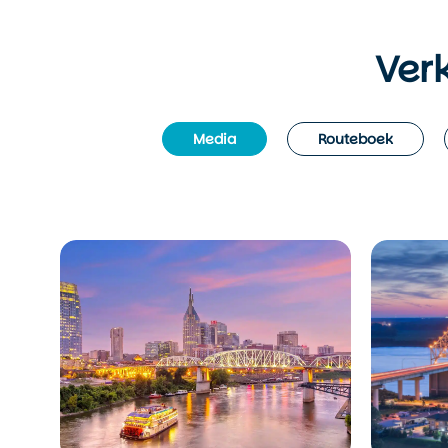
Ver
Media
Routeboek