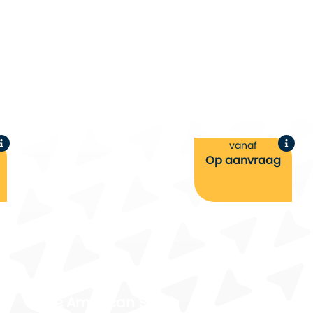
vanaf
Op aanvraag
The American South