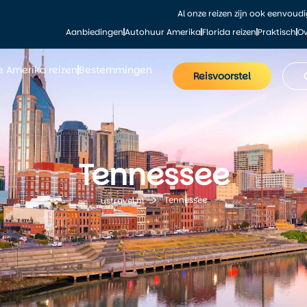
Al onze reizen zijn ook eenvoud
Aanbiedingen
Autohuur Amerika
Florida reizen
Praktisch
Ov
le Amerika reizen
Bestemmingen
Reisvoorstel
Tennessee
Tennessee
ustravel.nl