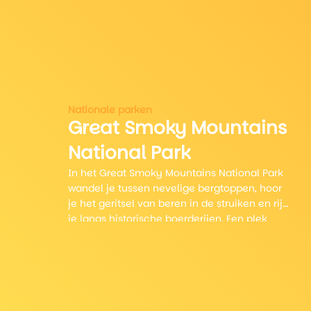
Nationale parken
Great Smoky Mountains
National Park
In het Great Smoky Mountains National Park
wandel je tussen nevelige bergtoppen, hoor
je het geritsel van beren in de struiken en rijd
je langs historische boerderijen. Een plek
waar de natuur en geschiedenis
samenkomen, perfect voor een avontuurlijke
rondreis door het oosten van de VS.