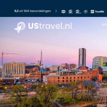
9,3
uit 568 beoordelingen
|
Al