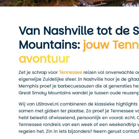
Van Nashville tot de
Mountains:
jouw Ten
avontuur
Zet je schrap voor
Tennessee
reizen vol onverwachte o
eigenwijze Zuidelijke sfeer. In Nashville hoor je de gita
Memphis proef je barbecue­sauzen die al generaties het
Great Smoky Mountains wandel je tussen oude reuzenpi
Wij van UStravel.nl combineren de klassieke highlights
samen met gidsen ter plaatse. Zo proef je Tennessee va
hebt beleefd: afwisselend, persoonlijk en vooral: echt. 
Tennessee rondreis van een week of een weekendtrip v
regelen het. Zin in iets bijzonders? Neem gerust contact