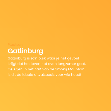
Plaatsen
Gatlinburg
Gatlinburg is zo’n plek waar je het gevoel
krijgt dat het leven net even langzamer gaat.
Gelegen in het hart van de Smoky Mountains
2
is dit de ideale uitvalsbasis voor wie houdt
van berglucht, zwarte beren spotten en
onverwacht goede whiskyproeverijen.