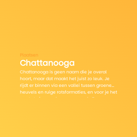
Plaatsen
Chattanooga
Chattanooga is geen naam die je overal
hoort, maar dat maakt het juist zo leuk. Je
rijdt er binnen via een vallei tussen groene
heuvels en ruige rotsformaties, en voor je het
weet sta je aan de oevers van de Tennessee
River met een kop koffie in je hand en live
bluegrass op de achtergrond.